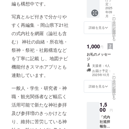
ジ制作、デ
編も構想中です。
人の大
定：
ジタル広
学生の
2025
年09
珍道中
報、地域事
写真とルビ付きで分かりや
こ
月
小説：
の
業者・団体
リ
『備前
タ
すく再編集 ・岡山県下21社
ー
向けの情報
社巡り
ン
詳細を見る
を
どっこ
発信支援な
選
の式内社を網羅（論社も含
択
い道中
す
どを行う。
る
記』の
む） 神社の由緒・所在地・
神社・地域
PDF
1,000
円
祭神・祭祀・社殿構造など
データ
文化団体・
お礼のメッセー
（chat
教育分野へ
を丁寧に記載 し、地図ナビ
ジ
GPTで
作成）
のデジタル
支援者：4人
機能付きスマホアプリとも
支援にも取
お届け予定：
連動しています。
こ
2025年10月
り組む。
の
リ
タ
ー
ン
詳細を見る
一般人・学生・研究者・神
を
パソコンス
選
択
クールエル
す
職・観光関係者など幅広く
る
植田教室
1,5
活用可能で新たな神社参拝
室長
00
円
及び参拝増のきっかけとな
パソコン・
「式内
り、維持に苦労している神
スマート
社巡拝
報告
フォン・イ