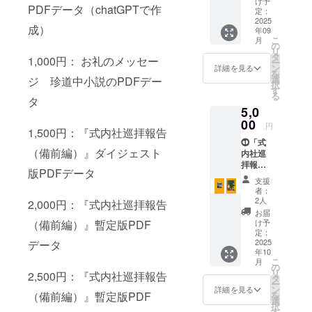
拝報告
け予
PDFデータ（chatGPTで作
⓵「式
社調査
定：
(備前
内社巡
2025
報告」
編）』
成）
年09
拝報告
を参考
を持っ
こ
月
（備前
に編集
の
て巡拝
リ
編）」
したカ
タ
する二
1,000円： お礼のメッセー
ー
完成冊
ラー刷
ン
人の大
詳細を見る
を
子1冊
冊子の
選
ジ 珍道中小説のPDFデー
学生の
択
延長五
PDF版
す
珍道中
る
年（九
タ
小説：
5,0
二七
『備前
年）に
00
社巡り
円
1,500円：『式内社巡拝報告
完成し
どっこ
⓵「式
た「延
い道中
（備前編）』ダイジェスト
内社巡
喜式」
記』の
拝報告
の神名
PDF
版PDFデータ
（備前
帳に挙
データ
支援
編）」
げられ
（chat
者：
完成冊
ている
2人
GPTで
2,000円：『式内社巡拝報告
子2冊
由緒あ
作成）
お届
延長五
る神
（備前編）』暫定版PDF
け予
年（九
社、
定：
二七
2025
データ
「式内
年10
年）に
社」約
こ
月
完成し
3000社
の
リ
2,500円：『式内社巡拝報告
た「延
のうち
タ
ー
喜式」
備前国
ン
詳細を見る
（備前編）』暫定版PDF
を
の神名
21社を
選
択
帳に挙
「式内
す