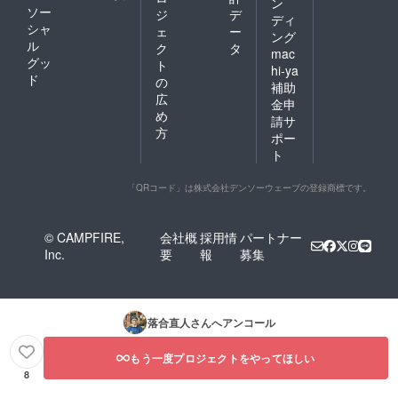
ン
ソー
ジ
デ
ディ
シャ
ェ
ー
ング
ル
ク
タ
mac
グッ
ト
hi-ya
ド
の
補助
広
金申
め
請サ
方
ポー
ト
「QRコード」は株式会社デンソーウェーブの登録商標です。
© CAMPFIRE,
会社概
採用情
パートナー
Inc.
要
報
募集
落合直人
さんへアンコール
もう一度プロジェクトをやってほしい
8