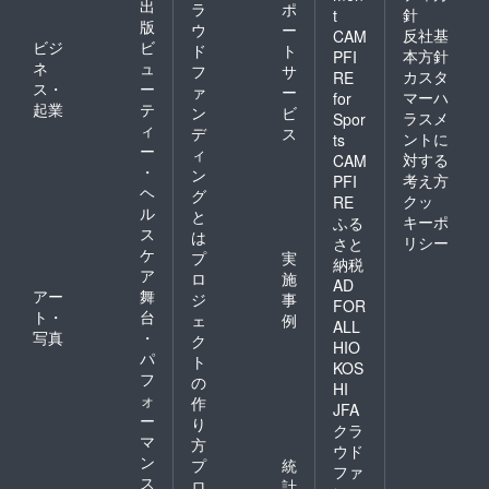
出
ラ
ポ
針
t
版
ウ
ー
反社基
CAM
ビジ
ビ
ド
ト
本方針
PFI
ネ
ュ
フ
サ
カスタ
RE
ス・
ー
ァ
ー
マーハ
for
起業
テ
ン
ビ
ラスメ
Spor
ィ
デ
ス
ントに
ts
ー
ィ
対する
CAM
・
ン
考え方
PFI
ヘ
グ
クッ
RE
ル
と
キーポ
ふる
ス
は
リシー
さと
ケ
プ
実
納税
ア
ロ
施
AD
アー
舞
ジ
事
FOR
ト・
台
ェ
例
ALL
写真
・
ク
HIO
パ
ト
KOS
フ
の
HI
ォ
作
JFA
ー
り
クラ
マ
方
ウド
ン
プ
統
ファ
ス
ロ
計