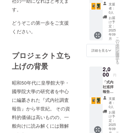
社の一助になればと考えま
（備前
支援
ンターネッ
編）」
者：
す。
ト活用の指
PDF
0人
データ
導に携わ
お届
ダイ
どうぞこの第一歩をご支援
け予
り、地域住
ジェス
定：
ト版 延
2025
ください。
民や事業者
年09
長五年
のITリテラ
こ
月
（九二
の
リ
シー向上を
七年）
タ
ー
に完成
支援。実務
ン
詳細を見る
を
プロジェクト立ち
した
選
に即したデ
択
「延喜
す
る
ジタル教育
上げの背景
式」の
2,0
神名帳
を行う。
に挙げ
00
円
られて
昭和50年代に皇學館大学・
「式内
いる由
神職歴
社巡拝
緒ある
國學院大學の研究者を中心
報告
神社、
高牟神社
（備前
「式内
支援
に編纂された『式内社調査
編）」
社」約
神職経験
者：
PDF
3000社
0人
報告』から半世紀。 その資
高牟神社に
データ
のうち
お届
暫定版
おいて神職
備前国
料的価値は高いものの、一
け予
延長五
21社を
定：
として奉仕
年（九
2025
般向けに読み解くには難解
「式内
した経歴を
年09
二七
社調査
こ
月