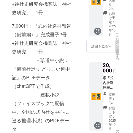
会機関
+神社史研究会機関誌「神社
完成し
年発行
者：
誌「神
た「延
してい
0人
史研究」 1冊
社史研
喜式」
る機関
お届
究」
の神名
誌で皇
け予
⓵「式
帳に挙
定：
學館大
7,000円：『式内社巡拝報告
内社巡
2025
げられ
学名誉
年10
拝報告
ている
教授の
（備前編）』完成冊子2冊
こ
月
（備前
由緒あ
の
論文他
リ
編）」
る神
タ
を掲載
+神社史研究会機関誌「神社
ー
完成冊
社、
ン
詳細を見る
を
子4冊
「式内
史研究」 1冊
選
択
延長五
社」約
す
る
＋珍道中小説：
年（九
3000社
20,
二七
のうち
『備前社巡り どっこい道中
年）に
000
備前国
円
完成し
21社を
記』のPDFデータ
⓵「式
た「延
「式内
内社巡
喜式」
社調査
（chatGPTで作成）
拝報告
の神名
報告」
（備前
帳に挙
を参考
＋連載小説
支援
編）」
げられ
に編集
者：
完成冊
ている
（フェイスブックで配信
したカ
0人
子8冊
由緒あ
ラー刷
お届
中、全国の式内社を中心に
延長五
る神
冊子 ②
け予
年（九
社、
定：
神社史
巡る推理小説）のPDFデー
二七
2025
「式内
研究会
年10
年）に
社」約
機関誌
タ
こ
月
完成し
3000社
の
「神社