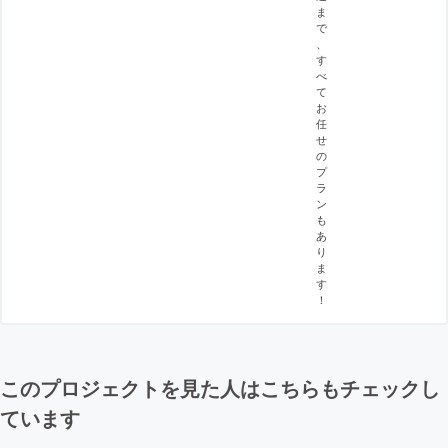
ま
で
、
す
べ
て
お
任
せ
の
プ
ラ
ン
も
あ
り
ま
す
！
このプロジェクトを見た人はこちらもチェックし
ています