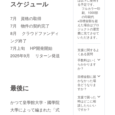
は以下に使用す
究」第6
スケジュール
を掲載
する二
る予定です。
巻 神社
③岡山
人の大
フルカラー印
史研究
式内社
学生の
刷、1000部
会が毎
マップ
珍道中
の印刷代
7月 資格の取得
年発行
小説
※目標金額を超
してい
（chat
えた場合はプロ
7月 物件の契約完了
る機関
GPTで
ジェクトの運営
誌で皇
作成）
8月 クラウドファンディ
費に充てさせて
學館大
④連載
いただきます。
学名誉
小説
ング終了
教授の
（フェ
論文他
7月上旬 HP開発開始
イス
支援に関するよ
を掲載
ブック
くある質問
2025年9月 リターン発送
③岡山
で配信
式内社
手数料はいく
中、全
マップ
らかかります
国の式
か？
内社を
中心に
目標金額に届
巡る推
かなかった場
理小
合どうなりま
説）の
最後に
すか？
PDF
データ
支援で困った
時はどこに相
かつて皇學館大学・國學院
談したらいい
大學によって編まれた「式
ですか？