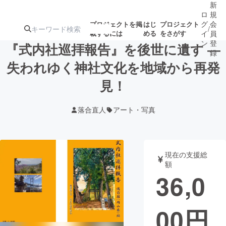
新
ロ
規
グ
会
プロジェクトを掲
はじ
プロジェクト
/
載するには
める
をさがす
イ
員
ン
登
『式内社巡拝報告』を後世に遺す ―
録
失われゆく神社文化を地域から再発
見！
人気のプロ
注目のリ
注目の新着プロ
募集終了が近いプ
もうすぐ公開
ジェクト
ターン
ジェクト
ロジェクト
されます
落合直人
アート・写真
アート・写真
音楽
現在の支援総
テクノロジー・ガジェット
ゲーム・サ
額
36,0
映像・映画
書籍・雑誌
00
円
ビジネス・起業
チャレンジ