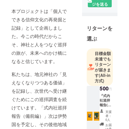
織・地域信
ジを送る
仰などの調
本プロジェクトは「個人で
査研究に携
できる信仰文化の再発掘と
わる。神社
記録」として企画しまし
リターンを
史・神社誌
の編纂支
た。今この時代だからこ
選ぶ
援、神社広
そ、神社と人をつなぐ巡拝
報、巡拝資
の旅が、未来へのかけ橋に
目標金額
料作成、式
未達でも
内社調査、
なると信じています。
リターン
地域文化発
が届きま
信事業など
私たちは、地元神社の「見
す
(All-in
を推進。
方式)
えなくなりつつある価値」
500
円
を記録し、次世代へ受け継
エルネット
『式内
ワーク株式
ぐためにこの巡拝調査を続
社巡拝
会社 代表
報告(備
けています。「式内社巡拝
前
取締役
支援
編）』
報告（備前編）」次は伊勢
者：
IT活用支援、
を持っ
0人
ホームペー
て巡拝
国を予定し、その後他地域
お届
する二
け予