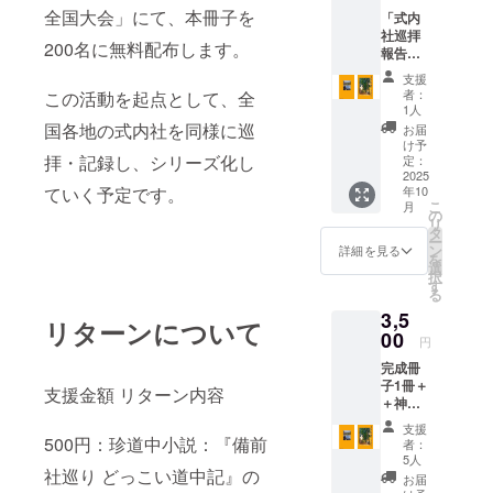
七年）
全国大会」にて、本冊子を
「式内
に完成
社巡拝
した
200名に無料配布します。
報告
「延喜
（備前
式」の
支援
編）」
神名帳
者：
この活動を起点として、全
PDF
に挙げ
1人
データ
られて
国各地の式内社を同様に巡
お届
版 延長
いる由
け予
五年
拝・記録し、シリーズ化し
緒ある
定：
（九二
2025
神社、
ていく予定です。
年10
七年）
「式内
こ
月
に完成
社」約
の
リ
した
3000社
タ
ー
「延喜
のうち
ン
詳細を見る
を
式」の
備前国
選
択
神名帳
21社を
す
る
に挙げ
「式内
3,5
られて
社調査
リターンについて
いる由
00
報告」
円
緒ある
を参考
完成冊
神社、
に編集
子1冊＋
「式内
したカ
支援金額 リターン内容
＋神社
社」約
ラー刷
史研究
3000社
冊子の
支援
会機関
のうち
500円：珍道中小説：『備前
PDF版
者：
誌「神
備前国
②『式
5人
社巡り どっこい道中記』の
社史研
21社を
内社巡
お届
究」冊
「式内