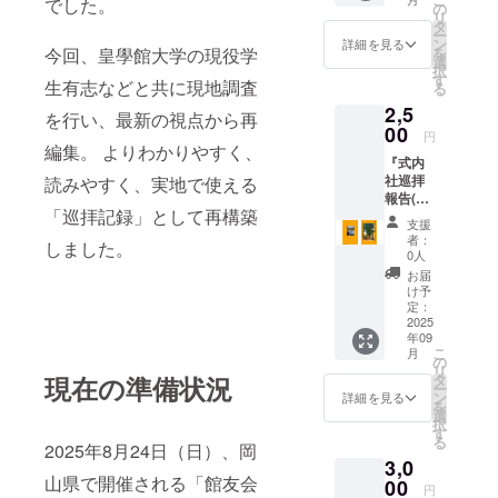
でした。
年）に
報告」
持つ。祭
の
リ
完成し
を参考
タ
祀、参拝者
ー
た「延
に編集
ン
詳細を見る
今回、皇學館大学の現役学
を
対応、地域
喜式」
したカ
選
択
の神名
ラー刷
す
との関わ
生有志などと共に現地調査
る
帳に挙
冊子の
り、神社運
2,5
げられ
PDF版
を行い、最新の視点から再
ている
営の実務を
00
円
由緒あ
編集。 よりわかりやすく、
経験。この
『式内
る神
経験が、現
社巡拝
読みやすく、実地で使える
社、
報告(備
「式内
在の神社史
「巡拝記録」として再構築
前編 )』
社」約
支援
研究・神社
暫定版
3000社
者：
しました。
（
広報・神社
のうち
0人
PDF）
備前国
お届
支援事業の
＋珍道
21社を
け予
基礎となっ
中小説
「式内
定：
⓵「式
2025
社調査
ている。
年09
内社巡
報告」
こ
月
拝報告
を参考
の
リ
（備前
に編集
現在の準備状況
タ
ー
編）」
したカ
ン
詳細を見る
を
PDF
ラー刷
選
択
データ
冊子の
す
る
版 延長
2025年8月24日（日）、岡
PDF版
3,0
五年
山県で開催される「館友会
（九二
00
円