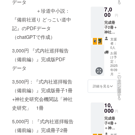
データ
る
げられ
社調査
7,0
ている
報告」
＋珍道中小説：
由緒あ
00
を参考
円
る神
『備前社巡り どっこい道中
に編集
完成冊
社、
したカ
子2冊＋
記』のPDFデータ
「式内
ラー刷
神社史
社」約
冊子 ②
（chatGPTで作成）
研究会
3000社
神社史
支援
機関誌
のうち
研究会
者：
「神社
備前国
機関誌
0人
3,000円 『式内社巡拝報告
史研
21社を
「神社
お届
究」2冊
「式内
史研
け予
（備前編）』完成版PDF
＋珍道
社調査
定：
究」第6
中小説2
2025
報告」
巻 神社
データ
年09
冊＋関
を参考
史研究
こ
月
連小説
に編集
の
会が毎
リ
(PDF)
3,500円：『式内社巡拝報告
したカ
タ
年発行
ー
⓵「式
ラー刷
ン
してい
詳細を見る
を
（備前編）』完成版冊子1冊
内社巡
冊子 ②
選
る機関
択
拝報告
神社史
す
誌で皇
る
+神社史研究会機関誌「神社
（備前
研究会
學館大
10,
編）」
機関誌
学名誉
史研究」 1冊
完成冊
000
「神社
教授の
円
子2冊
史研
論文他
完成冊
延長五
究」第6
を掲載
5,000円 ：『式内社巡拝報告
子4冊＋
年（九
巻 神社
③岡山
＋神社
二七
史研究
（備前編）』完成冊子2冊
式内社
史研究
年）に
会が毎
マップ
支援