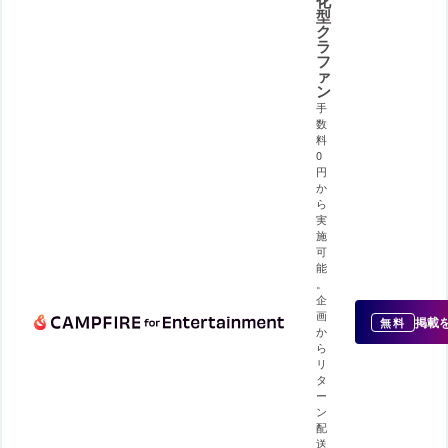
化
型
ク
ラ
フ
ァ
ン
手
数
料
0
円
か
ら
実
施
可
能
。
企
画
掲載
無料
か
ら
リ
タ
ー
ン
配
送