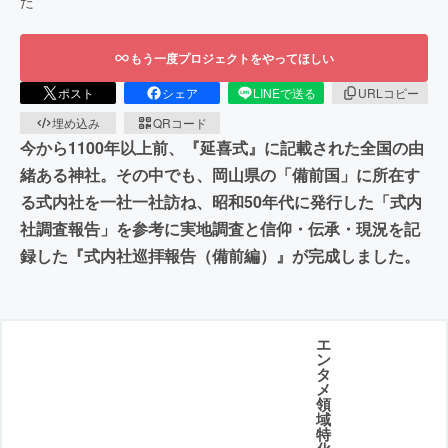
た
もう一度プロジェクトをやってほしい
ポスト
シェア
LINEで送る
URLコピー
埋め込み
QRコード
今から1100年以上前、『延喜式』に記載された全国の由
緒ある神社。その中でも、岡山県の「備前国」に所在す
る式内社を一社一社訪ね、昭和50年代に発行した「式内
社調査報告」を参考に実地調査と信仰・伝承・現況を記
録した『式内社巡拝報告（備前編）』が完成しました。
エ
ン
タ
メ
領
域
特