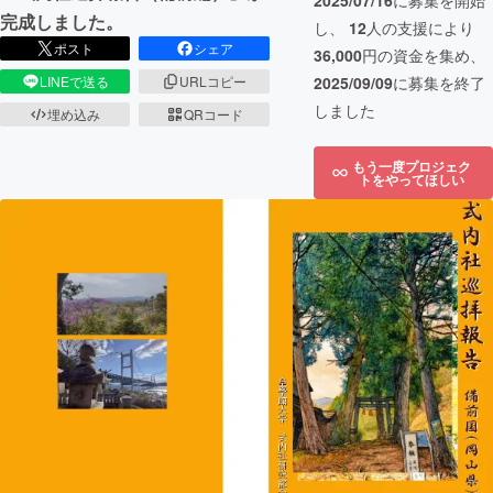
2025/07/16
に募集を開始
完成しました。
し、
12
人の支援により
ポスト
シェア
36,000
円の資金を集め、
2025/09/09
に募集を終了
LINEで送る
URLコピー
しました
埋め込み
QRコード
もう一度プロジェク
トをやってほしい