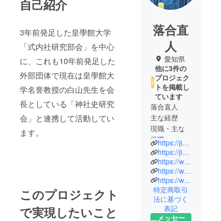
自己紹介
落合直
3年前発足した皇學館大学
人
「式内社研究部会」を中心
愛知県
に、これも10年前発足した
他に3件の
外部団体で現在は皇學館大
プロジェク
トを掲載し
学名誉教授の白山先生を会
ています
長としている「神社史研究
落合直人
会」と連携して活動してい
主な経歴
現職・主な
ます。
役職
https://jinja-net.jp/jinja-shi/
https://jinja-net.jp/jinja-all/index.html
神社史研究
https://www.eln.co.jp/el-ueda/
https://www.eln.co.jp/el-network/
会 副会長
https://www.youtube.com/channel/UCHswWHohHZpg88ClCO9ag2A
神社の由
特定商取引
このプロジェクト
緒・歴史・
法に基づく
祭祀・社
表記
で実現したいこと
殿・神職組
メッセー