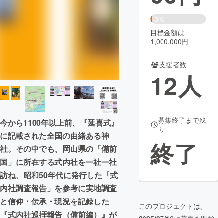
まちづくり・地域活性化
3%
目標金額は
1,000,000円
CAMPFIRE for Social Good
CAMPFIRE Creation
CAMPFIREふるさと納税
machi-ya
コミュニティ
支援者数
12
人
募集終了まで残
今から1100年以上前、『延喜式』
り
に記載された全国の由緒ある神
終了
社。その中でも、岡山県の「備前
国」に所在する式内社を一社一社
訪ね、昭和50年代に発行した「式
内社調査報告」を参考に実地調査
と信仰・伝承・現況を記録した
このプロジェクトは、
『式内社巡拝報告（備前編）』が