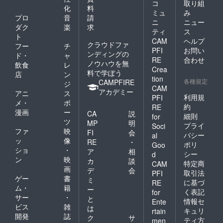
コ
取り組
化
料
ミュ
み
プロ
音
請
ニ
ニュー
ダク
楽
求
ティ
ス
ト
CAM
ヘルプ
クラウドファ
フー
チ
PFI
お問い
ンディングの
ド・
ャ
RE
合わせ
ノウハウを無
飲食
レ
Crea
料で学ぼう
店
ン
tion
各種規定
CAMPFIRE
ジ
CAM
アカデミー
アニ
ス
利用規
PFI
メ・
ポ
約
RE
漫画
ー
CA
説
細則
for
ツ
MP
明
プライ
Soci
ファ
映
FI
会
バシー
al
ッ
像
RE
・
ポリ
Goo
ショ
・
ア
相
シー
d
ン
映
カ
談
特定商
CAM
画
デ
会
取引法
PFI
ゲー
書
ミ
に基づ
RE
ム・
籍
ー
く表記
for
サー
・
と
情報セ
Ente
ビス
雑
は
キュリ
rtain
開発
誌
ク
サ
ティ方
men