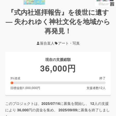
『式内社巡拝報告』を後世に遺す
― 失われゆく神社文化を地域から
再発見！
落合直人
アート・写真
現在の支援総額
36,000
円
終了
3
%達成
目標金額
1,000,000
円
支援者数
12
人
このプロジェクトは、
2025/07/16
に募集を開始し、
12
人の支援
により
36,000
円の資金を集め、
2025/09/09
に募集を終了しまし