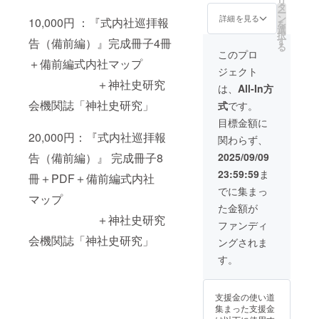
リ
た「延
のうち
タ
史研
ー
喜式」
備前国
ン
究」第6
詳細を見る
10,000円 ：『式内社巡拝報
を
の神名
21社を
選
巻 神社
択
帳に挙
「式内
す
告（備前編）』完成冊子4冊
史研究
る
げられ
社調査
会が毎
このプロ
ている
＋備前編式内社マップ
報告」
年発行
ジェクト
由緒あ
を参考
してい
＋神社史研究
る神
に編集
る機関
は、
All-In方
社、
したカ
誌で皇
会機関誌「神社史研究」
式
です。
「式内
ラー刷
學館大
社」約
冊子 ②
学名誉
目標金額に
3000社
神社史
教授の
20,000円：『式内社巡拝報
関わらず、
のうち
研究会
論文他
備前国
機関誌
を掲載
告（備前編）』 完成冊子8
2025/09/09
21社を
「神社
③『備
23:59:59
ま
「式内
冊＋PDF＋備前編式内社
史研
前社巡
社調査
究」第6
り どっ
でに集まっ
マップ
報告」
巻 神社
こい道
た金額が
を参考
史研究
中記』
＋神社史研究
に編集
会が毎
の簡易
ファンディ
したカ
年発行
印刷版2
会機関誌「神社史研究」
ングされま
ラー刷
してい
冊 『式
冊子 ②
る機関
内社巡
す。
神社史
誌で皇
拝報告
研究会
學館大
(備前
機関誌
学名誉
編）』
支援金の使い道
「神社
教授の
を持っ
集まった支援金
史研
論文他
て巡拝