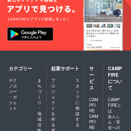
カテゴリー
起案サポート
サ
CAMP
ー
FIRE
テク
ま
プ
ス
ビ
につい
ノロ
ち
ロ
タ
ス
て
ジー
づ
ジ
ッ
・ガ
く
ェ
フ
CAM
CAMP
ジェ
り
ク
に
PFI
FIREと
ット
・
ト
相
RE
は
地
を
談
CAM
あんし
域
作
す
PFI
ん・安
活
る
る
RE
全への
性
資