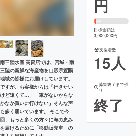
円
まちづくり・地域活性化
6%
目標金額は
CAMPFIRE for Social Good
CAMPFIRE Creation
3,000,000円
CAMPFIREふるさと納税
machi-ya
コミュニティ
支援者数
15
人
南三陸水産 高畠店では、宮城・南
三陸の新鮮な海産物を山形県置賜
地域の皆様にお届けしています。
募集終了まで残
ですが、お客様からは「行きたい
り
けど遠くて…」「車がないからな
終了
かなか買いに行けない」そんな声
も多く届いています。 そこで今
回、もっと多くの方々に海の恵み
を届けるために「移動販売車」の
導入を目指してます