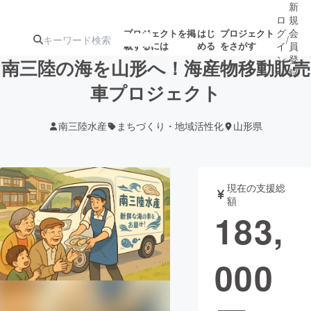
新
ロ
規
グ
会
プロジェクトを掲
はじ
プロジェクト
/
載するには
める
をさがす
イ
員
ン
登
南三陸の海を山形へ！海産物移動販売
録
車プロジェクト
人気のプロ
注目のリ
注目の新着プロ
募集終了が近いプ
もうすぐ公開
南三陸水産
まちづくり・地域活性化
山形県
ジェクト
ターン
ジェクト
ロジェクト
されます
アート・写真
音楽
現在の支援総
額
183,
テクノロジー・ガジェット
ゲーム・サ
000
映像・映画
書籍・雑誌
ビジネス・起業
チャレンジ