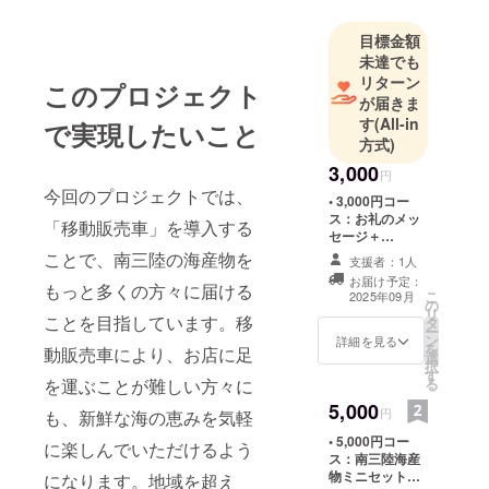
産物の魅力
をもっと多
目標金額
くの人に届
未達でも
けたいと思
リターン
このプロジェクト
い、毎日宮
が届きま
す
(All-in
城から直接
で実現したいこと
方式)
仕入れた新
3,000
鮮な魚介類
円
今回のプロジェクトでは、
を、山形・
• 3,000円コー
ス：お礼のメッ
置賜地域で
「移動販売車」を導入する
セージ＋
販売してい
Instagramでお
ことで、南三陸の海産物を
支援者：1人
ます。
名前紹介 ・掲載
お届け予定：
もっと多くの方々に届ける
期間：事業が存
こ
2025年09月
の
続する限り掲載
リ
「新鮮な海
ことを目指しています。移
タ
・掲載方法：文
ー
の幸をもっ
ン
字のみ ・注意事
詳細を見る
を
動販売車により、お店に足
選
項：支援時、必
と身近
択
す
ず備考欄に掲載
を運ぶことが難しい方々に
る
に。」
を希望されるお
5,000
名前をご記入く
そんな想い
円
も、新鮮な海の恵みを気軽
ださい
から、2025
• 5,000円コー
：ロ
に楽しんでいただけるよう
ス：南三陸海産
年には店舗
ゴやバナーなど
物ミニセット
になります。地域を超え
の画像の受け渡
だけでな