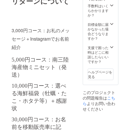
リターンについて
手数料はいく
らかかります
か？
目標金額に届
かなかった場
3,000円コース：お礼のメッ
合どうなりま
セージ＋Instagramでお名前
すか？
紹介
支援で困った
時はどこに相
談したらいい
5,000円コース：南三陸
ですか？
海産物ミニセット（発
ヘルプページを
送）
見る
10,000円コース：選べ
このプロジェクト
る海鮮福袋（牡蠣・た
の問題報告は
こち
こ・ホタテ等）＋感謝
ら
よりお問い合わ
状
せください
30,000円コース：お名
前を移動販売車に記