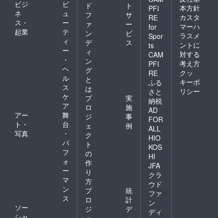
ビジ
ビ
ド
ト
本方針
PFI
ネ
ュ
フ
サ
カスタ
RE
ス・
ー
ァ
ー
マーハ
for
起業
テ
ン
ビ
ラスメ
Spor
ィ
デ
ス
ントに
ts
ー
ィ
対する
CAM
・
ン
考え方
PFI
ヘ
グ
クッ
RE
ル
と
キーポ
ふる
ス
は
リシー
さと
ケ
プ
実
納税
ア
ロ
施
AD
アー
舞
ジ
事
FOR
ト・
台
ェ
例
ALL
写真
・
ク
HIO
パ
ト
KOS
フ
の
HI
ォ
作
JFA
ー
り
クラ
マ
方
ウド
ン
プ
統
ファ
ス
ロ
計
ン
ソー
ジ
デ
ディ
シャ
ェ
ー