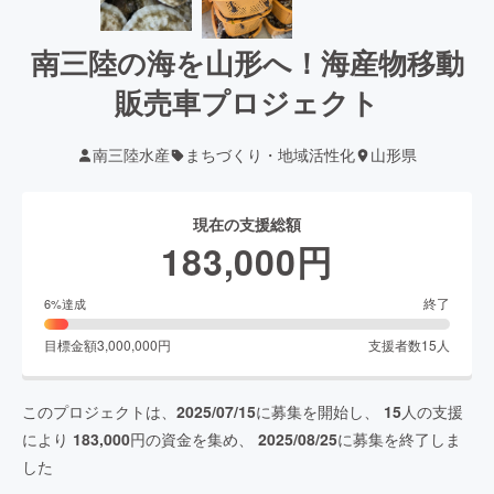
南三陸の海を山形へ！海産物移動
販売車プロジェクト
南三陸水産
まちづくり・地域活性化
山形県
現在の支援総額
183,000
円
終了
6
%達成
目標金額
3,000,000
円
支援者数
15
人
このプロジェクトは、
2025/07/15
に募集を開始し、
15
人の支援
により
183,000
円の資金を集め、
2025/08/25
に募集を終了しま
した