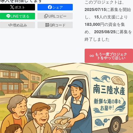
このプロジェクトは、
ポスト
シェア
2025/07/15
に募集を開始
LINEで送る
URLコピー
し、
15
人の支援により
183,000
円の資金を集
埋め込み
QRコード
め、
2025/08/25
に募集を
終了しました
もう一度プロジェク
トをやってほしい