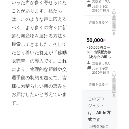
支援者：3人
いった声が多く寄せられた
どうぞよろ
物詰め合わせ
お届け予定：
【内容】牡蠣・
しくお願い
ことがあります。私たち
こ
2025年10月
の
帆立・タコ・ウ
リ
いたしま
タ
ニ等 【賞味期
は、このような声に応える
ー
ン
限】全品到着日
詳細を見る
を
選
べく、より多くの方々に新
から1日 【原産
択
す
国】日本 【内
る
鮮な海産物を届ける方法を
容量】800g ・掲
50,000
載期間：事業が
円
模索してきました。そして
存続する限り掲
• 50,000円コー
載 ・掲載方法：
たどり着いた答えが「移動
ス：出張販売券
文字のみ ・注意
（あなたの町へ
事項：支援時、
販売車」の導入です。これ
お届け）＋特製T
必ず備考欄に掲
支援者：0人
シャツ付き ご利
載を希望される
により、物理的な距離や交
お届け予定：
用方法：チケッ
こ
お名前をご記入
2025年10月
の
トは弊社店舗に
通手段の制約を超えて、皆
リ
ください
タ
ご来店の際ご利
ー
：ロ
ン
用いただけま
詳細を見る
様に素晴らしい海の恵みを
を
ゴやバナーなど
選
す。 ・有効期
択
の画像の受け渡
す
お届けしたいと考えていま
限：2025年9月
る
しについては、
から2025年12月
このプロ
プロジェクト終
す。
末まで
了後にお送りす
ジェクト
るメールをご確
は、
All-In方
認ください。
式
です。
目標金額に