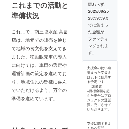
これまでの活動と
関わらず、
2025/08/25
準備状況
23:59:59
ま
でに集まっ
これまで、南三陸水産 高畠
た金額が
ファンディ
店は、地元での販売を通じ
ングされま
て地域の食文化を支えてき
す。
ました。移動販売車の導入
に向けては、車両の選定や
支援金の使い道
集まった支援金
運営計画の策定を進めてお
は以下に使用す
り、地域住民の皆様に喜ん
る予定です。
設備費
でいただけるよう、万全の
※目標金額を超
えた場合はプロ
準備を進めています。
ジェクトの運営
費に充てさせて
いただきます。
支援に関するよ
くある質問