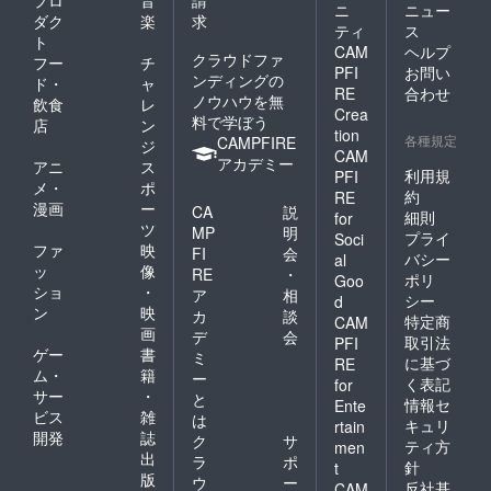
ニ
ニュー
ダク
楽
求
ティ
ス
ト
CAM
ヘルプ
クラウドファ
フー
チ
PFI
お問い
ンディングの
ド・
ャ
RE
合わせ
ノウハウを無
飲食
レ
Crea
料で学ぼう
店
ン
tion
各種規定
CAMPFIRE
ジ
CAM
アカデミー
アニ
ス
利用規
PFI
メ・
ポ
約
RE
漫画
ー
CA
説
細則
for
ツ
MP
明
プライ
Soci
ファ
映
FI
会
バシー
al
ッ
像
RE
・
ポリ
Goo
ショ
・
ア
相
シー
d
ン
映
カ
談
特定商
CAM
画
デ
会
取引法
PFI
ゲー
書
ミ
に基づ
RE
ム・
籍
ー
く表記
for
サー
・
と
情報セ
Ente
ビス
雑
は
キュリ
rtain
開発
誌
ク
サ
ティ方
men
出
ラ
ポ
針
t
版
ウ
ー
反社基
CAM