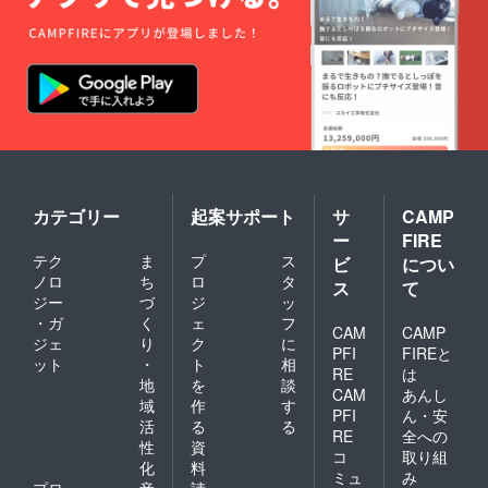
カテゴリー
起案サポート
サ
CAMP
ー
FIRE
テク
ま
プ
ス
ビ
につい
ノロ
ち
ロ
タ
ス
て
ジー
づ
ジ
ッ
・ガ
く
ェ
フ
CAM
CAMP
ジェ
り
ク
に
PFI
FIREと
ット
・
ト
相
RE
は
地
を
談
CAM
あんし
域
作
す
PFI
ん・安
活
る
る
RE
全への
性
資
コ
取り組
化
料
ミュ
み
プロ
音
請