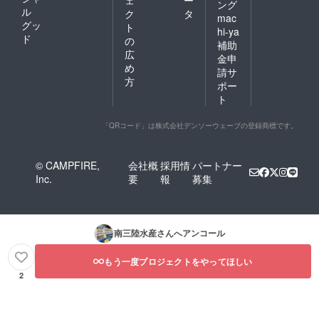
ング
ル
ク
タ
mac
グッ
ト
hi-ya
ド
の
補助
広
金申
め
請サ
方
ポー
ト
「QRコード」は株式会社デンソーウェーブの登録商標です。
© CAMPFIRE,
会社概
採用情
パートナー
Inc.
要
報
募集
南三陸水産
さんへアンコール
もう一度プロジェクトをやってほしい
2