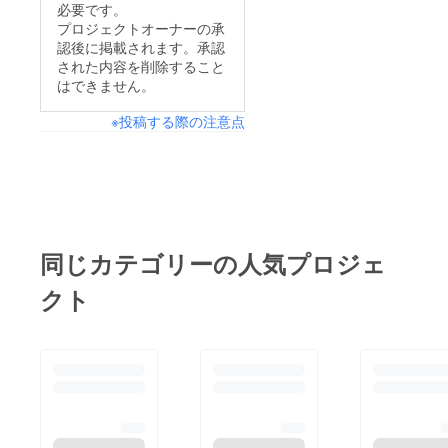
しずつ準備を進めてお
必要です。
ります。移動販売車の
プロジェクトオーナーの承
認後に掲載されます。承認
仕様をどうするか検討
された内容を削除すること
中地域でのルートや巡
はできません。
回先をリストアップ中
※投稿する際の注意点
店主、毎日ワクワクし
ながらアイディアを
練っています「まだ何
もできてないから…」
と思いきや、実は心の
中では支援者の皆さま
同じカテゴリーの人気プロジェ
への感謝と、ワクワク
クト
でいっぱいです！これ
からも進捗を少しずつ
ご報告していきますの
で、ぜひ見守っていた
だけたら嬉しいです！
引き続き、どうぞよろ