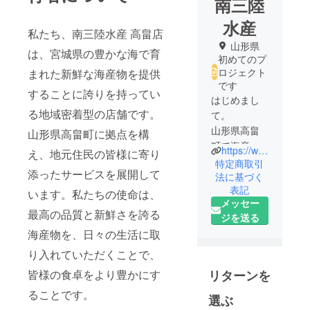
南三陸
水産
私たち、南三陸水産 高畠店
山形県
は、宮城県の豊かな海で育
初めてのプ
ロジェクト
まれた新鮮な海産物を提供
です
することに誇りを持ってい
はじめまし
る地域密着型の店舗です。
て。
山形県高畠
山形県高畠町に拠点を構
町で海産物
https://www.instagram.com/minamisanrikusuisan?igsh=MTAwdDJhZm11dWh6OQ%3D%3D&utm_source=qr
え、地元住民の皆様に寄り
専門店「南
特定商取引
添ったサービスを展開して
三陸水産」
法に基づく
表記
を営んでお
います。私たちの使命は、
メッセー
ります。
最高の品質と新鮮さを誇る
ジを送る
海産物を、日々の生活に取
東日本大震
災をきっか
り入れていただくことで、
けに、故
皆様の食卓をより豊かにす
リターンを
郷・宮城県
ることです。
南三陸の海
選ぶ