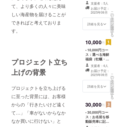
（発送） 【内
しについては、
支援者：5人
く、移動販
て、より多くの人々に美味
容】牡蠣・帆立
プロジェクト終
お届け予定：
等 【賞味期
売車で地域
了後にお送りす
こ
2025年09月
しい海産物を届けることが
の
限】全品到着日
るメールをご確
リ
を巡り、交
タ
から1日 【原産
認ください。
ー
できればと考えておりま
通手段のな
ン
国】日本 【内
詳細を見る
を
選
容量】300g
い方やご高
す。
択
す
る
齢の方にも
10,000
美味しい海
円
産物を届け
• 10,000円コー
ス：選べる海鮮
ることを目
福袋（牡蠣・た
プロジェクト立ち
指していま
こ・ホタテ等）
支援者：6人
す。
＋感謝状 【内
上げの背景
お届け予定：
容】牡蠣・帆
こ
2025年09月
の
立・タコ等
リ
食卓に“海の
タ
【賞味期限】全
ー
元気”を届け
ン
品到着日から1
詳細を見る
プロジェクトを立ち上げる
を
選
日 【原産国】
るために、
択
す
日本 【内容
に至った背景には、お客様
る
皆さまのお
量】500g
30,000
からの「行きたいけど遠く
力をお貸し
円
いただけた
て…」「車がないからなか
• 30,000円コー
ス：お名前を移
ら嬉しいで
なか買いに行けない」と
動販売車に記
す。
載！＋豪華海産