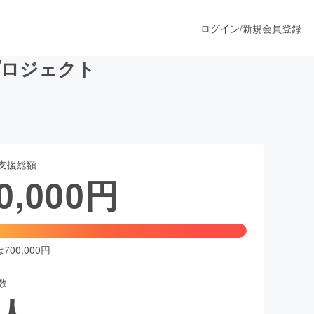
ログイン
/
新規会員登録
プロジェクト
うすぐ公開されます
支援総額
プロダクト
0,000
円
ファッション
スポーツ
00,000円
数
ア
ソーシャルグッド
人