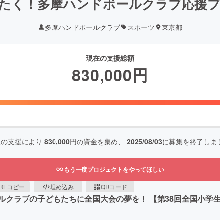
たく！多摩ハンドボールクラブ応援
多摩ハンドボールクラブ
スポーツ
東京都
現在の支援総額
830,000
円
人の支援により
830,000
円の資金を集め、
2025/08/03
に募集を終了しま
もう一度プロジェクトをやってほしい
RLコピー
埋め込み
QRコード
クラブの子どもたちに全国大会の夢を！ 【第38回全国小学