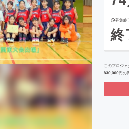
募集終
CAMPFIRE for Social Good
CAMPFIRE Creation
終
CAMPFIREふるさと納税
machi-ya
コミュニティ
このプロジェ
830,000
円の