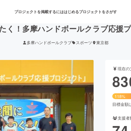
プロジェクトを掲載するには
はじめる
プロジェクトをさがす
たく！多摩ハンドボールクラブ応援
多摩ハンドボールクラブ
スポーツ
東京都
注目のリターン
注目の新着プロジェクト
募集終了が近いプロジェクト
も
現在の
音楽
舞台・パフォーマンス
83
ゲーム・サービス開発
フード・飲食店
118%
書籍・雑誌出版
アニメ・漫画
目標金額は7
支援者
チャレンジ
ビューティー・ヘルスケ
74