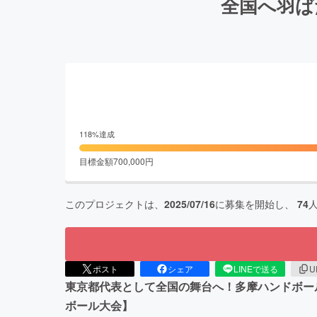
全国へ羽ば
118
%達成
目標金額
700,000
円
このプロジェクトは、
2025/07/16
に募集を開始し、
74
ポスト
シェア
LINEで送る
U
東京都代表として全国の舞台へ！多摩ハンドボール
ボール大会】