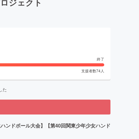
プロジェクト
終了
支援者数
74
人
した
生ハンドボール大会】【第40回関東少年少女ハンド