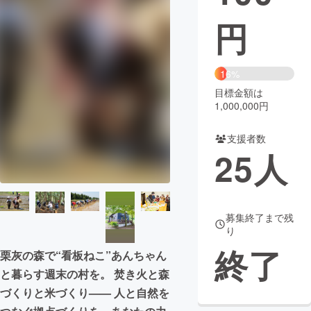
円
まちづくり・地域活性化
CAMPFIRE for Social Good
CAMPFIRE Creation
16%
CAMPFIREふるさと納税
machi-ya
コミュニティ
目標金額は
1,000,000円
支援者数
25
人
募集終了まで残
り
終了
栗灰の森で“看板ねこ”あんちゃん
と暮らす週末の村を。 焚き火と森
づくりと米づくり—— 人と自然を