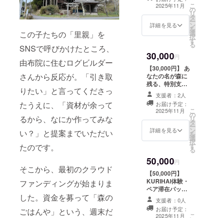
ハウスKURIHAI
を、メールにて
こ
2025年11月
の
宿泊割引券
お送りしま
リ
タ
（1,000円分）
す。
ー
ン
有効期限：7
詳細を見る
視
を
選
この子たちの「里親」を
年11月から8年
聴期限：無制限
択
す
10月末まで ・
（お好きなタイ
る
SNSで呼びかけたところ、
焚き火体験1回参
ミングで何度で
30,000
加券（現地参加
円
もご視聴いただ
由布院に住むログビルダー
用） 令和７
けます）
【30,000円】 あ
年12月頃の開
再生環境：PC／
さんから反応が。「引き取
なたの名が森に
催・場所：くり
スマートフォン
残る、特別支援
はい遊びの森
りたい」と言ってくださっ
／タブレットな
セット ・あん
支援者様の
支援者：2人
ど、インター
ちゃんのポスト
交通費や滞在
たうえに、「資材が余って
お届け予定：
ネット接続環境
カード ・焚き火
こ
費：支援者様の
2025年11月
で再生可能で
の
場にお名前を刻
るから、なにか作ってみな
リ
交通費や滞在費
す。 → 忙しい毎
タ
む「名入り木
ー
は各自でご負担
日に、自然のひ
ン
札」設置
詳細を見る
い？」と提案までいただい
を
ください。
とときを届けま
選
掲載期間：事業
択
支援者様との連
す。
す
たのです。
が存続する限り
る
絡方法：詳細は
掲載 掲載
メールで連絡し
50,000
方法：文字又
円
ます。 ・焚き火
そこから、最初のクラウド
は、ロゴ・バ
ムービー視聴リ
【50,000円】
ナー掲載
ンク（火の音と
KURIHAI体験・
ファンディングが始まりま
注意事項：支援
自然に癒される
ペア滞在パック
時、必ず備考欄
した。資金を募って「森の
映像） 森の
KURIHAI体験・
に掲載を希望さ
支援者：0人
中で焚き火がパ
ペア滞在パック
れるお名前をご
お届け予定：
ごはんや」という、週末だ
チパチとはぜる
・あんちゃんの
こ
記入ください
2025年11月