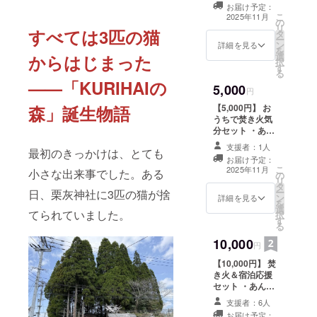
お届け予定：
います。
・オリジナル
こ
2025年11月
の
「栗灰ロゴス
リ
すべては3匹の猫
タ
テッカー」
ー
この森にふ
ン
・商品サイ
詳細を見る
を
選
ズ：丸型
からはじまった
らっと立ち
択
す
6cm×6cm ・あ
る
寄ってくれ
んちゃんのポス
——「KURIHAIの
5,000
る「週末だ
トカード → 応援
円
の気持ちをあな
けの村人」
【5,000円】 お
森」誕生物語
たへ！
うちで焚き火気
が、また一
分セット ・あん
人増えるこ
ちゃんのポスト
支援者：1人
とを願っ
最初のきっかけは、とても
カード ・「焚き
お届け予定：
火ごはん」レシ
て。
こ
2025年11月
小さな出来事でした。ある
の
ピPDF（季節の
リ
タ
ごちそう紹介）
ー
日、栗灰神社に3匹の猫が捨
ン
・焚き火ムー
詳細を見る
を
選
ビー視聴リンク
てられていました。
択
す
（火の音と自然
る
に癒される映
10,000
像） ※収録
円
時間：20〜30分
【10,000円】 焚
程度（複数バー
き火＆宿泊応援
ジョンあり）
セット ・あん
支援者限
ちゃんのポスト
定のYouTube限
支援者：6人
カード ・ゲスト
定公開リンク
お届け予定：