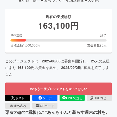
現在の支援総額
163,100
円
終了
16
%達成
目標金額
1,000,000
円
支援者数
25
人
このプロジェクトは、
2025/08/08
に募集を開始し、
25
人の支援
により
163,100
円の資金を集め、
2025/09/25
に募集を終了しま
した
もう一度プロジェクトをやってほしい
ポスト
シェア
LINEで送る
URLコピー
埋め込み
QRコード
栗灰の森で“看板ねこ”あんちゃんと暮らす週末の村を。