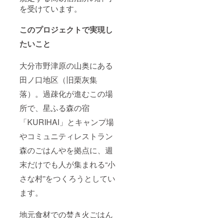
ま米です。
は玄米） 原
を受けています。
生産者：星ふる
料玄米：単一原
森の宿
料米 産地：
KURIHAI（大分
このプロジェクトで実現し
大分県 品
県大分市） → 特
種：ヒノヒカリ
別な人と、特別
たいこと
産年：令和7
な時間を
年産（2025年）
KURIHAIで。
内容量：
大分市野津原の山奥にある
2kg（例）
精米時期：令和7
田ノ口地区（旧栗灰集
年12月 保存
方法：直射日
落）。過疎化が進むこの場
光・高温多湿を
所で、星ふる森の宿
避け、涼しい場
所で保存してく
「KURIHAI」とキャンプ場
ださい。開封後
はなるべく早く
やコミュニティレストラン
お召し上がりく
ださい。 特
森のごはんやを拠点に、週
徴：天日による
掛け干しで自然
末だけでも人が集まれる“小
乾燥させた、風
さな村”をつくろうとしてい
味豊かな手間ひ
ま米です。
ます。
生産者：星ふる
森の宿KURIHAI
→ あなたのご支
地元食材での焚き火ごはん
援が、この森と