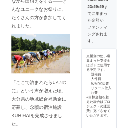
ながら田植えをする——そ
けます）
は各自でご負担
20〜30分程度
で、焚き火や
再生環境：PC／
ください。
23:59:59
ま
（複数バージョ
バーベキューが
んなユニークなお祭りに、
スマートフォン
支援者様との連
ンあり）
できます。1支援
でに集まっ
／タブレットな
絡方法：詳細は
たくさんの方が参加してく
支援者限定の
に対する宿泊可
ど、インター
メールで連絡し
た金額が
YouTube限定公
能人数 1支
ネット接続環境
ます。 ・ゲスト
れました。
開リンクを、
援につき8名様ま
ファンディ
で再生可能で
ハウス1泊券（ペ
メールにてお送
で宿泊可能 ・焚
す。 → 次回の旅
アOK）「ご予約
ングされま
りしま
き火場にお名前
先は、森と猫に
はプロジェクト
す。
を刻む「名入り
す。
癒される
終了後メールに
視
木札」設置
KURIHAIへ！
て調整させてい
聴期限：無制限
掲載期
ただきます」
（お好きなタイ
間：事業が存続
支援金の使い道
有効期限：7
ミングで何度で
する限り掲載
集まった支援金
年11月から8年
もご視聴いただ
掲載方
は以下に使用す
10月末まで ・焚
けます）
法：文字又は、
る予定です。
き火ムービー視
再生環境：PC／
ロゴ・バナー掲
設備費
聴リンク（火の
スマートフォン
載（受け渡しに
人件費
音と自然に癒さ
／タブレットな
は、メールを見
「ここで泊まれたらいいの
広報/宣伝費
れる映像）
ど、インター
てください。）
リターン仕入
森の中で焚き火
に」という声が増えた頃、
ネット接続環境
注意事
れ費
がパチパチとは
で再生可能で
項：支援時、必
※目標金額を超
ぜる音。虫の
大分県の地域総合補助金に
す。 ・自然の力
ず備考欄に掲載
えた場合はプロ
声、鳥のさえず
だけで・天日干
を希望されるお
ジェクトの運営
り、風が木々を
応募し、念願の宿泊施設
し「超自然米」
名前をご記入く
費に充てさせて
揺らす音。
1kg → 自然と共
ださい ・焚き火
KURIHAIを完成させまし
いただきます。
KURIHAIの森で
に生きる証を、
ムービー視聴リ
収録した、癒し
森に刻みません
ンク 森の中
た。
の“自然サウンド
か？ ・掲載期
で焚き火がパチ