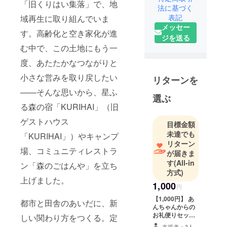
「旧くりはい集落」で、地
「栗灰（く
法に基づく
りはい）」
表記
域再生に取り組んでいま
メッセー
で、“週末だ
す。高齢化と空き家化が進
ジを送る
けの村”をつ
む中で、この土地にもう一
くっている
小野信一で
度、あたたかなつながりと
す。
小さな営みを取り戻したい
リターンを
——そんな思いから、星ふ
かつては、
選ぶ
地域に捨て
る森の宿「KURIHAI」（旧
られた猫た
ゲストハウス
目標金額
ちをきっか
未達でも
「KURIHAI」）やキャンプ
けに、森の
リターン
場、コミュニティレストラ
整備や焚き
が届きま
火ごはん、
す
(All-in
ン「森のごはんや」を立ち
方式)
田植祭な
上げました。
ど、ささや
1,000
円
かな活動を
【1,000円】 あ
都市と田舎のあいだに、新
続けてきま
んちゃんからの
お礼便りセット
しい関わり方をつくる。定
した。やが
・心を込めたお
支援者：3人