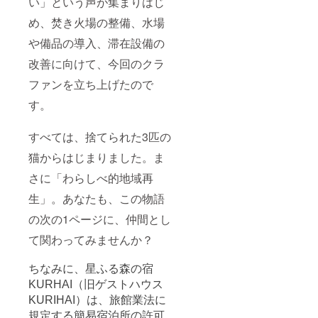
い」という声が集まりはじ
す。 ・自然の力
いただけます）
だけで・天日干
再生環
め、焚き火場の整備、水場
し「超自然米」
境：PC／スマー
2kg 名称：
や備品の導入、滞在設備の
トフォン／タブ
精米（または玄
レットなど、イ
米） 原料玄
改善に向けて、今回のクラ
ンターネット接
米：単一原料米
続環境で再生可
ファンを立ち上げたので
産地：大分
能です。
県 品種：ヒ
・実地滞在体験
す。
ノヒカリ 産
（草刈り・森仕
年：令和7年産
事など） 令
（2025年）
和７年12月頃の
すべては、捨てられた3匹の
内容量：
開催・場所：く
2kg（例）
猫からはじまりました。ま
りはい遊びの森
精米時期：令和7
支援者様の
年12月 保存
さに「わらしべ的地域再
交通費や滞在
方法：直射日
費：支援者様の
光・高温多湿を
生」。あなたも、この物語
交通費や滞在費
避け、涼しい場
は各自でご負担
の次の1ページに、仲間とし
所で保存してく
ください。
ださい。開封後
支援者様との連
て関わってみませんか？
はなるべく早く
絡方法：詳細は
お召し上がりく
メールで連絡し
ださい。 特
ちなみに、星ふる森の宿
ます。 ・自然の
徴：天日による
力だけで・天日
KURHAI（旧ゲストハウス
掛け干しで自然
干し「超自然
乾燥させた、風
KURIHAI）は、旅館業法に
米」2kg 名
味豊かな手間ひ
称：精米（また
規定する簡易宿泊所の許可