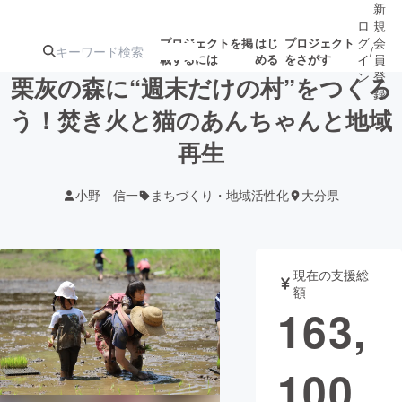
新
ロ
規
グ
会
プロジェクトを掲
はじ
プロジェクト
/
載するには
める
をさがす
イ
員
ン
登
栗灰の森に“週末だけの村”をつくろ
録
う！焚き火と猫のあんちゃんと地域
再生
人気のプロ
注目のリ
注目の新着プロ
募集終了が近いプ
もうすぐ公開
ジェクト
ターン
ジェクト
ロジェクト
されます
小野 信一
まちづくり・地域活性化
大分県
アート・写真
音楽
現在の支援総
テクノロジー・ガジェット
ゲーム・サ
額
163,
映像・映画
書籍・雑誌
100
ビジネス・起業
チャレンジ