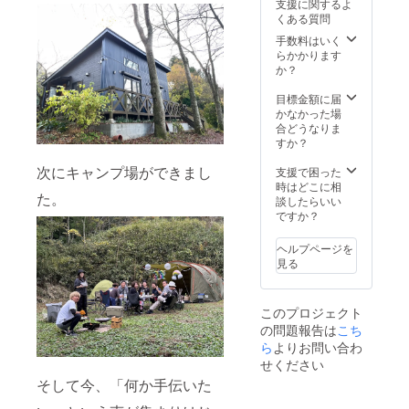
ムービー”です。
支援に関するよ
間：事業が存続
パチとはぜる
忙しい日々
くある質問
する限り掲載 ・
音。虫の声、鳥
の合間に、心と
掲載方法：文字
のさえずり、風
手数料はいく
身体を整える“火
のみ、ロゴ・バ
が木々を揺らす
らかかります
の時間”をお届け
ナー掲載 ・注意
音。
か？
します。
事項：支援時、
KURIHAIの森で
※収録時間：
必ず備考欄に掲
収録した、癒し
目標金額に届
20〜30分程度
載を希望される
の“自然サウンド
かなかった場
（複数バージョ
お名前をご記入
ムービー”です。
合どうなりま
ンあり）
ください
忙しい日々
すか？
提供方
の合間に、心と
法：支援者限定
次にキャンプ場ができまし
身体を整える“火
支援で困った
のYouTube限定
の時間”をお届け
時はどこに相
公開リンクを、
た。
します。
談したらいい
メールにてお送
※収録時間：
ですか？
りします。
20〜30分程度
視聴期
（複数バージョ
ヘルプページを
限：無制限（お
ンあり）
見る
好きなタイミン
提供方
グで何度でもご
法：支援者限定
視聴いただけま
のYouTube限定
す） 再
このプロジェクト
公開リンクを、
生環境：PC／ス
の問題報告は
こち
メールにてお送
マートフォン／
ら
よりお問い合わ
りします。
タブレットな
期限：
せください
ど、インター
無制限（お好き
そして今、「何か手伝いた
ネット接続環境
なタイミングで
で再生 可能で
何度でもご視聴