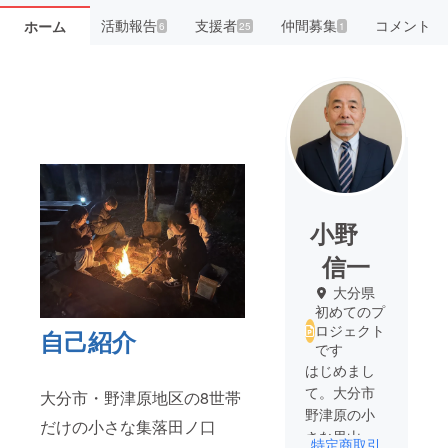
活動報告
支援者
仲間募集
コメント
ホーム
6
25
1
小野
信一
大分県
初めてのプ
ロジェクト
自己紹介
です
はじめまし
て。大分市
大分市・野津原地区の8世帯
野津原の小
だけの小さな集落田ノ口
さな里山
特定商取引