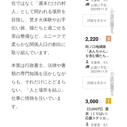
て、地域の
礼メール ・焚き
住ではなく「週末だけの村
お届け予定：
人、都市か
火の温もりが届
こ
2025年11月
人」として関われる場所を
の
く写真 ・地域猫
ら来る人、
リ
タ
あんちゃんの可
ー
目指し、焚き火体験やお手
猫、自然──
ン
愛いポストカー
詳細を見る
を
選
ド → まずは気軽
すべてがつ
択
伝い旅、猫たちと過ごせる
す
に応援したい方
る
ながる場に
に！
里山整備など、ユニークで
2,220
なってきた
円
柔らかな関係人口の創出に
と感じてい
田ノ口地域猫
ます。
「あんちゃん」
取り組んでいます。
を含む猫たちの
エサ代・医療費
支援者：5人
もともとは
本業は行政書士。法律や書
支援に使わせて
お届け予定：
行政書士と
いただきます 由
こ
2025年11月
類の専門知識を活かしなが
の
美ちゃんからの
して地域に
リ
タ
心温まるメッ
ー
らも、それだけにとどまら
関わること
ン
セージと、 あん
詳細を見る
を
選
ちゃんの最新写
が多かった
ない、「人と場所を結ぶ」
択
す
真と 地域猫の写
る
のですが、
真をメールでお
仕事に情熱を注いでいま
3,000
今は“この土
届けをメールで
円
お届け
す。
地で生まれ
【3,000円】 栗
る出会い”を
灰（くりはい）
応援ステッカー
何よりの宝
セット ・手書き
支援者：8人
だと思って
のお礼のお手紙