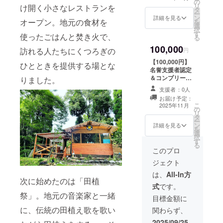
の
音。虫の声、鳥
ポストカード ・
リ
※ロゴやバ
け開く小さなレストランを
タ
のさえずり、風
焚き火場にお名
ー
ナーなどの画像
ン
が木々を揺らす
前を刻む「名入
詳細を見る
オープン。地元の食材を
を
の受け渡しにつ
選
音。
り木札」設置
択
いては、プロ
す
KURIHAIの森で
掲載期間：
使ったごはんと焚き火で、
る
ジェクト終了後
収録した、癒し
事業が存続する
にお送りする
100,000
訪れる人たちにくつろぎの
の“自然サウンド
限り掲載
円
メ ールをご確
ムービー”です。
掲載方法：文字
認ください。 ・
【100,000円】
ひとときを提供する場とな
忙しい日々
又は、ロゴ・バ
焚き火ムービー
名誉支援者認定
の合間に、心と
ナー掲載（受け
視聴リンク（火
＆コンプリート
りました。
身体を整える“火
渡しには、メー
の音と自然に癒
パック ・名誉支
の時間”をお届け
ルを見てくださ
支援者：0人
される映像）
援者認定証（額
します。 ※
い。） 注
お届け予定：
森の中で焚
入り） ・森のフ
こ
収録時間：20〜
意事項：支援
2025年11月
の
き火がパチパチ
リーパス宿泊1泊
リ
30分程度（複数
時、必ず備考欄
タ
とはぜる音。虫
券（「ご予約は
ー
バージョンあ
に掲載を希望さ
ン
の声、鳥のさえ
メールにて調
詳細を見る
を
り） 支援
れるお名前をご
選
ずり、風が木々
整」） 有効
択
者限定の
記入ください ・
す
を揺らす音。
期限：7年11月
る
YouTube限定公
実地滞在体験
KURIHAIの
から８年10月末
このプロ
開リンクを、
（草刈り・森仕
森で収録した、
まで 宿泊可
メールにてお送
事など） 令
ジェクト
癒しの“自然サウ
能日数：1泊2日
りしま
和７年12月頃の
ンドムービー”で
（利用可能時
は、
All-In方
す。
開催・場所：く
次に始めたのは「田植
す。 忙しい
間：当日16時〜
視
りはい遊びの森
式
です。
日々の合間に、
翌日11時）
聴期限：無制限
支援者様の
祭」。地元の音楽家と一緒
心と身体を整え
お部屋の概要・
目標金額に
（お好きなタイ
交通費や滞在
る“火の時間”を
洋室2部屋
に、伝統の田植え歌を歌い
ミングで何度で
費：支援者様の
関わらず、
お届けします。
ベッドの数：８
もご視聴いただ
交通費や滞在費
※収録時間：
台 館内の庭
2025/09/25