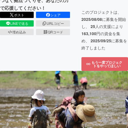
つなぐ拠点づくりを、あなたの力
で応援してください！
このプロジェクトは、
ポスト
シェア
2025/08/08
に募集を開始
LINEで送る
URLコピー
し、
25
人の支援により
埋め込み
QRコード
163,100
円の資金を集
め、
2025/09/25
に募集を
終了しました
もう一度プロジェク
トをやってほしい