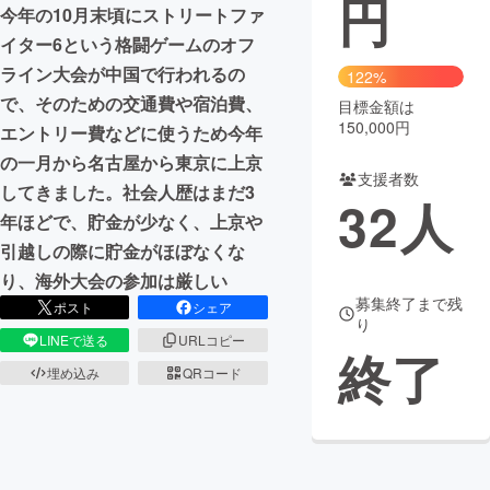
円
今年の10月末頃にストリートファ
まちづくり・地域活性化
イター6という格闘ゲームのオフ
ライン大会が中国で行われるの
122%
で、そのための交通費や宿泊費、
目標金額は
CAMPFIRE for Social Good
CAMPFIRE Creation
150,000円
エントリー費などに使うため今年
CAMPFIREふるさと納税
machi-ya
コミュニティ
の一月から名古屋から東京に上京
支援者数
してきました。社会人歴はまだ3
32
人
年ほどで、貯金が少なく、上京や
引越しの際に貯金がほぼなくな
り、海外大会の参加は厳しい
募集終了まで残
ポスト
シェア
り
LINEで送る
URLコピー
終了
埋め込み
QRコード