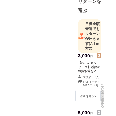
リターンを
選ぶ
目標金額
未達でも
リターン
が届きま
す
(All-in
方式)
3,000
円
【お礼のメッ
セージ】 感謝の
気持ち等を込め
て、直接伝える
支援者：8人
or手紙などで伝
お届け予定：
えたいと思いま
こ
2025年11月
の
す 【備考欄に記
リ
タ
入していただく
ー
ン
もの】 Xか
詳細を見る
を
選
discordのIDをお
択
す
願いしますm(_
る
_)m
5,000
円