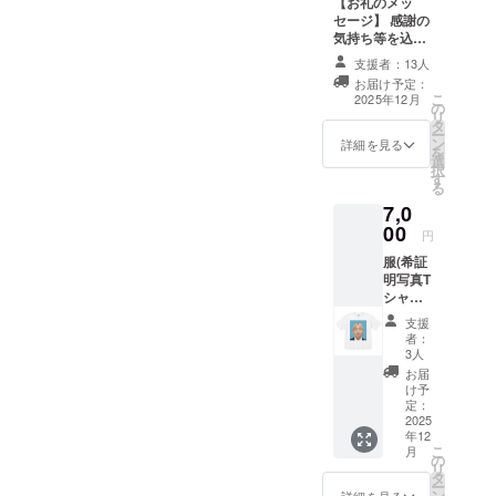
【お礼のメッ
す 不定期です
セージ】 感謝の
気持ち等を込め
て、直接伝える
支援者：13人
or手紙などで伝
お届け予定：
えたいと思いま
こ
2025年12月
の
す このリターン
リ
タ
は3000円のリ
ー
ン
ターンと同じ内
詳細を見る
を
選
容になります
択
す
【備考欄に記入
る
していただくも
7,0
の】 Xかdiscord
00
のIDをお願いし
円
ますm(_ _)m
服(希証
明写真T
シャ
ツ)M L
支援
Xのアカ
者：
ウント
3人
を記載
お届
してく
け予
ださい
定：
2025
年12
こ
月
の
リ
タ
ー
ン
詳細を見る