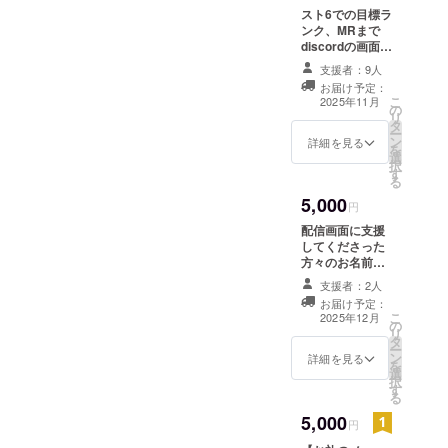
スト6での目標ラ
ンク、MRまで
discordの画面共
有で対戦などを
支援者：9人
見てアドバイス
お届け予定：
をさせていただ
こ
2025年11月
の
きます。 ・実施
リ
タ
概要：1週1回最
ー
ン
低でも実施 ・有
詳細を見る
を
選
効期限：2026年
択
す
12月末まで 概要
る
にXかdiscordの
5,000
IDの記入お願い
円
します。
配信画面に支援
してくださった
方々のお名前を
半年間載せさせ
支援者：2人
ていただきま
お届け予定：
す。 備考欄にお
こ
2025年12月
の
名前の方をお願
リ
タ
いします 【配信
ー
ン
プラットフォー
詳細を見る
を
選
ム】 ・Twitch
択
す
https://twitch.tv/
る
nozomiru74 主
5,000
に平日の19時位
円
から配信してま