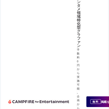
ン
タ
メ
領
域
特
化
型
ク
ラ
フ
ァ
ン
手
数
料
0
円
か
ら
実
施
可
能
。
企
画
掲載
無料
か
ら