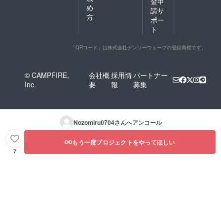
金申
め
請サ
方
ポー
ト
「QRコード」は株式会社デンソーウェーブの登録商標です。
© CAMPFIRE,
会社概
採用情
パートナー
Inc.
要
報
募集
Nozomiru0704
さんへアンコール
もう一度プロジェクトをやってほしい
7