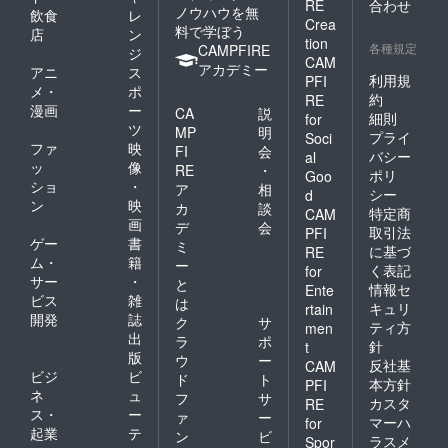
RE
合わせ
ノウハウを無
飲食
レ
Crea
料で学ぼう
店
ン
tion
各種規定
CAMPFIRE
ジ
CAM
アカデミー
アニ
ス
利用規
PFI
メ・
ポ
約
RE
漫画
ー
CA
説
細則
for
ツ
MP
明
プライ
Soci
ファ
映
FI
会
バシー
al
ッ
像
RE
・
ポリ
Goo
ショ
・
ア
相
シー
d
ン
映
カ
談
特定商
CAM
画
デ
会
取引法
PFI
ゲー
書
ミ
に基づ
RE
ム・
籍
ー
く表記
for
サー
・
と
情報セ
Ente
ビス
雑
は
キュリ
rtain
開発
誌
ク
サ
ティ方
men
出
ラ
ポ
針
t
版
ウ
ー
反社基
CAM
ビジ
ビ
ド
ト
本方針
PFI
ネ
ュ
フ
サ
カスタ
RE
ス・
ー
ァ
ー
マーハ
for
起業
テ
ン
ビ
ラスメ
Spor