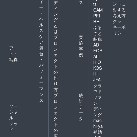
ィ
デ
ス
ントに
ts
ー
ィ
対する
CAM
・
ン
考え方
PFI
ヘ
グ
クッ
RE
ル
と
キーポ
ふる
ス
は
リシー
さと
ケ
プ
実
納税
ア
ロ
施
AD
アー
舞
ジ
事
FOR
ト・
台
ェ
例
ALL
写真
・
ク
HIO
パ
ト
KOS
フ
の
HI
ォ
作
JFA
ー
り
クラ
マ
方
ウド
ン
プ
統
ファ
ス
ロ
計
ン
ソー
ジ
デ
ディ
シャ
ェ
ー
ング
ル
ク
タ
mac
グッ
ト
hi-ya
ド
の
補助
広