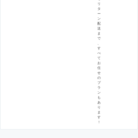
リ
タ
ー
ン
配
送
ま
で
、
す
べ
て
お
任
せ
の
プ
ラ
ン
も
あ
り
ま
す
！