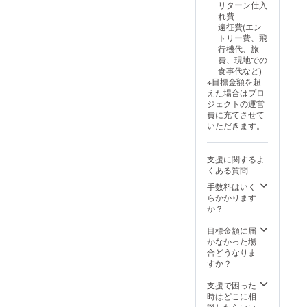
リターン仕入
れ費
遠征費(エン
トリー費、飛
行機代、旅
費、現地での
食事代など)
※目標金額を超
えた場合はプロ
ジェクトの運営
費に充てさせて
いただきます。
支援に関するよ
くある質問
手数料はいく
らかかります
か？
目標金額に届
かなかった場
合どうなりま
すか？
支援で困った
時はどこに相
談したらいい