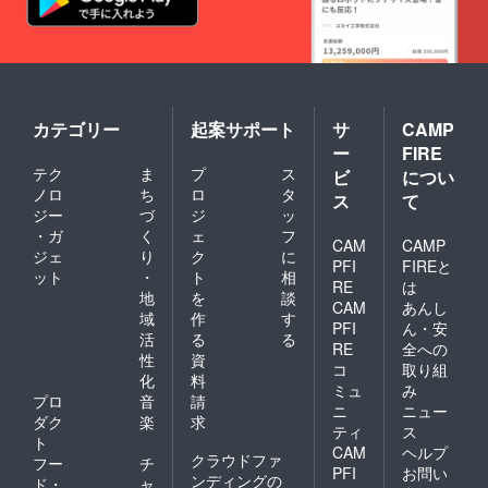
カテゴリー
起案サポート
サ
CAMP
ー
FIRE
テク
ま
プ
ス
ビ
につい
ノロ
ち
ロ
タ
ス
て
ジー
づ
ジ
ッ
・ガ
く
ェ
フ
CAM
CAMP
ジェ
り
ク
に
PFI
FIREと
ット
・
ト
相
RE
は
地
を
談
CAM
あんし
域
作
す
PFI
ん・安
活
る
る
RE
全への
性
資
コ
取り組
化
料
ミュ
み
プロ
音
請
ニ
ニュー
ダク
楽
求
ティ
ス
ト
CAM
ヘルプ
クラウドファ
フー
チ
PFI
お問い
ンディングの
ド・
ャ