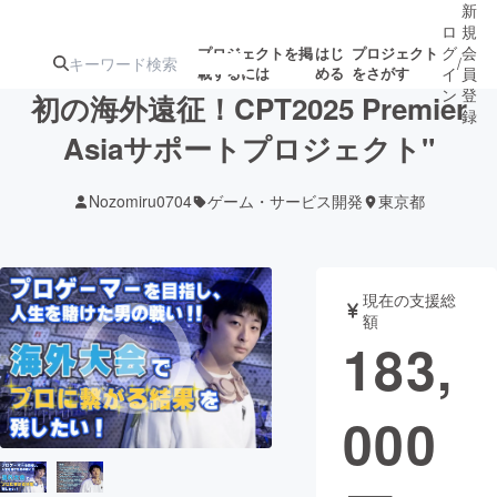
新
ロ
規
グ
会
プロジェクトを掲
はじ
プロジェクト
/
載するには
める
をさがす
イ
員
ン
登
初の海外遠征！CPT2025 Premier
録
Asiaサポートプロジェクト"
人気のプロ
注目のリ
注目の新着プロ
募集終了が近いプ
もうすぐ公開
Nozomiru0704
ゲーム・サービス開発
東京都
ジェクト
ターン
ジェクト
ロジェクト
されます
アート・写真
音楽
現在の支援総
額
183,
テクノロジー・ガジェット
ゲーム・サ
000
映像・映画
書籍・雑誌
ビジネス・起業
チャレンジ