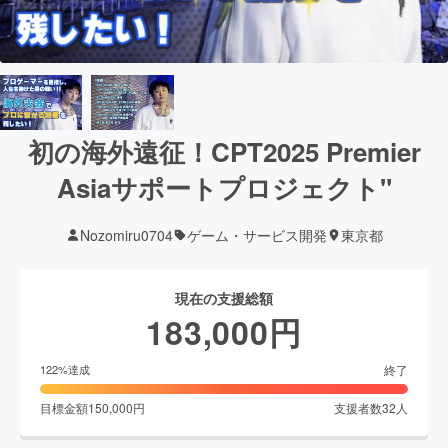
初の海外遠征！CPT2025 Premier
Asiaサポートプロジェクト"
Nozomiru0704
ゲーム・サービス開発
東京都
現在の支援総額
183,000
円
終了
122
%達成
目標金額
150,000
円
支援者数
32
人