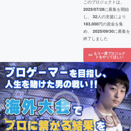
このプロジェクトは、
2025/07/28
に募集を開始
し、
32
人の支援により
183,000
円の資金を集
め、
2025/09/30
に募集を
終了しました
もう一度プロジェク
トをやってほしい