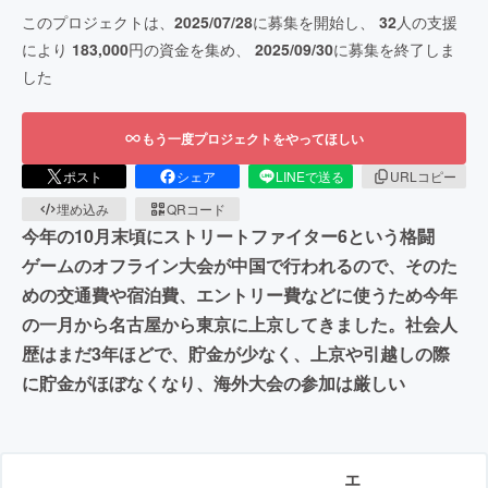
このプロジェクトは、
2025/07/28
に募集を開始し、
32
人の支援
により
183,000
円の資金を集め、
2025/09/30
に募集を終了しま
した
もう一度プロジェクトをやってほしい
ポスト
シェア
LINEで送る
URLコピー
埋め込み
QRコード
今年の10月末頃にストリートファイター6という格闘
ゲームのオフライン大会が中国で行われるので、そのた
めの交通費や宿泊費、エントリー費などに使うため今年
の一月から名古屋から東京に上京してきました。社会人
歴はまだ3年ほどで、貯金が少なく、上京や引越しの際
に貯金がほぼなくなり、海外大会の参加は厳しい
エ