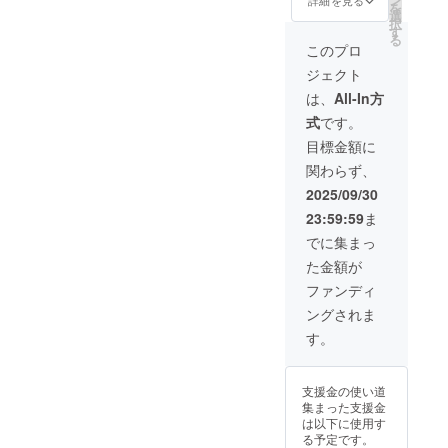
を
選
択
す
る
このプロ
ジェクト
は、
All-In方
式
です。
目標金額に
関わらず、
2025/09/30
23:59:59
ま
でに集まっ
た金額が
ファンディ
ングされま
す。
支援金の使い道
集まった支援金
は以下に使用す
る予定です。