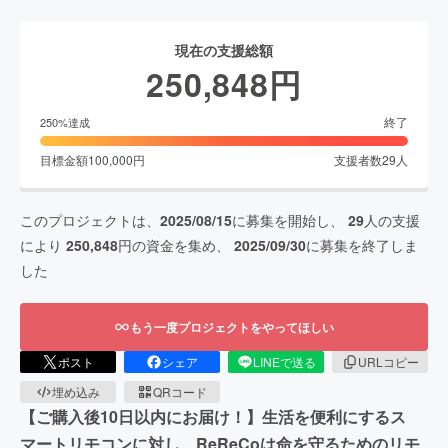
現在の支援総額
250,848
円
終了
250
%達成
目標金額
100,000
円
支援者数
29
人
このプロジェクトは、
2025/08/15
に募集を開始し、
29
人の支援
により
250,848
円の資金を集め、
2025/09/30
に募集を終了しま
した
もう一度プロジェクトをやってほしい
ポスト
シェア
LINEで送る
URLコピー
埋め込み
QRコード
【ご購入後10日以内にお届け！】生活を便利にするス
マートリモコンに対し、ReReCoは命を守るためのリモ