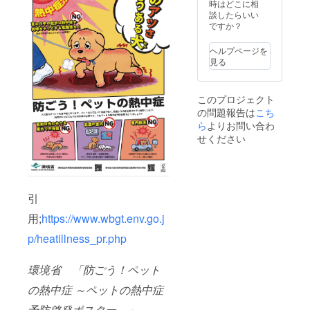
時はどこに相
談したらいい
ですか？
ヘルプページを
見る
このプロジェクト
の問題報告は
こち
ら
よりお問い合わ
せください
引
用;
https://www.wbgt.env.go.j
p/heatillness_pr.php
環境省
「防ごう！ペット
の熱中症 ～ペットの熱中症
予防啓発ポスター～」