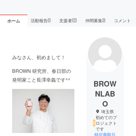
活動報告
支援者
仲間募集
コメント
ホーム
3
29
1
みなさん、初めまして！
BROWN 研究所、春日部の
発明家こと長澤幸義です^^
BROW
NLAB
O
埼玉県
初めてのプ
ロジェクト
です
特定商取引