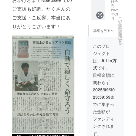
円
け予
→14,18
定：
ご支援も好調。たくさんの
4円
2025
年09
(28％O
ご支援・ご反響、本当にあ
こ
月
FF)
の
リ
タ
りがとうございます！
ー
ン
詳細を見る
を
選
択
す
る
このプロ
ジェクト
は、
All-In方
式
です。
目標金額に
関わらず、
2025/09/30
23:59:59
ま
でに集まっ
た金額が
ファンディ
ングされま
す。