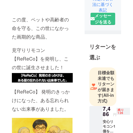
法に基づく
表記
メッセー
この度、ペットや高齢者の
ジを送る
命を守る、この世になかっ
た画期的な商品、
リターンを
見守りリモコン
選ぶ
【ReReCo】を発明し、こ
の世に誕生させました！
目標金額
未達でも
リターン
が届きま
【ReReCo】 発明のきっか
す
(All-in
けになった、ある忘れられ
方式)
7,4
ない出来事がありました。
残り
86
126
円
安心リ
モコン1
個をお