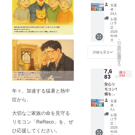
届けい
支援
たしま
者：
す。
24人
9,850円
お届
→7,486
け予
円
定：
(24％O
2025
年09
FF)
こ
月
の
リ
タ
ー
ン
詳細を見る
を
選
択
す
る
7,6
残り
83
200
円
安心リ
モコン1
年々、加速する猛暑と熱中
個をお
症から、
届けい
支援
たしま
者：
す。
0人
大切なご家族の命を見守る
9,850円
お届
→7,683
け予
リモコン「ReReco」を、ぜ
円
定：
(22％O
2025
ひ応援してください。
年09
FF)