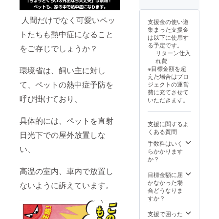
人間だけでなく可愛いペッ
支援金の使い道
集まった支援金
トたちも熱中症になること
は以下に使用す
る予定です。
をご存じでしょうか？
リターン仕入
れ費
※目標金額を超
環境省は、飼い主に対し
えた場合はプロ
て、ペットの熱中症予防を
ジェクトの運営
費に充てさせて
呼び掛けており、
いただきます。
具体的には、ペットを直射
支援に関するよ
くある質問
日光下での屋外放置しな
手数料はいく
い、
らかかります
か？
高温の室内、車内で放置し
目標金額に届
かなかった場
ないように訴えています。
合どうなりま
すか？
支援で困った