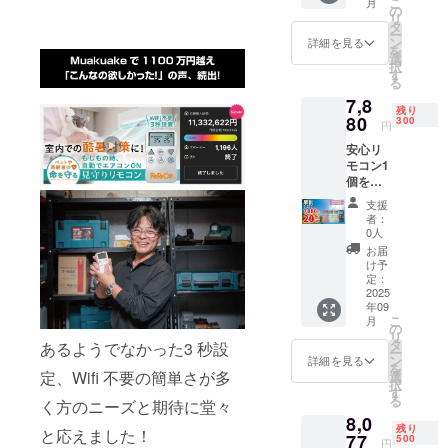
こ
月
の
リ
タ
ー
ン
詳細を見る
を
選
択
す
る
7,8
残り
80
300
円
安心リ
モコン1
個をお
届けい
支援
たしま
者：
す。
0人
9,850円
お届
→7,880
け予
円
定：
(20％O
2025
年09
FF)
こ
月
の
リ
タ
あるようでなかった3 秒設
ー
ン
詳細を見る
を
定、Wifi 不要の簡単さが多
選
択
す
る
く方のニーズと期待に堂々
8,0
残り
と応えました！
77
500
円