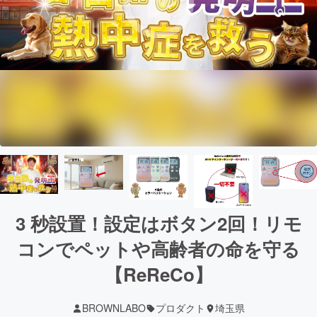
3 秒設置！設定はボタン2回！リモ
コンでペットや高齢者の命を守る
【ReReCo】
BROWNLABO
プロダクト
埼玉県