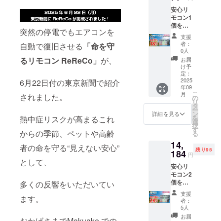
安心リ
モコン1
個をお
突然の停電でもエアコンを
届けい
支援
たしま
者：
自動で復旧させる
「命を守
す。
0人
9,850円
るリモコン ReReCo」
が、
お届
→8,077
け予
円
定：
(18％O
2025
6月22日付の東京新聞で紹介
年09
FF)
こ
月
されました。
の
リ
タ
ー
ン
詳細を見る
を
熱中症リスクが高まるこれ
選
択
す
からの季節、ペットや高齢
る
14,
者の命を守る“見えない安心”
残り95
184
円
として、
安心リ
モコン2
個をお
多くの反響をいただいてい
届けい
支援
ます。
たしま
者：
す。
5人
19,700
お届
おかげさまでMakuake での