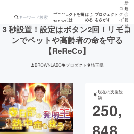
新
ロ
規
グ
会
プロジェクトを掲
はじ
プロジェクト
/
載するには
める
をさがす
イ
員
ン
登
3 秒設置！設定はボタン2回！リモコ
録
ンでペットや高齢者の命を守る
【ReReCo】
人気のプロ
注目のリ
注目の新着プロ
募集終了が近いプ
もうすぐ公開
ジェクト
ターン
ジェクト
ロジェクト
されます
BROWNLABO
プロダクト
埼玉県
アート・写真
音楽
現在の支援総
テクノロジー・ガジェット
ゲーム・サ
額
250,
映像・映画
書籍・雑誌
848
ビジネス・起業
チャレンジ