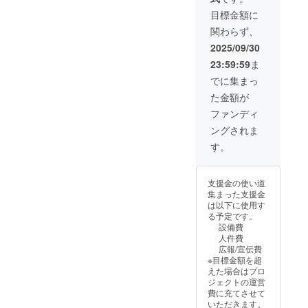
０セン
目標金額に
チ×横８
関わらず、
０セン
チ
2025/09/30
23:59:59
ま
でに集まっ
た金額が
ファンディ
ングされま
す。
支援金の使い道
集まった支援金
は以下に使用す
る予定です。
設備費
人件費
広報/宣伝費
※目標金額を超
えた場合はプロ
ジェクトの運営
費に充てさせて
いただきます。