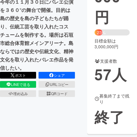
今年の１１月３０日にバレエ公演
円
を３６０°の舞台で開催。目的は
まちづくり・地域活性化
島の歴史を島の子どもたちが踊
り、伝統工芸を取り入れたコス
CAMPFIRE for Social Good
CAMPFIRE Creation
23%
チュームを制作する。場所は石垣
CAMPFIREふるさと納税
machi-ya
コミュニティ
目標金額は
市総合体育館メインアリーナ。島
3,000,000円
ならではの歴史や伝統文化、精神
文化を取り入れたバレエ作品を発
支援者数
57
人
信したい。
ポスト
シェア
LINEで送る
URLコピー
埋め込み
QRコード
募集終了まで残
り
終了