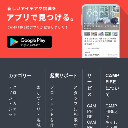
カテゴリー
起案サポート
サ
CAMP
ー
FIRE
テク
ま
プ
ス
ビ
につい
ノロ
ち
ロ
タ
ス
て
ジー
づ
ジ
ッ
・ガ
く
ェ
フ
CAM
CAMP
ジェ
り
ク
に
PFI
FIREと
ット
・
ト
相
RE
は
地
を
談
CAM
あんし
域
作
す
PFI
ん・安