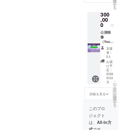
選
択
にて
す
る
URL添
300
付。
フェイ
,00
スタオ
0
円
ルサイ
ズ 縦４
公演映
０セン
像
チ×横８
（Youtu
０セン
be)公演
支援
チ
記念オ
者：
リジナ
0人
ルタオ
お届
ル２枚
け予
(フェイ
定：
スタオ
2026
年03
ル) 公演
こ
月
映像:約
の
リ
90分収
タ
ー
録 ※
ン
詳細を見る
を
メール
選
択
にて
す
る
URL添
このプロ
付。
ジェクト
フェイ
スタオ
は、
All-In方
ル サイ
式
です。
ズ縦４