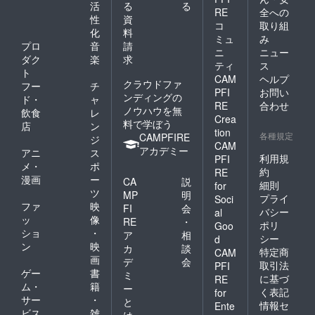
活
る
る
RE
全への
性
資
コ
取り組
化
料
ミュ
み
プロ
音
請
ニ
ニュー
ダク
楽
求
ティ
ス
ト
CAM
ヘルプ
クラウドファ
フー
チ
PFI
お問い
ンディングの
ド・
ャ
RE
合わせ
ノウハウを無
飲食
レ
Crea
料で学ぼう
店
ン
tion
各種規定
CAMPFIRE
ジ
CAM
アカデミー
アニ
ス
利用規
PFI
メ・
ポ
約
RE
漫画
ー
CA
説
細則
for
ツ
MP
明
プライ
Soci
ファ
映
FI
会
バシー
al
ッ
像
RE
・
ポリ
Goo
ショ
・
ア
相
シー
d
ン
映
カ
談
特定商
CAM
画
デ
会
取引法
PFI
ゲー
書
ミ
に基づ
RE
ム・
籍
ー
く表記
for
サー
・
と
情報セ
Ente
ビス
雑