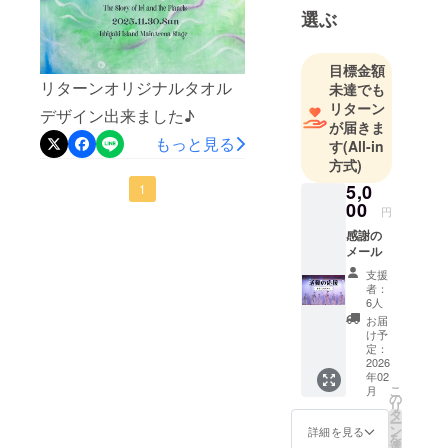
選ぶ
目標金額
リターンオリジナルタオル
未達でも
リターン
デザイン出来ました♪
が届きま
もっと見る
す
(All-in
方式)
5,0
1
00
円
感謝の
メール
支援
者：
6人
お届
け予
定：
2026
年02
こ
月
の
リ
タ
ー
ン
詳細を見る
を
選