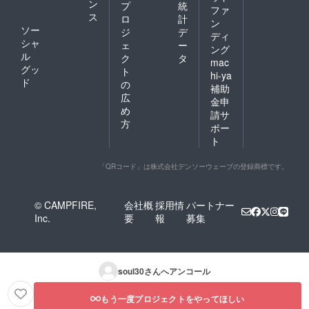
ン
プ
統
ファ
ス
ロ
計
ン
ソー
ジ
デ
ディ
シャ
ェ
ー
ング
ル
ク
タ
mac
グッ
ト
hi-ya
ド
の
補助
広
金申
め
請サ
方
ポー
ト
「QRコード」は株式会社デンソーウェーブの登録商標です。
© CAMPFIRE,
会社概
採用情
パートナー
Inc.
要
報
募集
soul30
さんへアンコール
もう一度プロジェクトをやってほしい