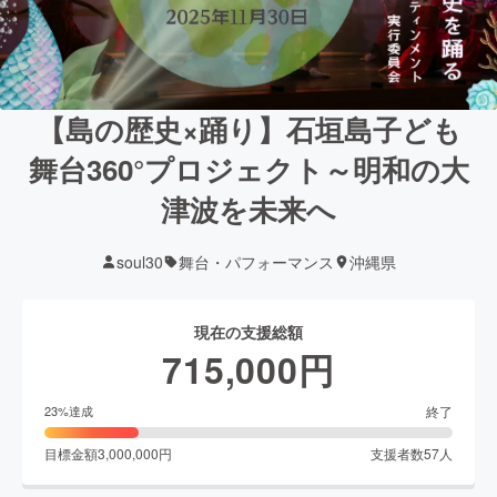
【島の歴史×踊り】石垣島子ども
舞台360°プロジェクト～明和の大
津波を未来へ
soul30
舞台・パフォーマンス
沖縄県
現在の支援総額
715,000
円
終了
23
%達成
目標金額
3,000,000
円
支援者数
57
人