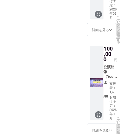
け予
にて
定：
URL添
2026
年03
付。
こ
月
の
リ
タ
ー
ン
詳細を見る
を
選
択
す
る
100
,00
0
円
公演映
像
（Youtu
be)と公
支援
演記念
者：
オリジ
1人
ナルタ
お届
オル１
け予
枚(フェ
定：
イスタ
2026
年03
オル) 公
こ
月
演映像:
の
リ
約90分
タ
ー
収録 ※
ン
詳細を見る
を
メール