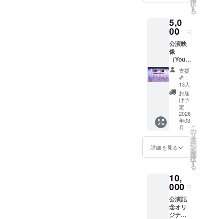
択
す
る
5,0
00
円
公演映
像
（Youtu
be）
支援
（約90
者：
分収
13人
録） ※
お届
メール
け予
にて
定：
URL添
2026
年03
付。 ※
こ
月
このリ
の
リ
ターン
タ
ー
の公演
ン
詳細を見る
を
映像は
選
択
300,000
す
る
円のリ
10,
ターン
と同じ
000
円
内容に
公演記
なりま
念オリ
す。
ジナル