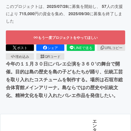
このプロジェクトは、
2025/07/28
に募集を開始し、
57
人の支援
により
715,000
円の資金を集め、
2025/09/30
に募集を終了しま
した
もう一度プロジェクトをやってほしい
ポスト
シェア
LINEで送る
URLコピー
埋め込み
QRコード
今年の１１月３０日にバレエ公演を３６０°の舞台で開
催。目的は島の歴史を島の子どもたちが踊り、伝統工芸
を取り入れたコスチュームを制作する。場所は石垣市総
合体育館メインアリーナ。島ならではの歴史や伝統文
化、精神文化を取り入れたバレエ作品を発信したい。
エ
ン
タ