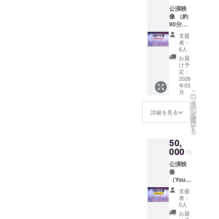
公演映
像 （約
90分収
録） ※
支援
メール
者：
にて
6人
URL添
お届
付。 ※
け予
このリ
定：
ターン
2026
年03
の公演
こ
月
映像は
の
リ
300,000
タ
ー
円のリ
ン
詳細を見る
を
ターン
選
択
と同じ
す
る
内容に
50,
なりま
す。
000
円
公演映
像
（Youtu
be）
支援
（約90
者：
分収
0人
録） ※
お届
メール