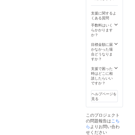
支援に関するよ
くある質問
手数料はいく
らかかります
か？
目標金額に届
かなかった場
合どうなりま
すか？
支援で困った
時はどこに相
談したらいい
ですか？
ヘルプページを
見る
このプロジェクト
の問題報告は
こち
ら
よりお問い合わ
せください