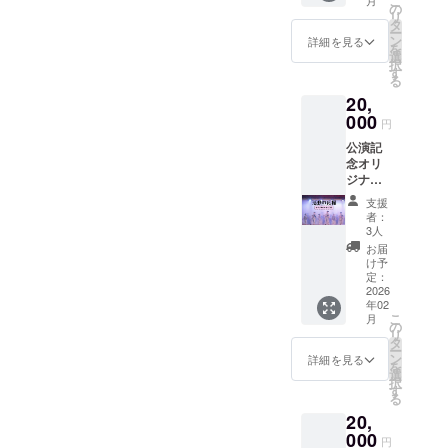
こ
月
映像は
の
リ
300,000
タ
ー
円のリ
ン
詳細を見る
を
ターン
選
択
と同じ
す
る
内容に
20,
なりま
す。
000
円
公演記
念オリ
ジナル
タオル
支援
２枚
者：
(フェイ
3人
スタオ
お届
ル) サイ
け予
ズ縦４
定：
０セン
2026
年02
チ×横８
こ
月
０セン
の
リ
チ
タ
ー
ン
詳細を見る
を
選
択
す
る
20,
000
円