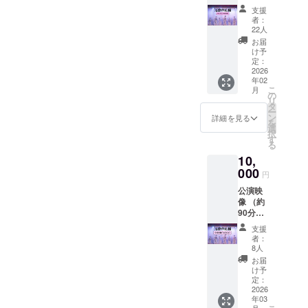
タオル
支援
１枚
者：
(フェイ
22人
スタオ
お届
ル) サイ
け予
ズ縦４
定：
０セン
2026
年02
チ×横８
こ
月
０セン
の
リ
チ
タ
ー
ン
詳細を見る
を
選
択
す
る
10,
000
円
公演映
像 （約
90分収
録） ※
支援
メール
者：
にて
8人
URL添
お届
付。 ※
け予
このリ
定：
ターン
2026
年03
の公演