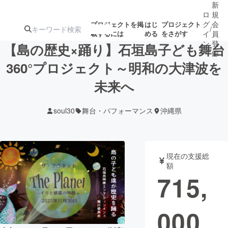
新
ロ
規
グ
会
プロジェクトを掲
はじ
プロジェクト
/
載するには
める
をさがす
イ
員
ン
登
【島の歴史×踊り】石垣島子ども舞台
録
360°プロジェクト～明和の大津波を
未来へ
人気のプロ
注目のリ
注目の新着プロ
募集終了が近いプ
もうすぐ公開
ジェクト
ターン
ジェクト
ロジェクト
されます
soul30
舞台・パフォーマンス
沖縄県
アート・写真
音楽
現在の支援総
テクノロジー・ガジェット
ゲーム・サ
額
715,
映像・映画
書籍・雑誌
000
ビジネス・起業
チャレンジ