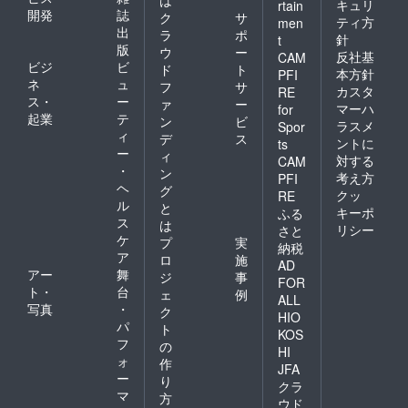
は
キュリ
rtain
開発
誌
ク
サ
ティ方
men
出
ラ
ポ
針
t
版
ウ
ー
反社基
CAM
ビジ
ビ
ド
ト
本方針
PFI
ネ
ュ
フ
サ
カスタ
RE
ス・
ー
ァ
ー
マーハ
for
起業
テ
ン
ビ
ラスメ
Spor
ィ
デ
ス
ントに
ts
ー
ィ
対する
CAM
・
ン
考え方
PFI
ヘ
グ
クッ
RE
ル
と
キーポ
ふる
ス
は
リシー
さと
ケ
プ
実
納税
ア
ロ
施
AD
アー
舞
ジ
事
FOR
ト・
台
ェ
例
ALL
写真
・
ク
HIO
パ
ト
KOS
フ
の
HI
ォ
作
JFA
ー
り
クラ
マ
方
ウド