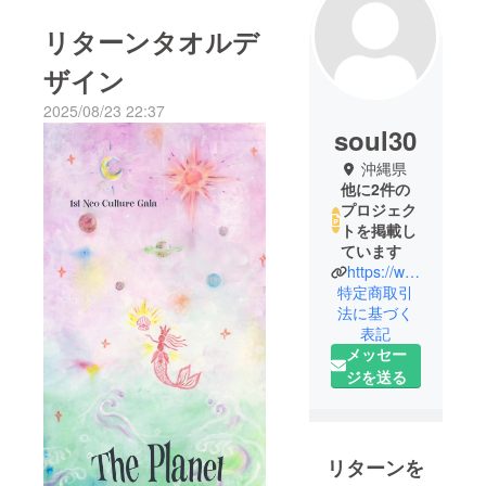
リターンタオルデ
ザイン
2025/08/23 22:37
soul30
沖縄県
他に2件の
プロジェク
トを掲載し
ています
https://www.instagram.com/86ishigaki?igsh=MWtzZjkyNno5anVvMg%3D%3D&utm_source=qr
特定商取引
法に基づく
表記
メッセー
ジを送る
リターンを