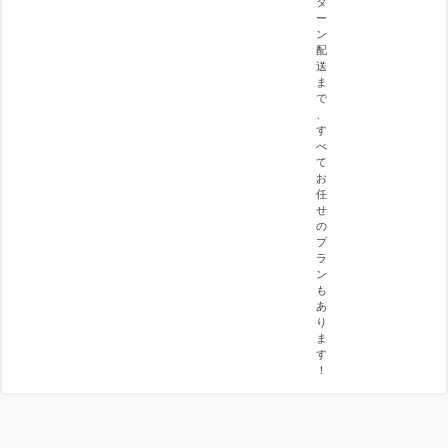
タ
ー
ン
配
送
ま
で
、
す
べ
て
お
任
せ
の
プ
ラ
ン
も
あ
り
ま
す
！