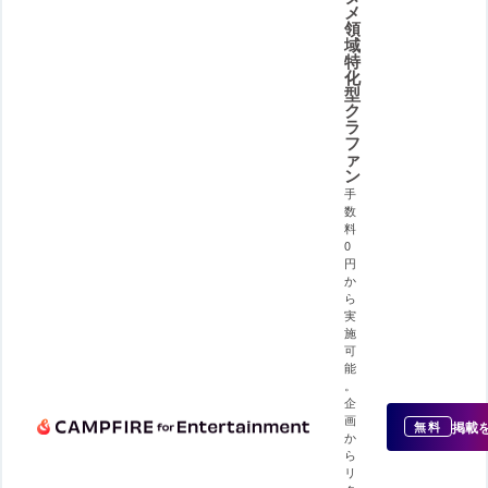
メ
領
域
特
化
型
ク
ラ
フ
ァ
ン
手
数
料
0
円
か
ら
実
施
可
能
。
企
画
掲載
無料
か
ら
リ