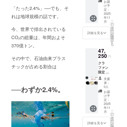
お届
全種類
け予
「たった2.4%」──でも、そ
セット
定：
平皿 サ
2025
れは地球規模の話です。
年11
イズ：
こ
月
φ275×
の
リ
H11mm
タ
今、世界で排出されている
ー
重さ：
ン
詳細を見る
を
320g 素
CO₂の総量は、年間およそ
選
択
材：
す
る
370億トン。
PLA＋
47,
漆塗り
塗装
250
円
その中で、石油由来プラス
（金が
クラ
混ざっ
チックが占める割合は
ファン
てるデ
限定 セ
ザイン
ンテネ
は剥が
支援
ディー
れ防止
者：
ププ
のため
0人
──
わずか2.4%。
レート
表面に
お届
（漆深
ウレタ
け予
皿）全
ンコー
定：
種類
2025
ティン
年11
セット
グ）
こ
月
深皿ス
の
リ
クープ
タ
ー
サイ
ン
詳細を見る
を
ズ：