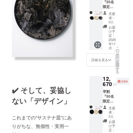
『20名
ザイン
限定』
は剥が
センテ
れ防止
支援
ネ
のため
者：
ディー
表面に
0人
ププ
ウレタ
お届
レート
ンコー
け予
（漆深
ティン
定：
皿） 深
2025
グ）
年11
皿ス
こ
月
クープ
の
リ
サイ
タ
ー
ズ：
ン
詳細を見る
を
φ257×
選
択
H50mm
す
る
重さ：
12,
350g 生
残り50
産地：
670
円
日本 素
✔️ そして、妥協し
早割
材：
『50名
PLA＋
ない「デザイン」
限定』
漆塗り
センテ
塗装
支援
ネプ
（金が
者：
レート
混ざっ
0人
これまでの“サステナ皿”にあ
（漆平
てるデ
お届
皿） 平
りがちな、無個性・実用一
ザイン
け予
皿 サイ
は剥が
定：