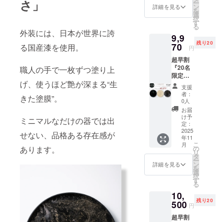
さ」
ー
ン
詳細を見る
を
選
択
す
る
外装には、日本が世界に誇
9,9
残り20
70
る国産漆を使用。
円
超早割
『20名
職人の手で一枚ずつ塗り上
限定』
げ、使うほど艶が深まる“生
センテ
支援
ネプ
者：
きた塗膜”。
レート
0人
（漆平
お届
皿） 平
け予
ミニマルなだけの器では出
皿 サイ
定：
ズ：
2025
せない、品格ある存在感が
年11
φ275×
こ
月
H11mm
の
あります。
リ
重さ：
タ
ー
320g 素
ン
詳細を見る
を
材：
選
択
PLA＋
す
る
漆塗り
10,
塗装
残り20
（金が
500
円
混ざっ
超早割
てるデ