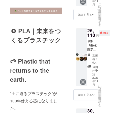
年11
レート
は剥が
こ
月
深皿ス
れ防止
の
リ
クープ
のため
タ
ー
サイ
表面に
ン
詳細を見る
を
ズ：
ウレタ
選
択
φ257×
ンコー
す
る
H50mm
ティン
♻️ PLA｜未来をつ
25,
重さ：
グ）
残り50
350g 生
110
円
産地：
くるプラスチック
早割
日本 平
『50名
皿 サイ
限定』
ズ：
選べる
φ275×
支援
センテ
H11mm
者：
🌱 Plastic that
ネプ
重さ：
0人
レート
320g 素
お届
returns to the
＆
材：
け予
ディー
PLA＋
定：
earth.
ププ
2025
漆塗り
年11
レート
塗装
こ
月
深皿ス
（金が
の
リ
クープ
混ざっ
タ
ー
“土に還るプラスチック”が、
サイ
てるデ
ン
詳細を見る
を
ズ：
ザイン
選
100年使える器になりまし
択
φ257×
は剥が
す
る
H50mm
れ防止
た。
30,
重さ：
のため