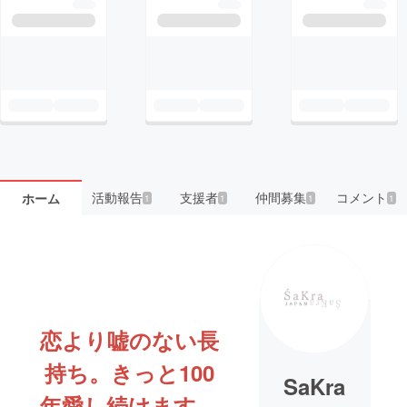
活動報告
支援者
仲間募集
コメント
ホーム
1
1
1
1
恋より嘘のない長
持ち。きっと100
SaKra
年愛し続けます。