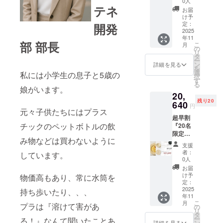
0人
テネ
レート
ウレタ
お届
深皿ス
ンコー
け予
クープ
ティン
定：
開発
サイ
2025
グ）
年11
ズ：
部 部長
こ
月
φ257×
の
リ
H50mm
タ
ー
重さ：
ン
詳細を見る
を
350g 生
選
私には小学生の息子と5歳の
択
産地：
す
る
日本 素
娘がいます。
20,
材：
残り20
PLA＋
640
円
元々子供たちにはプラス
漆塗り
超早割
塗装
チックのペットボトルの飲
『20名
（金が
限定』
混ざっ
み物などは買わないように
女性１
てるデ
支援
番人気
ザイン
者：
しています。
Feather
は剥が
0人
プレー
れ防止
お届
ト 深皿
のため
け予
物価高もあり、常に水筒を
スクー
表面に
定：
プサイ
2025
ウレタ
持ち歩いたり、、、
年11
ズ：
ンコー
こ
月
プラは『溶けて害があ
φ257×
ティン
の
リ
H50mm
グ）
タ
ー
る！』なんて聞いたことあ
重さ：
ン
詳細を見る