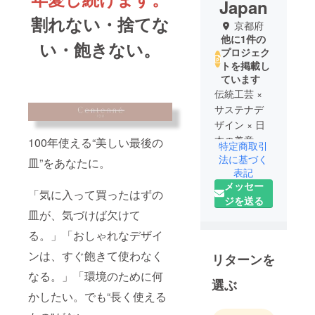
Japan
割れない・捨てな
京都府
他に1件の
い・飽きない。
プロジェク
トを掲載し
ています
伝統工芸 ×
サステナデ
ザイン × 日
本の美意識
100年使える“美しい最後の
特定商取引
を掛け合わ
法に基づく
皿”をあなたに。
せた、
表記
メッセー
クラフトブ
「気に入って買ったはずの
ジを送る
ランド・プ
皿が、気づけば欠けて
ロジェクト
を展開。
る。」「おしゃれなデザイ
高級旅館や
ンは、すぐ飽きて使わなく
リターンを
ミシュラン
なる。」「環境のために何
店、国内外
選ぶ
ホテル、デ
かしたい。でも“長く使える
ザイナーと