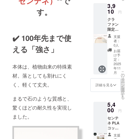
センテネ）
**で
3,9
す。
10
円
クラ
ファン
限定価
格 選べ
✔️ 100年先まで使
支援
るセン
者：
テネ
0人
える「強さ」
PLAプ
お届
レート
け予
深皿ス
定：
クープ
2025
本体は、植物由来の特殊素
年11
サイ
こ
月
ズ：
の
材。落としても割れにく
リ
φ257×
タ
ー
H50mm
く、軽くて丈夫。
ン
詳細を見る
を
重さ：
選
択
350g 平
す
る
まるで石のような質感と、
皿 サイ
5,4
ズ：
驚くほどの耐久性を実現し
φ275×
00
円
H11mm
ました。
センテ
重さ：
ネ PLA
320g
コップ3
個セッ
支援
ト 直径