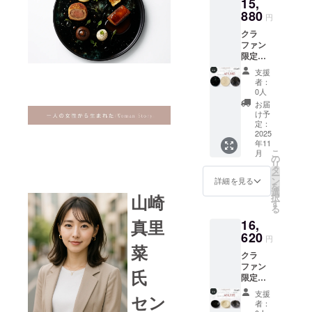
15,
日本 素
材：
880
円
PLA＋
クラ
漆塗り
ファン
塗装
限定価
（金が
格 セン
混ざっ
支援
テネプ
てるデ
者：
レート
ザイン
0人
（漆平
は剥が
お届
皿） 平
れ防止
け予
皿 サイ
のため
定：
ズ：
2025
表面に
年11
φ275×
ウレタ
こ
月
H11mm
ンコー
の
リ
重さ：
ティン
タ
ー
320g 素
グ）
ン
詳細を見る
を
材：
選
山崎
択
PLA＋
す
る
漆塗り
真里
16,
塗装
（金が
620
円
混ざっ
菜
クラ
てるデ
ファン
ザイン
氏
限定価
は剥が
格
れ防止
支援
セン
ディー
のため
者：
ププ
表面に