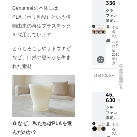
350g 生
336
表面に
円
産地：
ウレタ
Centennéの本体には、
クラ
日本 平
ンコー
ファン
皿 サイ
PLA（ポリ乳酸）という植
ティン
限定 セ
ズ：
グ）
物由来の再生プラスチック
ンテネ
φ275×
支援
PLA漆
H11mm
者：
を採用しています。
コップ
重さ：
0人
全種類
320g 素
お届
セット
材：
け予
とうもろこしやサトウキビ
直径×高
PLA＋
定：
さ
2025
漆塗り
など、自然の恵みから生ま
年11
(mm):7
塗装
こ
月
3×90
（金が
の
れた素材
リ
混ざっ
タ
ー
てるデ
ン
詳細を見る
を
ザイン
選
択
は剥が
す
る
れ防止
45,
のため
630
表面に
円
ウレタ
クラ
ンコー
ファン
ティン
限定 セ
グ）
♻️ なぜ、私たちはPLAを選
ンテネ
支援
プレー
者：
んだのか？
ト（漆
0人
平皿）