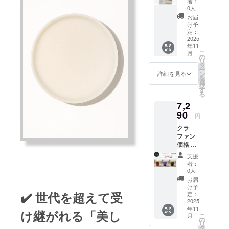
者：
×高さ
0人
(mm):7
お届
3×90
け予
定：
2025
年11
こ
月
の
リ
タ
ー
ン
詳細を見る
を
選
択
す
る
7,2
90
円
クラ
ファン
価格 セ
ンテネ
支援
コップ
者：
（漆
0人
コッ
お届
プ） 直
け予
径×高さ
✔️ 世代を超えて受
定：
(mm):7
2025
年11
3×90
け継がれる「美し
こ
月
の
リ
タ