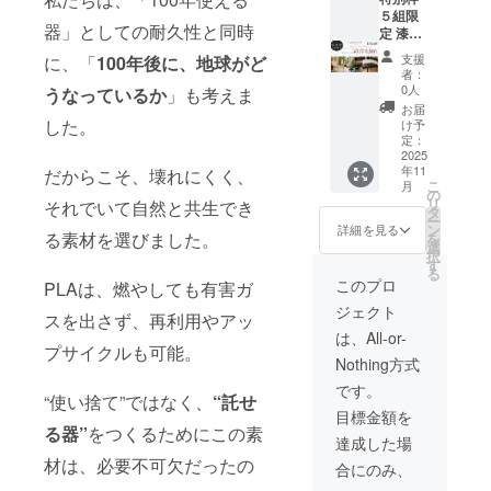
320g 素
５組限
器」としての耐久性と同時
材：
定 漆
PLA＋
オー
支援
に、「
100年後に、地球がど
漆塗り
ダーメ
者：
塗装
イド体
0人
うなっているか
」も考えま
（金が
験 約
お届
混ざっ
（縦
した。
け予
てるデ
800mm
定：
ザイン
×横
2025
年11
は剥が
1000m
だからこそ、壊れにくく、
こ
月
れ防止
m）の
の
リ
それでいて自然と共生でき
のため
家具を
タ
ー
表面に
お作り
ン
詳細を見る
る素材を選びました。
を
ウレタ
できま
選
択
ンコー
す。 ・
す
る
ティン
詳細は
このプロ
PLAは、燃やしても有害ガ
グ）
メール
ジェクト
コッ
でご連
スを出さず、再利用やアッ
プ：直
絡しま
は、All-or-
径×高さ
す。
プサイクルも可能。
Nothing方式
(mm):7
3×90
です。
“使い捨て”ではなく、
“託せ
目標金額を
る器”
をつくるためにこの素
達成した場
材は、必要不可欠だったの
合にのみ、