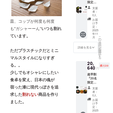
限定』
320g 素
Stream
材：
支援
シリー
PLA＋
者：
ズセッ
漆塗り
0人
ト 深皿
塗装
お届
皿、コップが何度も何度
スクー
（金が
け予
プサイ
混ざっ
定：
も''ガシャーーん''
いつも
割れ
ズ：
2025
てるデ
年11
φ257×
ザイン
ています。
こ
月
H50mm
は剥が
の
リ
重さ：
れ防止
タ
ー
350g 生
のため
ン
詳細を見る
を
ただプラスチックだとミニ
産地：
表面に
選
択
日本 平
ウレタ
す
マルスタイルになりすぎ
る
皿 サイ
ンコー
20,
ズ：
ティン
る。。
残り20
φ275×
640
グ）
円
H11mm
少しでもオシャレにしたい
超早割
重さ：
『20名
320g 素
食卓を変え、日本の魂が
限定』
材：
宿った漆に現代っぽさを追
選べる
PLA＋
支援
センテ
漆塗り
者：
求した
割れない
商品を作り
ネプ
塗装
0人
レート
（金が
お届
ました。
＆
混ざっ
け予
ディー
てるデ
定：
ププ
2025
ザイン