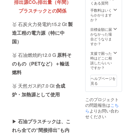
排出源CO₂排出量（年間）
くある質問
プラスチックとの関係
手数料はいく
らかかります
か？
🥇 石炭火力発電約15.2 Gt
製
目標金額に届
造工程の電力源（特に中
かなかった場
合どうなりま
国）
すか？
支援で困った
🥈 石油燃焼約12.0 G
原料そ
時はどこに相
談したらいい
のもの（PETなど）＋輸送
ですか？
燃料
ヘルプページを
見る
🥉 天然ガス約7.0 Gt
合成
炉・加熱源として使用
このプロジェクト
の問題報告は
こち
ら
よりお問い合わ
せください
▶
石油プラスチックは、こ
れら全ての“間接排出”も内