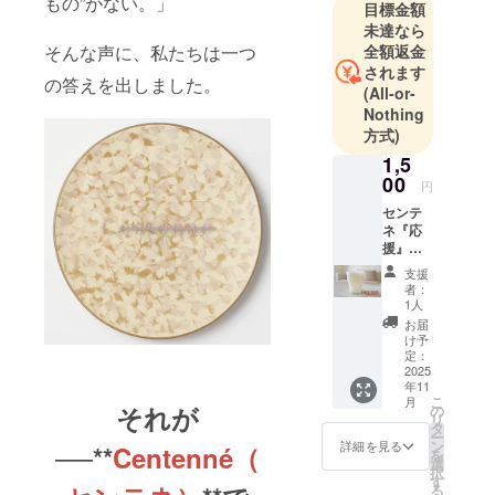
もの”がない。」
目標金額
の実績あり
未達なら
全額返金
そんな声に、私たちは一つ
されます
の答えを出しました。
(All-or-
Nothing
方式)
1,5
00
円
センテ
ネ『応
援』
PLA
支援
コップ
者：
直径×高
1人
さ
お届
(mm):7
け予
3×90
定：
2025
年11
こ
月
それが
の
リ
タ
ー
ン
詳細を見る
──**
Centenné（
を
選
択
す
る