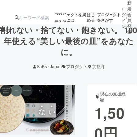
新
ロ
規
グ
会
プロジェクトを掲
はじ
プロジェクト
/
載するには
める
をさがす
イ
員
ン
登
割れない・捨てない・飽きない。 100
録
年使える“美しい最後の皿”をあなた
に。
人気のプロ
注目のリ
注目の新着プロ
募集終了が近いプ
もうすぐ公開
ジェクト
ターン
ジェクト
ロジェクト
されます
SaKra Japan
プロダクト
京都府
アート・写真
音楽
現在の支援総
テクノロジー・ガジェット
ゲーム・サ
額
1,50
映像・映画
書籍・雑誌
0
円
ビジネス・起業
チャレンジ