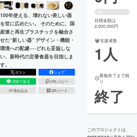
まちづくり・地域活性化
0%
100年使える、壊れない美しい器
目標金額は
を世に広めたい。 そのために、国
2,000,000円
CAMPFIRE for Social Good
CAMPFIRE Creation
産漆と再生プラスチックを融合さ
CAMPFIREふるさと納税
machi-ya
コミュニティ
せた“新しい器” デザイン・機能・
支援者数
1
人
環境への配慮──どれも妥協しな
い、新時代の定番食器を目指しま
す。
ポスト
シェア
募集終了まで残
り
LINEで送る
URLコピー
終了
埋め込み
QRコード
このプロジェクトは、