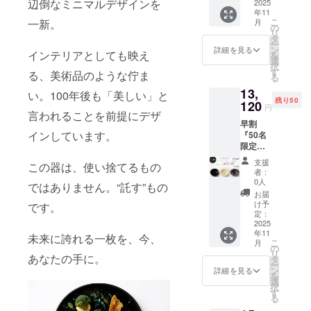
辺倒なミニマルデザインを
ズ：
2025
れ防止
年11
φ275×
のため
こ
一新。
月
H11mm
表面に
の
リ
重さ：
ウレタ
タ
ー
320g 素
ンコー
ン
詳細を見る
インテリアとしても映え
を
材：
ティン
選
択
PLA＋
グ）
す
る、美術品のような佇ま
る
漆塗り
13,
塗装
い。100年後も「美しい」と
残り50
（金が
120
円
言われることを前提にデザ
混ざっ
早割
てるデ
インしています。
『50名
ザイン
限定』
は剥が
センテ
れ防止
支援
この器は、使い捨てるもの
ネ
のため
者：
ディー
表面に
0人
ではありません。“託す”もの
ププ
ウレタ
お届
レート
ンコー
け予
です。
深皿ス
ティン
定：
クープ
2025
グ）
年11
サイ
未来に誇れる一枚を、今、
こ
月
ズ：
の
リ
あなたの手に。
φ257×
タ
ー
H50mm
ン
詳細を見る
を
重さ：
選
択
350g 生
す
る
産地：