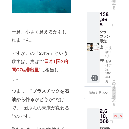
選
択
φ257×
す
る
H50mm
138
重さ：
350g 生
,86
産地：
6
円
日本 素
一見、小さく見えるかもし
材：
クラ
PLA＋
ファン
れません。
漆塗り
限定 全
塗装
種類コ
支援
（金が
レク
者：
ですがこの「2.4%」という
混ざっ
ター
0人
てるデ
セット
数字は、実は**“
日本1国の年
お届
ザイン
深皿ス
け予
は剥が
クープ
間CO₂排出量
”に相当しま
定：
れ防止
サイ
2025
年11
す。
のため
ズ：
こ
月
表面に
φ257×
の
リ
ウレタ
H50mm
タ
ー
つまり、
“プラスチックを石
ンコー
重さ：
ン
詳細を見る
を
ティン
350g 生
選
油から作るかどうか”
だけ
択
グ）
産地：
す
る
日本 平
で、1国ぶんの未来が変わる
2,6
皿 サイ
ズ：
10,
**のです。
残り5
φ275×
000
円
H11mm
私たちは、「100年使える
重さ：
特別枠