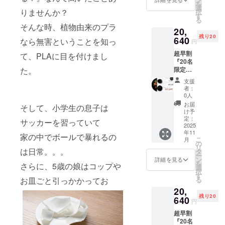
を
350g 生
選
りませんか？
択
産地：
す
る
日本 平
そんな時、植物由来のプラ
20,
皿 サイ
残り20
ズ：
640
なら無害ということを知っ
円
φ275×
超早割
H11mm
て、PLAに目を付けまし
『20名
重さ：
た。
限定』
320g 素
Dawn
材：
支援
Blueシ
PLA＋
者：
リーズ
漆塗り
0人
セット
塗装
お届
そして、小学生の息子は
深皿ス
（金が
け予
クープ
混ざっ
定：
サッカーを習っていて
サイ
2025
てるデ
年11
ズ：
ザイン
家の中でボールで暴れるの
こ
月
φ257×
は剥が
の
リ
H50mm
は日常。。。
れ防止
タ
ー
重さ：
のため
ン
詳細を見る
を
さらに、5歳の娘はコップや
350g 生
表面に
選
択
産地：
ウレタ
す
お皿ごと引っかかって
お
る
日本 平
ンコー
20,
皿 サイ
ティン
残り20
ズ：
640
グ）
円
φ275×
超早割
H11mm
『20名
重さ：