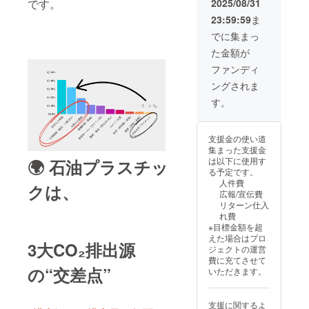
2025/08/31
です。
23:59:59
ま
でに集まっ
た金額が
ファンディ
ングされま
す。
支援金の使い道
集まった支援金
は以下に使用す
🌍 石油プラスチッ
る予定です。
人件費
クは、
広報/宣伝費
リターン仕入
れ費
※目標金額を超
えた場合はプロ
3大CO₂排出源
ジェクトの運営
費に充てさせて
の“交差点”
いただきます。
支援に関するよ