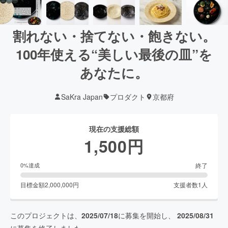
割れない・捨てない・飽きない。
100年使える“美しい最後の皿”を
あなたに。
SaKra Japan
プロダクト
京都府
現在の支援総額
1,500
円
終了
0
%達成
目標金額
2,000,000
円
支援者数
1
人
このプロジェクトは、
2025/07/18
に募集を開始し、
2025/08/31
に募集を終了しました