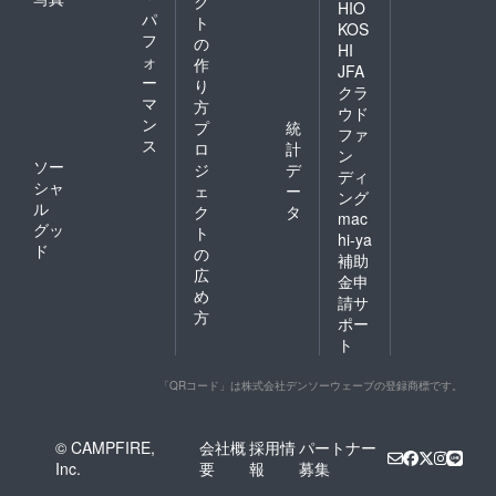
ク
HIO
パ
ト
KOS
フ
の
HI
ォ
作
JFA
ー
り
クラ
マ
方
ウド
ン
プ
統
ファ
ス
ロ
計
ン
ソー
ジ
デ
ディ
シャ
ェ
ー
ング
ル
ク
タ
mac
グッ
ト
hi-ya
ド
の
補助
広
金申
め
請サ
方
ポー
ト
「QRコード」は株式会社デンソーウェーブの登録商標です。
© CAMPFIRE,
会社概
採用情
パートナー
Inc.
要
報
募集