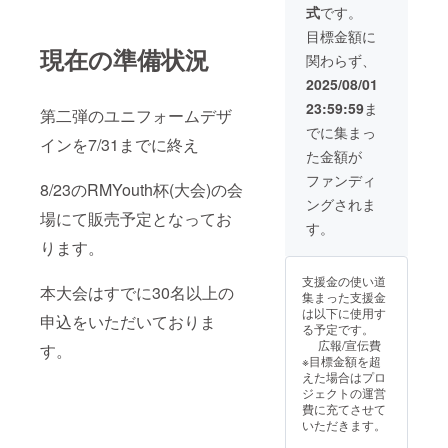
ナーなどの画像
す。 ・現金への
年8月23日〜
式
です。
の受け渡しにつ
交換はできませ
2026年8月22日
いては、プロ
目標金額に
ん。おつりはで
までの12か月間
ジェクト終了後
現在の準備状況
ません。 ・初回
・ユニフォーム
関わらず、
にお送りする
来店時にお渡し
をご持参いただ
メールをご確認
2025/08/01
いたします。ス
いた場合
ください。
タッフにクラウ
RMYouth杯500
23:59:59
ま
第二弾のユニフォームデザ
RMYouth杯一回
ドファンディン
円引き(事業が存
招待 チケット
でに集まっ
グで支援をした
続する限り)
インを7/31までに終え
5000円相当 第二
旨をお声掛けく
た金額が
弾ユニフォームT
ださい。※郵送希
シャツを提供 ・
ファンディ
望の場合はお声
8/23のRMYouth杯(大会)の会
RMYouth杯にて
がけください ・
ングされま
利用いただけま
有効期間：2025
場にて販売予定となってお
す。 ・現金への
す。
年8月23日〜
交換はできませ
2026年8月22日
ります。
ん。おつりはで
までの12か月間
ません。 ・初回
・ユニフォーム
支援金の使い道
本大会はすでに30名以上の
来店時にお渡し
をご持参いただ
集まった支援金
いたします。ス
いた場合
は以下に使用す
申込をいただいておりま
タッフにクラウ
RMYouth杯500
る予定です。
ドファンディン
円引き(事業が存
広報/宣伝費
す。
グで支援をした
続する限り)
※目標金額を超
旨をお声掛けく
えた場合はプロ
ださい。※郵送希
ジェクトの運営
望の場合はお声
費に充てさせて
がけください ・
いただきます。
有効期間：2025