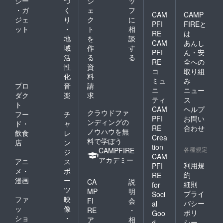
ジー
づ
ジ
ッ
・ガ
く
ェ
フ
CAM
CAMP
ジェ
り
ク
に
PFI
FIREと
ット
・
ト
相
RE
は
地
を
談
CAM
あんし
域
作
す
PFI
ん・安
活
る
る
RE
全への
性
資
コ
取り組
化
料
ミュ
み
プロ
音
請
ニ
ニュー
ダク
楽
求
ティ
ス
ト
CAM
ヘルプ
クラウドファ
フー
チ
PFI
お問い
ンディングの
ド・
ャ
RE
合わせ
ノウハウを無
飲食
レ
Crea
料で学ぼう
店
ン
tion
各種規定
CAMPFIRE
ジ
CAM
アカデミー
アニ
ス
利用規
PFI
メ・
ポ
約
RE
漫画
ー
CA
説
細則
for
ツ
MP
明
プライ
Soci
ファ
映
FI
会
バシー
al
ッ
像
RE
・
ポリ
Goo
ショ
・
ア
相
シー
d