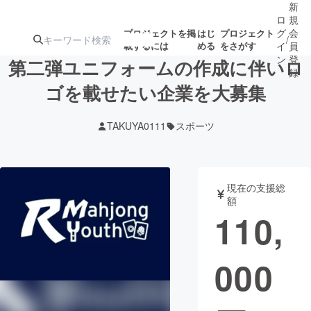
新
ロ
規
グ
会
プロジェクトを掲
はじ
プロジェクト
/
載するには
める
をさがす
イ
員
ン
登
第二弾ユニフォームの作成に伴いロ
録
ゴを載せたい企業を大募集
人気のプロ
注目のリ
注目の新着プロ
募集終了が近いプ
もうすぐ公開
TAKUYA0111
スポーツ
ジェクト
ターン
ジェクト
ロジェクト
されます
アート・写真
音楽
現在の支援総
額
110,
テクノロジー・ガジェット
ゲーム・サ
000
映像・映画
書籍・雑誌
ビジネス・起業
チャレンジ