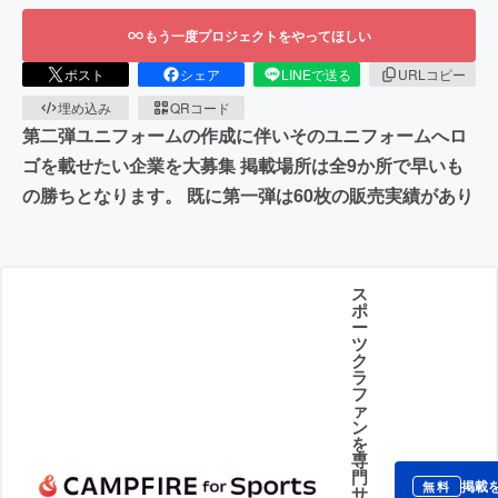
もう一度プロジェクトをやってほしい
ポスト
シェア
LINEで送る
URLコピー
埋め込み
QRコード
第二弾ユニフォームの作成に伴いそのユニフォームへロ
ゴを載せたい企業を大募集 掲載場所は全9か所で早いも
の勝ちとなります。 既に第一弾は60枚の販売実績があり
ス
ポ
ー
ツ
ク
ラ
フ
ァ
ン
を
専
門
掲載
無料
サ