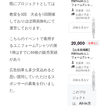
RMYouthユニ
ナーなどの画像
す。 ・現金への
既にプロジェクトとしては
フォームTシャツ
の受け渡しにつ
交換はできませ
に、支援者様の
いては、プロ
ん。おつりはで
支援者：2人
ロゴを掲載しま
ジェクト終了後
ません。 ・初回
教室を3回 大会を1回開催
お届け予定：
す。 ・掲載期
にお送りする
来店時にお渡し
こ
2025年08月
の
間：2025年8月
しておりほぼ満員御礼にて
メールをご確認
いたします。ス
リ
タ
23日〜第3弾発
ください。
タッフにクラウ
ー
運営しております。
ン
売まで(一年は保
詳細を見る
RMYouth杯一回
ドファンディン
を
選
証) ・掲載方法：
招待 チケット
グで支援をした
択
す
左腕ロゴ掲載 ・
5000円相当 第二
旨をお声掛けく
る
こちらのイベントで着用す
掲載サイズ：小
弾ユニフォームT
ださい。※郵送希
20,000
（3×8ｃｍ程
シャツを提供 ・
望の場合はお声
円
在庫なし
るユニフォームTシャツの第
度） ・注意事
RMYouth杯にて
がけください ・
【お名前掲載】
項：ロゴやバ
利用いただけま
有効期間：2025
1弾はすでに60枚の販売実績
RMYouthユニ
ナーなどの画像
す。 ・現金への
年8月23日〜
フォームTシャツ
の受け渡しにつ
交換はできませ
があり
2026年8月22日
に、支援者様の
いては、プロ
ん。おつりはで
までの12か月間
支援者：3人
ロゴを掲載しま
ジェクト終了後
ません。 ・初回
・ユニフォーム
お届け予定：
す。 ・掲載期
広告効果も多少見込めると
にお送りする
来店時にお渡し
をご持参いただ
こ
2025年08月
の
間：2025年8月
メールをご確認
いたします。ス
いた場合
リ
思い賛同していただけるス
タ
23日〜第3弾発
ください。
タッフにクラウ
RMYouth杯500
ー
ン
売まで(一年は保
詳細を見る
RMYouth杯一回
ドファンディン
円引き(事業が存
を
ポンサーの募集を行いまし
選
証) ・掲載方法：
招待 チケット
グで支援をした
続する限り)
択
す
前面胸元ロゴ掲
5000円相当 第二
旨をお声掛けく
る
た。
載 ・掲載サイ
このプロ
弾ユニフォームT
ださい。※郵送希
ズ：小（5×10ｃ
シャツを提供 ・
望の場合はお声
ジェクト
ｍ程度） ・注意
RMYouth杯にて
がけください ・
事項：ロゴやバ
は、
All-In方
利用いただけま
有効期間：2025