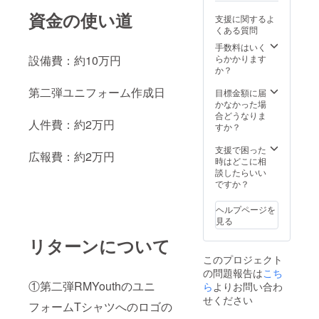
年8月23日〜
2026年8月22日
資金の使い道
支援に関するよ
までの12か月間
くある質問
・ユニフォーム
をご持参いただ
手数料はいく
設備費：約10万円
いた場合
らかかります
RMYouth杯500
か？
円引き(事業が存
第二弾ユニフォーム作成日
続する限り)
目標金額に届
かなかった場
合どうなりま
人件費：約2万円
すか？
支援で困った
広報費：約2万円
時はどこに相
談したらいい
ですか？
ヘルプページを
見る
リターンについて
このプロジェクト
の問題報告は
こち
①第二弾RMYouthのユニ
ら
よりお問い合わ
せください
フォームTシャツへのロゴの