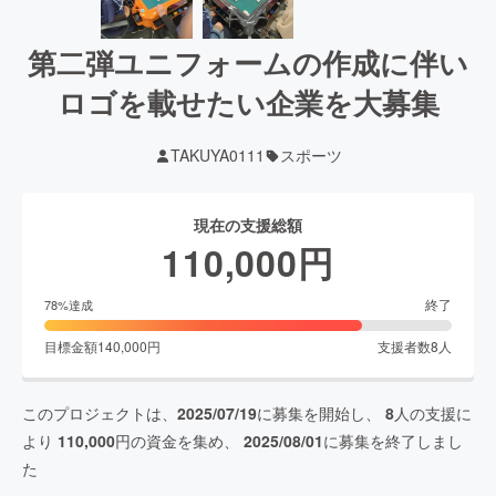
第二弾ユニフォームの作成に伴い
ロゴを載せたい企業を大募集
TAKUYA0111
スポーツ
現在の支援総額
110,000
円
終了
78
%達成
目標金額
140,000
円
支援者数
8
人
このプロジェクトは、
2025/07/19
に募集を開始し、
8
人の支援に
より
110,000
円の資金を集め、
2025/08/01
に募集を終了しまし
た