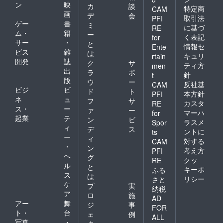
ン
映
カ
談
特定商
CAM
画
デ
会
取引法
PFI
ゲー
書
ミ
に基づ
RE
ム・
籍
ー
く表記
for
サー
・
と
情報セ
Ente
ビス
雑
は
キュリ
rtain
開発
誌
ク
サ
ティ方
men
出
ラ
ポ
針
t
版
ウ
ー
反社基
CAM
ビジ
ビ
ド
ト
本方針
PFI
ネ
ュ
フ
サ
カスタ
RE
ス・
ー
ァ
ー
マーハ
for
起業
テ
ン
ビ
ラスメ
Spor
ィ
デ
ス
ントに
ts
ー
ィ
対する
CAM
・
ン
考え方
PFI
ヘ
グ
クッ
RE
ル
と
キーポ
ふる
ス
は
リシー
さと
ケ
プ
実
納税
ア
ロ
施
AD
アー
舞
ジ
事
FOR
ト・
台
ェ
例
ALL
写真
・