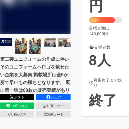
円
まちづくり・地域活性化
78%
目標金額は
CAMPFIRE for Social Good
CAMPFIRE Creation
140,000円
CAMPFIREふるさと納税
machi-ya
コミュニティ
支援者数
8
人
第二弾ユニフォームの作成に伴い
そのユニフォームへロゴを載せた
い企業を大募集 掲載場所は全9か
募集終了まで残
所で早いもの勝ちとなります。 既
り
に第一弾は60枚の販売実績があり
終了
ポスト
シェア
LINEで送る
URLコピー
埋め込み
QRコード