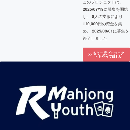
このプロジェクトは、
2025/07/19
に募集を開始
し、
8
人の支援により
110,000
円の資金を集
め、
2025/08/01
に募集を
終了しました
もう一度プロジェク
トをやってほしい