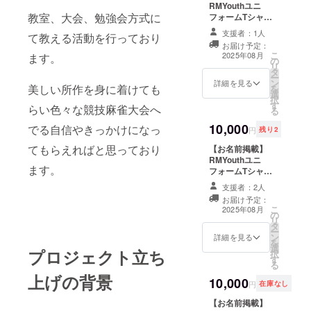
RMYouthユニ
教室、大会、勉強会方式に
フォームTシャツ
に、支援者様の
支援者：1人
て教える活動を行っており
ロゴを掲載しま
お届け予定：
す。 ・掲載期
こ
2025年08月
ます。
の
間：2025年8月
リ
タ
23日〜第3弾発
ー
ン
売まで(一年は保
詳細を見る
美しい所作を身に着けても
を
選
証) ・掲載方法：
択
す
右腕ロゴ掲載 ・
らい色々な競技麻雀大会へ
る
掲載サイズ：小
10,000
でる自信やきっかけになっ
（3×8ｃｍ程
円
残り2
度） ・注意事
てもらえればと思っており
【お名前掲載】
項：ロゴやバ
RMYouthユニ
ナーなどの画像
ます。
フォームTシャツ
の受け渡しにつ
に、支援者様の
いては、プロ
支援者：2人
ロゴを掲載しま
ジェクト終了後
お届け予定：
す。 ・掲載期
にお送りする
こ
2025年08月
の
間：2025年8月
メールをご確認
リ
タ
23日〜第3弾発
ください。
ー
ン
売まで(一年は保
詳細を見る
RMYouth杯一回
を
選
証) ・掲載方法：
招待 チケット
プロジェクト立ち
択
す
背面ロゴ掲載 ・
5000円相当 第二
る
掲載サイズ：小
弾ユニフォームT
上げの背景
10,000
（5×10ｃｍ程
シャツを提供 ・
円
在庫なし
度） ・注意事
RMYouth杯にて
【お名前掲載】
項：ロゴやバ
利用いただけま