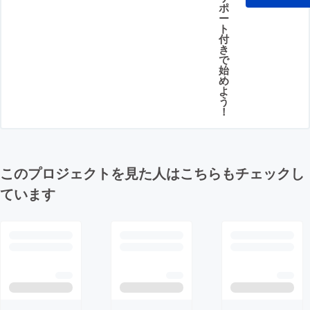
ポ
ー
ト
付
き
で
始
め
よ
う
！
このプロジェクトを見た人はこちらもチェックし
ています