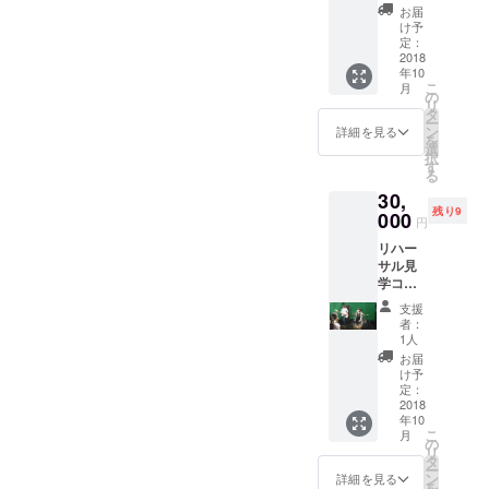
テイー
お届
前夜祭
け予
コース
定：
・1stア
2018
年10
ルバム
こ
月
CD ・新
の
リ
曲
タ
ー
PV（DV
ン
詳細を見る
を
D） ・
選
択
CDブッ
す
る
クレッ
30,
トにお
残り9
名前記
000
円
載 ・T
リハー
シャツ
サル見
(新柄、
学コー
サイズ
ス ・1st
はS,M,L
支援
アルバ
より選
者：
ムCD ・
択でき
1人
新曲
ます）
お届
PV（DV
・ライ
け予
D） ・
ブ＆
定：
CDブッ
2018
パーテ
年10
クレッ
イー招
こ
月
トにお
待状10
の
リ
名前記
月20日
タ
ー
載 ・T
(土)
ン
詳細を見る
を