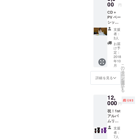
ルバム
00
円
ジャ
CD＋
ケット
PV ベー
デザイ
シック
ン
コース
支援
・1stア
者：
ルバム
3人
CD ・新
お届
曲入り
け予
PV（DV
定：
D） ・
2018
年10
アクリ
こ
月
ルキー
の
リ
ホル
タ
ー
ダー ア
ン
詳細を見る
を
クリル
選
択
キーホ
す
る
ルダー
12,
は5ｃｍ
残り93
×5ｃｍ
000
円
アルバ
祝！1st
ムジャ
アルバ
ケット
ムリ
デザイ
リース
ン
支援
ライブ
者：
＆パー
7人