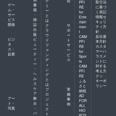
デ
会
取引法
PFI
ゲー
書
ミ
に基づ
RE
ム・
籍
ー
く表記
for
サー
・
と
情報セ
Ente
ビス
雑
は
キュリ
rtain
開発
誌
ク
サ
ティ方
men
出
ラ
ポ
針
t
版
ウ
ー
反社基
CAM
ビジ
ビ
ド
ト
本方針
PFI
ネ
ュ
フ
サ
カスタ
RE
ス・
ー
ァ
ー
マーハ
for
起業
テ
ン
ビ
ラスメ
Spor
ィ
デ
ス
ントに
ts
ー
ィ
対する
CAM
・
ン
考え方
PFI
ヘ
グ
クッ
RE
ル
と
キーポ
ふる
ス
は
リシー
さと
ケ
プ
実
納税
ア
ロ
施
AD
アー
舞
ジ
事
FOR
ト・
台
ェ
例
ALL
写真
・
ク
HIO
パ
ト
KOS