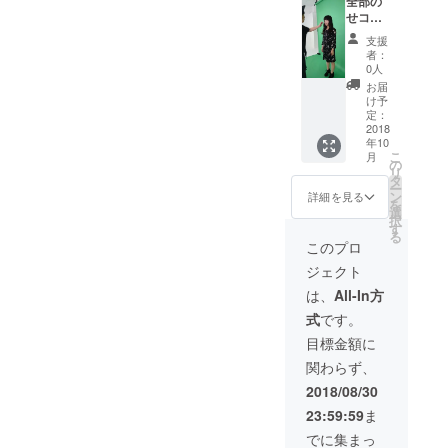
リース
全部の
カー
プリン
ライブ
せコー
（サイ
トカ
＆パー
ス ・1st
ズは
ラー
支援
テイー
アルバ
S,M,L,X
レッド
者：
招待
ムCD ・
Lより選
＊画
0人
状 10
新曲
択でき
像は定
お届
月20日
PV（DV
ます）
番ロゴT
け予
(土)
D） ・
・スタ
定：
シャツ
新宿
CDブッ
2018
ジオリ
で今回
年10
SUNFA
クレッ
ハーサ
は上記
こ
月
CE 購入
トにお
ル見
の
アッ
リ
者限定
名前記
学 9月
タ
シュ×
ー
のライ
載 ・T
30日
ン
レッド
詳細を見る
を
ブ＆
シャツ
都内リ
選
で新デ
択
パーテ
(新柄、
ハーサ
す
ザイン
る
イーで
サイズ
ルスタ
となり
このプロ
す ・
はS,M,L
ジオ
ます
ジェクト
Maho直
より選
パー
筆キャ
択でき
カー
は、
All-In方
ラパー
ます) ・
は
式
です。
カー
リリー
11.5オ
（サイ
スライ
ンスの
目標金額に
ズは
ブ＆
ヘビー
関わらず、
S,M,L,X
パーテ
ウエイ
Lより選
イー招
トフル
2018/08/30
択でき
待状
ジップ
23:59:59
ま
ます）
10月20
タイ
・PV撮
日(土)
プ 裏
でに集まっ