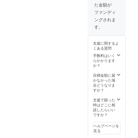
影見学&
新宿
起毛
た金額が
エキス
SUNFA
Maho直
トラと
CE 購入
筆のオ
ファンディ
して出
者限定
リジナ
ングされま
演 10月
のライ
ルキャ
7日
ブ＆
ラク
す。
（日)
パーテ
ターを
イーで
プリン
す ・ス
ト ボデ
支援に関するよ
タジオ
イカ
くある質問
リハー
ラーは
サル見
ホワイ
手数料はいく
学 9月
トとな
らかかります
30日
ります
か？
（日）
都内
目標金額に届
リハー
かなかった場
サルス
合どうなりま
タジオ
すか？
・Maho
直筆
支援で困った
キャラ
時はどこに相
パー
談したらいい
カー
ですか？
（サイ
ズは
ヘルプページを
S,M,L,X
見る
Lより選