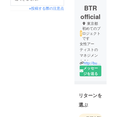
BTR
※投稿する際の注意点
official
東京都
初めてのプ
ロジェクト
です
女性アー
ティストの
マネジメン
ト＆レーベ
http://butterfly-trap-records.com/HP/
ル業務
メッセー
HPは再稼働
ジを送る
中です
リターンを
選ぶ