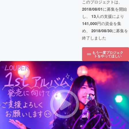
このプロジェクトは、
2018/08/01
に募集を開始
し、
13
人の支援により
141,000
円の資金を集
め、
2018/08/30
に募集を
終了しました
もう一度プロジェク
トをやってほしい