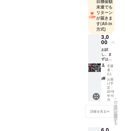
目標金額
未達でも
リターン
が届きま
す
(All-in
方式)
3,0
00
円
お試
し、ま
ずは聴
いて下
支援
さい
者：
コース
2人
・1stア
お届
ルバム
け予
CD ・ア
定：
クリル
2018
年10
キーホ
こ
月
ルダー
の
リ
アクリ
タ
ー
ルキー
ン
詳細を見る
を
ホル
選
択
ダーは5
す
る
ｃｍ×5
6,0
ｃｍ ア