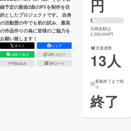
円
録予定の新曲2曲のPVを制作を目
まちづくり・地域活性化
的としたプロジェクトです。 自身
5%
の活動歴の中でも初の試み、最高
目標金額は
CAMPFIRE for Social Good
CAMPFIRE Creation
の作品作りの為に皆様のご協力を
2,500,000円
CAMPFIREふるさと納税
machi-ya
コミュニティ
お願い致します！
ポスト
シェア
支援者数
13
人
LINEで送る
URLコピー
埋め込み
QRコード
募集終了まで残
り
終了