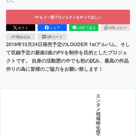
もう一度プロジェクトをやってほしい
ポスト
シェア
LINEで送る
URLコピー
埋め込み
QRコード
2018年10月24日発売予定のLOUDER 1stアルバム、そし
て収録予定の新曲2曲のPVを制作を目的としたプロジェ
クトです。 自身の活動歴の中でも初の試み、最高の作品
作りの為に皆様のご協力をお願い致します！
エ
ン
タ
メ
領
域
特
化
型