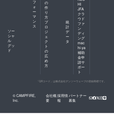
フ
の
HI
ォ
作
JFA
ー
り
クラ
マ
方
ウド
ン
プ
統
ファ
ス
ロ
計
ン
ソー
ジ
デ
ディ
シャ
ェ
ー
ング
ル
ク
タ
mac
グッ
ト
hi-ya
ド
の
補助
広
金申
め
請サ
方
ポー
ト
「QRコード」は株式会社デンソーウェーブの登録商標です。
© CAMPFIRE,
会社概
採用情
パートナー
Inc.
要
報
募集