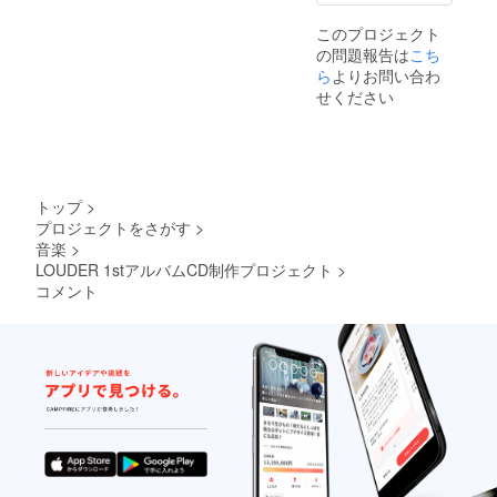
択でき
ます）
このプロジェクト
・PV撮
の問題報告は
こち
影見学&
エキス
ら
よりお問い合わ
トラと
せください
して出
演 10月
7日
（日）
・PVエ
ンド
トップ
>
ロール
プロジェクトをさがす
>
とDVD
音楽
>
ブック
レット
LOUDER 1stアルバムCD制作プロジェクト
>
にお名
コメント
前記載