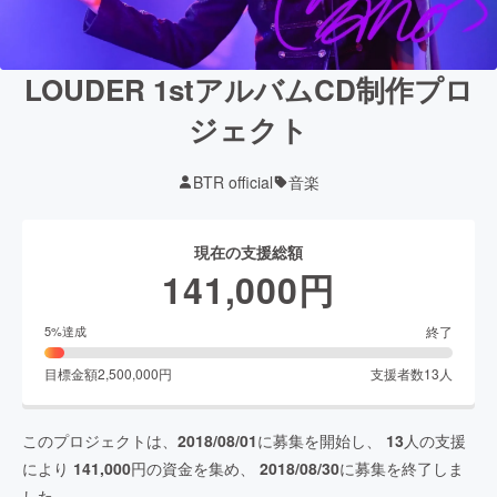
LOUDER 1stアルバムCD制作プロ
ジェクト
BTR official
音楽
現在の支援総額
141,000
円
終了
5
%達成
目標金額
2,500,000
円
支援者数
13
人
このプロジェクトは、
2018/08/01
に募集を開始し、
13
人の支援
により
141,000
円の資金を集め、
2018/08/30
に募集を終了しま
した