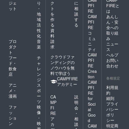
ジェ
り
ク
に
PFI
FIREと
ット
・
ト
相
RE
は
地
を
談
CAM
あんし
域
作
す
PFI
ん・安
活
る
る
RE
全への
性
資
コ
取り組
化
料
ミュ
み
プロ
音
請
ニ
ニュー
ダク
楽
求
ティ
ス
ト
CAM
ヘルプ
クラウドファ
フー
チ
PFI
お問い
ンディングの
ド・
ャ
RE
合わせ
ノウハウを無
飲食
レ
Crea
料で学ぼう
店
ン
tion
各種規定
CAMPFIRE
ジ
CAM
アカデミー
アニ
ス
利用規
PFI
メ・
ポ
約
RE
漫画
ー
CA
説
細則
for
ツ
MP
明
プライ
Soci
ファ
映
FI
会
バシー
al
ッ
像
RE
・
ポリ
Goo
ショ
・
ア
相
シー
d
ン
映
カ
談
特定商
CAM
画