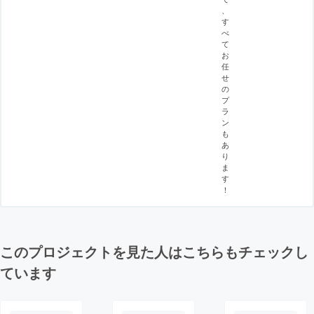
、
す
べ
て
お
任
せ
の
プ
ラ
ン
も
あ
り
ま
す
！
このプロジェクトを見た人はこちらもチェックし
ています