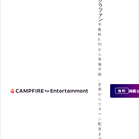
ク
ラ
フ
ァ
ン
手
数
料
0
円
か
ら
実
施
可
能
。
企
画
掲載
無料
か
ら
リ
タ
ー
ン
配
送
ま
で