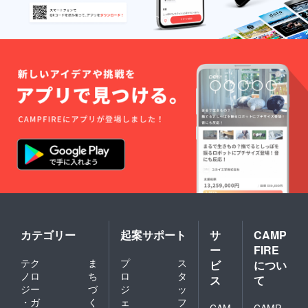
カテゴリー
起案サポート
サ
CAMP
ー
FIRE
テク
ま
プ
ス
ビ
につい
ノロ
ち
ロ
タ
ス
て
ジー
づ
ジ
ッ
・ガ
く
ェ
フ
CAM
CAMP