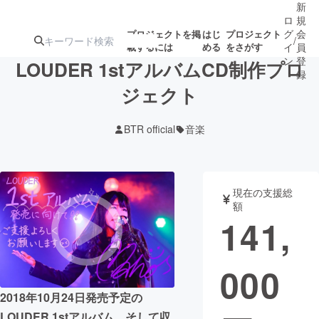
新
ロ
規
グ
会
プロジェクトを掲
はじ
プロジェクト
/
載するには
める
をさがす
イ
員
ン
登
LOUDER 1stアルバムCD制作プロ
録
ジェクト
人気のプロ
注目のリ
注目の新着プロ
募集終了が近いプ
もうすぐ公開
BTR official
音楽
ジェクト
ターン
ジェクト
ロジェクト
されます
アート・写真
音楽
現在の支援総
額
141,
テクノロジー・ガジェット
ゲーム・サ
000
映像・映画
書籍・雑誌
2018年10月24日発売予定の
ビジネス・起業
チャレンジ
LOUDER 1stアルバム、そして収