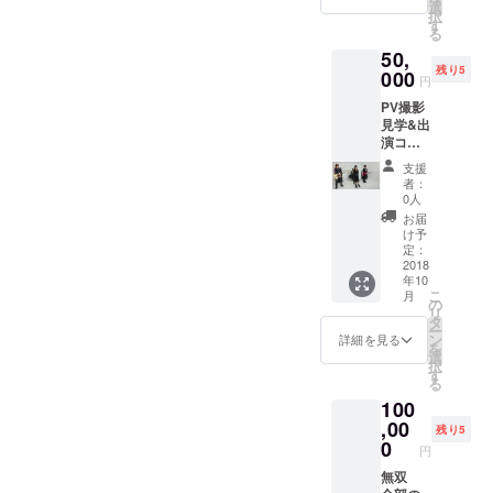
シャツ
新宿
選
択
(新柄、
SUNFA
す
る
サイズ
CE 購入
50,
はS,M,L
者限定
残り5
より選
000
のライ
円
択でき
ブ＆
PV撮影
ます）
パーテ
見学&出
・リ
イーで
演コー
リース
す T
ス ・1st
ライブ
シャツ
支援
アルバ
＆パー
ボデ
者：
ムCD ・
テイー
イ
0人
新曲
招待
printsta
お届
PV（DV
状 10
r
け予
D） ・
月20日
定：
000856
CDブッ
2018
(土)
-CVT5.6
年10
クレッ
新宿
オンス
こ
月
トにお
SUNFA
の
１サイ
リ
名前記
CE 購入
タ
ズ大き
ー
載 ・T
者限定
ン
目でSが
詳細を見る
を
シャツ
のライ
選
Mサイ
択
(新柄、
ブ＆
す
ズです
る
サイズ
パーテ
ボデ
100
はS,M,L
イーで
イ色
より選
,00
す ・
アッ
残り5
択でき
Maho直
0
シュ
円
ます）
筆キャ
（白
・リ
無双
ラパー
杢）、