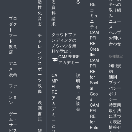
活
る
る
RE
全への
性
資
コ
取り組
化
料
ミュ
み
プロ
音
請
ニ
ニュー
ダク
楽
求
ティ
ス
ト
CAM
ヘルプ
クラウドファ
フー
チ
PFI
お問い
ンディングの
ド・
ャ
RE
合わせ
ノウハウを無
飲食
レ
Crea
料で学ぼう
店
ン
tion
各種規定
CAMPFIRE
ジ
CAM
アカデミー
アニ
ス
利用規
PFI
メ・
ポ
約
RE
漫画
ー
CA
説
細則
for
ツ
MP
明
プライ
Soci
ファ
映
FI
会
バシー
al
ッ
像
RE
・
ポリ
Goo
ショ
・
ア
相
シー
d
ン
映
カ
談
特定商
CAM
画
デ
会
取引法
PFI
ゲー
書
ミ
に基づ
RE
ム・
籍
ー
く表記
for
サー
・
と
情報セ
Ente
ビス
雑
は