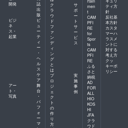
キュリ
rtain
開発
誌
ク
サ
ティ方
men
出
ラ
ポ
針
t
版
ウ
ー
反社基
CAM
ビジ
ビ
ド
ト
本方針
PFI
ネ
ュ
フ
サ
カスタ
RE
ス・
ー
ァ
ー
マーハ
for
起業
テ
ン
ビ
ラスメ
Spor
ィ
デ
ス
ントに
ts
ー
ィ
対する
CAM
・
ン
考え方
PFI
ヘ
グ
クッ
RE
ル
と
キーポ
ふる
ス
は
リシー
さと
ケ
プ
実
納税
ア
ロ
施
AD
アー
舞
ジ
事
FOR
ト・
台
ェ
例
ALL
写真
・
ク
HIO
パ
ト
KOS
フ
の
HI
ォ
作
JFA
ー
り
クラ
マ
方
ウド