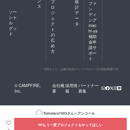
ン
プ
統
ファ
ス
ロ
計
ン
ソー
ジ
デ
ディ
シャ
ェ
ー
ング
ル
ク
タ
mac
グッ
ト
hi-ya
ド
の
補助
広
金申
め
請サ
方
ポー
ト
「QRコード」は株式会社デンソーウェーブの登録商標です。
© CAMPFIRE,
会社概
採用情
パートナー
Inc.
要
報
募集
Tomotaru1003
さんへアンコール
もう一度プロジェクトをやってほしい