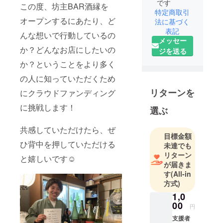
です
この度、坊主BAR酒縁を
特定商取引
オープンするにあたり、ど
法に基づく
表記
んな想いで行動しているの
メッセー
か？どんなお店にしたいの
ジを送る
か？ということをより多く
の人に知っていただくため
リターンを
にクラウドファンディング
に挑戦します！
選ぶ
共感していただけたら、ぜ
目標金額
ひ背中を押していただける
未達でも
リターン
と嬉しいです☺️
が届きま
す
(All-in
方式)
1,0
00
円
支援者