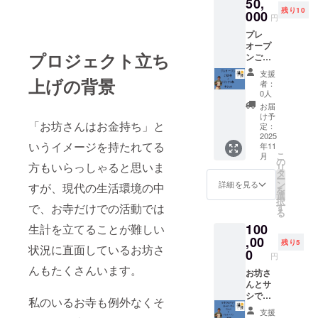
50,
残り10
000
円
プレ
オープ
プロジェクト立ち
ンご招
待(2時
支援
間飲み
上げの背景
者：
放題＋
0人
おつま
お届
み付き)
け予
「お坊さんはお金持ち」と
1ヶ月ド
定：
リンク1
2025
いうイメージを持たれてる
年11
杯チ
こ
月
ケット
の
方もいらっしゃると思いま
リ
有効期
タ
ー
限:2025
ン
詳細を見る
すが、現代の生活環境の中
を
年12
選
択
月〜
す
で、お寺だけでの活動では
る
2026年
100
1月末日
生計を立てることが難しい
まで
,00
残り5
状況に直面しているお坊さ
0
円
んもたくさんいます。
お坊さ
んとサ
シで呑
私のいるお寺も例外なくそ
みにい
支援
けるチ