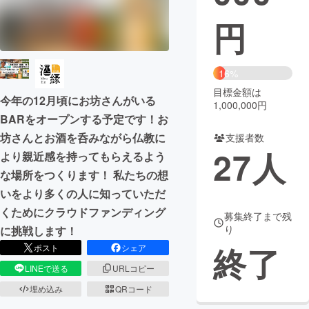
円
まちづくり・地域活性化
CAMPFIRE for Social Good
CAMPFIRE Creation
16%
CAMPFIREふるさと納税
machi-ya
コミュニティ
目標金額は
今年の12月頃にお坊さんがいる
1,000,000円
BARをオープンする予定です！お
坊さんとお酒を呑みながら仏教に
支援者数
27
人
より親近感を持ってもらえるよう
な場所をつくります！ 私たちの想
いをより多くの人に知っていただ
くためにクラウドファンディング
募集終了まで残
り
に挑戦します！
終了
ポスト
シェア
LINEで送る
URLコピー
埋め込み
QRコード