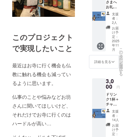
さまへ
お礼の
メッ
支援
セージ
者：
2人
お届
け予
このプロジェクト
定：
2025
年11
で実現したいこと
こ
月
の
リ
タ
ー
ン
詳細を見る
を
最近はお寺に行く機会も仏
選
択
す
教に触れる機会も減ってい
る
3,0
るように思います。
00
円
ドリン
仏事のことや悩みなどお坊
ク1杯＋
チャー
さんに聞いてほしいけど、
ジ代チ
支援
それだけでお寺に行くのは
ケット
者：
(1回限
14人
ハードルが高い…
り)
お届
け予
定：