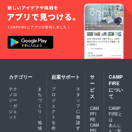
カテゴリー
起案サポート
サ
CAMP
ー
FIRE
テク
ま
プ
ス
ビ
につい
ノロ
ち
ロ
タ
ス
て
ジー
づ
ジ
ッ
・ガ
く
ェ
フ
CAM
CAMP
ジェ
り
ク
に
PFI
FIREと
ット
・
ト
相
RE
は
地
を
談
CAM
あんし
域
作
す
PFI
ん・安