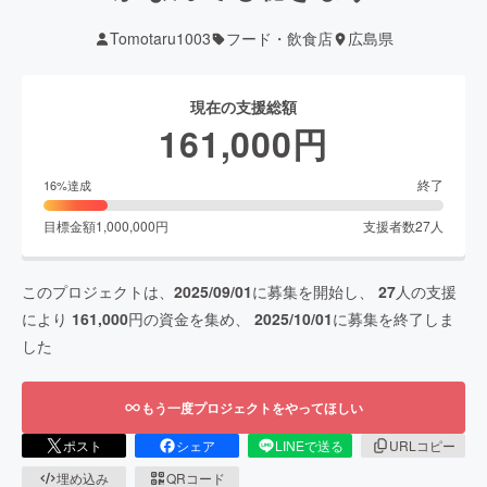
Tomotaru1003
フード・飲食店
広島県
現在の支援総額
161,000
円
終了
16
%達成
目標金額
1,000,000
円
支援者数
27
人
このプロジェクトは、
2025/09/01
に募集を開始し、
27
人の支援
により
161,000
円の資金を集め、
2025/10/01
に募集を終了しま
した
もう一度プロジェクトをやってほしい
ポスト
シェア
LINEで送る
URLコピー
埋め込み
QRコード