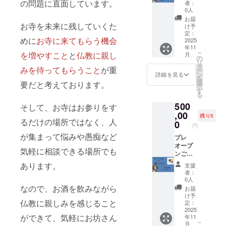
の問題に直面しています。
者：
ケット
0人
(10万円
お届
分のチ
お寺を未来に残していくた
け予
ケッ
定：
めに
お寺に来てもらう機会
ト。お
2025
年11
坊さん
こ
を増やすこと
と
仏教に親し
月
と呑み
の
リ
に行け
タ
みを待ってもらうこと
が重
ー
たり、
ン
詳細を見る
を
坊主
選
要だと考えております。
択
BAR酒
す
る
縁での
500
飲食代
そして、お寺はお参りをす
でも使
,00
残り5
るだけの場所ではなく、人
えま
0
円
す！) 有
が集まって悩みや愚痴など
効期限
プレ
2025年
オープ
気軽に相談できる場所でも
12月〜
ンご招
2026年
待(2時
あります。
支援
12月末
間飲み
者：
日まで
放題＋
0人
おつま
なので、お酒を飲みながら
お届
み付き)
け予
オリジ
仏教に親しみを感じること
定：
ナルタ
2025
ができて、気軽にお坊さん
年11
ンブ
こ
月
ラー お