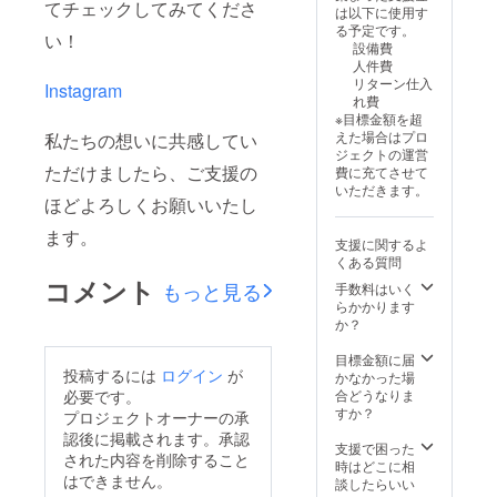
てチェックしてみてくださ
は以下に使用す
る予定です。
い！
設備費
人件費
リターン仕入
Instagram
れ費
※目標金額を超
えた場合はプロ
私たちの想いに共感してい
ジェクトの運営
ただけましたら、ご支援の
費に充てさせて
いただきます。
ほどよろしくお願いいたし
ます。
支援に関するよ
くある質問
コメント
もっと見る
手数料はいく
らかかります
か？
目標金額に届
投稿するには
ログイン
が
かなかった場
合どうなりま
必要です。
すか？
プロジェクトオーナーの承
認後に掲載されます。承認
支援で困った
された内容を削除すること
時はどこに相
はできません。
談したらいい