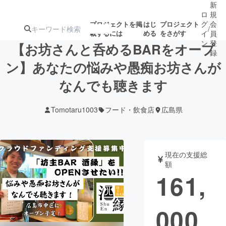
新
ロ
規
グ
会
プロジェクトを掲
はじ
プロジェクト
/
載するには
める
をさがす
イ
員
ン
登
【お坊さんと呑めるBARをオープ
録
ン】あなたの悩みや愚痴お坊さんが
なんでも聴きます
人気のプロ
注目のリ
注目の新着プロ
募集終了が近いプ
もうすぐ公開
ジェクト
ターン
ジェクト
ロジェクト
されます
Tomotaru1003
フード・飲食店
広島県
アート・写真
音楽
現在の支援総
テクノロジー・ガジェット
ゲーム・サ
額
161,
映像・映画
書籍・雑誌
000
ビジネス・起業
チャレンジ