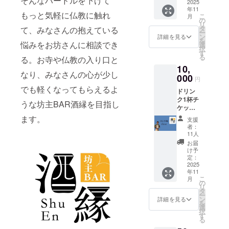
そんなハードルを下げて
2025
年11
もっと気軽に仏教に触れ
こ
月
の
リ
タ
て、みなさんの抱えている
ー
ン
詳細を見る
を
悩みをお坊さんに相談でき
選
択
す
る
る。お寺や仏教の入り口と
10,
なり、みなさんの心が少し
000
円
でも軽くなってもらえるよ
ドリン
ク1杯チ
うな坊主BAR酒縁を目指し
ケット
有効期
ます。
支援
限:2025
者：
年12
11人
月〜
お届
2026年
け予
1月末日
定：
まで
2025
年11
こ
月
の
リ
タ
ー
ン
詳細を見る
を
選
択
す
る