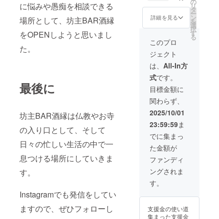
の
に悩みや愚痴を相談できる
リ
店で使
タ
ー
える50
ン
詳細を見る
場所として、坊主BAR酒縁
を
万円分
選
択
のチ
す
をOPENしようと思いまし
る
ケット
このプロ
有効期
た。
ジェクト
限:2025
年12
は、
All-In方
月〜
式
です。
2027年
最後に
12月末
目標金額に
日まで
関わらず、
2025/10/01
坊主BAR酒縁は仏教やお寺
23:59:59
ま
の入り口として、そして
でに集まっ
日々の忙しい生活の中で一
た金額が
息つける場所にしていきま
ファンディ
ングされま
す。
す。
Instagramでも発信をしてい
ますので、ぜひフォローし
支援金の使い道
集まった支援金