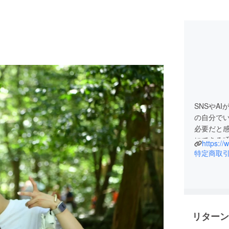
SNSやA
の自分で
必要だと感
にできる“
が集まる
特定商取
リターン