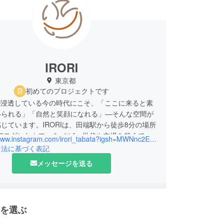
IRORI
東京都
初めてのプロジェクトです
Iが浸透している今の時代にこそ、「ここに来ると素
いられる」「自然と笑顔になれる」—そんな空間が
じています。IRORIは、田端駅から徒歩8分の場所
和モダンなカフェ＆バル”。世代や立場を超えて人
https://www.instagram.com/irori_tabata?igsh=MWNnc2EyYmpjbXdrbw%3D%3D&utm_source=qr
、囲炉裏のような場所を目指しています。
引法に基づく表記
メッセージを送る
を選ぶ