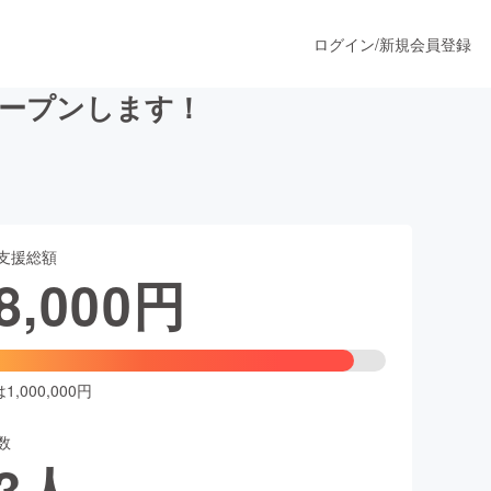
ログイン
/
新規会員登録
オープンします！
うすぐ公開されます
支援総額
プロダクト
8,000
円
ファッション
スポーツ
,000,000円
数
ア
ソーシャルグッド
3
人