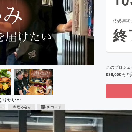
募集終
CAMPFIRE for Social Good
CAMPFIRE Creation
終
CAMPFIREふるさと納税
machi-ya
コミュニティ
このプロジェ
938,000
円の
くりたい〜
ピー
埋め込み
QRコード