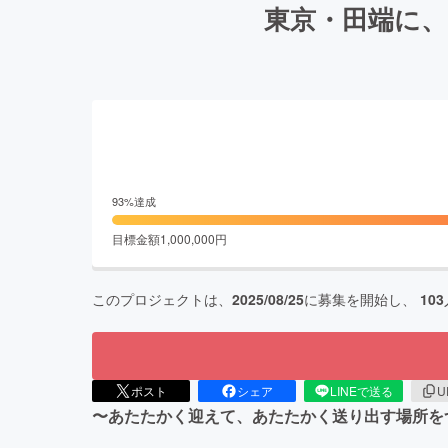
東京・田端に、
93
%達成
目標金額
1,000,000
円
このプロジェクトは、
2025/08/25
に募集を開始し、
103
ポスト
シェア
LINEで送る
U
〜あたたかく迎えて、あたたかく送り出す場所を