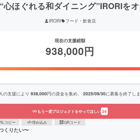
“心ほぐれる和ダイニング”IRORIを
IRORI
フード・飲食店
現在の支援総額
938,000
円
人の支援により
938,000
円の資金を集め、
2025/09/30
に募集を終了し
もう一度プロジェクトをやってほしい
24
RLコピー
埋め込み
QRコード
つくりたい〜