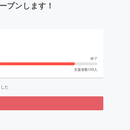
オープンします！
終了
支援者数
103
人
ました