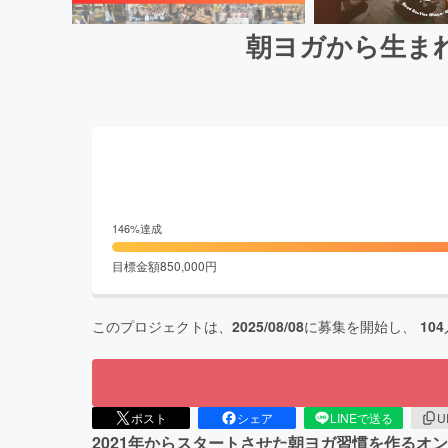
朝ヨガから生ま
146
%達成
目標金額
850,000
円
このプロジェクトは、
2025/08/08
に募集を開始し、
104
ポスト
シェア
LINEで送る
U
2021年からスタートさせた朝ヨガ習慣を作る