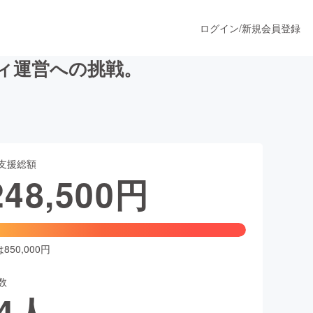
ログイン
/
新規会員登録
ィ運営への挑戦。
うすぐ公開されます
支援総額
プロダクト
248,500
円
ファッション
スポーツ
50,000円
数
ア
ソーシャルグッド
4
人