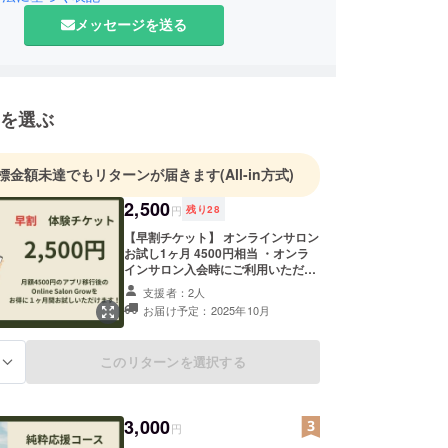
え、自分自身がもっと早く知りたかったという思い
メッセージを送る
内2校の学校にヨガの授業を導入してもらい、高校
ガを伝えている。
を選ぶ
標金額未達でもリターンが届きます
(All-in方式)
2,500
円
残り
28
【早割チケット】 オンラインサロン
お試し1ヶ月 4500円相当 ・オンラ
インサロン入会時にご利用いただけ
る１ヶ月分のチケットです。 ・１ヶ
支援者：2人
月終了後は通常月額4500円になりま
お届け予定：2025年10月
す。 ・有効期間：2025年9月アプリ
スタート時から2025年12月31日ま
で
このリターンを選択する
る
3,000
円