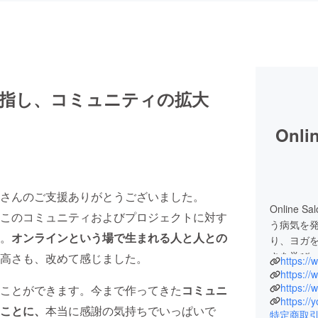
目指し、コミュニティの拡大
Onl
さんのご支援ありがとうございました。
Online
このコミュニティおよびプロジェクトに対す
う病気を
。
オンラインという場で生まれる人と人との
り、ヨガ
さを学び
高さも、改めて感じました。
https:/
夫」と思
https:/
一念発起し
https:/
ことができます。今まで作ってきた
コミュニ
https:/
その後愛
ことに、
本当に感謝の気持ちでいっぱいで
特定商取
けにオン