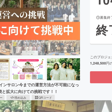
募集終
CAMPFIRE for Social Good
CAMPFIRE Creation
終
CAMPFIREふるさと納税
machi-ya
コミュニティ
このプロジェ
1,248,500
円
ラインサロン今までの運営方法が不可能になっ
続と拡大に向けての挑戦です！！
ピー
埋め込み
QRコード