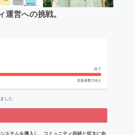
ィ運営への挑戦。
終了
支援者数
104
人
ました
いシステムを導入し、コミュニティ存続と拡大に向