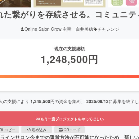
れた繋がりを存続させる。コミュニテ
Online Salon Grow 主宰 白井美穂
チャレンジ
現在の支援総額
1,248,500
円
人の支援により
1,248,500
円の資金を集め、
2025/09/12
に募集を終了し
もう一度プロジェクトをやってほしい
RLコピー
埋め込み
QRコード
オンラインサロン今までの運営方法が不可能になったため、新し