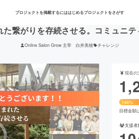
プロジェクトを掲載するには
はじめる
プロジェクトをさがす
れた繋がりを存続させる。コミュニテ
Online Salon Grow 主宰 白井美穂
チャレンジ
注目のリターン
注目の新着プロジェクト
募集終了が近いプロジェクト
も
現在の
音楽
舞台・パフォーマンス
1,
ゲーム・サービス開発
フード・飲食店
146%
書籍・雑誌出版
アニメ・漫画
目標金額は8
支援者
チャレンジ
ビューティー・ヘルスケ
10