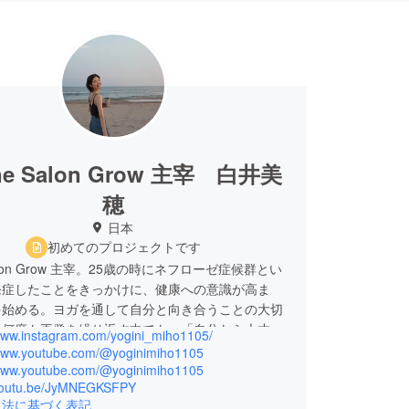
ine Salon Grow 主宰 白井美
穂
日本
初めてのプロジェクトです
 Salon Grow 主宰。25歳の時にネフローゼ症候群とい
発症したことをきっかけに、健康への意識が高ま
を始める。ヨガを通して自分と向き合うことの大切
、何度も再発を繰り返す中でも、「自分なら大丈
/www.instagram.com/yogini_miho1105/
えるように。自身の変化から、ヨガを伝えたいと、
/www.youtube.com/@yoginimiho1105
、ハワイにて全米アライアンスRYT200を取得。
/www.youtube.com/@yoginimiho1105
/youtu.be/JyMNEGKSFPY
知県豊橋市を拠点にヨガを伝える。コロナをきっか
引法に基づく表記
ラインサロンを立ち上げ、全国各地の生徒さんにも