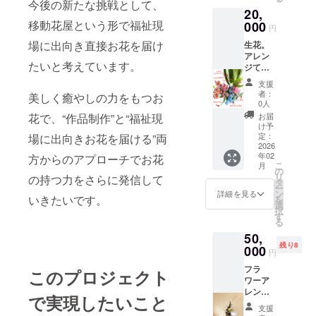
今後の新たな挑戦として、
20,
移動花屋という形で福祉現
000
円
場に出向き直接お花を届け
生花。
アレン
たいと考えています。
ジては
なく、
支援
自宅に
者：
美しく癒やしの力をもつお
自分で
0人
自由に
お届
花で、“作品制作”と“福祉現
飾りた
け予
いとい
定：
場に出向きお花を届ける”両
う方向
2026
年02
け。季
方からのアプローチでお花
こ
月
節のお
の
リ
の持つ力をさらに発信して
花に枝
タ
ー
物・葉
ン
詳細を見る
いきたいです。
を
物を入
選
択
れてお
す
る
届けし
50,
ます！
残り8
画像は
000
円
イメー
フラ
ジにな
このプロジェクト
ワーア
りま
レンジ
す。
で実現したいこと
メント
支援
（ギフ