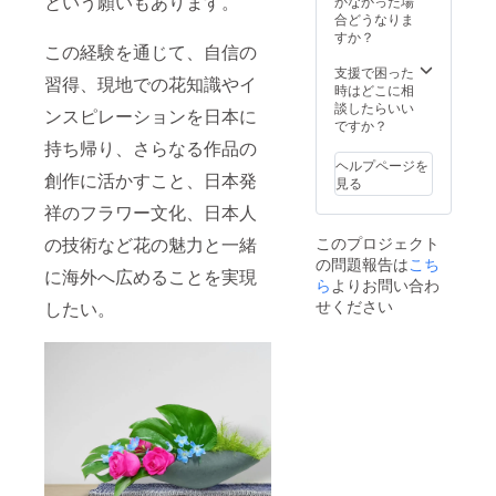
という願いもあります。
かなかった場
合どうなりま
すか？
この経験を通じて、自信の
支援で困った
習得、現地での花知識やイ
時はどこに相
談したらいい
ンスピレーションを日本に
ですか？
持ち帰り、さらなる作品の
ヘルプページを
創作に活かすこと、日本発
見る
祥のフラワー文化、日本人
このプロジェクト
の技術など花の魅力と一緒
の問題報告は
こち
に海外へ広めることを実現
ら
よりお問い合わ
せください
したい。