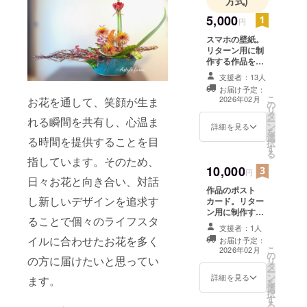
方式)
の仕事をし
ています。
5,000
円
生のお花を
スマホの壁紙。
生けること
リターン用に制
作する作品を壁
で人の心を
紙としてリター
支援者：13人
動かせるよ
ンします。
お届け予定：
うな作品を
こ
2026年02月
お花を通して、笑顔が生ま
の
制作をして
リ
タ
れる瞬間を共有し、心温ま
ー
います。
ン
詳細を見る
を
選
る時間を提供することを目
択
す
る
指しています。そのため、
10,000
円
日々お花と向き合い、対話
作品のポスト
し新しいデザインを追求す
カード。リター
ン用に制作する
ることで個々のライフスタ
作品をポスト
支援者：1人
カードにしてお
イルに合わせたお花を多く
お届け予定：
届けします！
こ
2026年02月
の
の方に届けたいと思ってい
リ
タ
ー
ン
詳細を見る
ます。
を
選
択
す
る