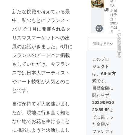
者：
ト）。
2人
季節の
お届
新たな挑戦を考えている最
お花で
け予
制作す
定：
中、私のもとにフランス・
るアレ
2026
年02
ンジメ
パリで11月に開催されるク
こ
月
ントを
の
リ
リスマスマーケットへの出
お届け
タ
ー
しま
ン
詳細を見る
展のお話がきました。6月に
を
す！ 画
選
択
像はイ
す
フランスのアート本に掲載
る
メージ
このプロ
になり
もしていただき、今フラン
ジェクト
ます。
スでは日本人アーティスト
は、
All-In方
式
です。
やアート技術が人気とのこ
目標金額に
とです。
関わらず、
2025/09/30
自信が持てず大変迷いまし
23:59:59
ま
たが、現地に行き全く知ら
でに集まっ
ない地でお花を生けること
た金額が
に挑戦しようと決断しまし
ファンディ