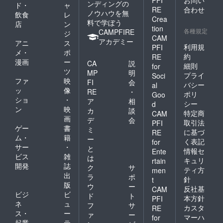
PFI
お問い
ンディングの
ド・
ャ
RE
合わせ
ノウハウを無
飲食
レ
Crea
料で学ぼう
店
ン
tion
各種規定
CAMPFIRE
ジ
CAM
アカデミー
アニ
ス
利用規
PFI
メ・
ポ
約
RE
漫画
ー
CA
説
細則
for
ツ
MP
明
プライ
Soci
ファ
映
FI
会
バシー
al
ッ
像
RE
・
ポリ
Goo
ショ
・
ア
相
シー
d
ン
映
カ
談
特定商
CAM
画
デ
会
取引法
PFI
ゲー
書
ミ
に基づ
RE
ム・
籍
ー
く表記
for
サー
・
と
情報セ
Ente
ビス
雑
は
キュリ
rtain
開発
誌
ク
サ
ティ方
men
出
ラ
ポ
針
t
版
ウ
ー
反社基
CAM
ビジ
ビ
ド
ト
本方針
PFI
ネ
ュ
フ
サ
カスタ
RE
ス・
ー
ァ
ー
マーハ
for
起業
テ