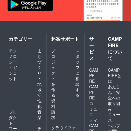
カテゴリー
起案サポート
サ
CAMP
ー
FIRE
テク
ま
プ
ス
ビ
につい
ノロ
ち
ロ
タ
ス
て
ジー
づ
ジ
ッ
・ガ
く
ェ
フ
CAM
CAMP
ジェ
り
ク
に
PFI
FIREと
ット
・
ト
相
RE
は
地
を
談
CAM
あんし
域
作
す
PFI
ん・安
活
る
る
RE
全への
性
資
コ
取り組
化
料
ミュ
み
プロ
音
請
ニ
ニュー
ダク
楽
求
ティ
ス
ト
CAM
ヘルプ
クラウドファ
フー
チ