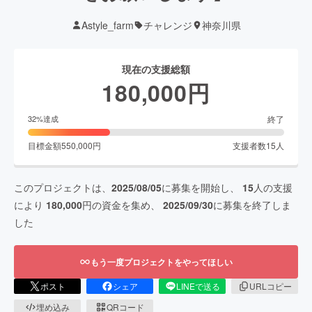
Astyle_farm
チャレンジ
神奈川県
現在の支援総額
180,000
円
終了
32
%達成
目標金額
550,000
円
支援者数
15
人
このプロジェクトは、
2025/08/05
に募集を開始し、
15
人の支援
により
180,000
円の資金を集め、
2025/09/30
に募集を終了しま
した
もう一度プロジェクトをやってほしい
ポスト
シェア
LINEで送る
URLコピー
埋め込み
QRコード