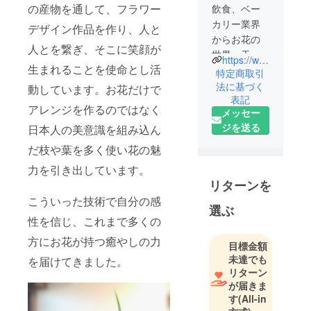
の産物を通して、フラワー
飲食、ベー
カリー業界
デザイン作品を作り、人と
からお花の
人とを繋ぎ、そこに笑顔が
世界へ天
https://www.instagram.com/astyle.farm_flowerart?igsh=NmhuNjRsNmltbWsy
生まれることを使命とし活
職。
特定商取引
2018年～ゼ
法に基づく
動しています。お花だけで
表記
ロからフラ
アレンジを作るのではなく
メッセー
ワーデザイ
ジを送る
日本人の美意識を組み込ん
ンを学び
オーダーメ
だ枝や葉を多く使い花の魅
イドフラ
力を引き出しています。
ワーアレン
リターンを
ジメント制
こういった技術で自分の感
作、作品展
選ぶ
性を信じ、これまで多くの
示、花壇管
理など日々
方にお花が持つ癒やしの力
目標金額
フラワー
未達でも
を届けてきました。
アーティス
リターン
トとしてフ
が届きま
す
(All-in
リーでお花