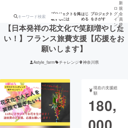
新
ロ
規
グ
会
プロジェクトを掲
はじ
プロジェクト
/
載するには
める
をさがす
イ
員
ン
登
【日本発祥の花文化で笑顔増やした
録
い！】フランス旅費支援【応援をお
願いします】
人気のプロ
注目のリ
注目の新着プロ
募集終了が近いプ
もうすぐ公開
ジェクト
ターン
ジェクト
ロジェクト
されます
Astyle_farm
チャレンジ
神奈川県
アート・写真
音楽
現在の支援総
テクノロジー・ガジェット
ゲーム・サ
額
180,
映像・映画
書籍・雑誌
000
ビジネス・起業
チャレンジ