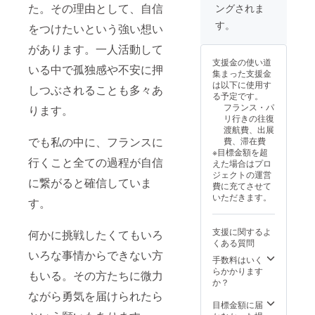
た。その理由として、自信
ングされま
す。
をつけたいという強い想い
があります。一人活動して
支援金の使い道
いる中で孤独感や不安に押
集まった支援金
は以下に使用す
しつぶされることも多々あ
る予定です。
フランス・パ
ります。
リ行きの往復
渡航費、出展
でも私の中に、フランスに
費、滞在費
※目標金額を超
行くこと全ての過程が自信
えた場合はプロ
ジェクトの運営
に繋がると確信していま
費に充てさせて
いただきます。
す。
支援に関するよ
何かに挑戦したくてもいろ
くある質問
いろな事情からできない方
手数料はいく
らかかります
もいる。その方たちに微力
か？
ながら勇気を届けられたら
目標金額に届