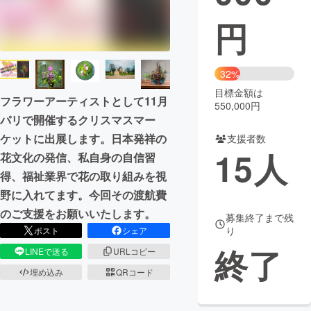
円
まちづくり・地域活性化
CAMPFIRE for Social Good
CAMPFIRE Creation
32%
CAMPFIREふるさと納税
machi-ya
コミュニティ
目標金額は
フラワーアーティストとして11月
550,000円
パリで開催するクリスマスマー
ケットに出展します。日本発祥の
支援者数
15
人
花文化の発信、私自身の自信習
得、福祉業界で花の取り組みを視
野に入れてます。今回その渡航費
のご支援をお願いいたします。
募集終了まで残
り
ポスト
シェア
終了
LINEで送る
URLコピー
埋め込み
QRコード