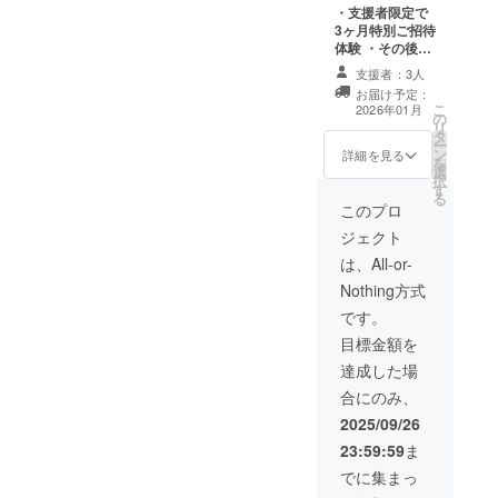
・支援者限定で
3ヶ月特別ご招待
体験 ・その後は
特別月額3,000円
支援者：3人
（通常3,980円）
お届け予定：
・リリース後1年
こ
2026年01月
の
間有効
リ
タ
ー
ン
詳細を見る
を
選
択
す
る
このプロ
ジェクト
は、All-or-
Nothing方式
です。
目標金額を
達成した場
合にのみ、
2025/09/26
23:59:59
ま
でに集まっ