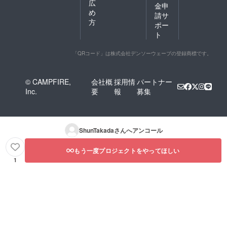
広
金申
め
請サ
方
ポー
ト
「QRコード」は株式会社デンソーウェーブの登録商標です。
© CAMPFIRE,
会社概
採用情
パートナー
Inc.
要
報
募集
ShunTakada
さんへアンコール
もう一度プロジェクトをやってほしい
1