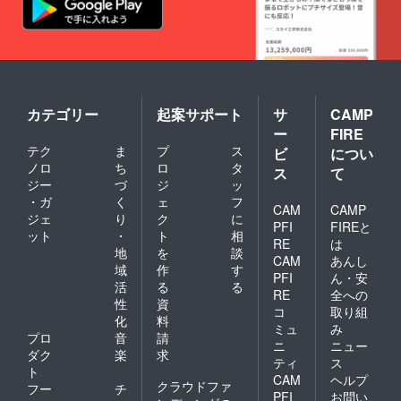
カテゴリー
起案サポート
サ
CAMP
ー
FIRE
テク
ま
プ
ス
ビ
につい
ノロ
ち
ロ
タ
ス
て
ジー
づ
ジ
ッ
・ガ
く
ェ
フ
CAM
CAMP
ジェ
り
ク
に
PFI
FIREと
ット
・
ト
相
RE
は
地
を
談
CAM
あんし
域
作
す
PFI
ん・安
活
る
る
RE
全への
性
資
コ
取り組
化
料
ミュ
み
プロ
音
請
ニ
ニュー
ダク
楽
求
ティ
ス
ト
CAM
ヘルプ
クラウドファ
フー
チ
PFI
お問い