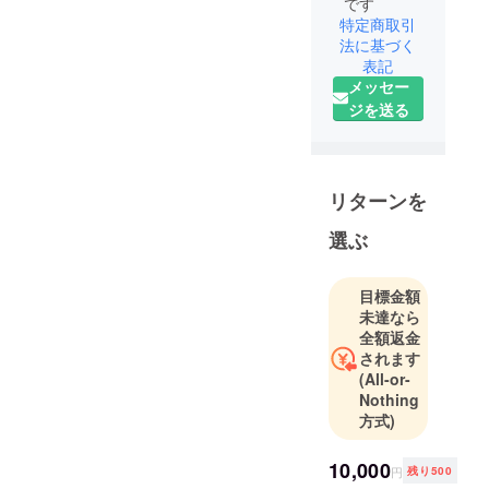
です
特定商取引
法に基づく
表記
メッセー
ジを送る
リターンを
選ぶ
目標金額
未達なら
全額返金
されます
(All-or-
Nothing
方式)
10,000
円
残り500