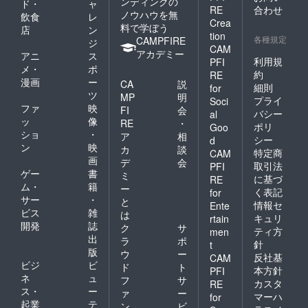
ンディングの
ド・
ャ
RE
合わせ
ノウハウを無
飲食
レ
Crea
料で学ぼう
店
ン
tion
各種規定
CAMPFIRE
ジ
CAM
アカデミー
アニ
ス
利用規
PFI
メ・
ポ
約
RE
漫画
ー
CA
説
細則
for
ツ
MP
明
プライ
Soci
ファ
映
FI
会
バシー
al
ッ
像
RE
・
ポリ
Goo
ショ
・
ア
相
シー
d
ン
映
カ
談
特定商
CAM
画
デ
会
取引法
PFI
ゲー
書
ミ
に基づ
RE
ム・
籍
ー
く表記
for
サー
・
と
情報セ
Ente
ビス
雑
は
キュリ
rtain
開発
誌
ク
サ
ティ方
men
出
ラ
ポ
針
t
版
ウ
ー
反社基
CAM
ビジ
ビ
ド
ト
本方針
PFI
ネ
ュ
フ
サ
カスタ
RE
ス・
ー
ァ
ー
マーハ
for
起業
テ
ン
ビ