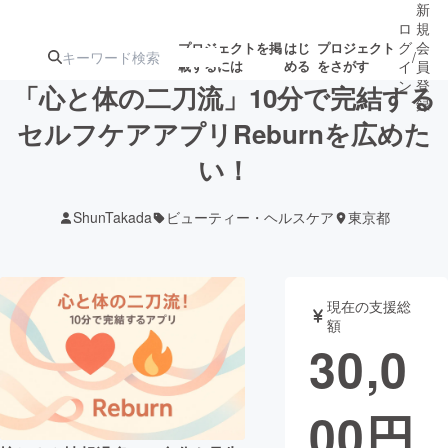
新
ロ
規
グ
会
プロジェクトを掲
はじ
プロジェクト
/
載するには
める
をさがす
イ
員
ン
登
「心と体の二刀流」10分で完結する
録
セルフケアアプリReburnを広めた
い！
人気のプロ
注目のリ
注目の新着プロ
募集終了が近いプ
もうすぐ公開
ジェクト
ターン
ジェクト
ロジェクト
されます
ShunTakada
ビューティー・ヘルスケア
東京都
アート・写真
音楽
現在の支援総
テクノロジー・ガジェット
ゲーム・サ
額
30,0
映像・映画
書籍・雑誌
00
円
ビジネス・起業
チャレンジ