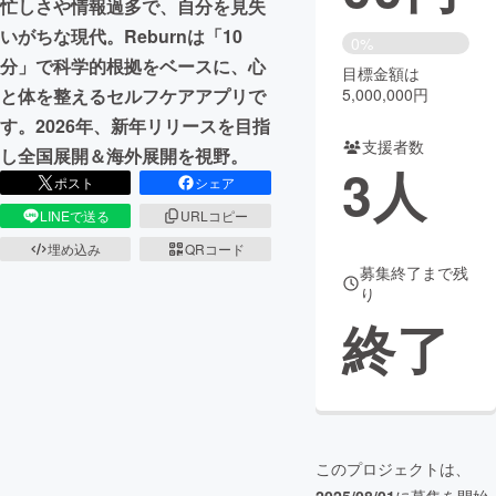
忙しさや情報過多で、自分を見失
いがちな現代。Reburnは「10
まちづくり・地域活性化
0%
分」で科学的根拠をベースに、心
目標金額は
5,000,000円
と体を整えるセルフケアアプリで
CAMPFIRE for Social Good
CAMPFIRE Creation
す。2026年、新年リリースを目指
CAMPFIREふるさと納税
machi-ya
コミュニティ
支援者数
し全国展開＆海外展開を視野。
3
人
ポスト
シェア
LINEで送る
URLコピー
埋め込み
QRコード
募集終了まで残
り
終了
このプロジェクトは、