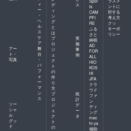
ラスメ
Spor
ィ
デ
ス
ントに
ts
ー
ィ
対する
CAM
・
ン
考え方
PFI
ヘ
グ
クッ
RE
ル
と
キーポ
ふる
ス
は
リシー
さと
ケ
プ
実
納税
ア
ロ
施
AD
アー
舞
ジ
事
FOR
ト・
台
ェ
例
ALL
写真
・
ク
HIO
パ
ト
KOS
フ
の
HI
ォ
作
JFA
ー
り
クラ
マ
方
ウド
ン
プ
統
ファ
ス
ロ
計
ン
ソー
ジ
デ
ディ
シャ
ェ
ー
ング
ル
ク
タ
mac
グッ
ト
hi-ya
ド
の
補助