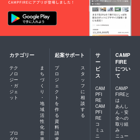
カテゴリー
起案サポート
サ
CAMP
ー
FIRE
テク
ま
プ
ス
ビ
につい
ノロ
ち
ロ
タ
ス
て
ジー
づ
ジ
ッ
・ガ
く
ェ
フ
CAM
CAMP
ジェ
り
ク
に
PFI
FIREと
ット
・
ト
相
RE
は
地
を
談
CAM
あんし
域
作
す
PFI
ん・安
活
る
る
RE
全への
性
資
コ
取り組
化
料
ミュ
み
プロ
音
請
ニ
ニュー
ダク
楽
求