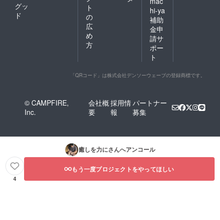
mac
グッ
ト
hi-ya
ド
の
補助
広
金申
め
請サ
方
ポー
ト
「QRコード」は株式会社デンソーウェーブの登録商標です。
© CAMPFIRE,
会社概
採用情
パートナー
Inc.
要
報
募集
癒しを力に
さんへアンコール
もう一度プロジェクトをやってほしい
4