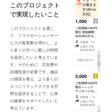
このプロジェクト
が届きま
ています。
す
(All-in
今回は、そ
で実現したいこと
方式)
の第一歩と
1,000
して、新た
円
な集客と
このプロジェクトを通じ
ご利用時1000円
サービス展
割引 有効期間：
て、リラクゼーションサー
2025年9月15
開のための
日〜2026年9月
支援者：0人
ビスの集客数を増やし、よ
資金を募っ
14日まで有効 お
お届け予定：
名前とメールア
ています。
り多くの方々に癒しの時間
こ
2025年09月
の
ドレスを備考欄
リ
共感してく
タ
にご記載くださ
を提供したいと考えていま
ー
ださった
ン
い
詳細を見る
を
選
す。そのために、広告費や
方、ぜひ応
択
す
る
援をお願い
設備投資が必要です。施設
3,000
いたしま
円
の環境を整え、より多くの
す！
ご利用時1000円
人々にリラックスできる空
割引＋ヘッド
マッサージ15分
間を提供することで、心身
有効期間：2025
支援者：1人
年9月15日〜
の健康をサポートしたいと
お届け予定：
2026年9月14日
こ
2025年09月
の
まで有効 お名前
考えています。
リ
タ
とメールアドレ