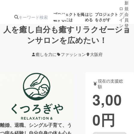
新
ロ
規
グ
会
プロジェクトを掲
はじ
プロジェクト
/
載するには
める
をさがす
イ
員
ン
登
人を癒し自分も癒すリラクゼーショ
録
ンサロンを広めたい！
人気のプロ
注目のリ
注目の新着プロ
募集終了が近いプ
もうすぐ公開
癒しを力に
ファッション
大阪府
ジェクト
ターン
ジェクト
ロジェクト
されます
アート・写真
音楽
現在の支援総
額
3,00
テクノロジー・ガジェット
ゲーム・サ
0
円
映像・映画
書籍・雑誌
離婚、退職、シングル子育て、う
ビジネス・起業
チャレンジ
つ病を経験し自分自身の体も心も