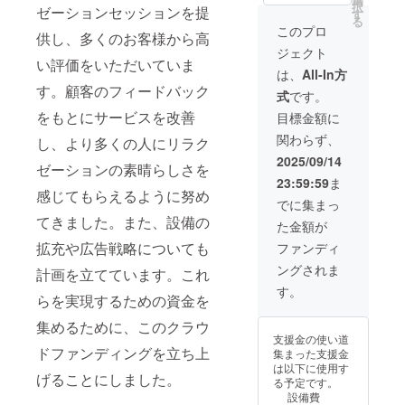
択
ゼーションセッションを提
す
ドレスを備考欄
る
にご記載くださ
このプロ
供し、多くのお客様から高
い
ジェクト
い評価をいただいていま
は、
All-In方
す。顧客のフィードバック
式
です。
をもとにサービスを改善
目標金額に
関わらず、
し、より多くの人にリラク
2025/09/14
ゼーションの素晴らしさを
23:59:59
ま
感じてもらえるように努め
でに集まっ
てきました。また、設備の
た金額が
拡充や広告戦略についても
ファンディ
ングされま
計画を立てています。これ
す。
らを実現するための資金を
集めるために、このクラウ
支援金の使い道
ドファンディングを立ち上
集まった支援金
は以下に使用す
げることにしました。
る予定です。
設備費