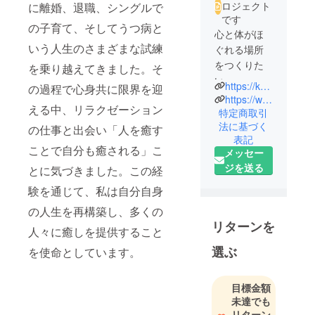
ロジェクト
に離婚、退職、シングルで
です
の子育て、そしてうつ病と
心と体がほ
いう人生のさまざまな試練
ぐれる場所
をつくりた
を乗り越えてきました。そ
い。
https://kutsurogiya.jp/menu/
の過程で心身共に限界を迎
自身の人生
https://www.instagram.com/kutsurogiya__relaxation?igsh=MWxibHk4dmViZWl4Zg%3D%3D&utm_source=qr
える中、リラクゼーション
経験（離
特定商取引
法に基づく
婚、子育
の仕事と出会い「人を癒す
表記
て、うつ、
ことで自分も癒される」こ
メッセー
転職）を通
ジを送る
とに気づきました。この経
じて、
「人はいつ
験を通じて、私は自分自身
からでも立
の人生を再構築し、多くの
ち上がれ
リターンを
人々に癒しを提供すること
る」こと
選ぶ
を、リラク
を使命としています。
ゼーション
という形で
目標金額
伝えていき
未達でも
たいと思っ
リターン