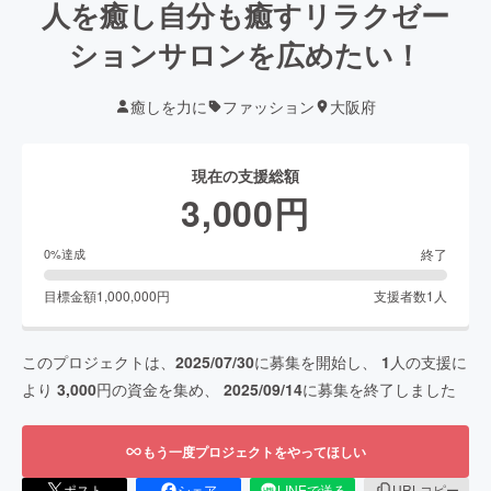
人を癒し自分も癒すリラクゼー
ションサロンを広めたい！
癒しを力に
ファッション
大阪府
現在の支援総額
3,000
円
終了
0
%達成
目標金額
1,000,000
円
支援者数
1
人
このプロジェクトは、
2025/07/30
に募集を開始し、
1
人の支援に
より
3,000
円の資金を集め、
2025/09/14
に募集を終了しました
もう一度プロジェクトをやってほしい
ポスト
シェア
LINEで送る
URLコピー