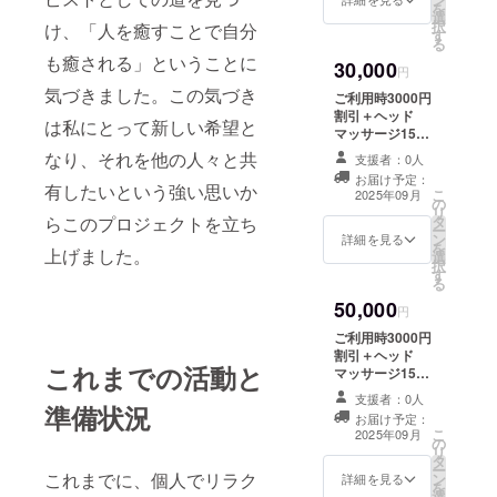
を
選
アドレスを備考
択
け、「人を癒すことで自分
す
欄にご記載くだ
る
さい
も癒される」ということに
30,000
円
気づきました。この気づき
ご利用時3000円
割引＋ヘッド
は私にとって新しい希望と
マッサージ15分
＋フットマッ
なり、それを他の人々と共
支援者：0人
サージ30分 有効
お届け予定：
期間：2025年9
有したいという強い思いか
こ
2025年09月
の
月15日〜2026年
リ
タ
らこのプロジェクトを立ち
9月14日まで有
ー
ン
効 を5回分 お名
詳細を見る
を
上げました。
選
前とメールアド
択
す
レスを備考欄に
る
ご記載ください
50,000
円
ご利用時3000円
割引＋ヘッド
これまでの活動と
マッサージ15分
＋フットマッ
支援者：0人
サージ30分 有効
準備状況
お届け予定：
期間：2025年9
こ
2025年09月
の
月15日〜2026年
リ
タ
9月14日まで有
ー
これまでに、個人でリラク
ン
効 を10回分 お
詳細を見る
を
選
名前とメールア