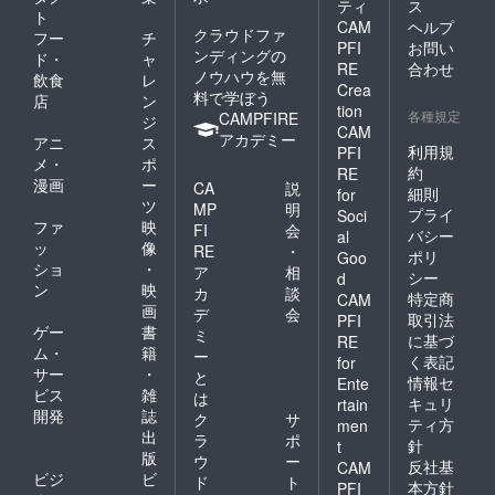
ティ
ス
ト
CAM
ヘルプ
クラウドファ
フー
チ
PFI
お問い
ンディングの
ド・
ャ
RE
合わせ
ノウハウを無
飲食
レ
Crea
料で学ぼう
店
ン
tion
各種規定
CAMPFIRE
ジ
CAM
アカデミー
アニ
ス
利用規
PFI
メ・
ポ
約
RE
漫画
ー
CA
説
細則
for
ツ
MP
明
プライ
Soci
ファ
映
FI
会
バシー
al
ッ
像
RE
・
ポリ
Goo
ショ
・
ア
相
シー
d
ン
映
カ
談
特定商
CAM
画
デ
会
取引法
PFI
ゲー
書
ミ
に基づ
RE
ム・
籍
ー
く表記
for
サー
・
と
情報セ
Ente
ビス
雑
は
キュリ
rtain
開発
誌
ク
サ
ティ方
men
出
ラ
ポ
針
t
版
ウ
ー
反社基
CAM
ビジ
ビ
ド
ト
本方針
PFI