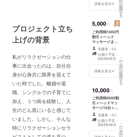
ー
ン
スを備考欄にご
詳細を見る
を
選
記載ください
択
す
る
5,000
円
プロジェクト立ち
ご利用時1000円
割引＋ヘッド
上げの背景
マッサージまた
はフットマッ
支援者：0人
サージ30分 有効
お届け予定：
私がリラクゼーションの仕
期間：2025年9
こ
2025年09月
の
月15日〜2026年
リ
事に出会ったのは、自分自
タ
9月14日まで有
ー
ン
効 お名前とメー
詳細を見る
を
身が心身共に限界を迎えて
選
ルアドレスを備
択
す
考欄にご記載く
いた時でした。離婚や退
る
ださい
10,000
円
職、シングルでの子育てに
ご利用時3000割
加え、うつ病を経験し、人
引＋ヘッドマッ
サージ15分＋
生のどん底にいると感じて
フットマッサー
支援者：0人
ジ30分 有効期
いました。しかし、そんな
お届け予定：
間：2025年9月
こ
2025年09月
の
時にリラクゼーションセラ
15日〜2026年9
リ
タ
月14日まで有効
ー
ピストとしての道を見つ
ン
お名前とメール
詳細を見る