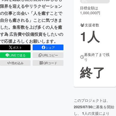
0%
限界を迎える中リラクゼーション
目標金額は
まちづくり・地域活性化
1,000,000円
の仕事と出会い「人を癒すことで
自分も癒される」ことに気づきま
支援者数
CAMPFIRE for Social Good
CAMPFIRE Creation
した。集客数を上げ多くの人を癒
1
人
CAMPFIREふるさと納税
machi-ya
コミュニティ
す為 広告費や設備投資をしたいの
で応援よろしくお願いします。
ポスト
シェア
募集終了まで残
LINEで送る
URLコピー
り
埋め込み
QRコード
終了
このプロジェクトは、
2025/07/30
に募集を開始
し、
1
人の支援により