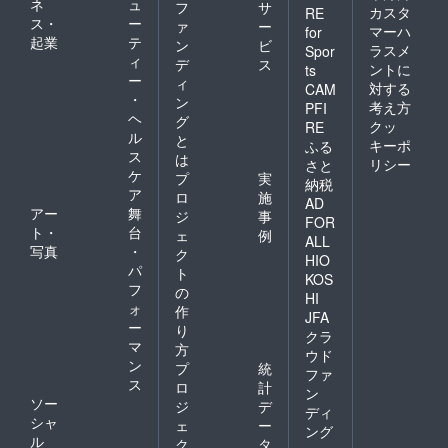
ネ
ュ
フ
サ
カスタ
RE
ス・
ー
ァ
ー
マーハ
for
起業
テ
ン
ビ
ラスメ
Spor
ィ
デ
ス
ントに
ts
ー
ィ
対する
CAM
・
ン
考え方
PFI
ヘ
グ
クッ
RE
ル
と
キーポ
ふる
ス
は
リシー
さと
ケ
プ
実
納税
ア
ロ
施
AD
アー
舞
ジ
事
FOR
ト・
台
ェ
例
ALL
写真
・
ク
HIO
パ
ト
KOS
フ
の
HI
ォ
作
JFA
ー
り
クラ
マ
方
ウド
ン
プ
統
ファ
ス
ロ
計
ン
ソー
ジ
デ
ディ
シャ
ェ
ー
ング
ル
ク
タ