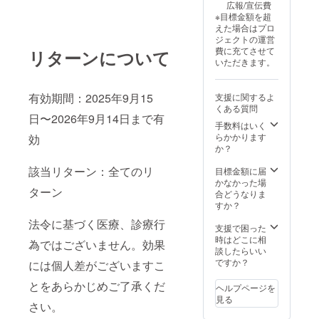
広報/宣伝費
※目標金額を超
えた場合はプロ
ジェクトの運営
費に充てさせて
リターンについて
いただきます。
有効期間：2025年9月15
支援に関するよ
くある質問
日〜2026年9月14日まで有
手数料はいく
らかかります
効
か？
該当リターン：全てのリ
目標金額に届
かなかった場
ターン
合どうなりま
すか？
法令に基づく医療、診療行
支援で困った
時はどこに相
為ではございません。効果
談したらいい
ですか？
には個人差がございますこ
とをあらかじめご了承くだ
ヘルプページを
見る
さい。