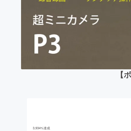
【ボ
3,934
%達成