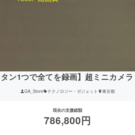
タン1つで全てを録画】超ミニカメラ
GA_Store
テクノロジー・ガジェット
東京都
現在の支援総額
786,800
円