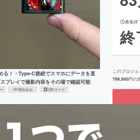
募集終
CAMPFIRE for Social Good
CAMPFIRE Creation
終
CAMPFIREふるさと納税
machi-ya
コミュニティ
このプロジェ
しめる！・Type-C接続でスマホにデータを直
786,800
円の
ディスプレイで撮影内容をその場で確認可能
ピー
埋め込み
QRコード