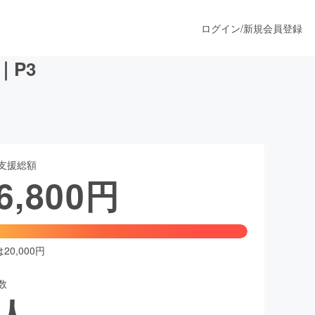
ログイン
/
新規会員登録
｜P3
うすぐ公開されます
支援総額
プロダクト
6,800
円
ファッション
スポーツ
0,000円
数
ア
ソーシャルグッド
人