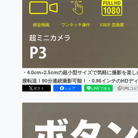
まちづくり・地域活性化
・4.0cm×2.5cmの超小型サイズで気軽に撮影を楽
接転送！90分連続撮影可能！・0.96インチのHD
ポスト
シェア
LINEで送る
URLコ