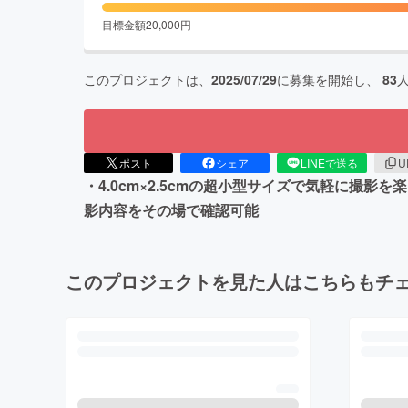
目標金額
20,000
円
このプロジェクトは、
2025/07/29
に募集を開始し、
83
ポスト
シェア
LINEで送る
U
・4.0cm×2.5cmの超小型サイズで気軽に撮影
影内容をその場で確認可能
このプロジェクトを見た人はこちらもチ