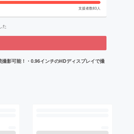
支援者数
83
人
した
連続撮影可能！・0.96インチのHDディスプレイで撮