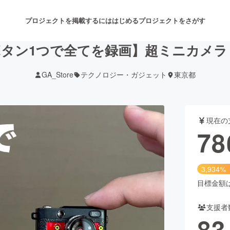
プロジェクトを掲載するには
はじめる
プロジェクトをさがす
タン1つで全てを録画】超ミニカメラ
GA_Store
テクノロジー・ガジェット
東京都
注目のリターン
注目の新着プロジェクト
募集終了が近いプロジェクト
も
現在の
音楽
舞台・パフォーマンス
78
ゲーム・サービス開発
フード・飲食店
3,934%
書籍・雑誌出版
アニメ・漫画
目標金額は2
支援者
チャレンジ
ビューティー・ヘルスケ
83