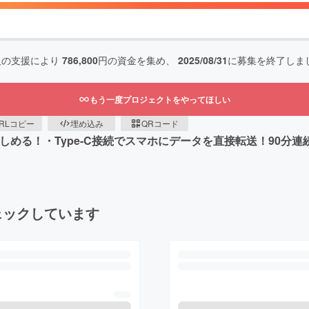
人の支援により
786,800
円の資金を集め、
2025/08/31
に募集を終了しま
もう一度プロジェクトをやってほしい
RLコピー
埋め込み
QRコード
を楽しめる！・Type-C接続でスマホにデータを直接転送！90分
ェックしています