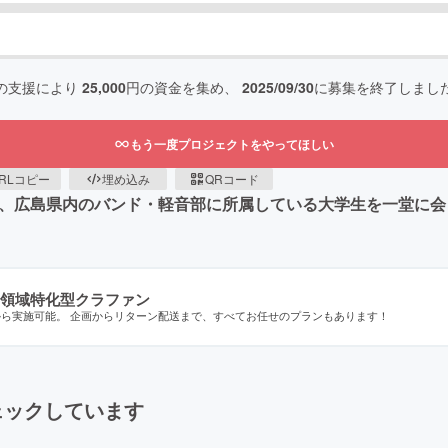
の支援により
25,000
円の資金を集め、
2025/09/30
に募集を終了しまし
もう一度プロジェクトをやってほしい
RLコピー
埋め込み
QRコード
、広島県内のバンド・軽音部に所属している大学生を一堂に会した
領域特化型クラファン
から実施可能。 企画からリターン配送まで、すべてお任せのプランもあります！
ェックしています