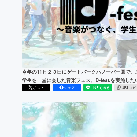
まちづくり・地域活性化
今年の11月２３日にゲートパークハノーバー園で
学生を一堂に会した音楽フェス、D-fest.を実施した
ポスト
シェア
LINEで送る
URLコ