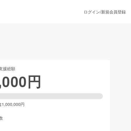
ログイン
/
新規会員登録
うすぐ公開されます
支援総額
プロダクト
,000
円
ファッション
スポーツ
,000,000円
数
ア
ソーシャルグッド
人