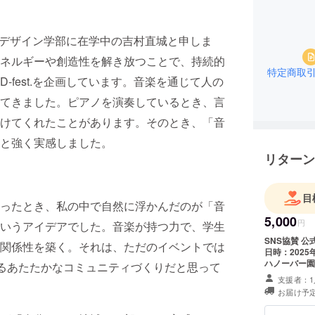
ムデザイン学部に在学中の吉村直城と申しま
ネルギーや創造性を解き放つことで、持続的
特定商取
fest.を企画しています。音楽を通じて人の
てきました。ピアノを演奏しているとき、言
けてくれたことがあります。そのとき、「音
と強く実感しました。
リターン
目
ったとき、私の中で自然に浮かんだのが「音
5,000
円
いうアイデアでした。音楽が持つ力で、学生
SNS協賛 公式SNSにて企業紹介 投稿回数/内容は応相談 イベント詳細 ・
関係性を築く。それは、ただのイベントでは
日時：2025年11月
ハノーバー園 注意事項：支援時、必ず備考欄に掲載を希望されるお
れるあたたかなコミュニティづくりだと思って
をご記入く
支援者：1
いては、プ
お届け予定
い。