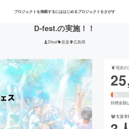
プロジェクトを掲載するには
はじめる
プロジェクトをさがす
D-fest.の実施！！
Dfest
音楽
広島県
注目のリターン
注目の新着プロジェクト
募集終了が近いプロジェクト
も
現在の
音楽
舞台・パフォーマンス
25
ゲーム・サービス開発
フード・飲食店
2%
書籍・雑誌出版
アニメ・漫画
目標金額は1
支援者
チャレンジ
ビューティー・ヘルスケ
3