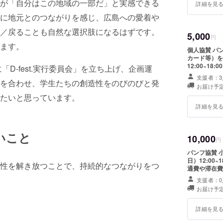
が「自分はこの地域の一部だ」と実感できる
詳細を見
に地元とのつながりを感じ、広島への愛着や
／戻ることも自然な選択肢になるはずです。
5,000
円
ます。
個人協賛 パンフレットにお名前掲載（希望者） お礼メッセージ（手書き
カード等）を送付予定 イベント詳細 ・日時
12:00~18:00 ・場所：ゲートパーク・ハノーバー園 ・支援者様の交
D-fest.実行委員会」を立ち上げ、企画運
や滞在費：支援
支援者：3
を合わせ、学生たちの創造性をのびのびと発
項：支援時、
お届け予定
を希望される
たいと思っています。
詳細を見
いこと
10,000
円
パンフ協賛 小枠 ¥10,000 イベント詳細 ・日時：2025年11月23日（曜
日）12:00~18:00 ・場所：ゲートパーク・ハノー
性を解き放つことで、持続的なつながりをつ
通費や滞在費
意事項：支援
支援者：0
い ・ロゴやバナーなどの画像の受け渡しについては、プロジェクト終了
お届け予定
後にお送りす
詳細を見