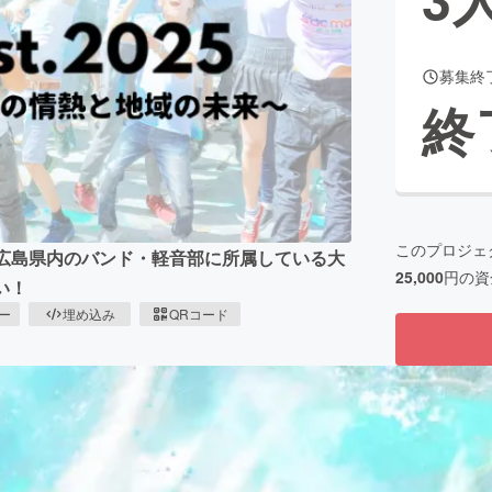
募集終
CAMPFIRE for Social Good
CAMPFIRE Creation
終
CAMPFIREふるさと納税
machi-ya
コミュニティ
このプロジェ
、広島県内のバンド・軽音部に所属している大
25,000
円の資
い！
ピー
埋め込み
QRコード