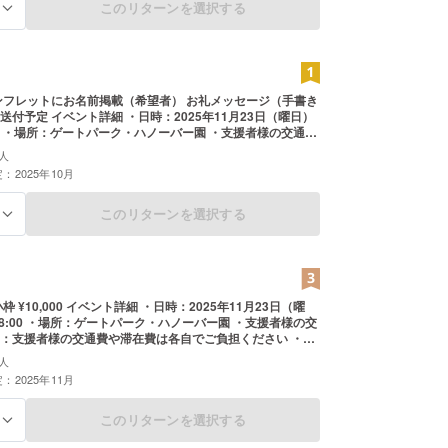
このリターンを選択する
る
：2025年11月23日（曜日）
通費
者様の交通費や滞在費は各自でご負担ください ・注意事
人
パンフレットにお名前掲載を希望される方は備考欄に掲載
：2025年10月
お名前をご記入ください
このリターンを選択する
る
バー園 ・支援者様の交
：支援者様の交通費や滞在費は各自でご負担ください ・注
時、必ず備考欄に掲載を希望されるお名前をご記入くださ
人
：2025年11月
るメールをご確認ください。
このリターンを選択する
る