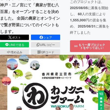
このプロジェクトは、
神戸・三ノ宮にて「農家が営む八
2025/08/05
に募集を開始
百屋」をオープンすることを決め
し、
60
人の支援により
ました。 全国の農家とオンライン
1,555,000
円の資金を集
で繋ぎ野菜についてのイベントも
め、
2025/08/31
に募集を
します。
終了しました
ポスト
シェア
LINEで送る
URLコピー
もう一度プロジェク
トをやってほしい
埋め込み
QRコード