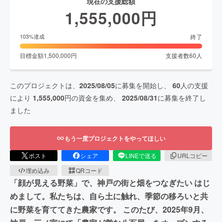
現在の支援総額
1,555,000
円
終了
103
%達成
目標金額
1,500,000
円
支援者数
60
人
このプロジェクトは、
2025/08/05
に募集を開始し、
60
人の支援
により
1,555,000
円の資金を集め、
2025/08/31
に募集を終了し
ました
もう一度プロジェクトをやってほしい
ポスト
シェア
LINEで送る
URLコピー
埋め込み
QRコード
「顔が見える野菜」で、神戸の街と畑をつなぎたい はじ
めまして。私たちは、自ら土に触れ、季節の移ろいと共
に野菜を育ててきた農家です。 このたび、2025年9月、