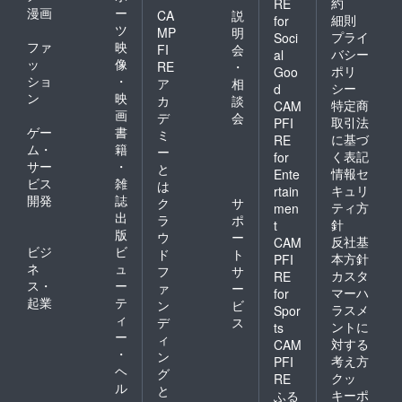
約
RE
漫画
ー
CA
説
細則
for
ツ
MP
明
プライ
Soci
ファ
映
FI
会
バシー
al
ッ
像
RE
・
ポリ
Goo
ショ
・
ア
相
シー
d
ン
映
カ
談
特定商
CAM
画
デ
会
取引法
PFI
ゲー
書
ミ
に基づ
RE
ム・
籍
ー
く表記
for
サー
・
と
情報セ
Ente
ビス
雑
は
キュリ
rtain
開発
誌
ク
サ
ティ方
men
出
ラ
ポ
針
t
版
ウ
ー
反社基
CAM
ビジ
ビ
ド
ト
本方針
PFI
ネ
ュ
フ
サ
カスタ
RE
ス・
ー
ァ
ー
マーハ
for
起業
テ
ン
ビ
ラスメ
Spor
ィ
デ
ス
ントに
ts
ー
ィ
対する
CAM
・
ン
考え方
PFI
ヘ
グ
クッ
RE
ル
と
キーポ
ふる