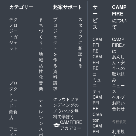
カテゴリー
起案サポート
サ
CAMP
ー
FIRE
テク
ま
プ
ス
ビ
につい
ノロ
ち
ロ
タ
ス
て
ジー
づ
ジ
ッ
・ガ
く
ェ
フ
CAM
CAMP
ジェ
り
ク
に
PFI
FIREと
ット
・
ト
相
RE
は
地
を
談
CAM
あんし
域
作
す
PFI
ん・安
活
る
る
RE
全への
性
資
コ
取り組
化
料
ミュ
み
プロ
音
請
ニ
ニュー
ダク
楽
求
ティ
ス
ト
CAM
ヘルプ
クラウドファ
フー
チ
PFI
お問い
ンディングの
ド・
ャ
RE
合わせ
ノウハウを無
飲食
レ
Crea
料で学ぼう
店
ン
tion
各種規定
CAMPFIRE
ジ
CAM
アカデミー
アニ
ス
利用規
PFI
メ・
ポ