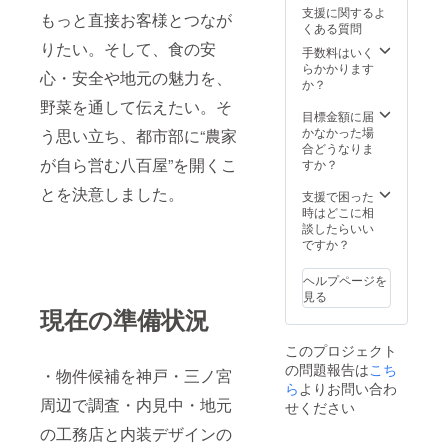
支援に関するよ
もっと直接お客様とつなが
くある質問
りたい。そして、食の安
手数料はいく
らかかります
心・安全や地元の魅力を、
か？
野菜を通して伝えたい。そ
目標金額に届
かなかった場
う思い立ち、都市部に“農家
合どうなりま
が自ら営む八百屋”を開くこ
すか？
とを決意しました。
支援で困った
時はどこに相
談したらいい
ですか？
ヘルプページを
見る
現在の準備状況
このプロジェクト
の問題報告は
こち
・物件候補を神戸・三ノ宮
ら
よりお問い合わ
周辺で調査・内見中・地元
せください
の工務店と内装デザインの