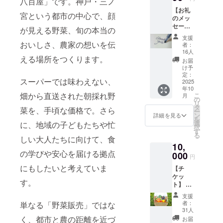
八百屋」です。神戸・三ノ
【お礼
宮という都市の中心で、顔
のメッ
セー
が見える野菜、旬の本当の
ジ】 感
支援
謝の気
おいしさ、農家の想いを伝
者：
持ちを
16人
込め
える場所をつくります。
お届
て、お
け予
礼の
定：
スーパーでは味わえない、
メッ
2025
年10
セージ
畑から直送された朝採れ野
こ
月
をお送
の
リ
りしま
タ
菜を、手頃な価格で。さら
ー
す。
ン
詳細を見る
を
選
に、地域の子どもたちや忙
択
す
る
しい大人たちに向けて、食
10,
の学びや安心を届ける拠点
000
円
にもしたいと考えていま
【チ
ケッ
す。
ト】 野
菜割引
支援
チケッ
者：
単なる「野菜販売」ではな
ト1,000
31人
円分
く、都市と農の距離を近づ
お届