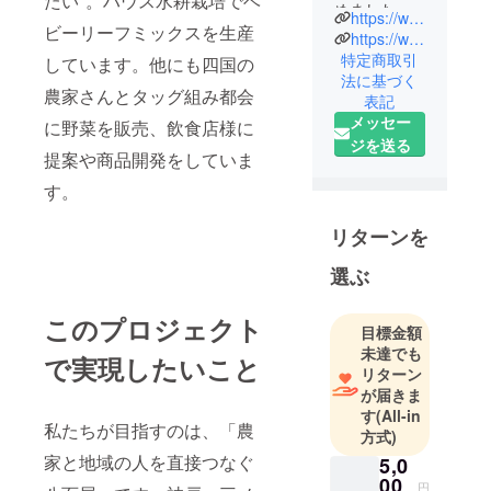
たい"。ハウス水耕栽培でベ
めました！
https://www.wanokunifarm.com/
ビーリーフミックスを生産
スローガン
https://www.instagram.com/wanokuni.farm.act2/
は"心を満た
特定商取引
しています。他にも四国の
法に基づく
す野菜を届
農家さんとタッグ組み都会
表記
けたい"。
メッセー
に野菜を販売、飲食店様に
ハウス水耕
ジを送る
栽培でベ
提案や商品開発をしていま
ビーリーフ
す。
ミックスを
生産してい
リターンを
ます。
選ぶ
他にも水耕
栽培で生産
このプロジェクト
した作物を
目標金額
販売してい
未達でも
で実現したいこと
ます！
リターン
が届きま
す
(All-in
私たちが目指すのは、「農
方式)
家と地域の人を直接つなぐ
5,0
00
円