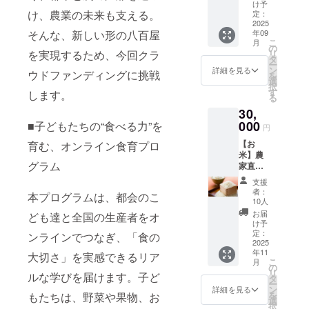
（100円
け予
×10枚）
け、農業の未来も支える。
定：
・1,000
2025
年09
そんな、新しい形の八百屋
円での
こ
月
お買い
の
リ
を実現するため、今回クラ
物にご
タ
ー
利用い
ン
詳細を見る
ウドファンディングに挑戦
を
ただけ
選
択
ます。1
す
します。
る
枚ずつ
30,
の利用
が可能
000
■子どもたちの“食べる力”を
円
です。
【お
育む、オンライン食育プロ
・現金
米】農
への交
グラム
家直
換はで
送！新
きませ
支援
米
ん。お
者：
本プログラムは、都会のこ
5K（全
つりは
10人
国発
でませ
お届
ども達と全国の生産者をオ
送）
ん。 ・
け予
「原材
初回来
定：
ンラインでつなぎ、「食の
料及び
2025
店時に
年11
添加物
お渡し
大切さ」を実感できるリア
こ
月
等の食
いたし
の
リ
ルな学びを届けます。子ど
品表示
ます。
タ
ー
はお届
スタッ
ン
詳細を見る
を
もたちは、野菜や果物、お
け商品
フにク
選
択
のラベ