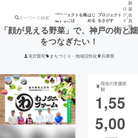
新
ロ
規
グ
会
プロジェクトを掲
はじ
プロジェクト
/
載するには
める
をさがす
イ
員
ン
登
「顔が見える野菜」で、神戸の街と畑
録
をつなぎたい！
人気のプロ
注目のリ
注目の新着プロ
募集終了が近いプ
もうすぐ公開
滝沢賢司
まちづくり・地域活性化
兵庫県
ジェクト
ターン
ジェクト
ロジェクト
されます
アート・写真
音楽
現在の支援総
額
1,55
テクノロジー・ガジェット
ゲーム・サ
5,00
映像・映画
書籍・雑誌
ビジネス・起業
チャレンジ