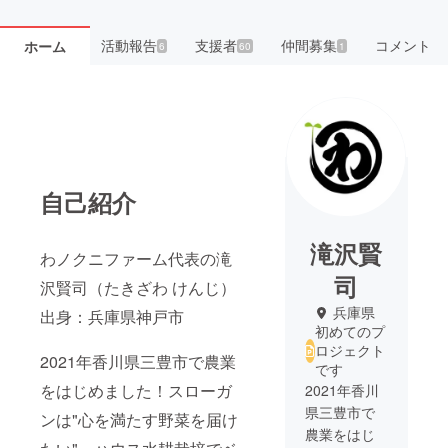
活動報告
支援者
仲間募集
コメント
ホーム
6
60
1
自己紹介
滝沢賢
わノクニファーム代表の滝
司
沢賢司（たきざわ けんじ）
兵庫県
出身：兵庫県神戸市
初めてのプ
ロジェクト
2021年香川県三豊市で農業
です
をはじめました！スローガ
2021年香川
県三豊市で
ンは"心を満たす野菜を届け
農業をはじ