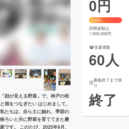
0
円
まちづくり・地域活性化
103%
目標金額は
CAMPFIRE for Social Good
CAMPFIRE Creation
1,500,000円
CAMPFIREふるさと納税
machi-ya
コミュニティ
支援者数
60
人
募集終了まで残
り
終了
「顔が見える野菜」で、神戸の街
と畑をつなぎたい はじめまして。
私たちは、自ら土に触れ、季節の
移ろいと共に野菜を育ててきた農
家です。 このたび、2025年9月、