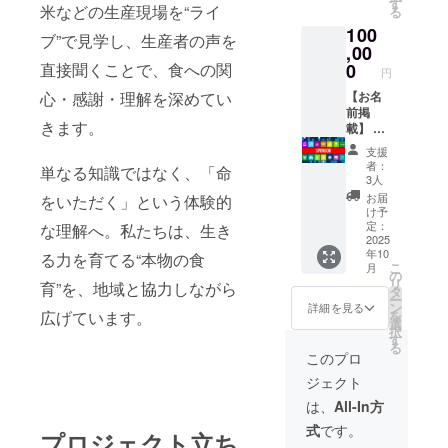
ラウド
す
米などの生産現場を“ライ
る
ルに表
ファン
100
記され
ディン
ブ”で見学し、生産者の声を
ます。
,00
グで支
商品開
援をし
0
直接聞くことで、食への関
円
封前に
た旨を
は必ず
【お名
心・感謝・理解を深めてい
お声掛
お届け
前掲
けくだ
きます。
のリ
載】 わ
さい。
ターン
ノクニ
・有効
支援
に貼付
ファー
期間：
者：
単なる知識ではなく、「命
された
ムの店
2025年
3人
ラベル
舗、HP
9月1
お届
をいただく」という体験的
や注意
に、支
日〜
け予
書きを
援者様
2026年
定：
な理解へ。私たちは、生き
ご確認
のお名
2025
8月31日
年10
くださ
前をス
る力を育てる“本物の食
まで
こ
月
い。」
ポン
の
リ
育”を、地域と協力しながら
サー様
タ
ー
として
ン
詳細を見る
を
広げています。
掲載し
選
択
ます。
す
る
・掲載
このプロ
期間：
ジェクト
2025年
10月1
は、
All-In方
日〜
式
です。
2030年
プロジェクト立ち
9月30日