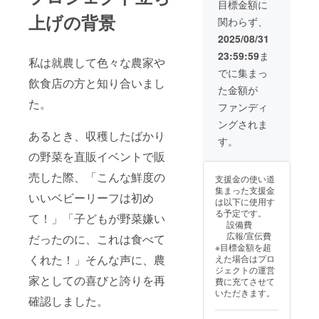
目標金額に
までの5
上げの背景
関わらず、
年間 ・
掲載方
2025/08/31
法：文
23:59:59
ま
字及
私は就農して色々な農家や
び、ロ
でに集まっ
ゴ／バ
飲食店の方と知り合いまし
た金額が
ナーの
た。
掲載 ・
ファンディ
掲載サ
ングされま
イズ：
あるとき、収穫したばかり
要相談
す。
・支援
の野菜を直販イベントで販
時、必
ず備考
売した際、「こんな鮮度の
支援金の使い道
欄に希
集まった支援金
望され
いいベビーリーフは初め
は以下に使用す
るお名
る予定です。
前をご
て！」「子どもが野菜嫌い
設備費
記入く
広報/宣伝費
だったのに、これは食べて
ださ
※目標金額を超
い。
くれた！」そんな声に、農
えた場合はプロ
ジェクトの運営
家としての喜びと誇りを再
費に充てさせて
いただきます。
確認しました。