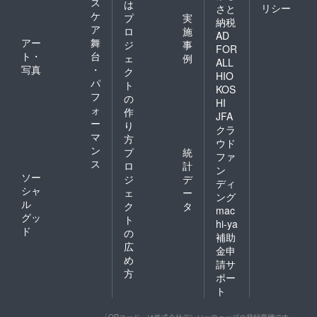
ス
は
リシー
さと
ケ
プ
実
納税
ア
ロ
施
AD
アー
舞
ジ
事
FOR
ト・
台
ェ
例
ALL
写真
・
ク
HIO
パ
ト
KOS
フ
の
HI
ォ
作
JFA
ー
り
クラ
マ
方
ウド
ン
プ
統
ファ
ス
ロ
計
ン
ソー
ジ
デ
ディ
シャ
ェ
ー
ング
ル
ク
タ
mac
グッ
ト
hi-ya
ド
の
補助
広
金申
め
請サ
方
ポー
ト
「QRコード」は株式会社デンソーウェーブの登録商標です。