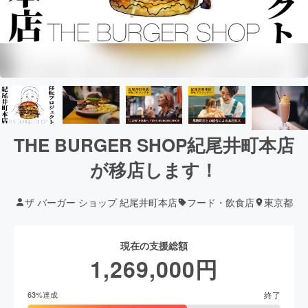
THE BURGER SHOP紀尾井町本店
が移店します！
ザ バーガー ショップ 紀尾井町本店
フード・飲食店
東京都
現在の支援総額
1,269,000
円
終了
63
%達成