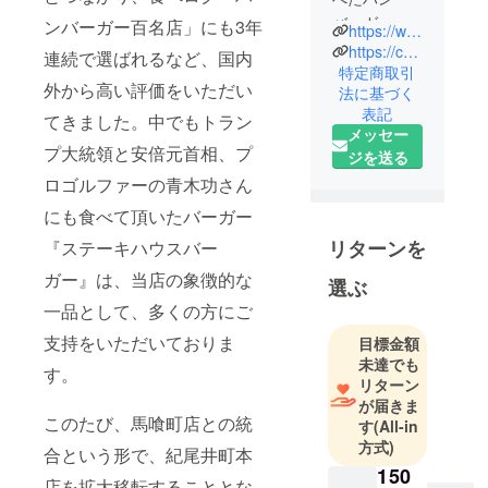
バーガー
ンバーガー百名店」にも3年
https://www.instagram.com/theburgershop_kioi?igsh=aG9pc3Nxa3NoaXRx
屋】
https://capparkstand.wixsite.com/mysite
連続で選ばれるなど、国内
特定商取引
外から高い評価をいただい
法に基づく
2018年1月に
表記
紀尾井町に
てきました。中でもトラン
メッセー
オープンし
プ大統領と安倍元首相、プ
ジを送る
た「THE
ロゴルファーの青木功さん
BURGER
SHOP紀尾井
にも食べて頂いたバーガー
町本店」
リターンを
『ステーキハウスバー
ガー』は、当店の象徴的な
選ぶ
一品として、多くの方にご
そして、
THE
支持をいただいておりま
目標金額
BURGER
未達でも
す。
SHOPの名物
リターン
が届きま
バーガーと
このたび、馬喰町店との統
す
(All-in
いえば！
方式)
合という形で、紀尾井町本
2019年5月に
150
は来日した
店を拡大移転することとな