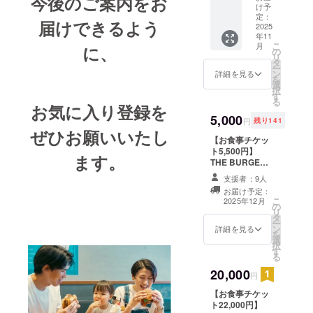
今後のご案内をお
礼の
け予
メッ
定：
届けできるよう
セージ
2025
年11
とオリ
こ
月
に、
ジナル
の
リ
のス
タ
ー
テッ
ン
詳細を見る
を
カー
選
択
60mm×
す
る
60mm
お気に入り登録を
、タオ
5,000
円
残り141
ル
ぜひお願いいたし
830mm
【お食事チケッ
×350m
ト5,500円】
ます。
m、半
THE BURGER
袖Tシャ
SHOP紀尾井町
支援者：9人
ツをお
本店で使えるチ
お届け予定：
送りし
ケット5500円分
こ
2025年12月
ます。
の
（5500円×1枚）
リ
タ
・新店舗でのお
ー
ン
買い物にご利用
詳細を見る
を
選
いただけます。
択
す
・現金への交換
る
はできません。
20,000
おつりはでませ
円
ん。 ・初回来店
【お食事チケッ
時にお渡しいた
ト22,000円】
します。スタッ