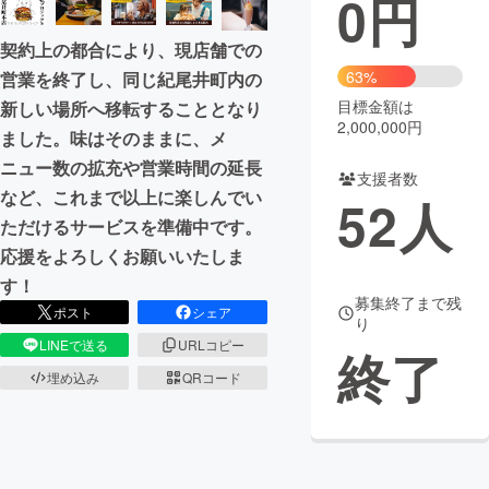
0
円
まちづくり・地域活性化
契約上の都合により、現店舗での
63%
営業を終了し、同じ紀尾井町内の
目標金額は
新しい場所へ移転することとなり
CAMPFIRE for Social Good
CAMPFIRE Creation
2,000,000円
ました。味はそのままに、メ
CAMPFIREふるさと納税
machi-ya
コミュニティ
ニュー数の拡充や営業時間の延長
支援者数
など、これまで以上に楽しんでい
52
人
ただけるサービスを準備中です。
応援をよろしくお願いいたしま
す！
募集終了まで残
ポスト
シェア
り
LINEで送る
URLコピー
終了
埋め込み
QRコード