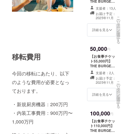
THE BURGER
フにクラウド
SHOP紀尾井町
ファンディング
支援者：13人
本店で使えるチ
で支援をした旨
お届け予定：
ケット22000円
をお声掛けくだ
こ
2025年11月
の
分（2000円×11
さい。 ・2025年
リ
タ
枚） ・新店舗で
9月下旬の店舗確
ー
ン
のお買い物にご
詳細を見る
保予定 ・有効期
を
選
利用いただけま
間：2026年12月
択
す
す。 ・現金への
31日
る
交換はできませ
50,000
ん。おつりはで
円
ません。 ・初回
移転費用
【お食事チケッ
来店時にお渡し
ト55,000円】
いたします。ス
THE BURGER
タッフにクラウ
SHOP紀尾井町
今回の移転にあたり、以下
ドファンディン
支援者：2人
本店で使えるチ
グで支援をした
お届け予定：
ケット55,000円
のような費用が必要となっ
こ
旨をお声掛けく
2025年11月
の
分（5,000円×11
リ
ださい。 ・2025
タ
枚） ・新店舗で
ております。
ー
年9月下旬の店舗
ン
のお買い物にご
詳細を見る
を
確保予定 ・有効
選
利用いただけま
択
期間：2026年12
・新規厨房機器：200万円
す
す。 ・現金への
る
月31日
交換はできませ
100,000
・内装工事費用：900万円〜
ん。おつりはで
円
ません。 ・初回
【お食事チケッ
1,000万円
来店時にお渡し
ト110,000円】
いたします。ス
THE BURGER
タッフにクラウ