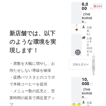
8,0
ハウス
残り44
バー
00
円
ガーを
【THE
ご家庭
BURGE
でも楽
R
しめる
SHOP
冷凍
支援
オリジ
キット
者：
新店舗では、以下
ナルT
の２食
6人
シャツ
セット
お届
のような環境を実
+応援
になり
け予
セッ
ます。
定：
現します！
ト】 ・
2025
レタ
年12
サイズ
ス、ト
こ
月
展開：
マト、
の
リ
S, M,
玉ね
タ
ー
・席数を大幅に増やし、お
L,XL,XX
ぎ、マ
ン
詳細を見る
を
L ・カ
ヨネー
選
待たせしない導線を確保
択
ラー：
ズをご
す
る
ホワイ
用意い
・提携バリスタとのコラボ
10,
ト
ただけ
000
れば当
で本格コーヒーを提供
円
店の味
【THE
・メニュー数の拡充と、営
がほぼ
BURGE
再現で
R
業時間の延長で満足度アッ
きま
SHOP
す。 ・
支援
プ
オリジ
内容：
者：