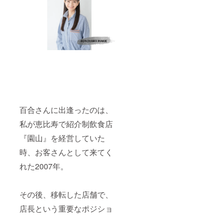
ン内
容： ・
お礼の
メッ
セージ
をメー
ルにて
お送り
させて
頂きま
す （税
込／送
料・手
数料込
百合さんに出逢ったのは、
み） ●
お届け
私が恵比寿で紹介制飲食店
予定日
は0000
『園山』を経営していた
年0月と
時、お客さんとして来てく
なって
おりま
れた2007年。
すが、
日程は
別途ご
相談さ
その後、移転した店舗で、
せてく
ださ
店長という重要なポジショ
い。詳