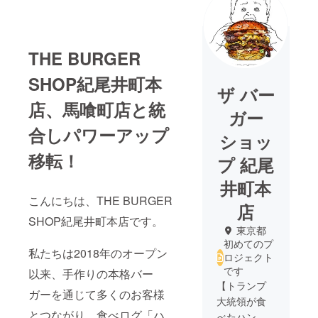
THE BURGER
SHOP紀尾井町本
ザ バー
店、馬喰町店と統
ガー
合しパワーアップ
ショッ
移転！
プ 紀尾
井町本
こんにちは、THE BURGER
店
SHOP紀尾井町本店です。
東京都
初めてのプ
私たちは2018年のオープン
ロジェクト
です
以来、手作りの本格バー
【トランプ
ガーを通じて多くのお客様
大統領が食
とつながり、食べログ「ハ
べたハン