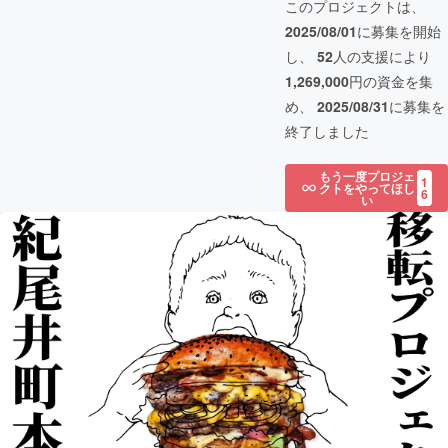
このプロジェクトは、
2025/08/01
に募集を開始
し、
52
人の支援により
1,269,000
円の資金を集
め、
2025/08/31
に募集を
終了しました
もう一度プロジェ
1
クトをやってほし
6
い