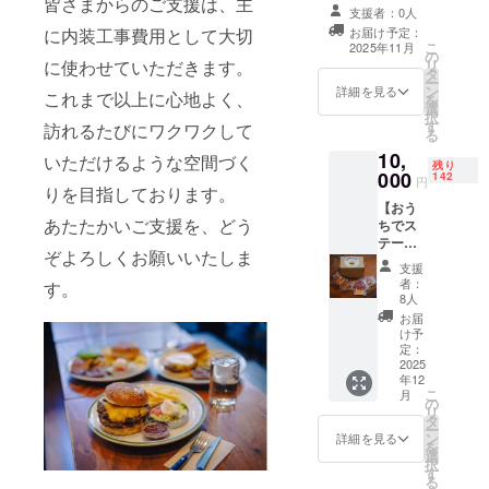
皆さまからのご支援は、主
SHOP紀尾井町
ドファンディン
支援者：0人
本店で使えるチ
グで支援をした
お届け予定：
に内装工事費用として大切
ケット110,000
こ
旨をお声掛けく
2025年11月
の
円分（10,000円
リ
に使わせていただきます。
ださい。 ・2025
タ
×11枚） ・新店
ー
年9月下旬の店舗
ン
舗でのお買い物
詳細を見る
これまで以上に心地よく、
を
確保予定 ・有効
選
にご利用いただ
択
期間：2026年12
す
けます。 ・現金
訪れるたびにワクワクして
る
月31日
への交換はでき
10,
いただけるような空間づく
ません。おつり
残り
000
142
はでません。 ・
円
りを目指しております。
初回来店時にお
【おう
渡しいたしま
あたたかいご支援を、どう
ちでス
す。スタッフに
テーキ
クラウドファン
ぞよろしくお願いいたしま
ハウス
ディングで支援
支援
バー
をした旨をお声
者：
す。
ガー
8人
掛けください。
キット
・2025年9月下
お届
（２食
け予
旬の店舗確保予
分）+応
定：
定 ・有効期間：
援セッ
2025
2026年12月31
年12
ト】 ト
日
こ
月
ランプ
の
リ
大統領
タ
ー
にも食
ン
詳細を見る
を
べて頂
選
択
いたス
す
る
テーキ