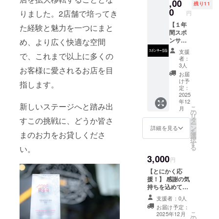
,00
残り11
トランプ大
0
りました。2店舗で培ってき
円
統領が安倍
【１年
た経験と魅力を一つにまと
元総理との
間スポ
ゴルフ場で
ンサー
め、より広く快適な空間
権】 支
の昼食会に
支援
で、これまで以上に多くの
援者様
者：
提供するハ
のお名
3人
お客様に愛されるお店を目
ンバーガー
前（企
お届
業名、
に選んで頂
け予
指します。
ニック
定：
きました。
ネー
2025
年12
トランプ大
ム、
新しいステージへと踏み出
こ
月
チーム
の
統領の好み
リ
名）を
すこの挑戦に、どうか皆さ
タ
ー
に合わせて
スタッ
ン
詳細を見る
を
まのお力をお貸しくださ
フの制
作ったのが
選
択
服にプ
す
当店名物の
る
い。
リント
「ザ・ス
3,000
（又は
円
刺繍）
テーキバー
【とにかく応
いたし
ガー（ダブ
援！】 感謝の気
ます！
持ちを込めて、
ル）」で
・掲載
お礼のメッセー
期間：
支援者：0人
ジをお送りしま
オープ
お届け予定：
す。
ンから
こ
2025年12月
の