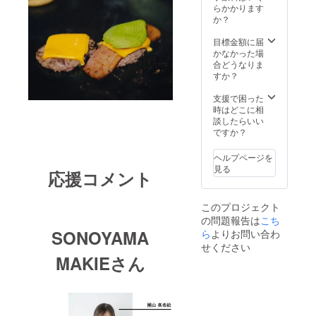
「THE
らかかります
BURGE
か？
R
SHOP
目標金額に届
紀尾井
かなかった場
町本店
合どうなりま
」が見
すか？
えると
思いま
支援で困った
す! 本当
時はどこに相
のス
談したらいい
タッフ
ですか？
として
働ける
ヘルプページを
チャン
見る
応援コメント
スか
も！？
！？ 働
このプロジェクト
いた後
の問題報告は
こち
には美
味しい
SONOYAMA
ら
よりお問い合わ
賄いも
せください
ついて
MAKIEさん
います
よ！
*3〜5時
間程度
●リター