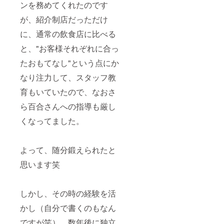
ンを務めてくれたのです
細は、
12月中
が、紹介制店だっただけ
にメー
ルにて
に、通常の飲食店に比べる
ご連絡
いたし
と、"お客様それぞれに合っ
ます。
賄いは
たおもてなし"という点にか
メ
ニュー
なり注力して、スタッフ教
でお好
育もいていたので、なおさ
きなも
の一
ら百合さんへの指導も厳し
品、交
通費は
くなってました。
自己負
担とな
りま
す。
よって、随分鍛えられたと
思います笑
しかし、その時の経験を活
かし（自分で書くのもなん
ですが笑）、数年後に独立