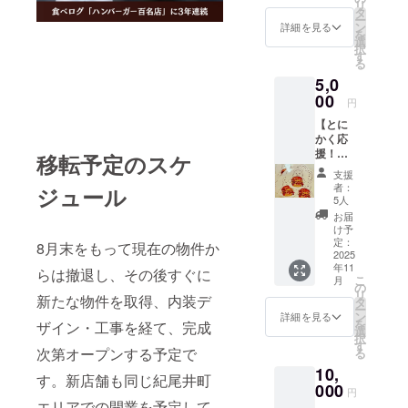
１年間
リ
タ
・掲載
ー
ン
詳細を見る
方法：
を
選
文字、
択
す
企業ロ
る
ゴをス
5,0
タッフ
00
円
ユニ
フォー
【とに
ムにプ
かく応
リント
援！】
移転予定のスケ
（又は
感謝の
支援
刺繍）
気持ち
者：
ジュール
・支援
を込め
5人
時、必
て、お
お届
ず備考
礼の
け予
欄に希
メッ
定：
8月末をもって現在の物件か
望され
セージ
2025
るお名
年11
とオリ
らは撤退し、その後すぐに
前をご
こ
月
ジナル
の
記入く
リ
ロゴス
新たな物件を取得、内装デ
タ
ださ
ー
テッ
ン
詳細を見る
い。 ・
を
ザイン・工事を経て、完成
カー(丸
選
ロゴの
択
60mm×
す
場合は
次第オープンする予定で
る
60mm)
データ
10,
をお送
す。新店舗も同じ紀尾井町
を送信
りしま
000
円
してい
す。
エリアでの開業を予定して