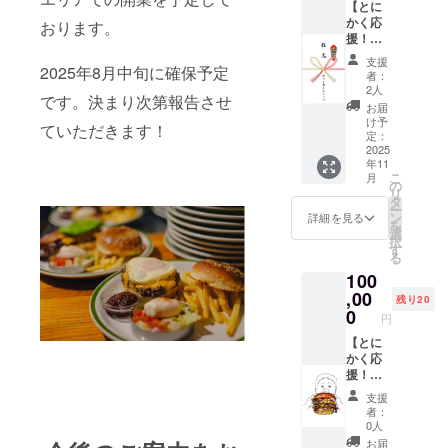
ただき
【とに
ます。
かく応
おります。
援！】
感謝の
支援
気持ち
2025年8月中旬に確保予定
者：
を込め
2人
です。決まり次第報告させ
て、お
お届
礼の
け予
ていただきます！
メッ
定：
セージ
2025
年11
とオリ
こ
月
ジナル
の
リ
粗品タ
タ
ー
オル
ン
詳細を見る
を
(830m
選
択
m×350
す
る
mm)を
100
お送り
しま
,00
残り20
す。
0
円
【とに
かく応
援！】
感謝の
支援
気持ち
者：
を込め
0人
て、お
お届