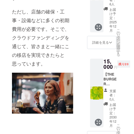
ナルロ
バンズ
6人
ンT +応
2個、ス
お届
ただし、店舗の確保・工
援セッ
テーキ
け予
ト】 ・
定：
ハウス
事・設備などに多くの初期
サイズ
2025
パティ4
年12
展開：
枚、
費用が必要です。そこで、
こ
月
S, M,
の
チーズ8
リ
L,XL,XX
クラウドファンディングを
タ
枚分、
ー
L ・カ
ン
オリジ
詳細を見る
を
通じて、皆さまと一緒にこ
ラー：
選
ナル
択
セーフ
す
バーベ
る
の移店を実現できたらと
ティイ
キュー
15,
エロー
ソース
思っています。
残り20
000
60g ・
円
保存方
【THE
法：冷
BURGE
凍 ・消
R
費期限
SHOP
もしく
支援
紀尾井
は賞味
者：
町本店
0人
期限：
のス
製造日
お届
タッフ
け予
から約
になれ
定：
1ヶ月
る券
2030
原材料
年12
（賄い
及び添
こ
月
付
の
加物等
リ
き）】
タ
の食品