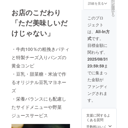
ー
世界中
ン
詳細を見る
表示は
を
から
選
お届け
択
お店のこだわり
様々な
す
商品の
る
お客様
このプロ
ラベル
「ただ美味しいだ
が訪れ
に表記
ジェクト
る
されま
「THE
けじゃない」
は、
All-In方
す。 商
BURGE
品開封
式
です。
R
前には
SHOP
目標金額に
必ずお
紀尾井
・牛肉100％の粗挽きパティ
届けの
関わらず、
町本店
リター
と特製チーズ入りバンズの
」の
2025/08/31
ンに貼
ホール
付され
黄金コンビ
23:59:59
ま
スタッ
たラベ
フとし
でに集まっ
ルや注
・豆乳・甜菜糖・米油で作
て1日職
意書き
た金額が
場体験
るオリジナル豆乳マヨネー
をご確
をして
ファンディ
認くだ
みませ
ズ
さい。
ングされま
んか？
・栄養バランスにも配慮し
お客さ
す。
んとし
たサイドメニューや野菜
て見て
いた景
ジュースサービス
支援に関するよ
色とは
くある質問
また違
う
手数料はいく