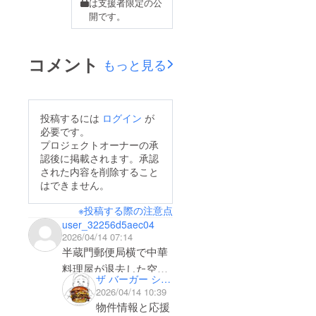
は支援者限定の公
開です。
コメント
もっと見る
投稿するには
ログイン
が
必要です。
プロジェクトオーナーの承
認後に掲載されます。承認
された内容を削除すること
はできません。
※投稿する際の注意点
user_32256d5aec04
2026/04/14 07:14
半蔵門郵便局横で中華
料理屋が退去した空き
ザ バーガー ショップ 紀尾井町本店
物件があるみたいです
2026/04/14 10:39
が、ご興味あります
物件情報と応援