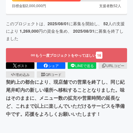
目標金額
2,000,000
円
支援者数
52
人
このプロジェクトは、
2025/08/01
に募集を開始し、
52
人の支援
により
1,269,000
円の資金を集め、
2025/08/31
に募集を終了し
ました
もう一度プロジェクトをやってほしい
16
ポスト
シェア
LINEで送る
URLコピー
埋め込み
QRコード
契約上の都合により、現店舗での営業を終了し、同じ紀
尾井町内の新しい場所へ移転することとなりました。味
はそのままに、メニュー数の拡充や営業時間の延長な
ど、これまで以上に楽しんでいただけるサービスを準備
中です。応援をよろしくお願いいたします！