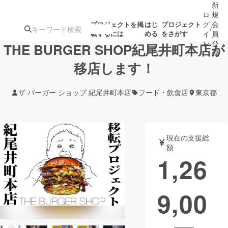
新
ロ
規
グ
会
プロジェクトを掲
はじ
プロジェクト
/
載するには
める
をさがす
イ
員
ン
登
THE BURGER SHOP紀尾井町本店が
録
移店します！
人気のプロ
注目のリ
注目の新着プロ
募集終了が近いプ
もうすぐ公開
ザ バーガー ショップ 紀尾井町本店
フード・飲食店
東京都
ジェクト
ターン
ジェクト
ロジェクト
されます
アート・写真
音楽
現在の支援総
額
1,26
テクノロジー・ガジェット
ゲーム・サ
9,00
映像・映画
書籍・雑誌
ビジネス・起業
チャレンジ