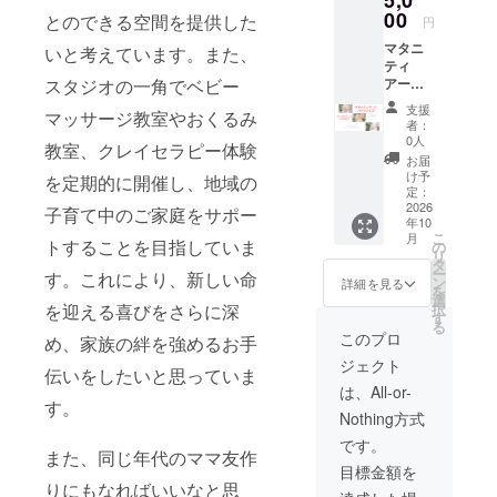
5,0
00
とのできる空間を提供した
円
マタニ
いと考えています。また、
ティ
スタジオの一角でベビー
アート
(ハーフ
支援
マッサージ教室やおくるみ
サイズ)
者：
で使え
0人
教室、クレイセラピー体験
る、ギ
お届
フト券
け予
を定期的に開催し、地域の
チケッ
定：
ト(割引
2026
子育て中のご家庭をサポー
年10
券) ご本
こ
月
人様は
トすることを目指していま
の
リ
もちろ
タ
ー
す。これにより、新しい命
ん、ギ
ン
詳細を見る
を
フトと
選
を迎える喜びをさらに深
択
として
す
る
お使い
このプロ
め、家族の絆を強めるお手
いただ
ジェクト
けま
伝いをしたいと思っていま
す。 有
は、All-or-
効期限
す。
Nothing方式
は発行
から1年
です。
また、同じ年代のママ友作
になり
目標金額を
ます。
りにもなればいいなと思