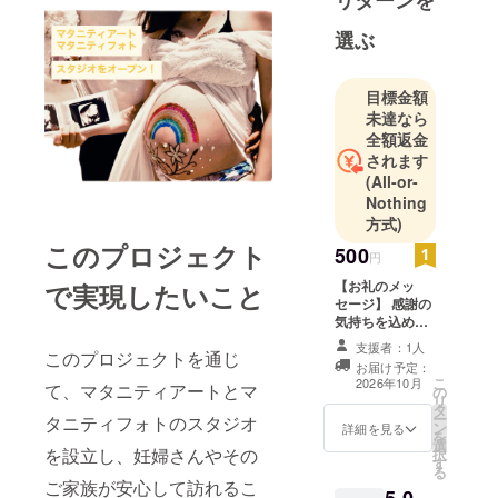
リターンを
い、感性を
活かしマタ
選ぶ
ニティアー
ト活動をし
目標金額
ておりま
未達なら
す。
全額返金
されます
(All-or-
Nothing
方式)
このプロジェクト
500
円
【お礼のメッ
で実現したいこと
セージ】 感謝の
気持ちを込め
て、お礼のメッ
支援者：1人
このプロジェクトを通じ
セージをお送り
お届け予定：
します。
こ
2026年10月
て、マタニティアートとマ
の
リ
タ
ー
タニティフォトのスタジオ
ン
詳細を見る
を
選
を設立し、妊婦さんやその
択
す
る
ご家族が安心して訪れるこ