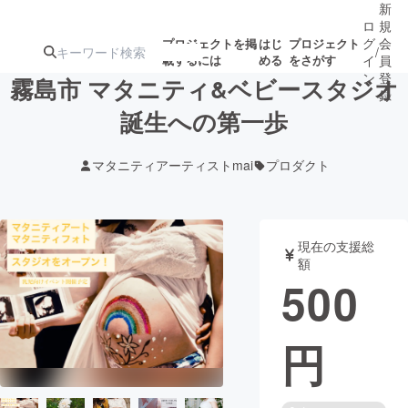
新
ロ
規
グ
会
プロジェクトを掲
はじ
プロジェクト
/
載するには
める
をさがす
イ
員
ン
登
霧島市 マタニティ&ベビースタジオ
録
誕生への第一歩
人気のプロ
注目のリ
注目の新着プロ
募集終了が近いプ
もうすぐ公開
マタニティアーティストmai
プロダクト
ジェクト
ターン
ジェクト
ロジェクト
されます
アート・写真
音楽
現在の支援総
額
500
テクノロジー・ガジェット
ゲーム・サ
円
映像・映画
書籍・雑誌
ビジネス・起業
チャレンジ