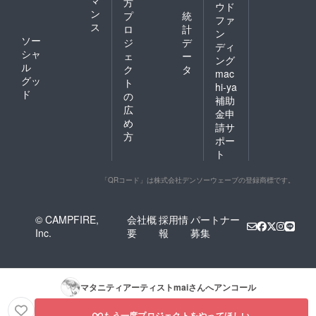
マ
方
ウド
ン
プ
統
ファ
ス
ロ
計
ン
ソー
ジ
デ
ディ
シャ
ェ
ー
ング
ル
ク
タ
mac
グッ
ト
hi-ya
ド
の
補助
広
金申
め
請サ
方
ポー
ト
「QRコード」は株式会社デンソーウェーブの登録商標です。
© CAMPFIRE,
会社概
採用情
パートナー
Inc.
要
報
募集
マタニティアーティストmai
さんへアンコール
もう一度プロジェクトをやってほしい