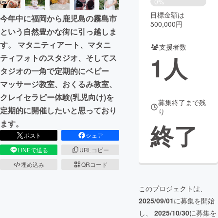
0%
目標金額は
今年中に福岡から鹿児島の霧島市
まちづくり・地域活性化
500,000円
という自然豊かな街に引っ越しま
す。 マタニティアート、マタニ
支援者数
CAMPFIRE for Social Good
CAMPFIRE Creation
1
人
ティフォトのスタジオ、そしてス
CAMPFIREふるさと納税
machi-ya
コミュニティ
タジオの一角で定期的にベビー
マッサージ教室、おくるみ教室、
クレイセラピー体験(乳児向け)を
募集終了まで残
定期的に開催したいと思っており
り
ます。
終了
ポスト
シェア
LINEで送る
URLコピー
埋め込み
QRコード
このプロジェクトは、
2025/09/01
に募集を開始
し、
2025/10/30
に募集を