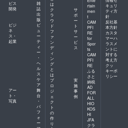
情報セ
Ente
ビス
雑
は
キュリ
rtain
開発
誌
ク
サ
ティ方
men
出
ラ
ポ
針
t
版
ウ
ー
反社基
CAM
ビジ
ビ
ド
ト
本方針
PFI
ネ
ュ
フ
サ
カスタ
RE
ス・
ー
ァ
ー
マーハ
for
起業
テ
ン
ビ
ラスメ
Spor
ィ
デ
ス
ントに
ts
ー
ィ
対する
CAM
・
ン
考え方
PFI
ヘ
グ
クッ
RE
ル
と
キーポ
ふる
ス
は
リシー
さと
ケ
プ
実
納税
ア
ロ
施
AD
アー
舞
ジ
事
FOR
ト・
台
ェ
例
ALL
写真
・
ク
HIO
パ
ト
KOS
フ
の
HI
ォ
作
JFA
ー
り
クラ