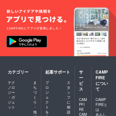
カテゴリー
起案サポート
サ
CAMP
ー
FIRE
テク
ま
プ
ス
ビ
につい
ノロ
ち
ロ
タ
ス
て
ジー
づ
ジ
ッ
・ガ
く
ェ
フ
CAM
CAMP
ジェ
り
ク
に
PFI
FIREと
ット
・
ト
相
RE
は
地
を
談
CAM
あんし