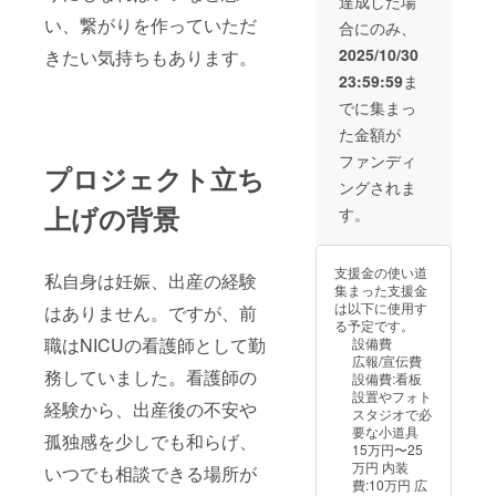
達成した場
い、繋がりを作っていただ
合にのみ、
2025/10/30
きたい気持ちもあります。
23:59:59
ま
でに集まっ
た金額が
ファンディ
プロジェクト立ち
ングされま
上げの背景
す。
支援金の使い道
私自身は妊娠、出産の経験
集まった支援金
は以下に使用す
はありません。ですが、前
る予定です。
職はNICUの看護師として勤
設備費
広報/宣伝費
務していました。看護師の
設備費:看板
設置やフォト
経験から、出産後の不安や
スタジオで必
要な小道具
孤独感を少しでも和らげ、
15万円〜25
万円 内装
いつでも相談できる場所が
費:10万円 広