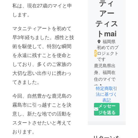
ティ
私は、現在27歳のマイと申
アー
します。
ティス
マタニティアートを初めて
トmai
早3年経ちました。感性と技
福岡県
術を駆使して、特別な瞬間
初めてのプ
ロジェクト
を永遠に残すことを使命と
です
しており、多くのご家族の
鹿児島県出
身、福岡在
大切な思い出作りに携わっ
住のマイで
てきました。
す🎵
特定商取引
法に基づく
今回、自然豊かな鹿児島の
前職の看護
表記
霧島市に引っ越すことを決
メッセー
師を活か
ジを送る
し、マタニ
意し、新たな地での活動を
ティのみな
スタートさせたいと考えて
さまの気持
おります。
ちに寄り添