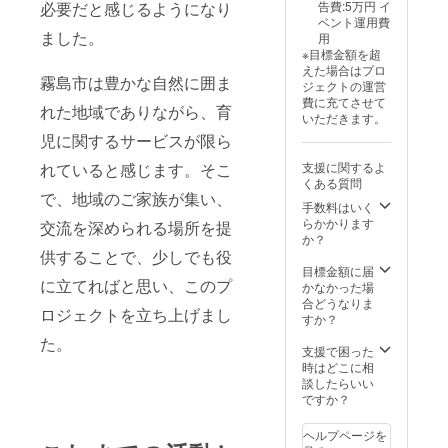
必要だと感じるようになり
告費:5万円 イ
ベント運用費
ました。
用
※目標金額を超
えた場合はプロ
霧島市は豊かな自然に囲ま
ジェクトの運営
費に充てさせて
れた地域でありながら、育
いただきます。
児に関するサービスが限ら
れていると感じます。そこ
支援に関するよ
くある質問
で、地域のご家族が集い、
手数料はいく
らかかります
交流を深められる場所を提
か？
供することで、少しでも役
目標金額に届
に立てればと思い、このプ
かなかった場
合どうなりま
ロジェクトを立ち上げまし
すか？
た。
支援で困った
時はどこに相
談したらいい
ですか？
ヘルプページを