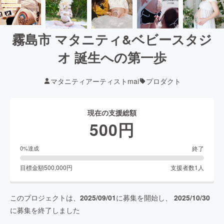
霧島市 マタニティ&ベビースタジ
オ 誕生への第一歩
マタニティアーティストmai
プロダクト
現在の支援総額
500
円
終了
0
%達成
目標金額
500,000
円
支援者数
1
人
このプロジェクトは、
2025/09/01
に募集を開始し、
2025/10/30
に募集を終了しました