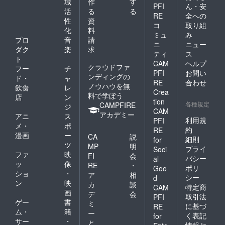
域
作
す
PFI
ん・安
活
る
る
RE
全への
性
資
コ
取り組
化
料
ミュ
み
プロ
音
請
ニ
ニュー
ダク
楽
求
ティ
ス
ト
CAM
ヘルプ
クラウドファ
フー
チ
PFI
お問い
ンディングの
ド・
ャ
RE
合わせ
ノウハウを無
飲食
レ
Crea
料で学ぼう
店
ン
tion
各種規定
CAMPFIRE
ジ
CAM
アカデミー
アニ
ス
利用規
PFI
メ・
ポ
約
RE
漫画
ー
CA
説
細則
for
ツ
MP
明
プライ
Soci
ファ
映
FI
会
バシー
al
ッ
像
RE
・
ポリ
Goo
ショ
・
ア
相
シー
d
ン
映
カ
談
特定商
CAM
画
デ
会
取引法
PFI
ゲー
書
ミ
に基づ
RE
ム・
籍
ー
く表記
for
サー
・
と