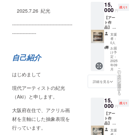
り、実
15,
ア・木
送り先
際の商
残り1
製パネ
000
をお知
品と画
2025.7.26 紀光
円
ル ・サ
らせく
面上の
【アー
イズ：
ださい
色味が
ト作
W200㎜
----------------------------------------
・お使
若干異
品】 ・
×H200
いのモ
なる場
お礼
----------------
㎜ ・
ニター
合がご
支援
メッ
ご住所
環境に
ざいま
者：
セージ
等お送
より、
0人
す。あ
付き ・
り先を
実際の
らかじ
お届
作品1点
お知ら
商品と
け予
めご了
自己紹介
もの ・
せくだ
定：
画面上
承くだ
作品2-
2025
さい ・
の色味
さい。
年09
②【契
お使い
が若干
こ
月
約の箱
のモニ
の
異なる
はじめまして
リ
庭】 ・
ター環
タ
場合が
ー
アクリ
境によ
ン
ござい
詳細を見る
を
ル・ミ
り、実
選
ます。
現代アーティストの紀光
択
クスト
際の商
す
あらか
る
メディ
品と画
（Aki）と申します。
じめご
15,
ア・木
面上の
了承く
残り1
製パネ
000
色味が
ださ
円
ル ・サ
大阪府在住で、アクリル画
若干異
い。
【アー
イズ：
なる場
材を主軸にした抽象表現を
ト作
W200㎜
合がご
品】 ・
×H200
ざいま
行っています。
お礼
㎜ ・
す。あ
支援
メッ
ご住所
らかじ
者：