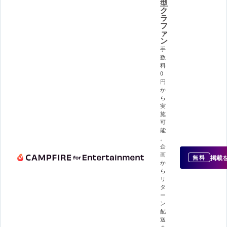
型
ク
ラ
フ
ァ
ン
手
数
料
0
円
か
ら
実
施
可
能
。
企
画
掲載
無料
か
ら
リ
タ
ー
ン
配
送
ま