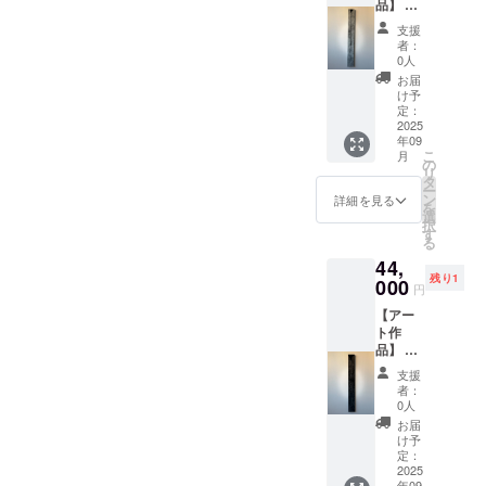
品】 ・
㎜×約
面上の
お礼
H145
色味が
支援
メッ
㎜ ・
若干異
者：
セージ
ご住所
なる場
0人
付き ・
等お送
合がご
お届
作品1点
り先を
ざいま
け予
もの ・
お知ら
定：
す。あ
作品1-
2025
せくだ
らかじ
年09
①【恍
さい ・
めご了
こ
月
惚のア
お使い
の
承くだ
リ
ポトー
のモニ
タ
さい。
ー
シス】
ター環
ン
詳細を見る
を
・アク
境によ
選
択
リル・
り、実
す
る
ミクス
際の商
44,
トメ
品と画
残り1
ディ
000
面上の
円
ア・木
色味が
【アー
製パネ
若干異
ト作
ル ・サ
なる場
品】 ・
イズ：
合がご
お礼
W100㎜
ざいま
支援
メッ
×H900
す。あ
者：
セージ
㎜ ・
らかじ
0人
付き ・
ご住所
めご了
お届
作品1点
等お送
承くだ
け予
もの ・
り先を
定：
さい。
作品1-
2025
お知ら
年09