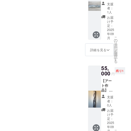
お礼
×H900
ざいま
支援
メッ
㎜ ・
す。あ
者：
セージ
ご住所
らかじ
1人
付き ・
等お送
めご了
お届
作品1点
り先を
承くだ
け予
もの
お知ら
定：
さい。
（各1
2025
せくだ
年09
点） ・
さい ・
こ
月
限定3点
お使い
の
リ
・作品
のモニ
タ
ー
【STRO
ター環
ン
詳細を見る
を
KE】シ
境によ
選
択
リー
り、実
す
る
ズ シ
際の商
55,
ルバー
品と画
残り1
グレー
000
面上の
円
系のお
色味が
【アー
色味の
若干異
ト作
横型作
なる場
品】 ・
品です
合がご
お礼
・アク
ざいま
支援
メッ
リル着
す。あ
者：
セージ
色、
らかじ
0人
付き ・
ベース
めご了
お届
作品1点
は木製
承くだ
け予
もの ・
パネル
定：
さい。
作品B-
2025
です。
年09
①【ene
・サイ
こ
月