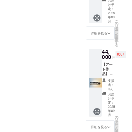
らかじ
お届
作品1点
等お送
めご了
け予
もの ・
り先を
定：
承くだ
作品1-
2025
お知ら
さい。
年09
⑥【恍
せくだ
こ
月
惚のア
さい ・
の
リ
ポトー
お使い
タ
ー
シス】
のモニ
ン
詳細を見る
を
・アク
ター環
選
択
リル・
境によ
す
る
ミクス
り、実
44,
トメ
際の商
残り1
ディ
000
品と画
円
ア・木
面上の
【アー
製パネ
色味が
ト作
ル ・サ
若干異
品】 ・
イズ：
なる場
お礼
W100㎜
合がご
支援
メッ
×H900
ざいま
者：
セージ
㎜ ・
す。あ
0人
付き ・
ご住所
らかじ
お届
作品1点
等お送
めご了
け予
もの ・
り先を
定：
承くだ
作品3-
2025
お知ら
さい。
年09
①【ST
せくだ
こ
月
ROKE
さい ・
の
リ
】 ・ア
お使い
タ
ー
クリ
のモニ
ン
詳細を見る
を
ル・ミ
ター環
選