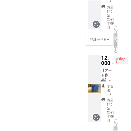
セージ
承くだ
等お送
1人
付き ・
さい。
り先を
お届
作品1点
お知ら
け予
もの ・
せくだ
定：
作品6-
2025
さい ・
年09
①【ま
お使い
こ
月
どろ
のモニ
の
リ
み】 ・
ター環
タ
ー
アクリ
境によ
ン
詳細を見る
を
ル・ミ
り、実
選
択
クスト
際の商
す
る
メディ
品と画
12,
ア・木
面上の
在庫な
製パネ
000
色味が
し
円
ル ・サ
若干異
【アー
イズ：
なる場
ト作
約W140
合がご
品】 ・
㎜×約
ざいま
お礼
H140
す。あ
支援
メッ
㎜ ・
らかじ
者：
セージ
ご住所
めご了
1人
付き ・
等お送
承くだ
お届
作品1点
り先を
さい。
け予
もの ・
お知ら
定：
作品6-
2025
せくだ
年09
②【ま
さい ・
こ
月
どろ
お使い
の
リ
み】 ・
のモニ
タ
ー