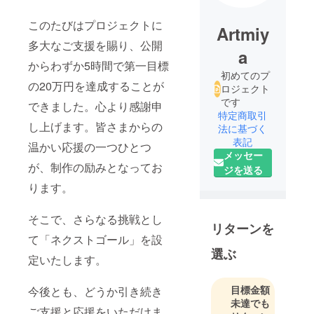
このたびはプロジェクトに
Artmiy
多大なご支援を賜り、公開
a
からわずか5時間で第一目標
初めてのプ
の20万円を達成することが
ロジェクト
です
できました。心より感謝申
特定商取引
し上げます。皆さまからの
法に基づく
表記
温かい応援の一つひとつ
メッセー
が、制作の励みとなってお
ジを送る
ります。
そこで、さらなる挑戦とし
リターンを
て「ネクストゴール」を設
選ぶ
定いたします。
目標金額
今後とも、どうか引き続き
未達でも
ご支援と応援をいただけま