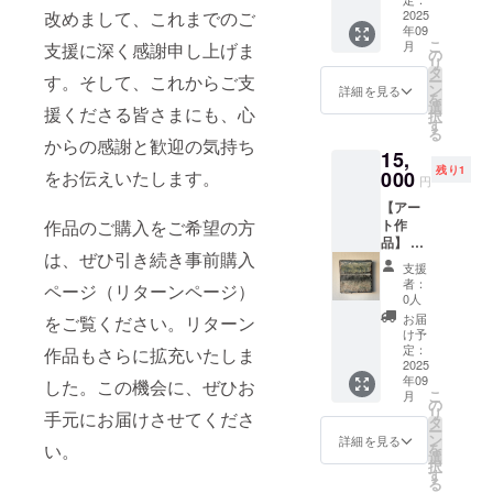
の作品
等お送
改めまして、これまでのご
（各1
2025
です。
り先を
年09
点） ・
こちら
お知ら
こ
月
支援に深く感謝申し上げま
限定4点
でラン
の
せくだ
リ
・作品
ダムに
タ
さい ・
す。そして、これからご支
ー
【STRO
お選び
ン
お使い
詳細を見る
を
KE】シ
しま
選
のモニ
援くださる皆さまにも、心
択
リー
す。 ・
す
ター環
る
ズ タ
サイ
からの感謝と歓迎の気持ち
境によ
15,
イトル
ズ：縦
り、実
残り1
「Elem
をお伝えいたします。
000
約3～12
際の商
円
ent」 ・
㎝×横3
品と画
【アー
アクリ
～12㎝
面上の
作品のご購入をご希望の方
ト作
ル・ミ
・サイ
色味が
品】 ・
クスト
ズは個
若干異
は、ぜひ引き続き事前購入
お礼
メディ
体差が
なる場
支援
メッ
ア ・サ
ありま
合がご
者：
ページ（リターンページ）
セージ
イズ：
す。 ・
0人
ざいま
付き ・
W180㎜
ご住所
す。あ
お届
をご覧ください。リターン
作品1点
×H140
等お送
け予
らかじ
もの ・
㎜ F0
定：
作品もさらに拡充いたしま
り先を
めご了
作品2-
2025
キャン
お知ら
承くだ
年09
①【契
した。この機会に、ぜひお
バス ・
せくだ
さい。
こ
月
約の箱
厚みは
の
さい ・
リ
手元にお届けさせてくださ
庭】 ・
個体差
タ
お使い
ー
アクリ
があり
ン
のモニ
詳細を見る
い。
を
ル・ミ
ます。
選
ター環
択
クスト
・ご住
す
境によ
る
メディ
所等お