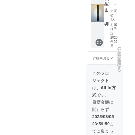
なる場
品】 ・
イズ：
合がご
お礼
W210㎜
ざいま
支援
メッ
×H170
す。あ
者：
セージ
㎜ ・
らかじ
1人
付き ・
ご住所
めご了
お届
作品1点
等お送
承くだ
け予
もの ・
り先を
定：
さい。
作品1-
2025
お知ら
年09
③【恍
せくだ
こ
月
惚のア
さい ・
の
リ
ポトー
お使い
タ
ー
シス】
のモニ
ン
詳細を見る
を
・アク
ター環
選
択
リル・
境によ
す
る
ミクス
り、実
このプロ
トメ
際の商
ジェクト
ディ
品と画
ア・木
面上の
は、
All-In方
製パネ
色味が
式
です。
ル ・サ
若干異
イズ：
なる場
目標金額に
W100㎜
合がご
関わらず、
×H900
ざいま
㎜ ・
す。あ
2025/08/05
ご住所
らかじ
23:59:59
ま
等お送
めご了
り先を
承くだ
でに集まっ
お知ら
さい。