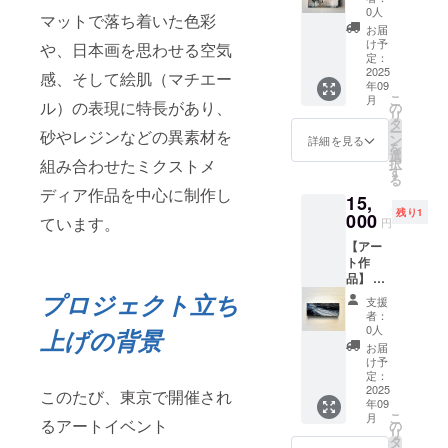
セージ
等お送
めご了
0人
マットで落ち着いた色彩
付き ・
り先を
承くだ
お届
作品1点
お知ら
さい。
け予
や、日本画を思わせる空気
もの ・
せくだ
定：
作品2-
2025
さい ・
感、そして絵肌（マチエー
年09
③【契
お使い
こ
月
約の箱
ル）の表現に特長があり、
のモニ
の
リ
庭】 ・
ター環
タ
ー
砂やレジンなどの異素材を
アクリ
境によ
ン
詳細を見る
を
ル・ミ
り、実
選
組み合わせたミクストメ
択
クスト
際の商
す
る
メディ
品と画
ディア作品を中心に制作し
15,
ア・木
面上の
残り1
製パネ
000
色味が
ています。
円
ル ・サ
若干異
【アー
イズ：
なる場
ト作
W200㎜
合がご
品】 ・
×H200
ざいま
お礼
プロジェクト立ち
㎜ ・
す。あ
支援
メッ
ご住所
らかじ
者：
セージ
等お送
めご了
0人
上げの背景
付き ・
り先を
承くだ
お届
作品1点
お知ら
さい。
け予
もの ・
せくだ
定：
作品4-
2025
さい ・
このたび、東京で開催され
年09
①【ST
お使い
こ
月
ROKE
るアートイベント
のモニ
の
リ
】 ・ア
ター環
タ