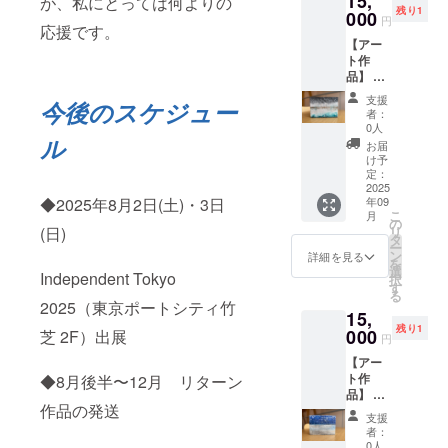
15,
が、私にとっては何よりの
面上の
残り1
メディ
000
色味が
円
応援です。
ア ・サ
若干異
【アー
イズ：
なる場
ト作
W210㎜
合がご
品】 ・
×H170
ざいま
お礼
㎜ ・
す。あ
支援
今後のスケジュー
メッ
ご住所
らかじ
者：
セージ
等お送
めご了
0人
ル
付き ・
り先を
承くだ
お届
作品1点
お知ら
さい。
け予
もの ・
せくだ
定：
作品A-
2025
さい ・
◆2025年8月2日(土)・3日
年09
④【う
お使い
こ
月
つろ
のモニ
の
(日)
リ
い、う
ター環
タ
ー
つろ
境によ
ン
詳細を見る
を
う】 ・
り、実
選
Independent Tokyo
択
アクリ
際の商
す
る
ル・ミ
品と画
2025（東京ポートシティ竹
15,
クスト
面上の
残り1
メディ
000
芝 2F）出展
色味が
円
ア ・サ
若干異
【アー
イズ：
なる場
ト作
◆8月後半〜12月 リターン
W210㎜
合がご
品】 ・
×H170
ざいま
作品の発送
お礼
㎜ ・
す。あ
支援
メッ
ご住所
らかじ
者：
セージ
等お送
めご了
0人