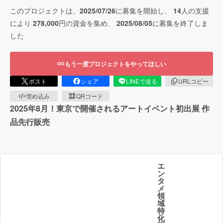
このプロジェクトは、
2025/07/26
に募集を開始し、
14
人の支援
により
278,000
円の資金を集め、
2025/08/05
に募集を終了しま
した
もう一度プロジェクトをやってほしい
ポスト
シェア
LINEで送る
URLコピー
埋め込み
QRコード
2025年8月！東京で開催されるアートイベント初出展 作
品先行販売
エ
ン
タ
メ
領
域
特
化