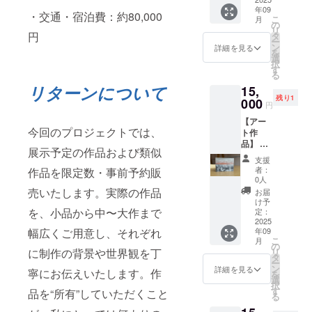
作品A-
さい ・
年09
②【う
お使い
・交通・宿泊費：約80,000
こ
月
つろ
のモニ
の
リ
い、う
円
ター環
タ
ー
つろ
境によ
ン
詳細を見る
を
う】 ・
り、実
選
択
アクリ
際の商
す
る
ル・ミ
品と画
リターンについて
15,
クスト
面上の
残り1
メディ
000
色味が
円
ア ・サ
若干異
【アー
イズ：
なる場
今回のプロジェクトでは、
ト作
W210㎜
合がご
品】 ・
×H170
ざいま
展示予定の作品および類似
お礼
㎜ ・
す。あ
支援
メッ
ご住所
らかじ
者：
作品を限定数・事前予約販
セージ
等お送
めご了
0人
付き ・
り先を
売いたします。実際の作品
承くだ
お届
作品1点
お知ら
さい。
け予
もの ・
を、小品から中〜大作まで
せくだ
定：
作品A-
2025
さい ・
幅広くご用意し、それぞれ
年09
③【う
お使い
こ
月
つろ
のモニ
の
に制作の背景や世界観を丁
リ
い、う
ター環
タ
ー
つろ
境によ
ン
詳細を見る
寧にお伝えいたします。作
を
う】 ・
り、実
選
択
アクリ
際の商
す
品を“所有”していただくこと
る
ル・ミ
品と画
クスト