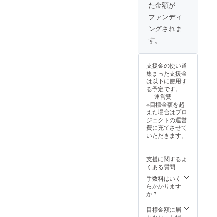
た金額が
せくだ
さい ・
ファンディ
お使い
ングされま
のモニ
ター環
す。
境によ
り、実
際の商
支援金の使い道
品と画
集まった支援金
面上の
は以下に使用す
色味が
る予定です。
若干異
運営費
なる場
※目標金額を超
合がご
えた場合はプロ
ざいま
ジェクトの運営
す。あ
費に充てさせて
らかじ
いただきます。
めご了
承くだ
さい。
支援に関するよ
くある質問
手数料はいく
らかかります
か？
目標金額に届
かなかった場