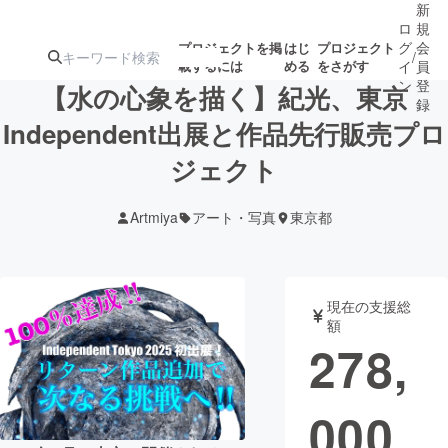
新
ロ
規
グ
会
プロジェクトを掲
はじ
プロジェクト
/
載するには
める
をさがす
イ
員
ン
登
【水の心象を描く】紀光、東京
録
Independent出展と作品先行販売プロ
ジェクト
人気のプロ
注目のリ
注目の新着プロ
募集終了が近いプ
もうすぐ公開
ジェクト
ターン
ジェクト
ロジェクト
されます
Artmiya
アート・写真
東京都
アート・写真
音楽
現在の支援総
テクノロジー・ガジェット
ゲーム・サ
額
278,
映像・映画
書籍・雑誌
000
ビジネス・起業
チャレンジ