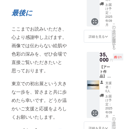
付き ・
り先を
承くだ
お届
作品1点
お知ら
さい。
け予
最後に
もの ・
せくだ
定：
作品A-
2025
さい ・
年09
⑤【う
お使い
こ
月
つろ
のモニ
の
ここまでお読みいただき、
リ
い、う
ター環
タ
ー
つろ
境によ
ン
心より感謝申し上げます。
詳細を見る
を
う】 ・
り、実
選
択
アクリ
画像では伝わらない絵肌や
際の商
す
る
ル・ミ
品と画
色彩の深みを、ぜひ会場で
35,
クスト
面上の
残り1
メディ
000
色味が
円
直接ご覧いただきたいと
ア ・サ
若干異
【アー
イズ：
なる場
思っております。
ト作
W210㎜
合がご
品】 ・
×H170
ざいま
お礼
㎜ ・
す。あ
東京での初出展という大き
支援
メッ
ご住所
らかじ
者：
セージ
等お送
な一歩を、皆さまと共に歩
めご了
0人
付き ・
り先を
承くだ
お届
作品1点
めたら幸いです。どうか温
お知ら
さい。
け予
もの ・
せくだ
定：
かいご支援と応援をよろし
作品
2025
さい ・
年09
【STRO
お使い
くお願いいたします。
こ
月
KEー
のモニ
の
リ
Elemen
ター環
タ
ー
tー】 ・
境によ
ン
詳細を見る