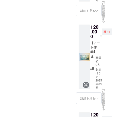
rgy
ズ：約
の
リ
flow】
W860㎜
タ
ー
・アク
×約
ン
詳細を見る
を
リル・
H190㎜
選
択
ミクス
・サイ
す
る
トメ
ズは個
120
ディ
体差が
ア・パ
,00
ありま
残り1
ネル ・
す。 ・
0
円
サイ
ご住所
ズ：
【アー
等お送
W140㎜
ト作
り先を
×H900
品】 ・
お知ら
㎜ ・
お礼
せくだ
支援
ご住所
メッ
さい ・
者：
等お送
セージ
お使い
0人
り先を
付き ・
のモニ
お届
お知ら
作品1点
ター環
け予
せくだ
もの ・
境によ
定：
さい ・
作品5-
2025
り、実
年09
お使い
①【緑
際の商
こ
月
のモニ
生】 ・
品と画
の
リ
ター環
アクリ
面上の
タ
ー
境によ
ル・ミ
色味が
ン
詳細を見る
を
り、実
クスト
若干異
選
択
際の商
メディ
なる場
す
る
品と画
ア・木
合がご
120
面上の
製パネ
ざいま