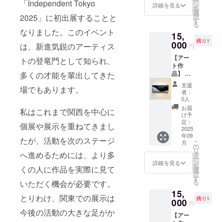
ー
「Independent Tokyo
クリ
境によ
ン
詳細を見る
を
ル・ミ
り、実
選
2025」に初出展することと
択
クスト
際の商
す
る
メディ
品と画
なりました。このイベント
15,
ア・木
面上の
残り1
製パネ
000
色味が
は、新進気鋭のアーティス
円
ル ・サ
若干異
【アー
イズ：
トの登竜門として知られ、
なる場
ト作
約W255
合がご
品】 ・
多くの才能を輩出してきた
㎜×約
ざいま
お礼
H105
す。あ
支援
場でもあります。
メッ
㎜ ・
らかじ
者：
セージ
ご住所
めご了
0人
付き ・
等お送
承くだ
お届
私はこれまで関西を中心に
作品1点
り先を
さい。
け予
もの ・
お知ら
定：
個展や展示を重ねてきまし
作品4-
2025
せくだ
年09
②【ST
さい ・
たが、活動を次のステージ
こ
月
ROKE
お使い
の
リ
】 ・ア
へ進めるためには、より多
のモニ
タ
ー
クリ
ター環
ン
詳細を見る
を
くの人に作品を実際に見て
ル・ミ
境によ
選
択
クスト
り、実
す
る
いただく機会が必要です。
メディ
際の商
15,
ア・木
品と画
とりわけ、関東での展示は
残り1
製パネ
000
面上の
円
ル ・サ
色味が
今後の活動の大きな足がか
【アー
イズ：
若干異