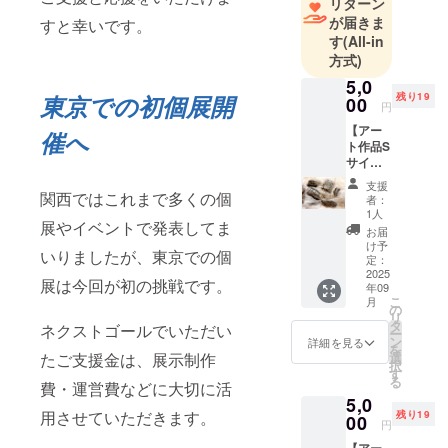
リターン
が届きま
すと幸いです。
す
(All-in
方式)
5,0
東京での初個展開
残り19
00
円
【アー
催へ
ト作品S
サイ
ズ】 ・
支援
お礼
関西ではこれまで多くの個
者：
メッ
1人
展やイベントで発表してま
セージ
お届
つき小
け予
いりましたが、東京での個
作品 1
定：
点もの
2025
展は今回が初の挑戦です。
年09
・限定
こ
月
20作品
の
リ
・作品
タ
ネクストゴールでいただい
ー
【STRO
ン
詳細を見る
を
KE】シ
たご支援金は、展示制作
選
択
リーズ
す
る
費・運営費などに大切に活
の最も
5,0
小さい
用させていただきます。
残り19
作品で
00
円
す。 ・