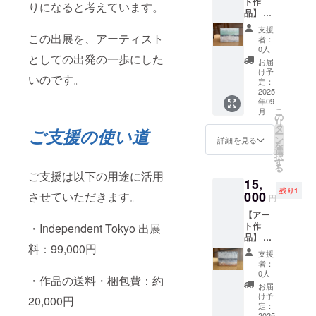
ト作
約W255
なる場
りになると考えています。
品】 ・
㎜×約
合がご
お礼
H105
ざいま
支援
メッ
この出展を、アーティスト
㎜ ・
す。あ
者：
セージ
ご住所
らかじ
0人
としての出発の一歩にした
付き ・
等お送
めご了
お届
作品1点
り先を
承くだ
け予
いのです。
もの ・
お知ら
定：
さい。
作品A-
2025
せくだ
年09
①【う
さい ・
こ
月
つろ
お使い
の
リ
い、う
のモニ
タ
ご支援の使い道
ー
つろ
ター環
ン
詳細を見る
を
う】 ・
境によ
選
択
アクリ
り、実
す
る
ル・ミ
際の商
ご支援は以下の用途に活用
15,
クスト
品と画
残り1
メディ
000
させていただきます。
面上の
円
ア ・サ
色味が
【アー
イズ：
若干異
ト作
・Independent Tokyo 出展
W210㎜
なる場
品】 ・
×H170
合がご
料：99,000円
お礼
㎜ ・
ざいま
支援
メッ
ご住所
す。あ
者：
セージ
等お送
らかじ
0人
・作品の送料・梱包費：約
付き ・
り先を
めご了
お届
作品1点
お知ら
承くだ
け予
20,000円
もの ・
せくだ
定：
さい。
2025