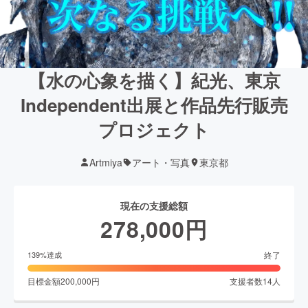
【水の心象を描く】紀光、東京
Independent出展と作品先行販売
プロジェクト
Artmiya
アート・写真
東京都
現在の支援総額
278,000
円
終了
139
%達成
目標金額
200,000
円
支援者数
14
人