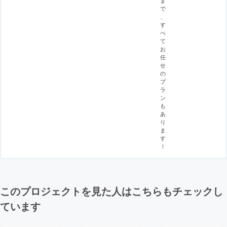
で
、
す
べ
て
お
任
せ
の
プ
ラ
ン
も
あ
り
ま
す
！
このプロジェクトを見た人はこちらもチェックし
ています