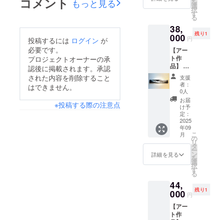
コメント
もっと見る
を
タイト
り、実
選
択
ル
際の商
す
る
「Elem
品と画
38,
ent」 ・
面上の
残り1
アクリ
000
色味が
円
投稿するには
ログイン
が
ル・ミ
若干異
必要です。
【アー
クスト
なる場
ト作
プロジェクトオーナーの承
メディ
合がご
品】 ・
ア・木
認後に掲載されます。承認
ざいま
お礼
製パネ
す。あ
された内容を削除すること
支援
メッ
ル ・サ
らかじ
者：
はできません。
セージ
イズ：
めご了
0人
付き ・
W850㎜
承くだ
お届
※投稿する際の注意点
作品1点
×H145
さい。
け予
もの ・
㎜ ・
定：
作品3-
2025
ご住所
年09
②【ST
等お送
こ
月
ROKE
り先を
の
リ
】 ・ア
お知ら
タ
ー
クリ
せくだ
ン
詳細を見る
を
ル・ミ
さい ・
選
択
クスト
お使い
す
る
メディ
のモニ
44,
ア・木
ター環
残り1
製パネ
000
境によ
円
ル ・サ
り、実
【アー
イズ：
際の商
ト作
約W700
品と画