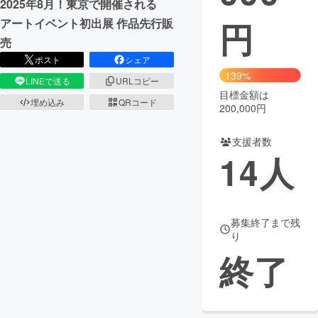
2025年8月！東京で開催される
円
アートイベント初出展 作品先行販
まちづくり・地域活性化
売
ポスト
シェア
CAMPFIRE for Social Good
CAMPFIRE Creation
139%
LINEで送る
URLコピー
CAMPFIREふるさと納税
machi-ya
コミュニティ
目標金額は
埋め込み
QRコード
200,000円
支援者数
14
人
募集終了まで残
り
終了