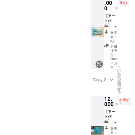
色味が
ル ・サ
,00
す。あ
残り1
若干異
イズ：
らかじ
0
円
なる場
約W530
めご了
合がご
㎜×約
【アー
承くだ
ざいま
H333
ト作
さい。
す。あ
㎜ ・
品】 ・
らかじ
ご住所
お礼
支援
めご了
等お送
メッ
者：
承くだ
り先を
セージ
0人
さい。
お知ら
付き ・
お届
せくだ
作品1点
け予
さい ・
もの ・
定：
お使い
作品5-
2025
年09
のモニ
②【緑
こ
月
ター環
生】 ・
の
リ
境によ
アクリ
タ
ー
り、実
ル・ミ
ン
詳細を見る
を
際の商
クスト
選
択
品と画
メディ
す
る
面上の
ア・木
12,
色味が
製パネ
在庫な
若干異
ル ・サ
000
し
円
なる場
イズ：
【アー
合がご
約W530
ト作
ざいま
㎜×約
品】 ・
す。あ
H333
お礼
らかじ
㎜ ・
支援
メッ
めご了
ご住所
者：