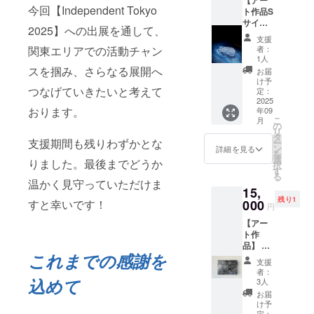
【アー
アクリ
今回【Independent Tokyo
ト作品S
ル着
サイ
色、
2025】への出展を通して、
ズ】 ・
ベース
支援
お礼
は木製
関東エリアでの活動チャン
者：
メッ
です。
1人
セージ
・シル
スを掴み、さらなる展開へ
お届
つき小
バーグ
け予
つなげていきたいと考えて
作品 1
レー系
定：
点もの
2025
の作品
おります。
年09
・限定
です。
こ
月
20作品
こちら
の
リ
・作品
でラン
タ
支援期間も残りわずかとな
ー
【STRO
ダムに
ン
詳細を見る
を
KE】シ
お選び
選
りました。最後までどうか
択
リーズ
しま
す
る
の最も
す。 ・
温かく見守っていただけま
15,
小さい
サイ
残り1
作品で
すと幸いです！
000
ズ：縦
円
す。 ・
約3～12
【アー
アクリ
㎝×横3
ト作
ル着
～12㎝
品】 ・
色、
・サイ
これまでの感謝を
お礼
ベース
ズは個
支援
メッ
は木製
体差が
者：
セージ
込めて
です。
ありま
3人
付き ・
・ブ
す。 ・
お届
作品1点
ルー系
ご住所
け予
もの
定：