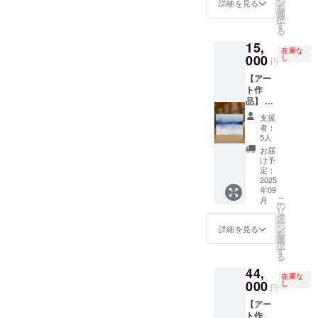
アクリ
ター環
ン
詳細を見る
を
ル・ミ
境によ
選
択
クスト
り、実
す
る
メディ
際の商
15,
ア・木
品と画
在庫な
製パネ
000
面上の
し
円
ル ・サ
色味が
【アー
イズ：
若干異
ト作
約W140
なる場
品】 ・
㎜×約
合がご
お礼
H140
ざいま
支援
メッ
㎜ ・
す。あ
者：
セージ
ご住所
らかじ
5人
付き ・
等お送
めご了
お届
作品1点
り先を
承くだ
け予
もの
お知ら
定：
さい。
（各1
2025
せくだ
年09
点） ・
さい ・
こ
月
限定5点
お使い
の
リ
・作品
のモニ
タ
ー
【うつ
ター環
ン
詳細を見る
を
ろい、
境によ
選
択
うつろ
り、実
す
る
う】 ・
際の商
44,
アクリ
品と画
在庫な
ル・ミ
000
面上の
し
円
クスト
色味が
【アー
メディ
若干異
ト作
ア ・サ