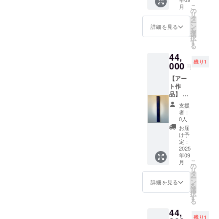
②【恍
せくだ
こ
月
惚のア
さい ・
の
リ
ポトー
お使い
タ
ー
シス】
のモニ
ン
詳細を見る
を
・アク
ター環
選
択
リル・
境によ
す
る
ミクス
り、実
44,
トメ
際の商
残り1
ディ
000
品と画
円
ア・木
面上の
【アー
製パネ
色味が
ト作
ル ・サ
若干異
品】 ・
イズ：
なる場
お礼
W100㎜
合がご
支援
メッ
×H900
ざいま
者：
セージ
㎜ ・
す。あ
0人
付き ・
ご住所
らかじ
お届
作品1点
等お送
めご了
け予
もの ・
り先を
定：
承くだ
作品1-
2025
お知ら
さい。
年09
④【恍
せくだ
こ
月
惚のア
さい ・
の
リ
ポトー
お使い
タ
ー
シス】
のモニ
ン
詳細を見る
を
・アク
ター環
選
択
リル・
境によ
す
る
ミクス
り、実
44,
トメ
際の商
残り1