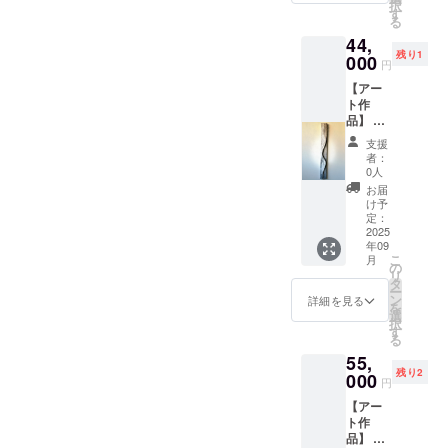
択
クスト
境によ
す
る
メディ
り、実
44,
ア・木
際の商
残り1
製パネ
000
品と画
円
ル ・サ
面上の
【アー
イズ：
色味が
ト作
約W870
若干異
品】 ・
㎜×約
なる場
お礼
H160
合がご
支援
メッ
㎜ ・
ざいま
者：
セージ
ご住所
す。あ
0人
付き ・
等お送
らかじ
お届
作品1点
り先を
めご了
け予
もの ・
お知ら
定：
承くだ
作品B-
2025
せくだ
さい。
年09
②【ene
さい ・
こ
月
rgy
お使い
の
リ
flow】
のモニ
タ
ー
・アク
ター環
ン
詳細を見る
を
リル・
境によ
選
択
ミクス
り、実
す
る
トメ
際の商
55,
ディ
品と画
残り2
ア・パ
000
面上の
円
ネル ・
色味が
【アー
サイ
若干異
ト作
ズ：
なる場
品】 ・
W100㎜
合がご