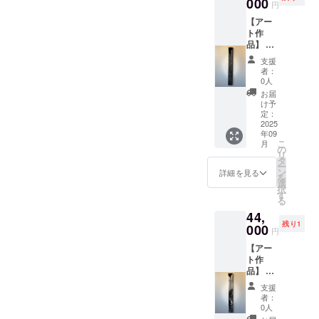
ディ
000
品と画
円
ア・木
面上の
【アー
製パネ
色味が
ト作
ル ・サ
若干異
品】 ・
イズ：
なる場
お礼
W100㎜
合がご
支援
メッ
×H900
ざいま
者：
セージ
㎜ ・
す。あ
0人
付き ・
ご住所
らかじ
お届
作品1点
等お送
めご了
け予
もの ・
り先を
定：
承くだ
作品1-
2025
お知ら
さい。
年09
⑤【恍
せくだ
こ
月
惚のア
さい ・
の
リ
ポトー
お使い
タ
ー
シス】
のモニ
ン
詳細を見る
を
・アク
ター環
選
択
リル・
境によ
す
る
ミクス
り、実
44,
トメ
際の商
残り1
ディ
000
品と画
円
ア・木
面上の
【アー
製パネ
色味が
ト作
ル ・サ
若干異
品】 ・
イズ：
なる場
お礼
W100㎜
合がご
支援
メッ
×H900
ざいま
者：
セージ
㎜ ・
す。あ
0人
付き ・
ご住所