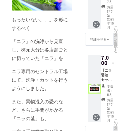
持ちを
る焙煎
掲載サ
yukari
7人
込め
所さん
イズ：
の部屋
お届
て、お
から
大 ・支
さんと
け予
礼の
は、こ
援時、
定：
のコラ
もったいない。。。を形に
メッ
2025
だわり
必ず備
ボ！ ニ
年10
セージ
コー
考欄に
ラコハ
するべく
こ
月
をお送
ヒーの
希望さ
の
ニーを
リ
りしま
ドリッ
れるお
タ
使っ
ー
す。
プパッ
名前を
ン
た、愛
詳細を見る
「ニラ」の洗浄から見直
を
クを１
ご記入
選
犬と食
択
０袋！
くださ
す
べれる
し、桝元大分は各店舗ごと
る
そし
い。 株
優しい
7,0
に切っていた「ニラ」を
て、ニ
式会社
おや
00
ラ子ス
ARU 薄
つ！
円
テッ
田夕
【ニラ
ニラ専用のセントラル工場
カーが
侑 ×
醤油
１枚つ
株式会
にて、洗浄・カットを行う
セッ
いた、
社
ト】 大
スペ
LogStyl
支援
ようにしました。
人気の
シャル
e 時
者：
万能調
コラボ
松 秀
5人
味料、
セット
豊史
お届
また、異物混入の恐れな
「ニラ
です！
によ
け予
醤油」3
定：
或るオ
る、 こ
ど、さらに手間がかかる
本セッ
2025
リジナ
どもに
年10
トを提
「ニラの茎」も、
ルブレ
なれな
こ
月
供しま
の
ンド
い大人
リ
す。 ・
タ
（１袋
たち
ー