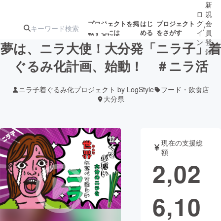
新
ロ
規
グ
会
プロジェクトを掲
はじ
プロジェクト
/
載するには
める
をさがす
イ
員
ン
登
夢は、ニラ大使！大分発「ニラ子」着
録
ぐるみ化計画、始動！ ＃ニラ活
人気のプロ
注目のリ
注目の新着プロ
募集終了が近いプ
もうすぐ公開
ニラ子着ぐるみ化プロジェクト by LogStyle
フード・飲食店
ジェクト
ターン
ジェクト
ロジェクト
されます
大分県
アート・写真
音楽
現在の支援総
額
テクノロジー・ガジェット
ゲーム・サ
2,02
映像・映画
書籍・雑誌
6,10
ビジネス・起業
チャレンジ