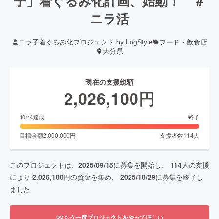
子」着ぐるみ化計画、始動！ ＃
ニラ活
ニラ子着ぐるみ化プロジェクト by LogStyle
フード・飲食店
大分県
現在の支援総額
2,026,100
円
終了
101
%達成
目標金額
2,000,000
円
支援者数
114
人
このプロジェクトは、
2025/09/15
に募集を開始し、
114
人の支援
により
2,026,100
円の資金を集め、
2025/10/29
に募集を終了し
ました
もう一度プロジェクトをやってほしい