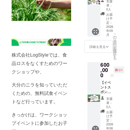
TION
支援
ご記入
掲載。
名前掲
ーーー
ポン
2022年
者：
くださ
・掲載
載】 イ
ーーー
サー 青
度金賞
0人
い。 赤
期間：
ベントT
ーーー
枠…60
受
お届
枠…３
ニラ子
シャツ
ーーー
名
賞
け予
名
お披露
の赤枠
ーー
様
定：
様
目イベ
部分
2026
HACCP
ニラ子
年05
ニラ子
ント
に、支
システ
の号泣
こ
月
の大号
等、
援者様
ム運用
（５
の
リ
泣（５
他、野
のお名
適合工
９）ス
タ
ー
９）ス
外イベ
前
場 大
ポン
ン
詳細を見る
を
ポン
ント
（ニッ
分市ブ
サー
選
択
株式会社LogStyleでは、食
サー 黄
（１年
クネー
ランド
【備考
す
る
枠…18
間） ・
ム）or
認証
欄】掲
品ロスをなくすためのワー
600
名
掲載方
企業名
「OitaB
載する
様
法：文
を、掲
,00
irth」認
お名前
残り1
クショップや、
ニラ子
字・横
載しま
証
を備考
0
円
のサン
ロゴ
す。
JAPAN
欄に記
キュー
は可、
他、チ
【イベ
FOODS
入お願
大分のニラを知っていただ
（３
その他
ラシ、
ントス
ELECTI
いいた
９）ス
相談 ・
SNSな
ポン
ON202
しま
くための、無料試食イベン
ポン
掲載サ
どにも
サーお
2グラン
す。
支援
トなど行っています。
サー 青
イズ：
掲載。
名前掲
プリ受
者：
枠…60
中
・掲載
載】 イ
賞
0人
名
（5×10
期間：
ベントT
OMOTE
お届
きっかけは、ワークショッ
様
ｃｍ程
ニラ子
シャツ
NASHI
け予
ニラ子
度） ・
お披露
の緑枠
SELEC
定：
プイベントに参加したお子
の号泣
支援
目イベ
部分
2026
TION
年06
（５
時、必
ント
に、支
2022年