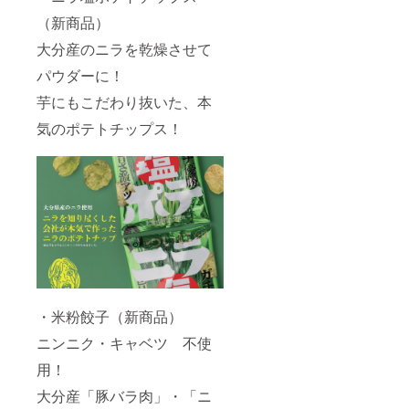
（新商品）
大分産のニラを乾燥させて
パウダーに！
芋にもこだわり抜いた、本
気のポテトチップス！
・米粉餃子（新商品）
ニンニク・キャベツ 不使
用！
大分産「豚バラ肉」・「ニ