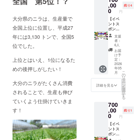
全国 第5位！？
ーーー
醤油や
前
,00
辛味が
イズ：
ーーー
残り4
しょう
（ニッ
三位一
小 ・支
0
ーーー
円
が、塩
クネー
体に
援時、
ーーー
大分県のニラは、生産量で
でお召
ム）を
【イベ
なった
必ず備
ーーー
し上が
掲載し
ントス
刺激の
考欄に
ーーー
全国上位に位置し、平成27
りくだ
ます。
ポン
ある一
希望さ
ーー
さい。
・掲載
サーお
品。お
れるお
HACCP
年には3,130 トンで、全国5
支援
◎ニラ
期間：
名前掲
酒のお
名前を
システ
者：
子オリ
ニラ子
載】 イ
つまみ
ご記入
位でした。
ム運用
6人
ジナ
誕生〜
ベントT
のお供
くださ
適合工
お届
ル ス
３年間
シャツ
に、ア
い。 赤
場 大
け予
テッ
・掲載
の青枠
上位とはいえ、1位になるた
ウトド
枠…３
定：
分市ブ
カー１
方法：
部分
2026
アにと
名
ランド
めの後押しがしたい！
年05
枚付き
文字の
に、支
大活躍
様
認証
こ
月
※ランダ
み、ロ
援者様
です。
ニラ子
の
「OitaB
リ
ムにつ
ゴ／バ
のお名
ニラ好
の大号
タ
irth」認
大分のニラがたくさん消費
ー
き選べ
ナーの
前
き、辛
泣（５
ン
証
詳細を見る
を
ません
掲載は
（ニッ
い物好
９）ス
選
JAPAN
されることで、生産も伸び
択
不可 ・
クネー
きには
ポン
す
FOODS
る
掲載サ
ム）or
堪らな
サー 黄
ELECTI
ていくよう仕掛けていきま
700
イズ：
企業名
い、ワ
枠…18
ON202
中 ・支
を、掲
,00
す！
イルド
名
2グラン
残り1
援時、
載しま
な一品
様
0
プリ受
円
必ず備
す。
です。
ニラ子
賞
考欄に
他、チ
【イベ
ーーー
のサン
OMOTE
希望さ
ラシ、
ントス
ーーー
キュー
NASHI
れるお
SNSな
ポン
ーーー
（３
SELEC
名前を
どにも
サーお
ーーー
９）ス