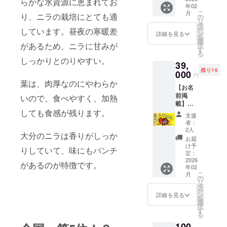
のお供
な具材
らかな水資源に恵まれてお
原１２
もおす
年02
料で
あるニ
に、ア
で、特
２８−９
こ
月
すめで
り、ニラの栽培にとても適
す。 ○
ラコス
ウトド
別なニ
の
道の駅
リ
す。 に
辛のニ
トア店
アにと
ラ醤油
タ
たのう
ー
しています。昼夜の寒暖差
んにく
ラ醤油
横の掲
大活躍
を作ろ
ン
詳細を見る
らら内
を
が含ま
新鮮な
示板
です。
う！
選
2階
があるため、ニラに甘みが
択
れてい
大分産
に、支
ニラ好
メール
す
097-
る
ないた
のニラ
援者様
き、辛
等で、
しっかりとのりやすい。
579-
めニオ
39,
を余す
のお名
い物好
やり取
6001 ・
イも気
残り16
ことな
前
000
きには
りさせ
円
元祖辛
になり
く全部
（ニッ
堪らな
ていた
葉は、肉厚なのにやわらか
麺屋桝
ません
【お名
使用
クネー
い、ワ
だきま
元 判
が、う
前掲
し、限
ム）を
いので、食べやすく、加熱
イルド
す。
田店 大
まみ調
載】
界まで
掲載し
な一品
分市大
しても食感が残ります。
味料を
「着ぐ
詰め込
ます。
です。
支援
字下判
使用せ
るみニ
み、唐
・掲載
︎◎ニラ
者：
田字用
ずシン
ラ子誕
辛子で
期間：
子オリ
2人
作 097-
大分のニラは香りがしっか
プルで
生スポ
辛味を
ニラ子
ジナ
お届
574-
しっか
ン
増した
誕生〜
ル ス
け予
りしていて、味にもパンチ
8377 チ
りした
サー」
万能お
３年間
定：
テッ
ケット
味付け
大分に
2026
おいた
・掲載
カー１
があるのが特徴です。
は郵送
年02
にして
あるニ
調味
方法：
枚付き
いたし
こ
月
いま
ラコス
料。ニ
文字の
の
※ランダ
ます！
リ
す。物
トア店
ラの旨
み、ロ
タ
ムにつ
ー
足りな
横の掲
味、甘
ゴ／バ
ン
き選べ
詳細を見る
を
さを感
示板
口醤油
ナーの
選
ません
択
じるな
に、支
のコ
掲載は
す
ーーー
る
ら、当
援者様
ク、唐
不可 ・
ーーー
100
社ニラ
のお名
辛子の
掲載サ