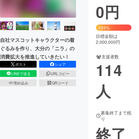
0
円
まちづくり・地域活性化
101%
CAMPFIRE for Social Good
CAMPFIRE Creation
目標金額は
自社マスコットキャラクターの着
CAMPFIREふるさと納税
machi-ya
コミュニティ
2,000,000円
ぐるみを作り、大分の「ニラ」の
消費拡大を推進していきたい！
支援者数
114
ポスト
シェア
LINEで送る
URLコピー
埋め込み
QRコード
人
募集終了まで残
り
終了