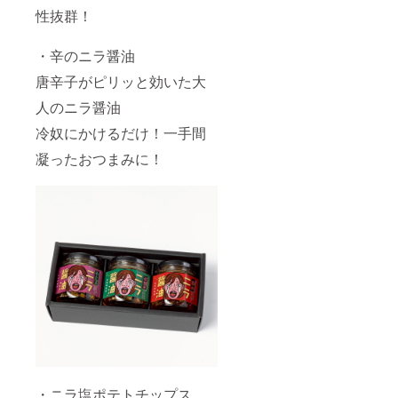
性抜群！
・辛のニラ醤油
唐辛子がピリッと効いた大
人のニラ醤油
冷奴にかけるだけ！一手間
凝ったおつまみに！
・ニラ塩ポテトチップス