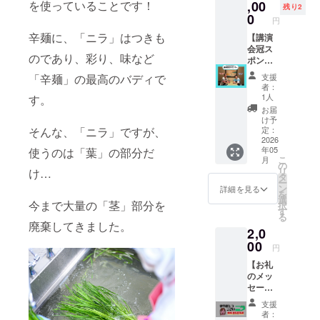
ます。
,00
を使っていることです！
管 「原
残り2
株式会
材料及
0
円
社ARU
び添加
辛麺に、「ニラ」はつきも
さんと
【講演
物等の
のコラ
会冠ス
食品表
のであり、彩り、味など
ボリ
ポン
示はお
ター
サー】
届け商
支援
「辛麺」の最高のバディで
ン！ 内
イベン
品のラ
者：
職屋さ
ト名や
ベルに
1人
す。
んARU
チラシ
表記さ
お届
ジャッ
に、支
れま
け予
ク事業
援者様
す。 商
定：
そんな、「ニラ」ですが、
所さん
のお名
2026
品開封
年05
使うのは「葉」の部分だ
から、
前
前には
こ
月
手作り
（ニッ
必ずお
の
リ
け…
のPPバ
クネー
届けの
タ
ー
ンド
ム）を
リター
ン
詳細を見る
を
バック
掲載し
ンに貼
選
今まで大量の「茎」部分を
択
を 特別
ます。
付され
す
る
にニラ
・掲載
たラベ
廃棄してきました。
2,0
子カ
期間：
ルや注
ラーの
講演会
00
意書き
円
ピンク
時 ・掲
をご確
【お礼
と緑で
載方
認くだ
のメッ
作って
法：文
さ
セー
いただ
字・ロ
い。」
ジ】 感
きま
ゴ・バ
管理栄
支援
謝の気
す。 或
ナー ・
養士
者：