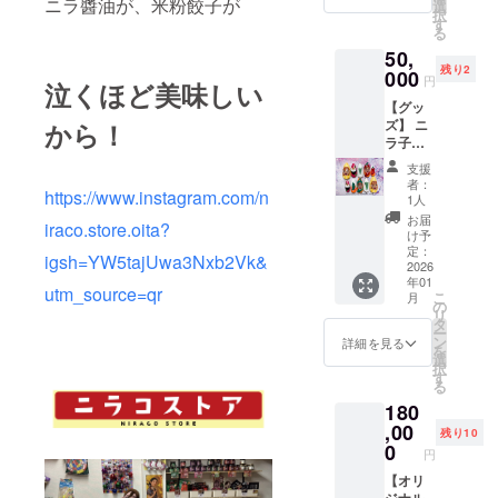
飯に、
ニラ醬油が、米粉餃子が
展開：
選
元祖辛
揚げ餃
択
味をあ
料理の
S, M,
す
麺屋桝
子より
る
なた
下味に
L,LL ・
元 大
もカ
に。 サ
と大活
50,
カラー
分本店
リッと
スティ
躍しま
残り2
展開：
000
大分県
円
ヘル
泣くほど美味しい
ナブル
す。ニ
黒
大分市
シーに
な商品
ラ好き
【グッ
松原町
仕上が
として
には堪
ズ】 ニ
から！
1-3-2(高
りま
注目を
らな
ラ子を
城駅そ
す。 小
集めて
い、甘
デザイ
ば・柳
支援
麦粉不
いま
口の醤
ンした
通り沿
者：
使用の
す。" ○
https://www.instagram.com/n
油とニ
ネイル
1人
い) 097-
グルテ
みんな
ラの旨
チップ
578-
お届
iraco.store.oita?
ンフ
のニラ
味が渾
を提供
け予
7328 ・
リー。
醤油 新
然一体
しま
定：
元祖辛
igsh=YW5tajUwa3Nxb2Vk&
パリッ
鮮な大
となっ
す。 ・
2026
麺屋桝
とした
分産の
年01
た究極
数量：1
utm_source=qr
元 大
こ
焼き
月
ニラを
の具入
点 ニラ
の
分南店
リ
目、も
余すこ
り調味
子の顔
タ
大分県
ー
ちっと
となく
料で
が入っ
ン
詳細を見る
大分市
を
した食
全部使
す。 ○
たネイ
選
大字光
択
感が楽
用し、
辛のニ
ルチッ
す
吉
る
しめる
限界ま
ラ醤油
プ！
1167(ｺｽ
餃子で
で詰め
180
新鮮な
CAMPF
ﾓｽ薬局
す。 あ
込んで
大分産
IREだけ
,00
光吉店
残り10
んには
特製の
のニラ
の限定
0
敷地内)
円
大分産
甘口醤
を余す
グッ
097-
の豚、
油に漬
ことな
ズ！ ま
【オリ
574-
ニラと
け込ん