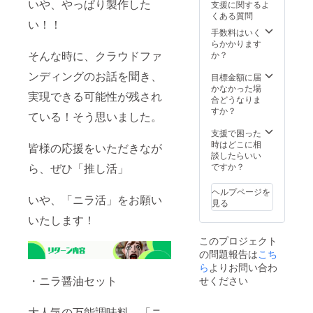
いや、やっぱり製作した
支援に関するよ
泣（５
開発 小
くある質問
９）ス
学生の
い！！
ポン
親子15
手数料はいく
サー 黄
組をご
らかかります
枠…18
招待す
そんな時に、クラウドファ
か？
名
るため
ンディングのお話を聞き、
様
のスポ
目標金額に届
ニラ子
ンサー
かなかった場
実現できる可能性が残され
のサン
ドで
合どうなりま
キュー
す。
すか？
ている！そう思いました。
（３
【備考
９）ス
欄】掲
支援で困った
ポン
載する
時はどこに相
皆様の応援をいただきなが
サー 青
お名前
談したらいい
枠…60
を備考
ら、ぜひ「推し活」
ですか？
名
欄に記
様
入お願
ヘルプページを
ニラ子
いや、「ニラ活」をお願い
いいた
見る
の号泣
しま
いたします！
（５
す。
９）ス
このプロジェクト
ポン
の問題報告は
サー
こち
【備考
ら
よりお問い合わ
欄】掲
・ニラ醤油セット
せください
載する
お名前
を備考
大人気の万能調味料、「ニ