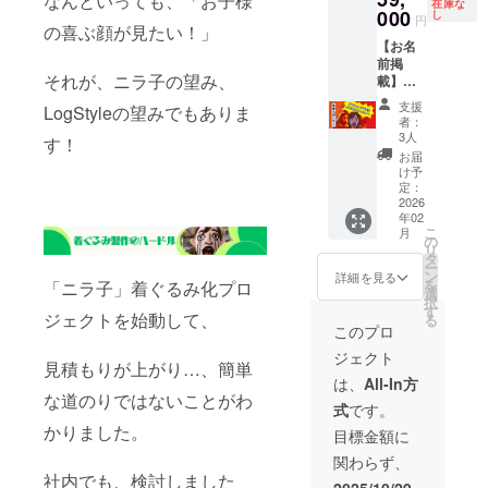
なんといっても、「お子様
在庫な
シャツ
い。 ニ
相談 ・
の街ま
000
し
円
の喜ぶ顔が見たい！」
です。
ラ子
掲載サ
で伺い
【お名
また、
が、着
イズ：
ます。
前掲
スポン
ぐるみ
大
・注意
それが、ニラ子の望み、
載】
サー様
になっ
（8×25
事項：
「着ぐ
には、T
た後
ｃｍ程
ご指定
支援
LogStyleの望みでもありま
るみニ
シャツ
に、お
度） ・
の街で
者：
ラ子誕
３着と
披露目
支援
の一時
3人
す！
生スポ
ニラ子
イベン
時、必
営業許
お届
ン
セット
トを大
ず備考
可等、
け予
サー」
を送ら
分で開
欄に希
申請が
定：
大分に
2026
せてい
催いた
望され
必要な
年02
あるニ
ただき
しま
るお名
ため、
こ
月
ラコス
ます。
す。 そ
前をご
メール
の
リ
トア店
【備考
の際
記入く
等でや
タ
ー
横の掲
欄】掲
の、ス
ださ
り取り
ン
詳細を見る
を
「ニラ子」着ぐるみ化プロ
示板
載する
タッフ
い。 ・
させて
選
択
に、支
お名前
約30名
スポン
いただ
す
ジェクトを始動して、
る
援者様
を備考
が着用
サー
きま
このプロ
のお名
欄に記
するイ
様、参
す。 チ
ジェクト
前
入お願
ベントT
加チ
ケット
見積もりが上がり…、簡単
（ニッ
いいた
シャツ
ケット
は、郵
は、
All-In方
クネー
しま
です。
付き イ
送させ
な道のりではないことがわ
式
です。
ム）を
す。
また、
ベント
ていた
かりました。
掲載し
スポン
時、ス
だきま
目標金額に
ます。
サー様
タッフ
す。
関わらず、
・掲載
には、T
が着
【備考
社内でも、検討しました
期間：
シャツ5
用。 ス
欄】会