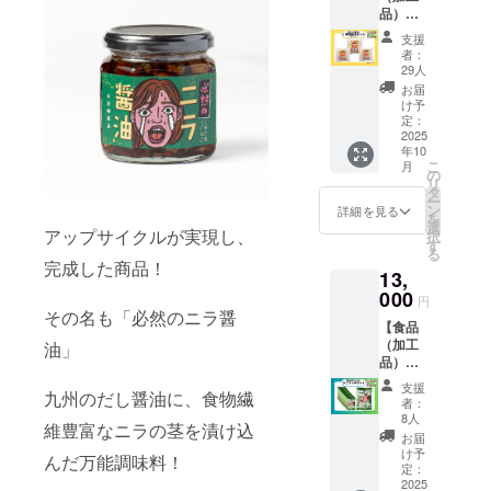
・添加
布可能
品）】
人気の
物表
です。
米粉餃
万能調
示、ア
支援
子︎×３
味料、
レル
者：
パック
「ニラ
ギー表
29人
を提供
醤油」3
示：小
お届
しま
本セッ
麦、大
け予
す。 ・
トを提
定：
豆 「原
サイ
2025
供しま
材料及
年10
ズ：約
す。 ・
び添加
こ
月
(180m
サイ
の
物等の
リ
m×190
ズ：7.5
タ
食品表
ー
mm×30
㎝ × 6.5
ン
示はお
詳細を見る
を
mm)cm
㎝ × 6.5
選
届け商
アップサイクルが実現し、
択
（１
㎝cm ・
す
品のラ
る
パック
重量：
ベルに
完成した商品！
13,
につ
340g ・
表記さ
き） ・
000
保存方
れま
円
重量：
法：高
その名も「必然のニラ醤
す。 商
【食品
約
温多湿
品開封
（加工
油」
190g(1
を避
前には
品）】
パック
け、常
必ずお
ニラ塩
につ
温で保
届けの
支援
九州のだし醤油に、食物繊
ポテト
き） ・
存して
リター
者：
チップ
保存方
くださ
8人
ンに貼
維豊富なニラの茎を漬け込
スを提
法：要
い ・消
付され
お届
供しま
冷凍
費期限
け予
たラベ
んだ万能調味料！
す。 ・
（ー１
定：
もしく
ルや注
サイ
2025
５℃以
は賞味