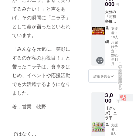
るほど
造日か
000
鈴薯、
す。 商
品開封
円
美味
ら約180
てるみたい！」と声をあ
日本
品開封
前には
い」逸
大分の
日 ・添
「原材
前には
必ずお
品。栄
「元祖
げ、その瞬間に「ニラ子」
加物表
料及び
必ずお
届けの
養価が
辛麺屋
示、ア
添加物
届けの
リター
高いビ
として命が宿ったといわれ
桝元」
レル
等の食
リター
ンに貼
支援
タミン
で使え
ギー表
品表示
ンに貼
者：
付され
A(カロ
ています。
るお食
示：
はお届
18人
付され
たラベ
テン)・
事券！
「原材
け商品
たラベ
お届
ルや注
アリシ
オリジ
料及び
のラベ
け予
ルや注
「みんなを元気に、笑顔に
意書き
ンを多
ナルス
添加物
定：
ルに表
意書き
をご確
く含み
テッ
2025
等の食
記され
するのが私のお役目！」と
をご確
認くだ
抗酸化
年11
カー
品表示
ます。
認くだ
さ
力、免
こ
月
セッ
誓ったニラ子は、食卓をは
はお届
の
商品開
さ
い。」
疫力
リ
ト！
け商品
タ
封前に
い。」
○必然の
アップ
ー
じめ、イベントや応援活動
1000円
のラベ
ン
は必ず
詳細を見る
・米粉
ニラ醤
にも期
を
分のお
ルに表
選
お届け
餃子 米
油 "大分
待大。
択
でも大活躍するようになり
食事券
記され
す
のリ
粉を
産のニ
感動の
る
が10
ます。
ターン
100％
ラの茎
ました。
味をあ
3,0
枚！ オ
商品開
に貼付
使った
の部分
残り
なた
リジナ
00
封前に
142
された
餃子は
円
のみを
に。 サ
ルス
は必ず
ラベル
著…営業 牧野
もちも
丁寧に
スティ
【グッ
テッ
お届け
や注意
ちとし
下処理
ナブル
ズ】 ニ
カー1
のリ
書きを
た食感
し、特
な商品
ラ子を
枚！ 各
ターン
ご確認
が強
製醤油
として
デザイ
1000円
に貼付
くださ
く、き
支援
に漬け
注目を
ンした
分の金
された
い。」
者：
れいに
込んだ
集めて
ステッ
ではなく…
券とし
ラベル
8人
大分産
焼きあ
万能お