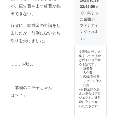
2025/10/29
ニラ子
着とニ
ポン
いに行
が、広告費を出す経費が捻
23:59:59
ま
誕生〜
ラ子
サー様
くリ
３年間
セッ
に、５
ターン
でに集まっ
出できない。
・掲載
ト、米
着提
実施地
た金額が
方法：
粉餃子
供。 ニ
域を記
文字の
を送ら
ラ子
入して
行政に、助成金の申請をし
ファンディ
み、ロ
せてい
が、着
くださ
ングされま
ゴ／バ
ましたが、前例にないとお
ただき
ぐるみ
い
ナーの
ます。
になっ
す。
断りを受けました。
掲載は
【備考
た後
不可 ・
欄】掲
に、
掲載サ
載する
「食品
支援金の使い道
イズ：
お名前
ロス
集まった支援金
大 ・支
を備考
ワーク
は以下に使用す
援時、
欄に記
ショッ
………ﾑﾘｶﾓ。
る予定です。
必ず備
入お願
プ」を
設備費
考欄に
いいた
大分で
人件費
希望さ
しま
開催い
広報/宣伝費
れるお
す。
たしま
リターン仕入
名前を
す。 司
れ費
ご記入
「本物のニラ子ちゃん
会：え
※目標金額を超
くださ
とう窓
えた場合はプロ
は〜？」
い。 赤
口 内
ジェクトの運営
枠…３
容：食
費に充てさせて
名
品ロス
いただきます。
様
につい
ニラ子
て学ぼ
の大号
う&商品