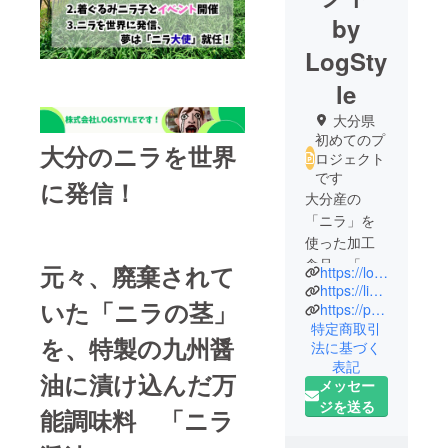
by
LogSty
le
大分県
初めてのプ
大分のニラを世界
ロジェクト
です
に発信！
大分産の
「ニラ」を
使った加工
食品、「ニ
元々、廃棄されて
https://logstyle-oita.com/
ラ醤油」を
https://line.me/R/ti/p/@sne9392k
いた「ニラの茎」
使っていま
https://profu.link/u/logstyle012
特定商取引
す！
を、特製の九州醤
法に基づく
表記
大分の「ニ
油に漬け込んだ万
メッセー
ラ」の消費
ジを送る
能調味料 「ニラ
量が増えて
いくこと、