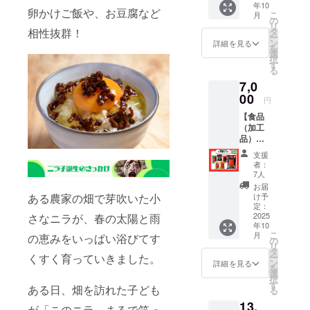
意書き
年10
ズ：
下） ※
期限：
卵かけご飯や、お豆腐など
をご確
こ
月
(300m
保冷
の
365日
認くだ
リ
m)x(22
バック
相性抜群！
タ
・原材
さ
ー
0mm)x(
はつき
ン
料、主
詳細を見る
い。」
を
70mm)
ませ
選
原料の
○必然の
択
cm ・重
ん。段
す
原産
ニラ醤
る
量：約
ボール
地：ニ
油 "大分
7,0
90g ・
にて冷
ラ、大
産のニ
保存方
00
凍で配
分市産
ラの茎
円
法：直
送いた
・添加
の部分
【食品
射日
しま
物表
のみを
（加工
光、高
す。 ・
示、ア
丁寧に
品）】
温多湿
消費期
レル
下処理
元祖辛
を避け
限もし
ギー表
し、特
支援
麺屋桝
て保存
くは賞
示：小
者：
製醤油
元 袋
してく
味期
7人
麦、大
に漬け
麺セッ
ださ
限：180
豆 「原
お届
込んだ
ト を
い。 ・
ある農家の畑で芽吹いた小
日 「原
け予
材料及
万能お
提供し
消費期
定：
材料及
び添加
おいた
ます。
2025
さなニラが、春の太陽と雨
限もし
び添加
物等の
調味
年10
・保存
くは賞
物等の
食品表
料。 ニ
こ
月
の恵みをいっぱい浴びてす
方法：
味期
の
食品表
示はお
ラの旨
リ
常温 ・
限：180
タ
示はお
届け商
味と食
くすく育っていきました。
ー
消費期
日 ・原
ン
届け商
詳細を見る
品のラ
感が混
を
限もし
材料、
選
品のラ
ベルに
然一
択
くは賞
主原料
す
ベルに
表記さ
ある日、畑を訪れた子ども
体。
る
味期
の原産
表記さ
れま
「泣け
13,
限：製
地：馬
れま
が「このニラ、まるで笑っ
す。 商