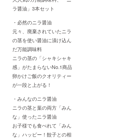
欄に記
ラ醤油」3本セット
入お願
いいた
しま
・必然のニラ醤油
す。
元々、廃棄されていたニラ
の茎を使い醤油に漬け込ん
だ万能調味料
ニラの茎の「シャキシャキ
感」がたまらないNo.1商品
卵かけご飯のクオリティー
が一段と上がる！
・みんなのニラ醤油
ニラの茎と葉の両方「みん
な」使ったニラ醤油
お子様でも食べれて「みん
な」ハッピー！餃子との相