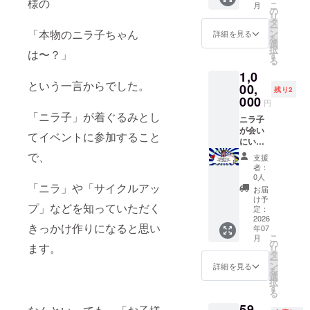
様の
こ
月
９）ス
ず備考
等、
援者様
度金賞
の
リ
ポン
欄に希
他、野
のお名
受
タ
ー
サー
望され
外イベ
前
賞
ン
「本物のニラ子ちゃん
詳細を見る
を
【備考
るお名
ント
（ニッ
選
択
欄】掲
前をご
（１年
クネー
は〜？」
す
る
載する
記入く
間） ・
ム）or
1,0
お名前
ださ
掲載方
企業名
という一言からでした。
を備考
い。 ニ
法：文
を、掲
00,
残り2
欄に記
ラ子
字・横
載しま
000
円
入お願
が、着
ロゴ
す。
「ニラ子」が着ぐるみとし
いいた
ぐるみ
は可、
他、チ
ニラ子
しま
になっ
その他
ラシ
が会い
てイベントに参加すること
す。
た後
相談 ・
SNSな
にい
に、お
掲載サ
どにも
く！！
で、
支援
披露目
イズ：
掲載。
・詳
者：
イベン
大
・掲載
細：ニ
0人
トを大
（8×25
期間：
ラ子が
「ニラ」や「サイクルアッ
お届
分で開
ｃｍ程
ニラ子
あなた
け予
プ」などを知っていただく
催いた
度） ・
ワーク
の街
定：
しま
支援
ショッ
へ！５
2026
きっかけ作りになると思い
年07
す。 そ
時、必
プイベ
０名様
こ
月
の際
ず備考
ント ・
分の飲
の
ます。
リ
の、ス
欄に希
掲載方
食チ
タ
ー
タッフ
望され
法：文
ケット
ン
詳細を見る
を
約30名
るお名
字・横
付き！
選
択
が着用
前をご
ロゴ
・提供
す
る
するイ
記入く
は可、
方法：
59,
ベントT
ださ
その他
ご指定