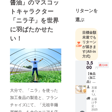
醤油」のマスコッ
たくさんの
方に知って
トキャラクター
リターンを
頂けるよう
「ニラ子」を世界
選ぶ
日々、挑戦
し続けま
に羽ばたかせた
す！
目標金額
い！
未達でも
リターン
応援宜しく
が届きま
お願い致し
す
(All-in
ます。
方式)
3,5
残り49
00
円
【食品
（加工
品）】
愛犬と
支援
大分で、「ニラ」を使った
食べら
者：
れる
1人
加工食品の製造と、フラン
クッ
お届
キー
け予
チャイズにて、「元祖辛麺
「いち
定：
福」を5
2025
屋桝元」を大分エリア５店