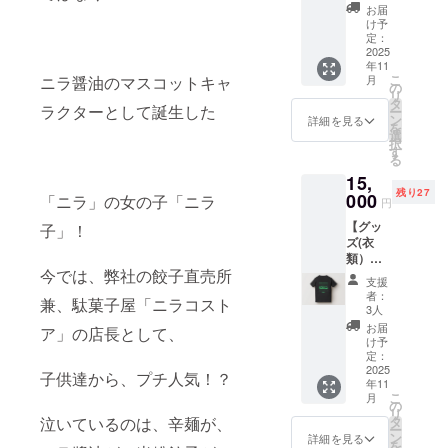
いま
カーを
てお使
や注意
のニラ
お届
がりや
おいた
す。" ○
提供し
いいた
書きを
け予
を乾燥
すいの
調味
みんな
ます。
だけま
定：
ご確認
させて
が特
料。 ニ
のニラ
・数
2025
す。 ※
くださ
パウ
徴。茹
ラの旨
醤油 新
年11
量：5枚
現金と
い。」
ダー
でるこ
味と食
こ
ニラ醤油のマスコットキャ
鮮な大
月
1組 ラ
の交換
の
辛麺屋
に！ 芋
とで皮
感が混
リ
分産の
ンダム
やお釣
タ
桝元
にもこ
に透明
ラクターとして誕生した
然一
ー
ニラを
パック
りのお
ン
が、お
詳細を見る
だわり
感が出
体。
を
余すこ
CAMPF
返しが
選
家で食
抜い
るの
「泣け
択
となく
IRE限定
できま
す
べれ
た、本
で、蒸
るほど
る
全部使
のニラ
せんの
る！ 人
気のポ
し餃子
美味
用し、
15,
子ス
で額面
気の５
テト
や水餃
い」逸
限界ま
残り27
テッ
000
以上で
「ニラ」の女の子「ニラ
種類
チップ
円
子を楽
品。栄
で詰め
カー 全
のご利
と、大
ス！ ◎
しみた
養価が
込んで
【グッ
子」！
13種＋
用お願
人気サ
ニラ子
い人に
高いビ
特製の
ズ(衣
レア2枚
いいた
イドメ
オリジ
もおす
タミン
甘口醤
類）】
5枚1組
しま
ニュー
ナル
すめで
A(カロ
油に漬
今では、弊社の餃子直売所
「ニラ
のラン
す。 有
「とろ
ステッ
支援
す。油
テン)・
け込ん
子」を
ダム
効期
とろな
者：
カー１
の吸収
兼、駄菓子屋「ニラコスト
アリシ
だ万能
CAMPF
パック
限
3人
んこ
枚付き
率が低
ンを多
おおい
IRE限定
です！
2025年
つ」を
お届
※ランダ
ア」の店長として、
いとい
く含み
た調味
デザイ
11月〜
け予
つけた
ムにつ
う特性
抗酸化
料。そ
ンのT
定：
2026年
スペ
き選べ
もある
力、免
のまま
シャツ
2025
11月 大
子供達から、プチ人気！？
シャル
ません
ため、
疫力
ご飯の
年11
を提供
分５店
セッ
小麦粉
こ
アップ
月
お供
しま
の
舗にて
ト！
を使っ
リ
にも期
に、卵
す。 ・
泣いているのは、辛麺が、
タ
使用可
た焼き
ー
待大。
かけご
サイズ
ン
能！ ・
詳細を見る
餃子・
を
感動の