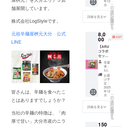
年12
袋（ニ
こ
月
ラ子ス
の
舗展開しています。
リ
テッ
タ
ー
カー１
ン
詳細を見る
を
枚付
株式会社LogStyleです。
選
択
き）提
す
る
供しま
元祖辛麺屋桝元大分 公式
8,0
す。 原
残り27
材料
00
円
LINE
小麦粉
【ARU
（北海
コラボ
道
セッ
産）、
ト】 ニ
豆乳、
支援
ラ子カ
太白ゴ
者：
ラーの
マ油、
3人
限定デ
蜂蜜、
お届
ザイン
コーン
け予
した
スター
定：
バッ
2025
チ 原産
皆さんは、辛麺を食べたこ
年12
ク、コ
国 日
こ
月
イン
本 保存
の
とはありますでしょうか？
リ
ケース
方法
タ
ー
とド
高温多
ン
詳細を見る
を
リップ
湿をさ
選
当社の辛麺の特徴は、「肉
択
パック
け、涼
す
る
10袋を
しい場
厚で甘い」大分市産のニラ
150
提供し
所で保