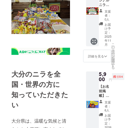
く全部
だ、世
ジナル
5918 ・
希少な
だ万能
使用
界に１
ニラ醤
元祖辛
天日湖
おおい
し、限
つしか
油】 あ
麺屋桝
支援
塩（チ
た調味
界まで
なく、
なただ
元 大
者：
ベット
料。そ
詰め込
CAMPF
けの、
0人
分別府
産）を
のまま
み、唐
IRE限定
ニラ醤
店 大分
お届
使用。
ご飯の
辛子で
で３点
油とラ
け予
県別府
グルテ
お供
辛味を
のみ製
ベルを
定：
市大字
ンアレ
に、卵
増した
造しま
提供し
2025
鶴見字
ルギー
かけご
年11
万能お
す！ 受
ます。
砂原
こ
でない
月
飯に、
おいた
注生産
・数
の
109-
リ
方も納
料理の
調味
により
量：40
タ
7(横断
ー
得の美
下味に
料。ニ
お時間
点 あな
ン
詳細を見る
道路沿
を
味しさ
と大活
ラの旨
いただ
ただけ
選
い・ﾊﾟｰ
択
です。
躍しま
味、甘
きま
のオリ
す
ﾗｰﾀﾞｲﾔﾓ
る
少量の
す。ニ
口醤油
す。
ジナル
ﾝﾄﾞ様敷
大分のニラを全
油で誰
ラ好き
5,9
のコ
ニラ醤
地内)
でも上
には堪
残り54
ク、唐
油を作
00
0977-
円
手に焼
国・世界の方に
らな
辛子の
ろう！
76-
くこと
い、甘
【お名
辛味が
※贈答用
8236 ・
がで
口の醤
前掲
三位一
ですの
知っていただきた
元祖辛
き、冷
油とニ
載】
体に
で、販
麺屋桝
めても
ラの旨
「着ぐ
なった
売はで
い
元 た
支援
皮が硬
味が渾
るみニ
刺激の
きませ
者：
のうら
くなり
然一体
ラ子誕
ある一
ん。 ニ
6人
ら店 大
にくい
となっ
生スポ
品。お
ラ×醤油
お届
分県大
のが魅
た究極
ン
酒のお
×あなた
け予
大分県は、温暖な気候と清
分市神
力。お
の具入
サー」
つまみ
の好き
定：
崎字梶
弁当に
り調味
大分に
2026