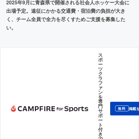
2025年9月に青森県で開催される社会人ホッケー大会に
出場予定。遠征にかかる交通費・宿泊費の負担が大き
く、チーム全員で全力を尽くすためご支援を募集した
い。
ス
ポ
ー
ツ
ク
ラ
フ
ァ
ン
を
専
門
掲載
無料
サ
ポ
ー
ト
付
き
で