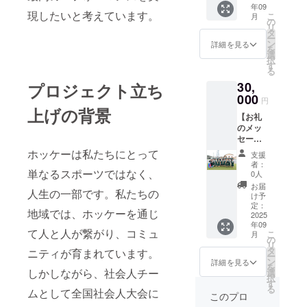
年09
セージ
す。
現したいと考えています。
こ
月
を
の
リ
Instagr
タ
ー
amより
ン
詳細を見る
を
配信い
選
択
たしま
す
る
す。 ま
30,
プロジェクト立ち
た、お
礼の
000
円
メッ
上げの背景
【お礼
セージ
のメッ
は、ご
セー
支援い
ジ】 感
ただい
ホッケーは私たちにとって
支援
謝の気
た金額
者：
持ちを
単なるスポーツではなく、
に関わ
0人
込め
らず、
お届
人生の一部です。私たちの
て、お
同じ内
け予
礼の
容にな
定：
地域では、ホッケーを通じ
メッ
2025
りま
年09
セージ
す。
て人と人が繋がり、コミュ
こ
月
を
の
リ
Instagr
タ
ニティが育まれています。
ー
amより
ン
詳細を見る
を
配信い
しかしながら、社会人チー
選
択
たしま
す
る
ムとして全国社会人大会に
す。 ま
このプロ
た、お