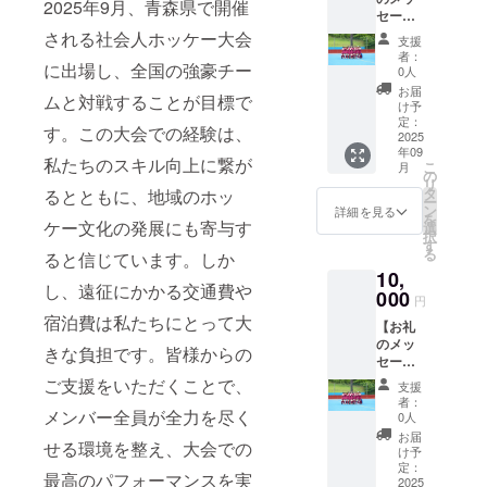
2025年9月、青森県で開催
セー
ジ】 感
される社会人ホッケー大会
支援
謝の気
者：
に出場し、全国の強豪チー
持ちを
0人
込め
お届
ムと対戦することが目標で
て、お
け予
礼の
定：
す。この大会での経験は、
メッ
2025
年09
セージ
私たちのスキル向上に繋が
こ
月
を
の
リ
Instagr
タ
るとともに、地域のホッ
ー
amより
ン
詳細を見る
を
配信い
ケー文化の発展にも寄与す
選
択
たしま
す
る
ると信じています。しか
す。 ま
10,
た、お
し、遠征にかかる交通費や
礼の
000
円
メッ
宿泊費は私たちにとって大
【お礼
セージ
のメッ
は、ご
きな負担です。皆様からの
セー
支援い
ジ】 感
ただい
ご支援をいただくことで、
支援
謝の気
た金額
者：
持ちを
メンバー全員が全力を尽く
に関わ
0人
込め
らず、
お届
せる環境を整え、大会での
て、お
同じ内
け予
礼の
容にな
定：
最高のパフォーマンスを実
メッ
2025
りま