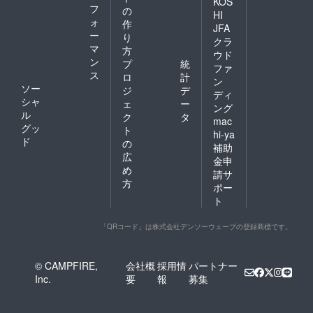
KOS
フ
の
HI
ォ
作
JFA
ー
り
クラ
マ
方
ウド
ン
プ
統
ファ
ス
ロ
計
ン
ソー
ジ
デ
ディ
シャ
ェ
ー
ング
ル
ク
タ
mac
グッ
ト
hi-ya
ド
の
補助
広
金申
め
請サ
方
ポー
ト
「QRコード」は株式会社デンソーウェーブの登録商標です。
© CAMPFIRE,
会社概
採用情
パートナー
Inc.
要
報
募集