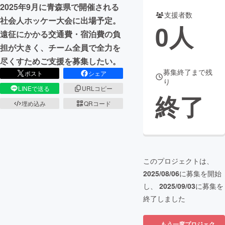
2025年9月に青森県で開催される
支援者数
まちづくり・地域活性化
社会人ホッケー大会に出場予定。
0
人
遠征にかかる交通費・宿泊費の負
担が大きく、チーム全員で全力を
CAMPFIRE for Social Good
CAMPFIRE Creation
尽くすためご支援を募集したい。
CAMPFIREふるさと納税
machi-ya
コミュニティ
募集終了まで残
ポスト
シェア
り
LINEで送る
URLコピー
終了
埋め込み
QRコード
このプロジェクトは、
2025/08/06
に募集を開始
し、
2025/09/03
に募集を
終了しました
もう一度プロジェク