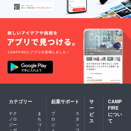
カテゴリー
起案サポート
サ
CAMP
ー
FIRE
テク
ま
プ
ス
ビ
につい
ノロ
ち
ロ
タ
ス
て
ジー
づ
ジ
ッ
・ガ
く
ェ
フ