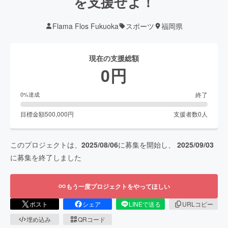
を支援せよ！
Flama Flos Fukuoka
スポーツ
福岡県
現在の支援総額
0
円
終了
0
%達成
目標金額
500,000
円
支援者数
0
人
このプロジェクトは、
2025/08/06
に募集を開始し、
2025/09/03
に募集を終了しました
もう一度プロジェクトをやってほしい
ポスト
シェア
LINEで送る
URLコピー
埋め込み
QRコード