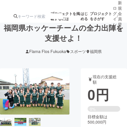
新
ロ
規
グ
会
プロジェクトを掲
はじ
プロジェクト
/
載するには
める
をさがす
イ
員
ン
登
福岡県ホッケーチームの全力出陣を
録
支援せよ！
人気のプロ
注目のリ
注目の新着プロ
募集終了が近いプ
もうすぐ公開
Flama Flos Fukuoka
スポーツ
福岡県
ジェクト
ターン
ジェクト
ロジェクト
されます
アート・写真
音楽
現在の支援総
額
0
円
テクノロジー・ガジェット
ゲーム・サ
映像・映画
書籍・雑誌
0%
目標金額は
500,000円
ビジネス・起業
チャレンジ