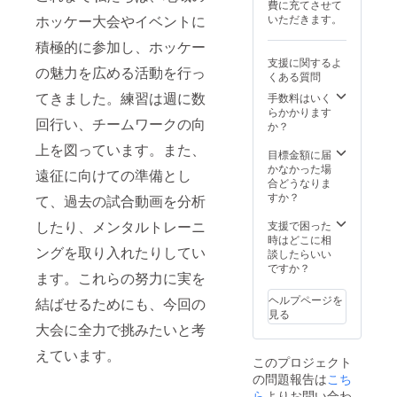
費に充てさせて
ホッケー大会やイベントに
いただきます。
積極的に参加し、ホッケー
支援に関するよ
の魅力を広める活動を行っ
くある質問
てきました。練習は週に数
手数料はいく
らかかります
回行い、チームワークの向
か？
上を図っています。また、
目標金額に届
かなかった場
遠征に向けての準備とし
合どうなりま
すか？
て、過去の試合動画を分析
したり、メンタルトレーニ
支援で困った
時はどこに相
ングを取り入れたりしてい
談したらいい
ですか？
ます。これらの努力に実を
ヘルプページを
結ばせるためにも、今回の
見る
大会に全力で挑みたいと考
えています。
このプロジェクト
の問題報告は
こち
ら
よりお問い合わ