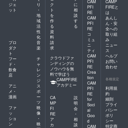
CAM
CAMP
ジェ
り
ク
に
PFI
FIREと
ット
・
ト
相
RE
は
地
を
談
CAM
あんし
域
作
す
PFI
ん・安
活
る
る
RE
全への
性
資
コ
取り組
化
料
ミュ
み
プロ
音
請
ニ
ニュー
ダク
楽
求
ティ
ス
ト
CAM
ヘルプ
クラウドファ
フー
チ
PFI
お問い
ンディングの
ド・
ャ
RE
合わせ
ノウハウを無
飲食
レ
Crea
料で学ぼう
店
ン
tion
各種規定
CAMPFIRE
ジ
CAM
アカデミー
アニ
ス
利用規
PFI
メ・
ポ
約
RE
漫画
ー
CA
説
細則
for
ツ
MP
明
プライ
Soci
ファ
映
FI
会
バシー
al
ッ
像
RE
・
ポリ
Goo
ショ
・
ア
相
シー
d
ン
映
カ
談
特定商
CAM