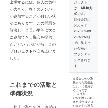
出場するには、個人の負担
ジェクト
礼の
メッ
は、
All-In方
が大きく、多くのメンバー
セージ
式
です。
は、ご
が参加することが難しい状
支援い
目標金額に
ただい
況にあります。この問題を
関わらず、
た金額
解決し、全員が平等に大会
に関わ
2025/09/03
らず、
に参加できる機会を提供し
23:59:59
ま
同じ内
容にな
でに集まっ
たいという想いから、この
りま
た金額が
す。
プロジェクトを立ち上げま
ファンディ
した。
ングされま
す。
支援金の使い道
集まった支援金
これまでの活動と
は以下に使用す
る予定です。
準備状況
人件費
※目標金額を超
えた場合はプロ
ジェクトの運営
これまで私たちは、地域の