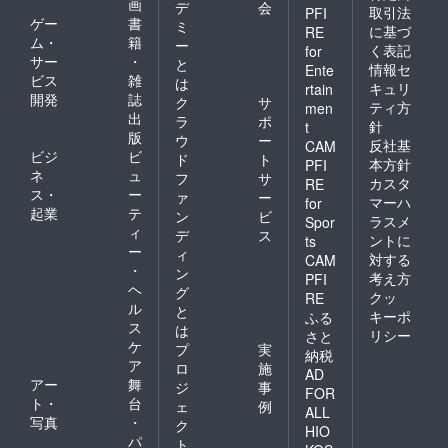
画
デ
会
取引法
PFI
ゲー
書
ミ
に基づ
RE
ム・
籍
ー
く表記
for
サー
・
と
情報セ
Ente
ビス
雑
は
キュリ
rtain
開発
誌
ク
サ
ティ方
men
出
ラ
ポ
針
t
版
ウ
ー
反社基
CAM
ビジ
ビ
ド
ト
本方針
PFI
ネ
ュ
フ
サ
カスタ
RE
ス・
ー
ァ
ー
マーハ
for
起業
テ
ン
ビ
ラスメ
Spor
ィ
デ
ス
ントに
ts
ー
ィ
対する
CAM
・
ン
考え方
PFI
ヘ
グ
クッ
RE
ル
と
キーポ
ふる
ス
は
リシー
さと
ケ
プ
実
納税
ア
ロ
施
AD
アー
舞
ジ
事
FOR
ト・
台
ェ
例
ALL
写真
・
ク
HIO
パ
ト