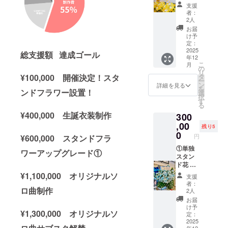
ます。
使用す
ラワー
支援
開催
る楽屋
前ボー
者：
後、タ
にお花
ドへ生
2人
レント
をお届
誕祭ご
お届
直筆サ
けいた
支援者
け予
インを
しま
様とし
定：
入れた
す。 お
2025
て記載
総支援額 達成ゴール
年12
状態で
花には
された
こ
月
ご自宅
備考欄
お名前
の
リ
へ発送
に記載
を掲載
¥100,000 開催決定！スタ
タ
ー
させて
された
させて
ン
詳細を見る
を
ンドフラワー設置！
いただ
お名前
いただ
選
択
きま
（ニッ
きま
す
る
す。 ②
クネー
す。 ③
¥400,000 生誕衣装制作
300
スタン
ム可・6
クラウ
ドフラ
文字以
,00
ドファ
残り5
ワー(名
内）を
ンディ
0
円
¥600,000 スタンドフラ
前掲載 )
印刷し
ング限
当日会
たプ
①単独
定ブロ
ワーアップグレード①
場にあ
レート
スタン
マイド
るスタ
を付け
ド花 単
開催
ンドフ
させて
独スタ
後、タ
¥1,100,000 オリジナルソ
支援
ラワー
いただ
ンド花
レント
者：
前ボー
きま
を会場
ロ曲制作
直筆サ
2人
ドへ生
す。生
に設置
インを
お届
誕祭ご
誕イベ
致しま
入れた
け予
¥1,300,000 オリジナルソ
支援者
ント当
す。 お
状態で
定：
様とし
日、お
花には
2025
ご自宅