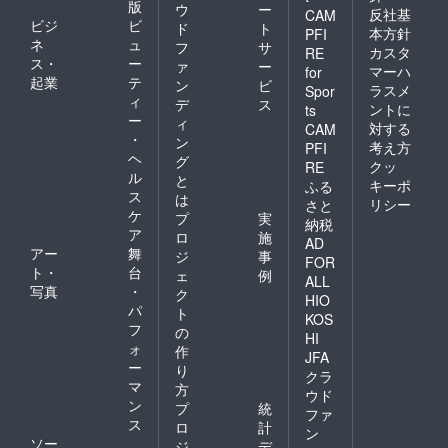
版
ウ
ー
反社基
CAM
ビジ
ビ
ド
ト
本方針
PFI
ネ
ュ
フ
サ
カスタ
RE
ス・
ー
ァ
ー
マーハ
for
起業
テ
ン
ビ
ラスメ
Spor
ィ
デ
ス
ントに
ts
ー
ィ
対する
CAM
・
ン
考え方
PFI
ヘ
グ
クッ
RE
ル
と
キーポ
ふる
ス
は
リシー
さと
ケ
プ
実
納税
ア
ロ
施
AD
アー
舞
ジ
事
FOR
ト・
台
ェ
例
ALL
写真
・
ク
HIO
パ
ト
KOS
フ
の
HI
ォ
作
JFA
ー
り
クラ
マ
方
ウド
ン
プ
統
ファ
ス
ロ
計
ン
ソー
ジ
デ