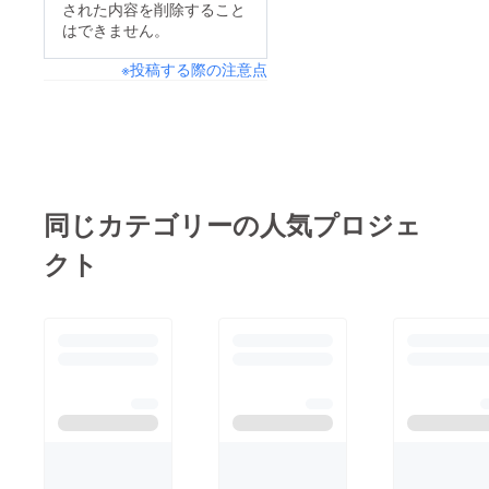
ねま
す。 ※
された内容を削除すること
す。
スタン
はできません。
ドフラ
ワー前
※投稿する際の注意点
ボード
のお持
ち帰り
不可 ※7
文字以
上のお
名前・
特殊文
字・記
同じカテゴリーの人気プロジェ
号は使
用でき
クト
ませ
ん。使
用され
た場合
ご希望
のお名
前での
履行が
難しい
場合が
ござい
ますこ
と予め