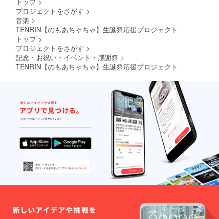
トップ
>
くださ
い。 ※
プロジェクトをさがす
>
単独ス
音楽
>
タンド
TENRIN【のもあちゃちゃ】生誕祭応援プロジェクト
花ブー
トップ
>
ケにつ
プロジェクトをさがす
>
きまし
て会場
記念・お祝い・イベント・感謝祭
>
でのお
TENRIN【のもあちゃちゃ】生誕祭応援プロジェクト
渡しの
みとさ
せてい
ただい
てお
り、郵
送致し
かねま
すこと
予めご
了承く
ださ
い。 ※
単独ス
タンド
花ソロ
チェキ
につき
まして