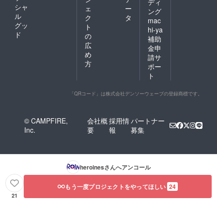
ディ
シャ
ェ
ー
ング
ル
ク
タ
mac
グッ
ト
hi-ya
ド
の
補助
広
金申
め
請サ
方
ポー
ト
「QRコード」は株式会社デンソーウェーブの登録商標です。
© CAMPFIRE,
会社概
採用情
パートナー
Inc.
要
報
募集
heroines
さんへアンコール
もう一度プロジェクトをやってほしい
24
21