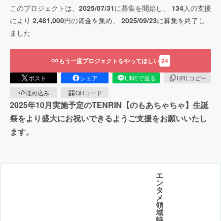
このプロジェクトは、
2025/07/31
に募集を開始し、
134
人の支援
により
2,481,000
円の資金を集め、
2025/09/23
に募集を終了し
ました
もう一度プロジェクトをやってほしい
24
ポスト
シェア
LINEで送る
URLコピー
埋め込み
QRコード
2025年10月実施予定のTENRIN【のもあちゃちゃ】生誕
祭をより盛大にお祝いできるようご支援をお願いいたし
ます。
エ
ン
タ
メ
領
域
特