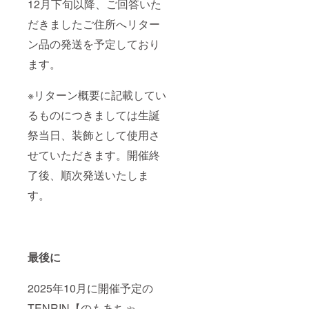
12月下旬以降、ご回答いた
開催
す。 ③
に、特
前での
後、リ
スタン
別支援
履行が
だきましたご住所へリター
ターン
ドフラ
者枠と
難しい
品と併
ワー(名
してお
場合が
ン品の発送を予定しており
せて発
前掲載 )
名前を
ござい
送いた
当日会
記載さ
ますこ
ます。
しま
場にあ
せてい
と予め
す。 ※
るスタ
ただき
ご了承
スタン
ンドフ
ます。
くださ
※リターン概要に記載してい
ドフラ
ラワー
また、
い。 ※
ワー前
前ボー
作成し
るものにつきましては生誕
リター
ボード
ドへ生
た集合
ン品へ
祭当日、装飾として使用さ
のお持
誕祭ご
写真の
記載さ
ち帰り
支援者
データ
せてい
せていただきます。開催終
不可 ※7
様とし
は公式
ただく
文字以
てお名
SNSで
お名前
了後、順次発送いたしま
上のお
前を掲
のアッ
は全て
名前・
載させ
プロー
統一で
す。
特殊文
ていた
ド後
お願い
字・記
だきま
CAMPF
してお
号は使
す。 ④
IREの
りま
用でき
クラウ
メッ
す。 ※
ませ
ドファ
セージ
複数ご
最後に
ん。使
ンディ
機能を
支援い
用され
ング限
利用し
ただい
た場合
定ブロ
て共有
た場合
2025年10月に開催予定の
ご希望
マイド
させて
も旗類
のお名
開催
いただ
が連な
TENRIN【のもあちゃ