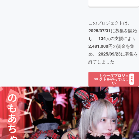
このプロジェクトは、
2025/07/31
に募集を開始
し、
134
人の支援により
2,481,000
円の資金を集
め、
2025/09/23
に募集を
終了しました
もう一度プロジェ
2
クトをやってほし
4
い