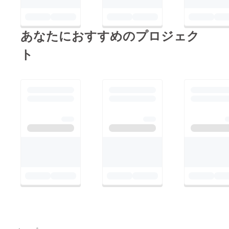
ご了承
くださ
い。 ※
リター
あなたにおすすめのプロジェク
ン品へ
記載さ
ト
せてい
ただく
お名前
は全て
統一で
お願い
してお
りま
す。 ※
複数ご
支援い
ただい
た場合
も旗類
や花材
が連な
る形で
の装飾
はでき
かねま
すこと
ご了承