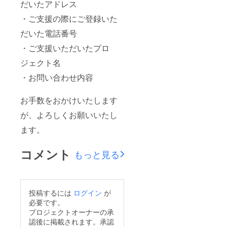
す。 ※
ジナル
だいたアドレス
複数ご
ネーム
・ご支援の際にご登録いた
支援い
アク
ただい
キー 生
だいた電話番号
た場合
誕イラ
も旗類
ストと
・ご支援いただいたプロ
や花材
備考欄
が連な
に記載
ジェクト名
る形で
された
の装飾
お名前
・お問い合わせ内容
はでき
がデザ
かねま
インさ
お手数をおかけいたします
すこと
れたオ
ご了承
リジナ
が、よろしくお願いいたし
くださ
ルネー
い。 ※
ムアク
ます。
楽屋花
キーを
のお名
作成さ
前プ
せてい
コメント
もっと見る
レート
ただき
のお渡
ます。
しは会
開催
場のみ
後、リ
で行っ
ターン
投稿するには
ログイン
が
てお
品と併
必要です。
り、郵
せて発
プロジェクトオーナーの承
送はい
送いた
たしか
しま
認後に掲載されます。承認