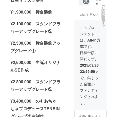
ロ曲サブスク解禁
年12
てお名
名前の
備考欄
へ発送
こ
月
前を掲
記載さ
に記載
させて
の
リ
載させ
れたプ
された
いただ
タ
¥1,900,000 舞台装飾
ー
ていた
レート
お名前
きま
ン
詳細を見る
を
だきま
をお持
（ニッ
す。 ④
選
択
す。 備
ち帰り
クネー
生誕限
す
¥2,100,000 スタンドフラ
る
考欄に
希望の
ム可・6
定オリ
このプロ
記載さ
方はス
文字以
ワーアップグレード②
ジナル
ジェクト
れたお
タッフ
内）を
ネーム
名前を
までお
印刷し
アク
は、
All-In方
¥2,300,000 舞台装飾アッ
掲載さ
声がけ
たプ
キー 生
式
です。
せてい
くださ
レート
誕イラ
プグレード①
ただき
い。 本
を付け
ストと
目標金額に
ます。
体花材
させて
備考欄
関わらず、
③クラ
はお持
いただ
に記載
¥2,600,000 生誕オリジナ
ウド
ち帰り
きま
された
2025/09/23
ファン
いただ
す。当
お名前
ルSE作成
23:59:59
ま
ディン
けませ
日単独
がデザ
グ限定
ん。 ②
スタン
インさ
でに集まっ
ブロマ
のぼり
ド花と
れたオ
¥2,800,000 スタンドフラ
た金額が
イド 開
旗 当日
同じ花
リジナ
ワーアップグレード③
催後、
の装飾
材を使
ルネー
ファンディ
タレン
に使用
用した
ムアク
ングされま
ト直筆
する、
ブーケ
キーを
¥3,400,000 のもあちゃ
サイン
のぼり
をお持
作成さ
す。
を入れ
旗を作
ち帰り
せてい
ちゃプロデュースTENRIN
た状態
成いた
いただ
ただき
でご自
しま
けま
ます。
グループ楽曲制作
支援に関するよ