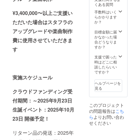
宅へ発
す。 の
す。 後
開催
くある質問
送させ
ぼり旗
日、単
後、リ
ていた
には備
独スタ
ターン
手数料はいく
¥3,400,000〜以上ご支援い
だきま
考欄に
ンド花
品と併
らかかります
す。 ④
記載さ
の前で
ただいた場合はスタフラの
せて発
か？
生誕限
れたお
撮影し
送いた
アップグレードや楽曲制作
定オリ
名前
たソロ
しま
目標金額に届
ジナル
（ニッ
チェキ
す。 ※
かなかった場
費に使用させていただきま
ネーム
クネー
を郵送
スタン
合どうなりま
アク
ム可・6
いたし
ドフラ
すか？
す
キー 生
文字以
ます。
ワー前
誕イラ
内）を
本体花
ボード
支援で困った
ストと
印刷さ
材はお
のお持
時はどこに相
備考欄
せてい
持ち帰
ち帰り
談したらいい
に記載
ただき
りいた
不可 ※7
ですか？
された
ます。
だけま
実施スケジュール
文字以
お名前
開催
せん。
上のお
ヘルプページを
がデザ
後、タ
②集合
名前・
見る
クラウドファンディング受
インさ
レント
写真SP
特殊文
れたオ
直筆サ
クレ
字・記
付期間：～2025年9月23日
リジナ
インを
ジット
号は使
このプロジェクト
ルネー
入れた
公式
用でき
生誕イベント：2025年10月
の問題報告は
こち
ムアク
状態で
SNS掲
ませ
キーを
ご自宅
載に使
ら
よりお問い合わ
ん。使
23日 開催予定！
作成さ
へ発送
用する
用され
せください
せてい
させて
生誕祭
た場合
ただき
いただ
の集合
ご希望
リターン品の発送：2025年
ます。
きま
写真
のお名