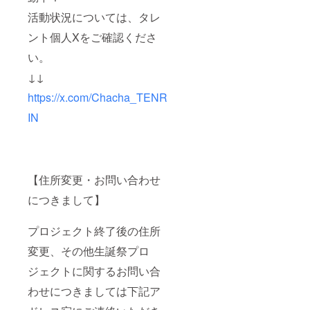
る形で
ルネー
後、タ
の装飾
ムアク
レント
活動状況については、タレ
はでき
キーを
直筆サ
ント個人Xをご確認くださ
かねま
作成さ
インを
すこと
せてい
入れた
い。
ご了承
ただき
状態で
くださ
ます。
ご自宅
↓↓
い。
開催
へ発送
後、リ
させて
https://x.com/Chacha_TENR
ターン
いただ
品と併
きま
IN
せて発
す。 ④
送いた
スタン
しま
ドフラ
す。 ※
ワー(名
スタン
前掲載 )
【住所変更・お問い合わせ
ドフラ
当日会
ワー前
場にあ
につきまして】
ボード
るスタ
のお持
ンドフ
ち帰り
ラワー
プロジェクト終了後の住所
不可 ※7
前ボー
文字以
ドへ生
変更、その他生誕祭プロ
上のお
誕祭ご
名前・
支援者
ジェクトに関するお問い合
特殊文
様とし
わせにつきましては下記ア
字・記
て備考
号は使
欄に記