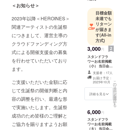
＜お知らせ＞
目標金額
2023年以降＜HEROINES＞
未達でも
リターン
関連アーティストの生誕祭
が届きま
す
(All-in
につきまして、運営主導の
方式)
クラウドファンディング方
3,000
円
式による開催支援金の募集
スタンドフラ
を行わせていただいており
ワーお名前掲載
（小） 当日会場
ます。
に設置されるス
支援者：17人
タンドフラワー
お届け予定：
前ボードへ生誕
ご支援いただいた金額に応
こ
2025年10月
の
祭ご支援者様と
リ
タ
してお名前を掲
じて生誕祭の開催判断と内
ー
ン
載させていただ
詳細を見る
を
選
容の調整を行い、最適な形
きます。 備考欄
択
す
に掲載希望のお
る
で実施いたします。生誕祭
名前（ニック
6,000
ネーム可・6文字
円
成功のため皆様のご理解と
以内）をご記載
スタンドフラ
ください。希望
ご協力を賜りますようお願
ワーお名前掲載
のお名前がない
（大） 当日会場