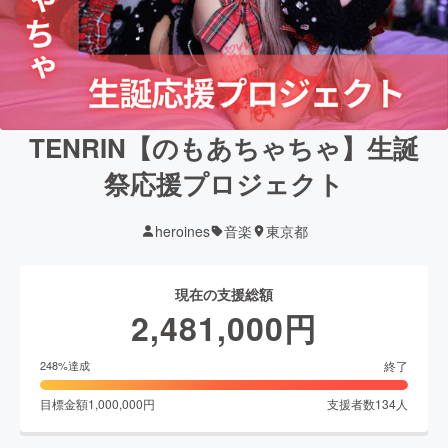
TENRIN【のもあちゃちゃ】生誕
祭応援プロジェクト
heroines
音楽
東京都
現在の支援総額
2,481,000
円
終了
248
%達成
目標金額
1,000,000
円
支援者数
134
人