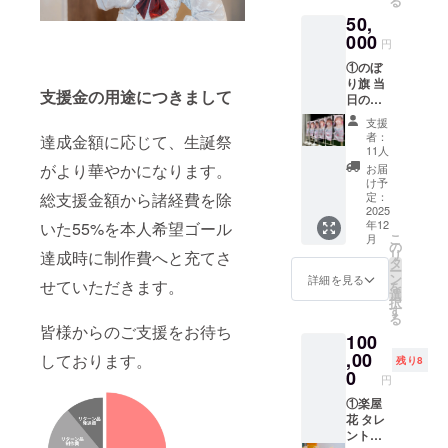
る
ム可・6
い。
50,
文字以
内）を
000
円
印刷さ
①のぼ
せてい
り旗 当
ただき
支援金の用途につきまして
日の装
ます。
飾に使
開催
支援
用す
後、タ
者：
達成金額に応じて、生誕祭
る、の
レント
11人
ぼり旗
直筆サ
がより華やかになります。
お届
を作成
インを
け予
いたし
総支援金額から諸経費を除
入れた
定：
ます。
2025
状態で
年12
いた55%を本人希望ゴール
のぼり
ご自宅
こ
月
旗には
へ発送
の
リ
達成時に制作費へと充てさ
備考欄
させて
タ
ー
に記載
いただ
ン
詳細を見る
せていただきます。
を
された
きま
選
択
お名前
す。 ②
す
る
（ニッ
スタン
皆様からのご支援をお待ち
100
クネー
ドフラ
ム可・6
,00
ワー(名
しております。
残り8
文字以
前掲載 )
0
円
内）を
当日会
印刷さ
①楽屋
場にあ
せてい
花 タレ
るスタ
ただき
ントが
ンドフ