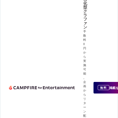
化
型
ク
ラ
フ
ァ
ン
手
数
料
0
円
か
ら
実
施
可
能
。
企
画
掲載
無料
か
ら
リ
タ
ー
ン
配