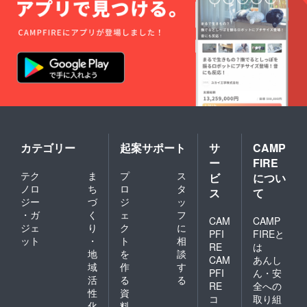
破損・
折れ曲
がり防
止のた
め便を
分け、
投函で
のお届
けを予
定して
おりま
す。
カテゴリー
起案サポート
サ
CAMP
ー
FIRE
テク
ま
プ
ス
ビ
につい
ノロ
ち
ロ
タ
ス
て
ジー
づ
ジ
ッ
・ガ
く
ェ
フ
CAM
CAMP
ジェ
り
ク
に
PFI
FIREと
ット
・
ト
相
RE
は
地
を
談
CAM
あんし
域
作
す
PFI
ん・安
活
る
る
RE
全への
性
資
コ
取り組
化
料