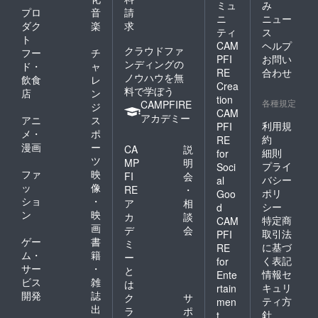
ミュ
み
プロ
音
請
ニ
ニュー
ダク
楽
求
ティ
ス
ト
CAM
ヘルプ
クラウドファ
フー
チ
PFI
お問い
ンディングの
ド・
ャ
RE
合わせ
ノウハウを無
飲食
レ
Crea
料で学ぼう
店
ン
tion
各種規定
CAMPFIRE
ジ
CAM
アカデミー
アニ
ス
利用規
PFI
メ・
ポ
約
RE
漫画
ー
CA
説
細則
for
ツ
MP
明
プライ
Soci
ファ
映
FI
会
バシー
al
ッ
像
RE
・
ポリ
Goo
ショ
・
ア
相
シー
d
ン
映
カ
談
特定商
CAM
画
デ
会
取引法
PFI
ゲー
書
ミ
に基づ
RE
ム・
籍
ー
く表記
for
サー
・
と
情報セ
Ente
ビス
雑
は
キュリ
rtain
開発
誌
ク
サ
ティ方
men
出
ラ
ポ
針
t