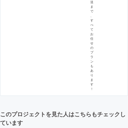
送
ま
で
、
す
べ
て
お
任
せ
の
プ
ラ
ン
も
あ
り
ま
す
！
このプロジェクトを見た人はこちらもチェックし
ています