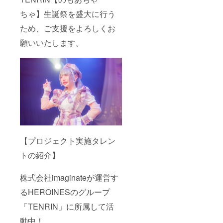
前での
後、タ
きま
る形で
履行が
レント
す。 ③
の装飾
ちゃ】生誕祭を盛大に行う
難しい
直筆サ
のぼり
はでき
場合が
インを
旗 当日
かねま
ため、ご支援をよろしくお
ござい
入れた
の装飾
すこと
願いいたします。
ますこ
状態で
に使用
ご了承
と予め
ご自宅
する、
くださ
ご了承
へ発送
のぼり
い。
くださ
させて
旗を作
い。 ※
いただ
成いた
リター
きま
しま
ン品へ
す。 ⑤
す。 の
記載さ
生誕限
ぼり旗
せてい
定オリ
には備
ただく
ジナル
考欄に
お名前
ネーム
記載さ
は全て
アク
れたお
統一で
キー 生
名前
【プロジェクト実施タレン
お願い
誕イラ
（ニッ
してお
ストと
クネー
トの紹介】
りま
備考欄
ム可・6
す。 ※
に記載
文字以
株式会社imaginateが運営す
複数ご
された
内）を
支援い
お名前
印刷さ
るHEROINESのグループ
ただい
がデザ
せてい
た場合
インさ
ただき
「TENRIN」に所属して活
も旗類
れたオ
ます。
が連な
リジナ
開催
動中！