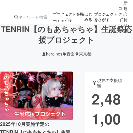
新
ロ
規
グ
会
プロジェクトを掲
はじ
プロジェクト
/
載するには
める
をさがす
イ
員
ン
登
TENRIN【のもあちゃちゃ】生誕祭応
録
援プロジェクト
人気のプロ
注目のリ
注目の新着プロ
募集終了が近いプ
もうすぐ公開
heroines
音楽
東京都
ジェクト
ターン
ジェクト
ロジェクト
されます
アート・写真
音楽
現在の支援総
額
2,48
テクノロジー・ガジェット
ゲーム・サ
1,00
映像・映画
書籍・雑誌
2025年10月実施予定の
ビジネス・起業
チャレンジ
TENRIN【のもあちゃちゃ】生誕