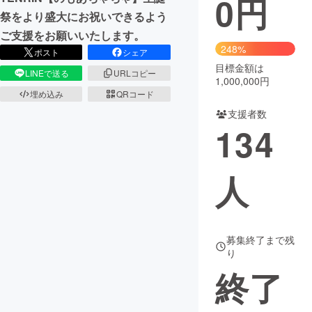
0
円
祭をより盛大にお祝いできるよう
まちづくり・地域活性化
ご支援をお願いいたします。
248%
ポスト
シェア
目標金額は
CAMPFIRE for Social Good
CAMPFIRE Creation
LINEで送る
URLコピー
1,000,000円
CAMPFIREふるさと納税
machi-ya
コミュニティ
埋め込み
QRコード
支援者数
134
人
募集終了まで残
り
終了