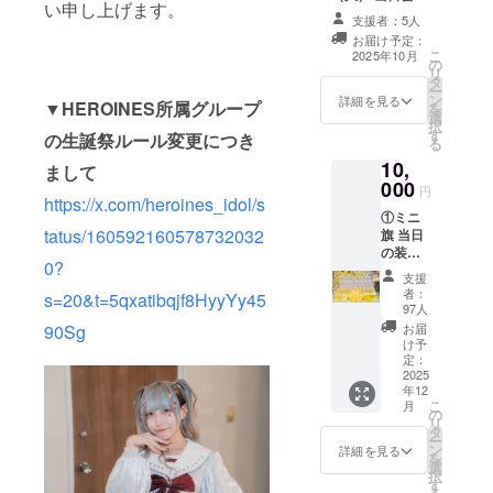
場合は、空欄で
い申し上げます。
に設置されるス
も問題ございま
支援者：5人
タンドフラワー
せん。 ※スタン
お届け予定：
前ボードへ生誕
こ
ドフラワー前
2025年10月
の
祭ご支援者様と
リ
ボードのお持ち
タ
してお名前を掲
ー
帰り不可 ※7文字
ン
載させていただ
詳細を見る
▼HEROINES所属グループ
を
以上のお名前・
選
きます。 備考欄
択
特殊文字・記号
す
に掲載希望のお
の生誕祭ルール変更につき
る
は使用できませ
名前（ニック
ん。使用された
10,
まして
ネーム可・6文字
場合ご希望のお
000
以内）をご記載
円
名前での履行が
https://x.com/heroines_idol/s
ください。希望
難しい場合がご
①ミニ
のお名前がない
ざいますこと予
tatus/160592160578732032
旗 当日
場合は、空欄で
めご了承くださ
の装飾
も問題ございま
0?
い。
に使用
せん。 ※スタン
支援
するミ
ドフラワー前
者：
s=20&t=5qxatibqjf8HyyYy45
ニ旗を
97人
ボードのお持ち
作成致
帰り不可 ※7文字
お届
90Sg
しま
け予
以上のお名前・
す。 ミ
定：
特殊文字・記号
ニ旗に
2025
は使用できませ
年12
は、備
ん。使用された
こ
月
考欄に
の
場合ご希望のお
リ
記載の
タ
名前での履行が
ー
お名前
ン
詳細を見る
難しい場合がご
を
（ニッ
選
ざいますこと予
択
クネー
す
めご了承くださ