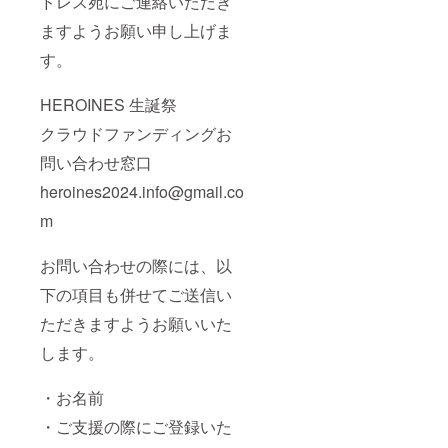
ドレス宛にご連絡いただき
用でき
載され
ませ
たお名
ますようお願い申し上げま
ん。使
前を掲
用され
載させ
す。
た場合
ていた
ご希望
だきま
のお名
す。 ⑤
HEROINES 生誕祭
前での
クラウ
クラウドファンディングお
履行が
ドファ
難しい
ンディ
問い合わせ窓口
場合が
ング限
ござい
定ブロ
heroines2024.info@gmail.co
ますこ
マイド
と予め
開催
m
ご了承
後、タ
くださ
レント
い。 ※
直筆サ
お問い合わせの際には、以
リター
インを
ン品へ
入れた
下の項目も併せてご送信い
記載さ
状態で
ただきますようお願いいた
せてい
ご自宅
ただく
へ発送
します。
お名前
させて
は全て
いただ
統一で
きま
・お名前
お願い
す。 ⑥
してお
生誕限
・ご支援の際にご登録いた
りま
定オリ