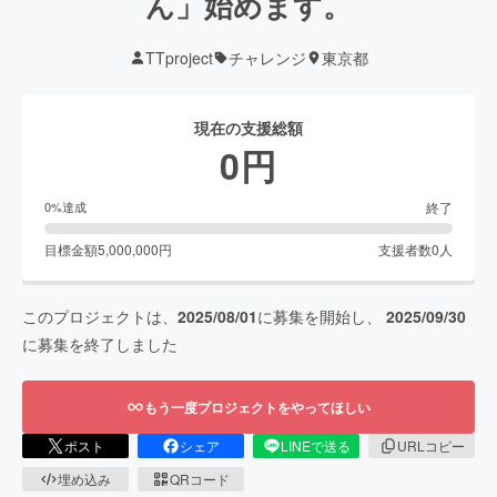
ん」始めます。
TTproject
チャレンジ
東京都
現在の支援総額
0
円
終了
0
%達成
目標金額
5,000,000
円
支援者数
0
人
このプロジェクトは、
2025/08/01
に募集を開始し、
2025/09/30
に募集を終了しました
もう一度プロジェクトをやってほしい
ポスト
シェア
LINEで送る
URLコピー
埋め込み
QRコード