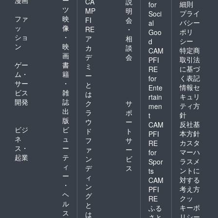
CA
説
細則
for
ツ
MP
明
プライ
Soci
ファ
映
FI
会
バシー
al
ッ
像
RE
・
ポリ
Goo
ショ
・
ア
相
シー
d
ン
映
カ
談
特定商
CAM
画
デ
会
取引法
PFI
ゲー
書
ミ
に基づ
RE
ム・
籍
ー
く表記
for
サー
・
と
情報セ
Ente
ビス
雑
は
キュリ
rtain
開発
誌
ク
サ
ティ方
men
出
ラ
ポ
針
t
版
ウ
ー
反社基
CAM
ビジ
ビ
ド
ト
本方針
PFI
ネ
ュ
フ
サ
カスタ
RE
ス・
ー
ァ
ー
マーハ
for
起業
テ
ン
ビ
ラスメ
Spor
ィ
デ
ス
ントに
ts
ー
ィ
対する
CAM
・
ン
考え方
PFI
ヘ
グ
クッ
RE
ル
と
キーポ
ふる
ス
は
リシー
さと