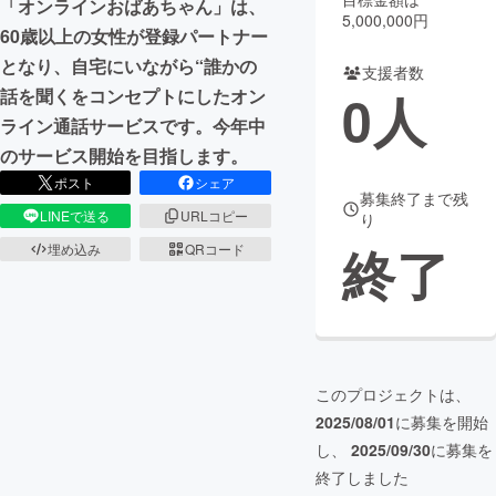
「オンラインおばあちゃん」は、
5,000,000円
60歳以上の女性が登録パートナー
まちづくり・地域活性化
となり、自宅にいながら“誰かの
支援者数
0
人
話を聞くをコンセプトにしたオン
CAMPFIRE for Social Good
CAMPFIRE Creation
ライン通話サービスです。今年中
CAMPFIREふるさと納税
machi-ya
コミュニティ
のサービス開始を目指します。
ポスト
シェア
募集終了まで残
LINEで送る
URLコピー
り
終了
埋め込み
QRコード
このプロジェクトは、
2025/08/01
に募集を開始
し、
2025/09/30
に募集を
終了しました