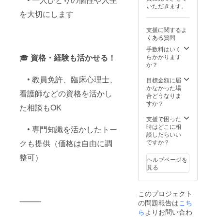
いただきます。
を大切にします
支援に関するよ
くある質問
手数料はいく
🎓
資格・経験も活かせる！
らかかります
か？
• 教員免許、臨床心理士、
目標金額に届
かなかった場
看護師などの資格を活かし
合どうなりま
すか？
た相談もOK
支援で困った
時はどこに相
• 専門知識を活かしたトー
談したらいい
クも提供（価格は自由に調
ですか？
整可）
ヘルプページを
見る
このプロジェクト
⸻
の問題報告は
こち
ら
よりお問い合わ