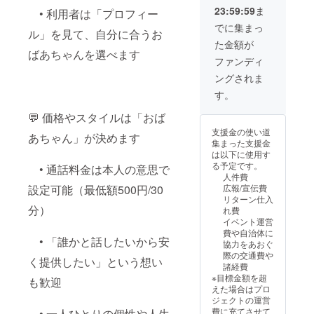
付 一部、または
23:59:59
ま
• 利用者は「プロフィー
すべてのサービ
スが不要な場合
でに集まっ
ル」を見て、自分に合うお
はその旨を備考
た金額が
欄に記載願いま
ばあちゃんを選べます
す ニックネーム
ファンディ
など希望があれ
ングされま
ば備考欄に記載
願います
す。
💬 価格やスタイルは「おば
支援金の使い道
あちゃん」が決めます
集まった支援金
は以下に使用す
る予定です。
• 通話料金は本人の意思で
人件費
設定可能（最低額500円/30
広報/宣伝費
リターン仕入
分）
れ費
イベント運営
費や自治体に
• 「誰かと話したいから安
協力をあおぐ
際の交通費や
く提供したい」という想い
諸経費
※目標金額を超
も歓迎
えた場合はプロ
ジェクトの運営
費に充てさせて
• 一人ひとりの個性や人生