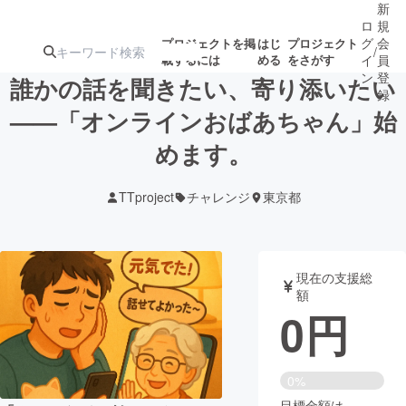
新
ロ
規
グ
会
プロジェクトを掲
はじ
プロジェクト
/
載するには
める
をさがす
イ
員
ン
登
誰かの話を聞きたい、寄り添いたい
録
——「オンラインおばあちゃん」始
めます。
人気のプロ
注目のリ
注目の新着プロ
募集終了が近いプ
もうすぐ公開
ジェクト
ターン
ジェクト
ロジェクト
されます
TTproject
チャレンジ
東京都
アート・写真
音楽
現在の支援総
テクノロジー・ガジェット
ゲーム・サ
額
0
円
映像・映画
書籍・雑誌
0%
ビジネス・起業
チャレンジ
目標金額は