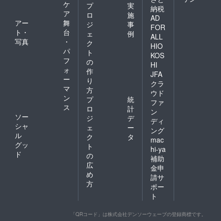
ケ
プ
実
納税
ア
ロ
施
AD
アー
舞
ジ
事
FOR
ト・
台
ェ
例
ALL
写真
・
ク
HIO
パ
ト
KOS
フ
の
HI
ォ
作
JFA
ー
り
クラ
マ
方
ウド
ン
プ
統
ファ
ス
ロ
計
ン
ソー
ジ
デ
ディ
シャ
ェ
ー
ング
ル
ク
タ
mac
グッ
ト
hi-ya
ド
の
補助
広
金申
め
請サ
方
ポー
ト
「QRコード」は株式会社デンソーウェーブの登録商標です。