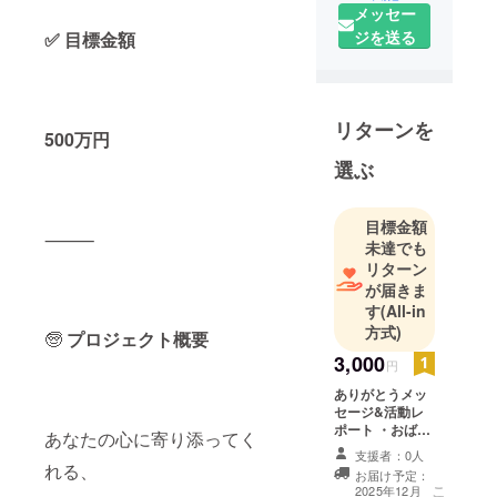
メッセー
ジを送る
✅ 目標金額
リターンを
500万円
選ぶ
目標金額
⸻
未達でも
リターン
が届きま
す
(All-in
方式)
🧓
プロジェクト概要
3,000
円
ありがとうメッ
セージ&活動レ
ポート ・おばあ
あなたの心に寄り添ってく
ちゃんからの手
支援者：0人
書き風お礼メッ
れる、
お届け予定：
セージ ・活動開
こ
2025年12月