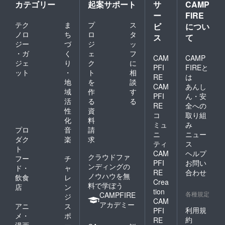
カテゴリー
起案サポート
サ
CAMP
ー
FIRE
テク
ま
プ
ス
ビ
につい
ノロ
ち
ロ
タ
ス
て
ジー
づ
ジ
ッ
・ガ
く
ェ
フ
CAM
CAMP
ジェ
り
ク
に
PFI
FIREと
ット
・
ト
相
RE
は
地
を
談
CAM
あんし
域
作
す
PFI
ん・安
活
る
る
RE
全への
性
資
コ
取り組
化
料
ミュ
み
プロ
音
請
ニ
ニュー
ダク
楽
求
ティ
ス
ト
CAM
ヘルプ
クラウドファ
フー
チ
PFI
お問い
ンディングの
ド・
ャ
RE
合わせ
ノウハウを無
飲食
レ
Crea
料で学ぼう
店
ン
tion
各種規定
CAMPFIRE
ジ
CAM
アカデミー
アニ
ス
利用規
PFI
メ・
ポ
約
RE
漫画
ー