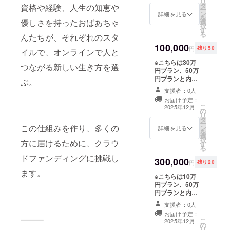
リ
タ
発行します サー
資格や経験、人生の知恵や
同じように、好
ー
ン
ビス開始以降、
詳細を見る
みのおばあちゃ
を
優しさを持ったおばあちゃ
選
リアルイベント
んとお話できま
択
す
の際に優先当選
す また、チケッ
る
んたちが、それぞれのスタ
権をメールアド
トはメールアド
100,000
レス等に送付予
レスに送付させ
円
残り50
イルで、オンラインで人と
定(1回) サービス
ていただきます
※こちらは30万
不要な場合は備
サービスが不要
つながる新しい生き方を選
円プラン、50万
考欄に記載願い
の場合は備考欄
円プランと内容
ます またニック
ぶ。
に「サービス不
は同じです。 交
ネームなど希望
要」と記入願い
支援者：0人
流会やイベント
があれば備考欄
ます
お届け予定：
の参加権確約(食
に記載願います
こ
2025年12月
の
事や体験が可能)
リ
タ
交流会 第1回
ー
この仕組みを作り、多くの
ン
2026年春予定 イ
詳細を見る
を
選
ベント 第1回
択
方に届けるために、クラウ
す
2026年夏予定 オ
る
ンラインおばあ
ドファンディングに挑戦し
300,000
ちゃんのプレミ
円
残り20
アム会員(名称未
ます。
※こちらは10万
定)の永年無料会
円プラン、50万
員 感謝の名前入
円プランと内容
り個別動画(収録
は同じです。 交
時間1~2分程度)
支援者：0人
流会やイベント
メールにて
お届け予定：
の参加権確約(食
⸻
URL(Googleド
こ
2025年12月
の
事や体験が可能)
ライブ等での)送
リ