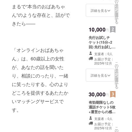
の
始後の運営レ
リ
タ
まるで“本当のおばあちゃ
ポートをお届け
ー
ン
(運営レポートや
詳細を見る
を
ん”のような存在と、話がで
選
サービス開始通
択
す
知はメールアド
る
きたら——
レスに送信予定)
10,000
円
先行お試しチ
ケット(15分×2
回) 先行お試しチ
「オンラインおばあちゃ
ケットの配布日
支援者：0人
時は後日連絡し
ん」は、60歳以上の女性
お届け予定：
ますが、正式な
こ
2025年12月
の
リリース日より3
が、あなたの話を聞いた
リ
タ
日前までの有効
ー
り、相談にのったり、一緒
ン
期限となります
詳細を見る
を
選
(例)2025年11月
択
に笑ったりする、心のより
す
7日スタート予定
る
の場合、2025年
どころを提供するあたたか
30,000
11月4日までの
円
利用予約となり
いマッチングサービスで
有効期限なしの
ます サービス開
通話チケット5枚
始前にてテス
す。
+運営からの感謝
ターとして先行
状 ・有効期限な
で通話体験がで
支援者：0人
しの通話チケッ
きる特別チケッ
お届け予定：
ト5枚に加え、運
ト(予約制) サー
こ
2025年12月
の
営から感謝状を
ビス開始以降と