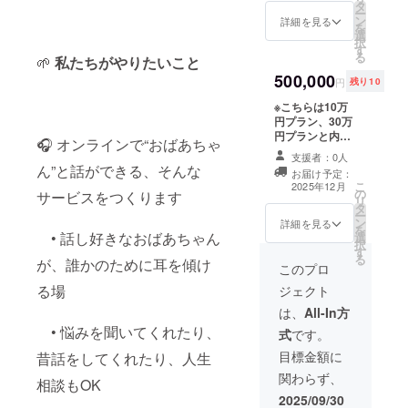
タ
交流会 第1回
付 一部、または
ー
ン
2026年春予定 イ
詳細を見る
すべてのサービ
を
選
ベント 第1回
スが不要な場合
択
す
2026年夏予定 オ
はその旨を備考
る
🌱
私たちがやりたいこと
ンラインおばあ
欄に記載願いま
500,000
ちゃんのプレミ
す ニックネーム
円
残り10
アム会員(名称未
など希望があれ
※こちらは10万
定)の永年無料会
ば備考欄に記載
円プラン、30万
員 感謝の名前入
願います
円プランと内容
り個別動画(収録
🎧 オンラインで“おばあちゃ
は同じです。 交
時間1~2分程度)
支援者：0人
流会やイベント
メールにて
ん”と話ができる、そんな
お届け予定：
の参加権確約(食
URL(Googleド
こ
2025年12月
の
事や体験が可能)
サービスをつくります
ライブ等での)送
リ
タ
交流会 第1回
付 一部、または
ー
ン
2026年春予定 イ
詳細を見る
すべてのサービ
を
• 話し好きなおばあちゃん
選
ベント 第1回
スが不要な場合
択
す
2026年夏予定 オ
はその旨を備考
る
が、誰かのために耳を傾け
ンラインおばあ
このプロ
欄に記載願いま
ちゃんのプレミ
す ニックネーム
る場
ジェクト
アム会員(名称未
など希望があれ
定)の永年無料会
は、
All-In方
ば備考欄に記載
員 感謝の名前入
願います
• 悩みを聞いてくれたり、
式
です。
り個別動画(収録
時間1~2分程度)
目標金額に
昔話をしてくれたり、人生
メールにて
関わらず、
相談もOK
URL(Googleド
ライブ等での)送
2025/09/30