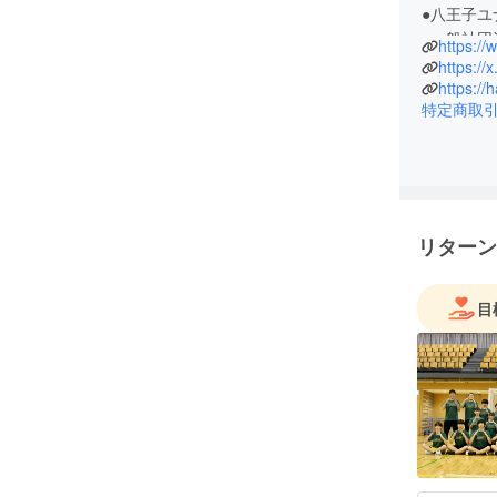
●八王子ユナ
●一般社団
https:/
●日本スポ
https:/
●32歳/共
https://
特定商取
リターン
目