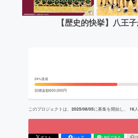
【歴史的快挙】八王子
24
%達成
目標金額
600,000
円
このプロジェクトは、
2025/08/05
に募集を開始し、
16
ポスト
シェア
LINEで送る
U