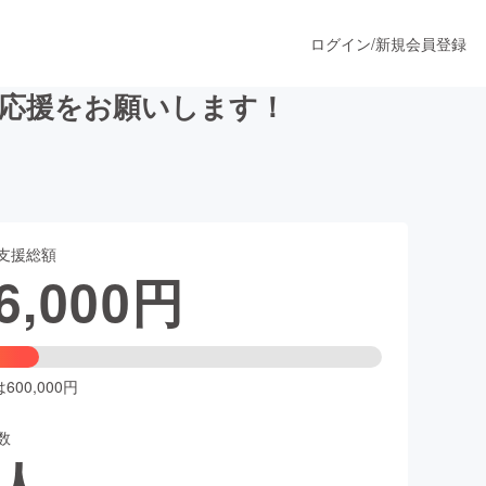
ログイン
/
新規会員登録
へ応援をお願いします！
うすぐ公開されます
支援総額
プロダクト
6,000
円
ファッション
スポーツ
00,000円
数
ア
ソーシャルグッド
人