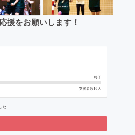
へ応援をお願いします！
終了
支援者数
16
人
した