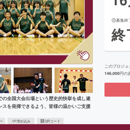
募集終
CAMPFIRE for Social Good
CAMPFIRE Creation
終
CAMPFIREふるさと納税
machi-ya
コミュニティ
このプロジェ
146,000
円の
クでの全国大会出場という歴史的快挙を成し遂
ンスを発揮できるよう、皆様の温かいご支援
ピー
埋め込み
QRコード