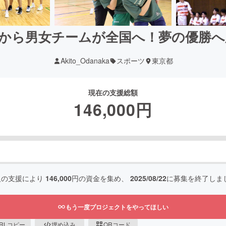
から男女チームが全国へ！夢の優勝
Akito_Odanaka
スポーツ
東京都
現在の支援総額
146,000
円
人の支援により
146,000
円の資金を集め、
2025/08/22
に募集を終了しま
もう一度プロジェクトをやってほしい
RLコピー
埋め込み
QRコード