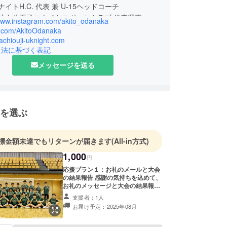
イトH.C. 代表 兼 U-15ヘッドコーチ
法人八王子ユナイトスポーツクラブ 代表理事
/www.instagram.com/akito_odanaka
ーツ協会公認ハンドボールコーチ3
/x.com/AkitoOdanaka
育/教育/育成/組織づくり/伴走
hachiouji-uknight.com
引法に基づく表記
メッセージを送る
を選ぶ
標金額未達でもリターンが届きます
(All-in方式)
1,000
円
応援プラン１：お礼のメールと大会
の結果報告 感謝の気持ちを込めて、
お礼のメッセージと大会の結果報告
をお送りします。 このリターンは
支援者：1人
3000円、5000円、10000円、
お届け予定：2025年08月
30000円、50000円のリターンと同
じ内容になります。