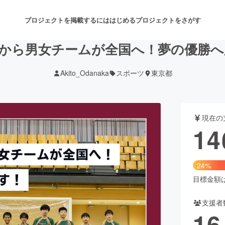
プロジェクトを掲載するには
はじめる
プロジェクトをさがす
から男女チームが全国へ！夢の優勝
Akito_Odanaka
スポーツ
東京都
注目のリターン
注目の新着プロジェクト
募集終了が近いプロジェクト
も
現在の
音楽
舞台・パフォーマンス
14
ゲーム・サービス開発
フード・飲食店
24%
書籍・雑誌出版
アニメ・漫画
目標金額は6
支援者
チャレンジ
ビューティー・ヘルスケ
16