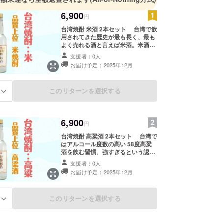
6,900
円
台湾焼酎 米酒 2本セット 台湾で飲
用されてきた歴史が最も長く、最も
よく売れる酒と言えば米酒。米酒は
台湾人にとって最も重要な酒である
支援者：0人
ことに変りはありません。 台湾焼
お届け予定：2025年12月
酎(米)が使用した原材料は「台梗九
號」という米、台湾で精選されたお
米です。醸造アルコールは一切使用
このリターンを選択する
る
しないからこそ、旨味やコク、ふく
よかさなどの特徴が強く出た、濃醇
タイプの酒です。「台梗九號」とい
う米のほのかな甘み、フルーティー
6,900
な香り、すっきり爽やか、口当たり
円
が良いの自信作ー台湾焼酎(米)で
台湾焼酎 高粱酒 2本セット 台湾で
す。 ※一本600mlです ※お酒、飲料
はアルコール度数の高い 58度高粱
は20歳を過ぎてから ※こちらのリ
酒を飲む習慣、強すぎるという認識
ターンは20歳未満の方はご支援いた
されます。そのため、「舜堂」の知
だけません
支援者：0人
恵及び力を借り、高粱の豊潤で豊か
お届け予定：2025年12月
な香りを保ちながら、日本の酒文化
を調和し、台湾焼酎(高粱)を開発し
ました。 混じりけの無い透明なお
このリターンを選択する
る
酒を口に含むと、ビリっと舌を刺す
ような刺激があり、それを過ぎると
ふわっとした甘さが鼻を抜けます。