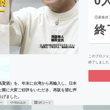
募集終
CAMPFIRE for Social Good
CAMPFIRE Creation
終
CAMPFIREふるさと納税
machi-ya
コミュニティ
このプロジェ
終了しました
高粱酒）を、年末に台湾から再輸入し、日本
た際に大変ご好評をいただき、再販を望む声
上げました。
ピー
埋め込み
QRコード