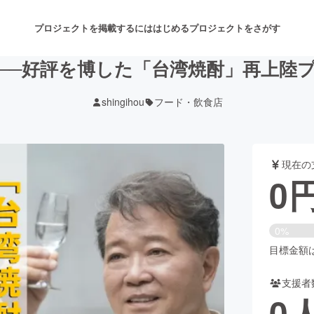
プロジェクトを掲載するには
はじめる
プロジェクトをさがす
──好評を博した「台湾焼酎」再上陸
shingihou
フード・飲食店
注目のリターン
注目の新着プロジェクト
募集終了が近いプロジェクト
も
現在の
音楽
舞台・パフォーマンス
0
ゲーム・サービス開発
フード・飲食店
0%
書籍・雑誌出版
アニメ・漫画
目標金額は3
支援者
チャレンジ
ビューティー・ヘルスケ
0