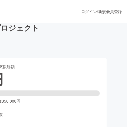
ログイン
/
新規会員登録
プロジェクト
うすぐ公開されます
支援総額
プロダクト
円
ファッション
スポーツ
50,000円
数
ア
ソーシャルグッド
人