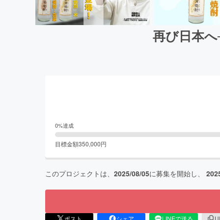
再び日本へ
0
%達成
目標金額
350,000
円
このプロジェクトは、
2025/08/05
に募集を開始し、
202
ポスト
シェア
LINEで送る
U