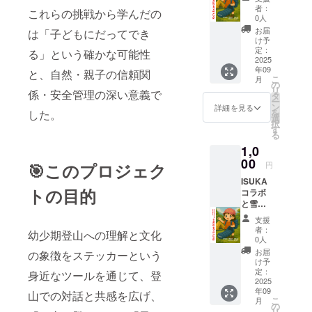
グス
者：
これらの挑戦から学んだの
テッ
0人
カーの2
お届
は「子どもにだってでき
種類
け予
（7cm×
定：
る」という確かな可能性
8cm）
2025
年09
【お礼
と、自然・親子の信頼関
こ
月
のお手
の
リ
係・安全管理の深い意義で
紙】
タ
ー
あー
ン
詳細を見る
を
した。
ちゃん
選
択
のサイ
す
る
ン入り
1,0
00
🎯このプロジェク
円
ISUKA
トの目的
コラボ
と雪山
ステッ
支援
カーの2
者：
幼少期登山への理解と文化
種類
0人
（7cm×
お届
の象徴をステッカーという
8cm）
け予
【お礼
定：
身近なツールを通じて、登
のお手
2025
年09
紙】
山での対話と共感を広げ、
こ
月
あー
の
リ