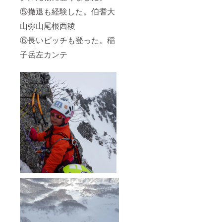
⑤撤退も経験した。伯耆大
山弥山尾根西稜
⑥長いピッチも登った。稲
子岳左カンテ