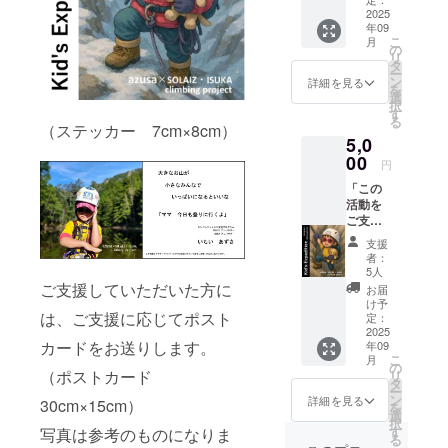
理や
円のリ
2025
ルート
年09
ターン
選定等
こ
月
と同じ
の詳細
の
リ
内容に
あり
タ
ー
なりま
ン
詳細を見る
を
す。 オ
選
択
リジナ
す
る
ルス
（ステッカー 7cm×8cm）
5,0
テッ
カー2種
00
円
類
「この
（7cm×
活動を
８cm）
ご支援
クライ
したい
ミング
支援
方向
中のポ
者：
け」 こ
スト
5人
のリ
カード
ご支援していただいた方に
お届
ターン
あー
け予
は2,000
は、ご支援に応じてポスト
ちゃん
定：
円のリ
2025
のサイ
カードをお送りします。
年09
ターン
ン入り
こ
月
と同じ
（30cm
の
（ポストカード
リ
内容に
×15cm
タ
ー
なりま
） 【お
ン
詳細を見る
30cm×15cm）
を
す。 オ
礼のお
選
択
リジナ
手紙】
す
写真は参考のものになりま
る
ルス