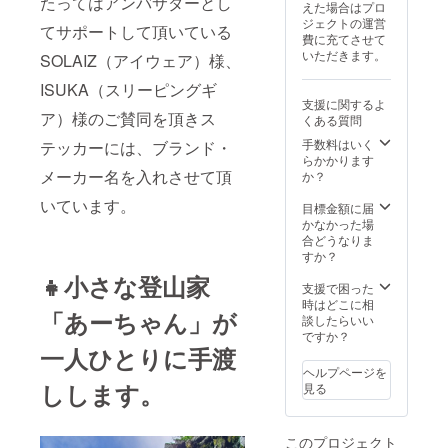
たってはアンバサダーとし
えた場合はプロ
ジェクトの運営
てサポートして頂いている
費に充てさせて
いただきます。
SOLAIZ（アイウェア）様、
ISUKA（スリーピングギ
支援に関するよ
ア）様のご賛同を頂きス
くある質問
手数料はいく
テッカーには、ブランド・
らかかります
メーカー名を入れさせて頂
か？
いています。
目標金額に届
かなかった場
合どうなりま
すか？
👧小さな登山家
支援で困った
時はどこに相
「あーちゃん」が
談したらいい
ですか？
一人ひとりに手渡
ヘルプページを
しします。
見る
このプロジェクト