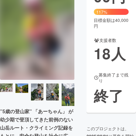
まちづくり・地域活性化
117%
目標金額は40,000
円
CAMPFIRE for Social Good
CAMPFIRE Creation
CAMPFIREふるさと納税
machi-ya
コミュニティ
支援者数
18
人
募集終了まで残
り
終了
”5歳の登山家” 「あーちゃん」 が
幼少期で登頂してきた前例のない
山岳ルート・クライミング記録を
このプロジェクトは、
もとに、安全な登山を社会に広