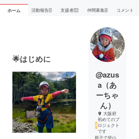
活動報告
支援者
仲間募集
コメント
ホーム
3
18
1
🌟はじめに
@azus
a（あ
ーちゃ
ん）
大阪府
初めてのプ
ロジェクト
です
親子で登山