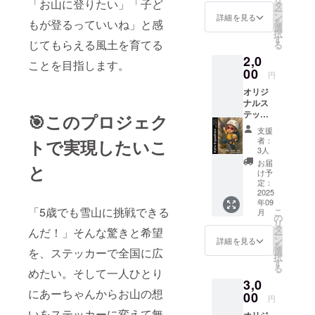
「お山に登りたい」「子ど
ちゃん
タ
ー
のサイ
ン
詳細を見る
を
もが登るっていいね」と感
ン入り
選
択
す
じてもらえる風土を育てる
る
2,0
ことを目指します。
00
円
オリジ
ナルス
テッ
🎯このプロジェク
カー2種
支援
類
者：
トで実現したいこ
（7cm×
3人
８cm）
お届
と
クライ
け予
ミング
定：
中のポ
2025
年09
スト
「5歳でも雪山に挑戦できる
こ
月
カード
の
リ
あー
タ
んだ！」そんな驚きと希望
ー
ちゃん
ン
詳細を見る
を
のサイ
を、ステッカーで全国に広
選
択
ン入り
す
る
めたい。そして一人ひとり
（30cm
3,0
×15cm
にあーちゃんからお山の想
） 【お
00
円
礼のお
いをステッカーに変えて無