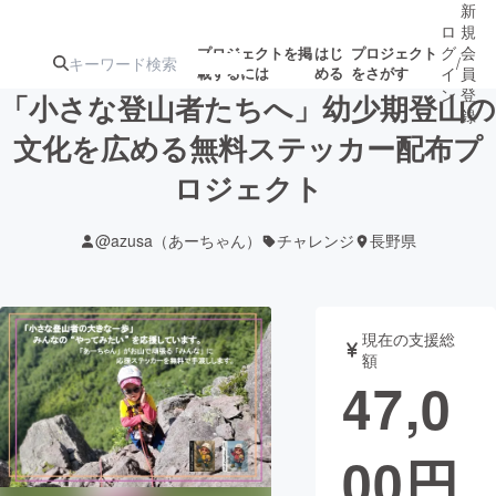
新
ロ
規
グ
会
プロジェクトを掲
はじ
プロジェクト
/
載するには
める
をさがす
イ
員
ン
登
「小さな登山者たちへ」幼少期登山の
録
文化を広める無料ステッカー配布プ
ロジェクト
人気のプロ
注目のリ
注目の新着プロ
募集終了が近いプ
もうすぐ公開
ジェクト
ターン
ジェクト
ロジェクト
されます
@azusa（あーちゃん）
チャレンジ
長野県
アート・写真
音楽
現在の支援総
テクノロジー・ガジェット
ゲーム・サ
額
47,0
映像・映画
書籍・雑誌
00
円
ビジネス・起業
チャレンジ