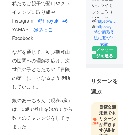
私たちは親子で登山やクラ
やクライミ
イミングに取り組み、
ングに取り
組み、幼少
Instagram
@hiroyuki146
https://www.instagram.com/hiroyuki146?igsh=MTN2c2psZ2J0cDc4Zw==
期登山の世
https://yamap.com/users/47866?fbclid=PAZXh0bgNhZW0CMTEAAaba5jbubeJk8M33oP27MCM3CzabM1goEzRF454Ceyh2Bjq5R-SMIFVi_Bw_aem_7p43ss6lBVhZNhhrqfPZmg
YAMAP
@あっこ
間への理解
特定商取引
Facebook
法に基づく
を広げ、次
表記
世代の子ど
メッセー
などを通じて、幼少期登山
もたちの
ジを送る
「冒険の第
の世間への理解を広げ、次
一歩」とな
世代の子どもたちの「冒険
るよう活動
の第一歩」となるよう活動
していま
リターンを
す。
しています。
選ぶ
現在、あー
ちゃんは5歳
娘のあーちゃん（現在5歳）
ですが、ク
目標金額
は、3歳で登山を始めてから
ライミング
未達でも
数々のチャレンジをしてき
と雪山が大
リターン
が届きま
好きな女の
ました。
す
(All-in
子です。