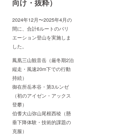
向け・抜粋）
2024年12月〜2025年4月の
間に、合計6ルートのバリ
エーション登山を実施しま
した。
鳳凰三山観音岳（厳冬期2泊
縦走・風速20m下での行動
持続）
御在所岳本谷・第3ルンゼ
（初のアイゼン・アックス
登攀）
伯耆大山弥山尾根西稜（懸
垂下降体験・技術的課題の
克服）