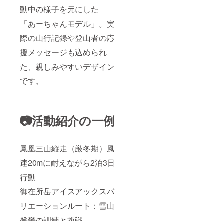
動中の様子を元にした
「あーちゃんモデル」。実
際の山行記録や登山者の応
援メッセージも込められ
た、親しみやすいデザイン
です。
📷活動紹介の一例
鳳凰三山縦走（厳冬期）風
速20mに耐えながら2泊3日
行動
御在所岳アイスアックスバ
リエーションルート：雪山
登攀の訓練と挑戦