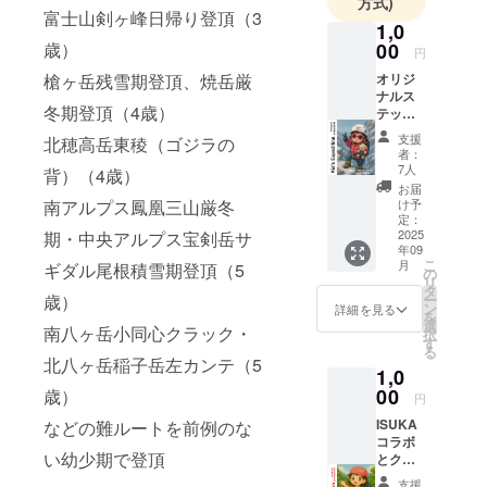
方式)
富士山剣ヶ峰日帰り登頂（3
1,0
歳）
00
円
槍ヶ岳残雪期登頂、焼岳厳
オリジ
ナルス
冬期登頂（4歳）
テッ
カー2種
支援
北穂高岳東稜（ゴジラの
類
者：
（7cm×
7人
背）（4歳）
８cm）
お届
【お礼
南アルプス鳳凰三山厳冬
け予
のお手
定：
紙】
2025
期・中央アルプス宝剣岳サ
年09
あー
こ
月
ギダル尾根積雪期登頂（5
ちゃん
の
リ
のサイ
タ
歳）
ー
ン入り
ン
詳細を見る
を
選
南八ヶ岳小同心クラック・
択
す
る
北八ヶ岳稲子岳左カンテ（5
1,0
00
歳）
円
ISUKA
などの難ルートを前例のな
コラボ
い幼少期で登頂
とクラ
イミン
支援