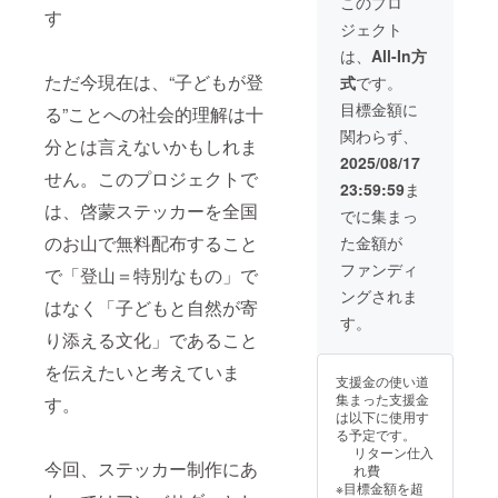
このプロ
テッ
す
ジェクト
カー2種
類
は、
All-In方
（7cm×
ただ今現在は、“子どもが登
式
です。
８cm）
クライ
目標金額に
る”ことへの社会的理解は十
ミング
関わらず、
中のポ
分とは言えないかもしれま
スト
2025/08/17
カード
せん。このプロジェクトで
23:59:59
ま
あー
は、啓蒙ステッカーを全国
ちゃん
でに集まっ
のサイ
のお山で無料配布すること
た金額が
ン入り
（30cm
ファンディ
で「登山＝特別なもの」で
×15cm
ングされま
） 【お
はなく「子どもと自然が寄
礼のお
す。
手紙】
り添える文化」であること
を伝えたいと考えていま
支援金の使い道
集まった支援金
す。
は以下に使用す
る予定です。
リターン仕入
今回、ステッカー制作にあ
れ費
※目標金額を超