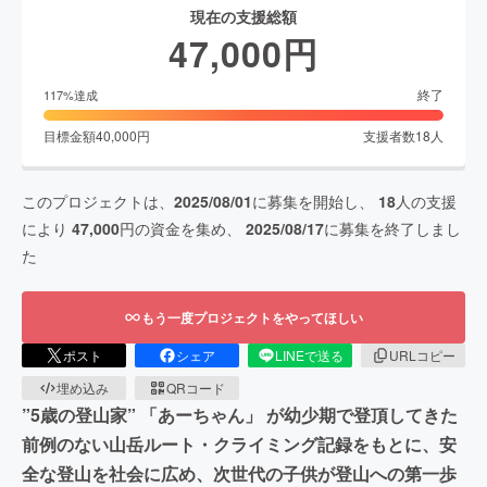
現在の支援総額
47,000
円
終了
117
%達成
目標金額
40,000
円
支援者数
18
人
このプロジェクトは、
2025/08/01
に募集を開始し、
18
人の支援
により
47,000
円の資金を集め、
2025/08/17
に募集を終了しまし
た
もう一度プロジェクトをやってほしい
ポスト
シェア
LINEで送る
URLコピー
埋め込み
QRコード
”5歳の登山家” 「あーちゃん」 が幼少期で登頂してきた
前例のない山岳ルート・クライミング記録をもとに、安
全な登山を社会に広め、次世代の子供が登山への第一歩