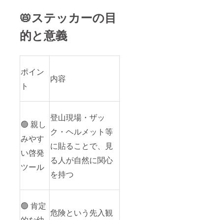
📛ステッカーの目
的と意義
ポイン
内容
ト
登山現場・ザッ
🟢 親し
ク・ヘルメット等
みやす
に貼ることで、見
い啓発
る人が自然に関心
ツール
を持つ
🟢 肯定
危険という先入観
的な幼