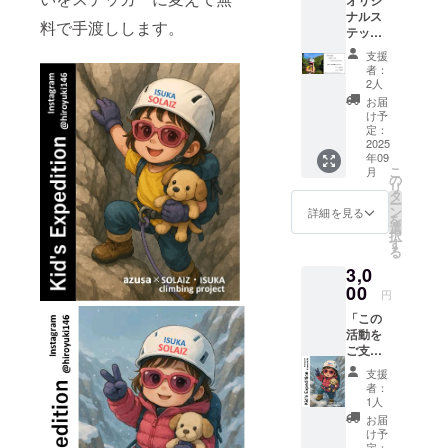
オリジ
手紙】
ナルス
料で手渡しします。
テッ
カー2種
支援
類
者：
（7cm×
2人
８cm）
お届
クライ
け予
ミング
定：
中のポ
2025
年09
スト
こ
月
カード
の
リ
あー
タ
ー
ちゃん
ン
詳細を見る
を
のサイ
選
択
ン入り
す
る
（30cm
3,0
×15cm
） 【お
00
円
礼のお
「この
手紙】
活動を
活動報
ご支援
告資料
したい
（PDF
支援
方向
）※登山
者：
け」 こ
関係者
1人
のリ
向け、
お届
ターン
安全管
け予
は2,000
定：