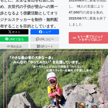
2025/08/01
に募集を開始
し、
18
人の支援により
め、次世代の子供が登山への第一
47,000
円の資金を集め、
歩となるよう啓蒙活動としてオリ
2025/08/17
に募集を終了
ジナルステッカーを制作・無料配
しました
布することを目的としています。
ポスト
シェア
もう一度プロジェク
LINEで送る
URLコピー
トをやってほしい
埋め込み
QRコード