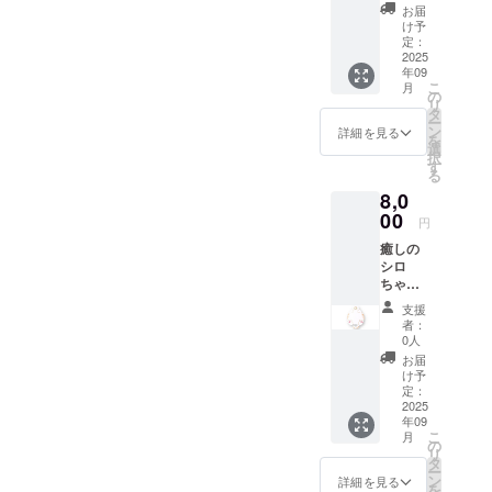
と共に
をよろ
お届
「木の
しくお
け予
猫顔」
願いい
定：
をお届
2025
たしま
年09
けいた
す。 by
こ
月
しま
miracar
の
リ
す。 サ
a（mira
タ
ー
イズ：
cara
ン
詳細を見る
を
幅 約
は、プ
選
択
110ｍ
ロジェ
す
る
ｍ・縦
クト名
8,0
100ｍ
で
ｍ・厚
00
す。）
円
さ 6ｍ
癒しの
ｍ 舐め
シロ
ても安
ちゃ
心な天
ん。ク
然のオ
支援
ロちゃ
イルで
者：
んもい
磨いて
0人
ます。
いま
お届
見てい
す。
け予
るだけ
（オイ
定：
で癒さ
2025
ルは水
年09
れる。
を弾き
こ
月
シロ
ますの
の
リ
ちゃん
で洗え
タ
ー
かクロ
ま
ン
詳細を見る
を