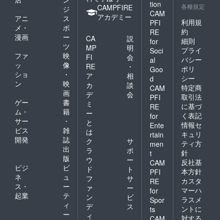
tion
各種規定
CAMPFIRE
ジ
CAM
アカデミー
アニ
ス
利用規
PFI
メ・
ポ
約
RE
漫画
ー
CA
説
細則
for
ツ
MP
明
プライ
Soci
ファ
映
FI
会
バシー
al
ッ
像
RE
・
ポリ
Goo
ショ
・
ア
相
シー
d
ン
映
カ
談
特定商
CAM
画
デ
会
取引法
PFI
ゲー
書
ミ
に基づ
RE
ム・
籍
ー
く表記
for
サー
・
と
情報セ
Ente
ビス
雑
は
キュリ
rtain
開発
誌
ク
サ
ティ方
men
出
ラ
ポ
針
t
版
ウ
ー
反社基
CAM
ビジ
ビ
ド
ト
本方針
PFI
ネ
ュ
フ
サ
カスタ
RE
ス・
ー
ァ
ー
マーハ
for
起業
テ
ン
ビ
ラスメ
Spor
ィ
デ
ス
ントに
ts
ー
ィ
対する
CAM