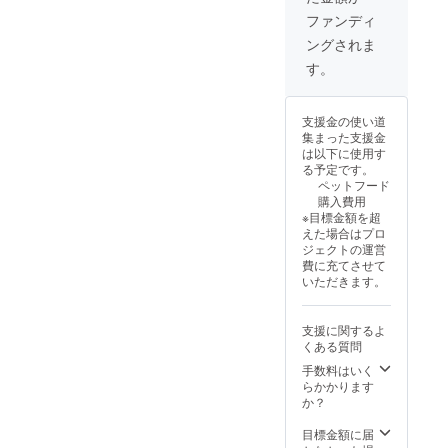
し、UV
しさを
セン
インク
楽しん
ファンディ
チ・
ジェッ
でもら
ングされま
幅：約3
トプリ
いた
センチ
ンタで
い。 サ
す。
10年ほ
カラフ
イズ
ど前か
ルなイ
幅 約10
ら知人
ラスト
セン
支援金の使い道
に教え
をプリ
チ 高
集まった支援金
てもら
ントし
さ 約12
は以下に使用す
いなが
ていま
センチ
る予定です。
ら羊毛
す。裏
※木材な
ペットフード
フェル
側は木
ので、
購入費用
トをは
目の美
水拭き
※目標金額を超
じめま
しさを
は、OK
えた場合はプロ
した。
楽しん
です
ジェクトの運営
① 注文
でもら
が、水
費に充てさせて
を受け
いた
に浸け
いただきます。
てから
い。 ※
てじゃ
材料を
木材な
ぶじゃ
揃えま
ので、
ぶ洗う
支援に関するよ
す。し
水拭き
のは、
くある質問
ばらく
は、OK
NGで
制作し
です
手数料はいく
す。 ♡
ていな
が、水
らかかります
ご支援
いので
に浸け
か？
いただ
少しお
てじゃ
ける
時間く
ぶじゃ
目標金額に届
と、嬉
ださ