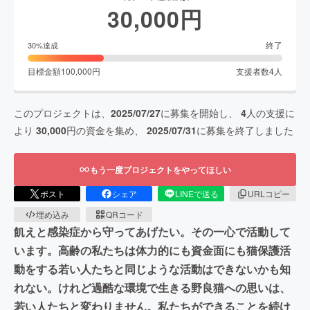
30,000
円
終了
30
%達成
目標金額
100,000
円
支援者数
4
人
このプロジェクトは、
2025/07/27
に募集を開始し、
4
人の支援に
より
30,000
円の資金を集め、
2025/07/31
に募集を終了しました
もう一度プロジェクトをやってほしい
ポスト
シェア
LINEで送る
URLコピー
埋め込み
QRコード
飢えと感染症から守ってあげたい。その一心で活動して
います。高齢の私たちは体力的にも資金面にも猫保護活
動をする若い人たちと同じような活動はできないかも知
れない。けれど過酷な環境で生きる野良猫への思いは、
若い人たちと変わりません。私たちができることを続け