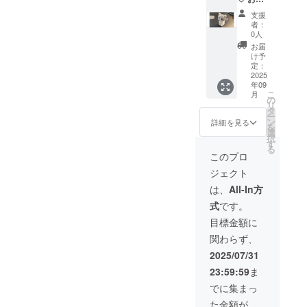
緒に木
とを心
木目は
のメー
工細工
良く引
ひとつ
支援
ルと共
をして
き受け
ひとつ
者：
に『小
いた知
てくれ
0人
異なり
さな癒
人の作
まし
ます。
お届
し猫』
品で
た。 木
け予
︎※ 手作
をお届
す。知
定：
材を貼
りのた
けいた
2025
人も猫
り合わ
め、お
年09
しま
好き
せた無
届け予
こ
月
す。 リ
で、リ
の
垢材を
定月が
リ
クエス
ターン
タ
レー
遅れる
ー
トに応
品とし
ン
ザー
詳細を見る
場合は
を
じま
て制作
選
カッ
メール
択
す。愛
するこ
す
ター
にてお
る
猫やお
とを心
し、UV
このプロ
知らせ
好きな
良く引
インク
いたし
ジェクト
猫ちゃ
き受け
ジェッ
ます。
んを制
てくれ
トプリ
は、
All-In方
作いた
まし
ンタで
式
です。
しま
た。 木
カラフ
す。 サ
材を貼
ルなイ
目標金額に
バと
り合わ
ラスト
関わらず、
ら・キ
せた無
をプリ
ジと
垢材を
ントし
2025/07/31
ら、が
レー
ていま
23:59:59
ま
居ま
ザー
す。裏
す。 サ
カッ
側は木
でに集まっ
イズ：
ター
目の美
た金額が
高さ：5