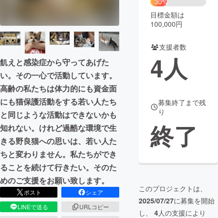
30%
目標金額は
まちづくり・地域活性化
100,000円
支援者数
CAMPFIRE for Social Good
CAMPFIRE Creation
4
人
飢えと感染症から守ってあげた
CAMPFIREふるさと納税
machi-ya
コミュニティ
い。その一心で活動しています。
高齢の私たちは体力的にも資金面
にも猫保護活動をする若い人たち
募集終了まで残
り
と同じような活動はできないかも
終了
知れない。けれど過酷な環境で生
きる野良猫への思いは、若い人た
ちと変わりません。私たちができ
ることを続けて行きたい。そのた
めのご支援をお願い致します。
このプロジェクトは、
ポスト
シェア
2025/07/27
に募集を開始
LINEで送る
URLコピー
し、
4
人の支援により