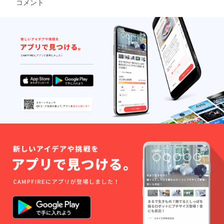
コメント
内にお
届けで
きない
場合
は、
メール
にてお
知らせ
いたし
ます。