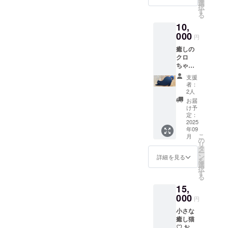
ちゃん
す。）
選
択
をお届
木工所
す
る
けいた
で、レ
10,
しま
イザー
す。
000
カット
円
コース
機を借
癒しの
ターや
りて
クロ
置き
カット
ちゃん
物、壁
し、オ
見てい
に飾っ
イルで
支援
るだけ
ても可
磨いて
者：
で癒さ
愛い。
いま
2人
れる。
趣味
す。 キ
お届
コース
で、一
レイに
け予
ターや
緒に木
定：
仕上げ
置き
2025
工細工
るよう
年09
物、壁
をして
心がけ
こ
月
に飾っ
いた知
の
ていま
リ
ても可
人の作
タ
すが、
ー
愛い。
品で
ン
手作り
詳細を見る
を
長さ：
す。知
選
のため
択
約 22.5
人も猫
す
少しの
る
セン
好き
オイル
15,
チ 高
で、リ
ムラは
さ：約
000
ターン
おおめ
円
12セン
品とし
に見て
小さな
チ 趣味
て制作
下さ
癒し猫︎︎
で、一
するこ
い。 ※
♡ お礼