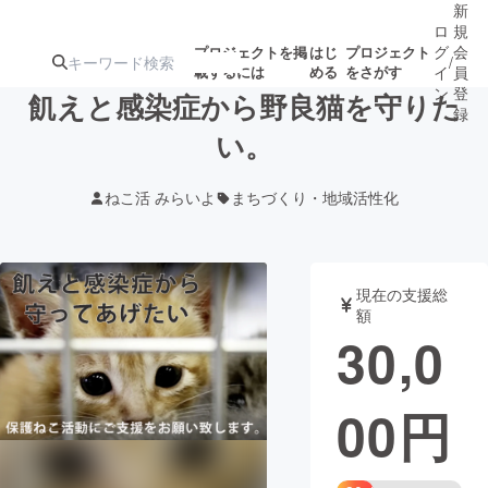
新
ロ
規
グ
会
プロジェクトを掲
はじ
プロジェクト
/
載するには
める
をさがす
イ
員
ン
登
飢えと感染症から野良猫を守りた
録
い。
人気のプロ
注目のリ
注目の新着プロ
募集終了が近いプ
もうすぐ公開
ねこ活 みらいよ
まちづくり・地域活性化
ジェクト
ターン
ジェクト
ロジェクト
されます
アート・写真
音楽
現在の支援総
額
30,0
テクノロジー・ガジェット
ゲーム・サ
00
円
映像・映画
書籍・雑誌
ビジネス・起業
チャレンジ