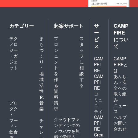
カテゴリー
起案サポート
サ
CAMP
ー
FIRE
テク
ま
プ
ス
ビ
につい
ノロ
ち
ロ
タ
ス
て
ジー
づ
ジ
ッ
・ガ
く
ェ
フ
CAM
CAMP
ジェ
り
ク
に
PFI
FIREと
ット
・
ト
相
RE
は
地
を
談
CAM
あんし
域
作
す
PFI
ん・安
活
る
る
RE
全への
性
資
コ
取り組
化
料
ミュ
み
プロ
音
請
ニ
ニュー
ダク
楽
求
ティ
ス
ト
CAM
ヘルプ
クラウドファ
フー
チ
PFI
お問い
ンディングの
ド・
ャ
RE
合わせ
ノウハウを無
飲食
レ
Crea
料で学ぼう
店
ン