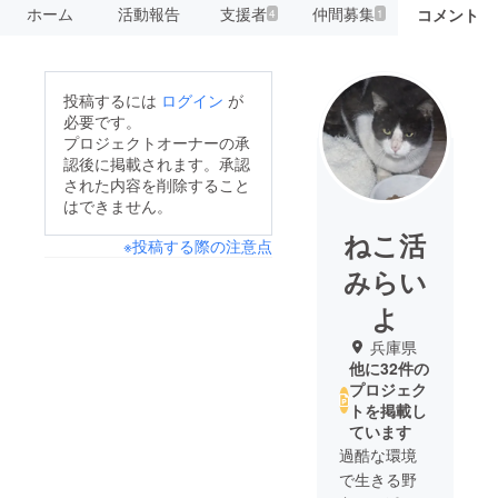
ホーム
活動報告
支援者
仲間募集
コメント
4
1
投稿するには
ログイン
が
必要です。
プロジェクトオーナーの承
認後に掲載されます。承認
された内容を削除すること
はできません。
ねこ活
※投稿する際の注意点
みらい
よ
兵庫県
他に32件の
プロジェク
トを掲載し
ています
過酷な環境
で生きる野