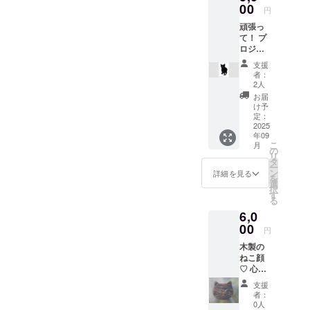
00
円
頑張っ
て！ プ
ロジェ
クト
支援
オー
者：
ナー作
2人
の癒し
お届
猫のポ
け予
スト
定：
カード
2025
年09
をお届
こ
月
けいた
の
リ
しま
タ
ー
す。 ・
ン
詳細を見る
を
黒ねこ
選
択
のクロ
す
る
ちゃん
6,0
は、水
彩画で
00
円
す。 ・
木製の
夜空を
ねこ顔
見るね
♡ 心を
こも水
込めて
彩画で
支援
感謝の
す。 ♡
者：
メール
ご支援
0人