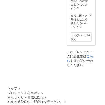
ぶ洗う
かなかった場
しいで
い。 ②
のは、
合どうなりま
す。よ
リクエ
NGで
すか？
ろしく
ストに
す。 ♡
お願い
お答え
ご支援
支援で困った
いたし
いたし
いただ
時はどこに相
ます。
ます。
ける
談したらいい
こち
と、嬉
ですか？
らから
しいで
メール
す。よ
ヘルプページを
を差し
ろしく
見る
上げま
お願い
すの
いたし
で、ご
ます。
このプロジェクト
希望の
の問題報告は
猫ちゃ
こち
んの画
ら
よりお問い合わ
像を返
せください
信メー
ルにて
お送り
くださ
い。で
きるだ
トップ
>
け忠実
プロジェクトをさがす
>
に制作
まちづくり・地域活性化
>
いたし
ます。
飢えと感染症から野良猫を守りたい。
>
※ 期限