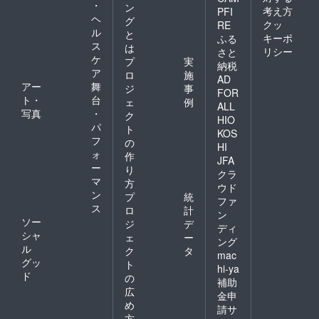
・
ン
考え方
PFI
ヘ
グ
クッ
RE
ル
と
キーポ
ふる
ス
は
リシー
さと
ケ
プ
実
納税
ア
ロ
施
AD
アー
舞
ジ
事
FOR
ト・
台
ェ
例
ALL
写真
・
ク
HIO
パ
ト
KOS
フ
の
HI
ォ
作
JFA
ー
り
クラ
マ
方
ウド
ン
プ
統
ファ
ス
ロ
計
ン
ソー
ジ
デ
ディ
シャ
ェ
ー
ング
ル
ク
タ
mac
グッ
ト
hi-ya
ド
の
補助
広
金申
め
請サ
方