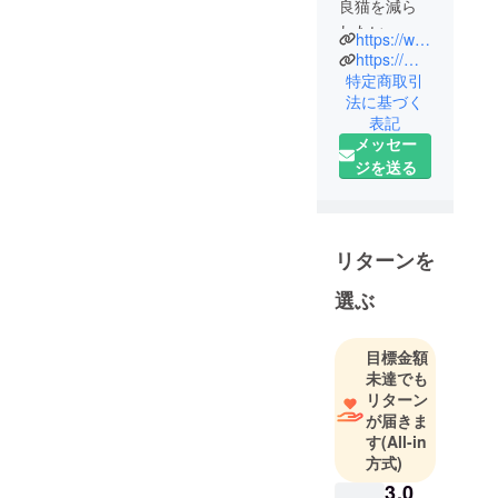
良猫を減ら
したい、飢
https://www.facebook.com/profile.php?id=100080807106760
えと感染症
https://mixi.jp
から救いた
特定商取引
法に基づく
い。保護で
表記
きる猫は保
メッセー
護し里親を
ジを送る
探していま
す。「救え
る命・救い
たい」その
リターンを
思いで
選ぶ
日々、地域
猫活動をし
ています。
目標金額
未達でも
リターン
が届きま
す
(All-in
方式)
3,0