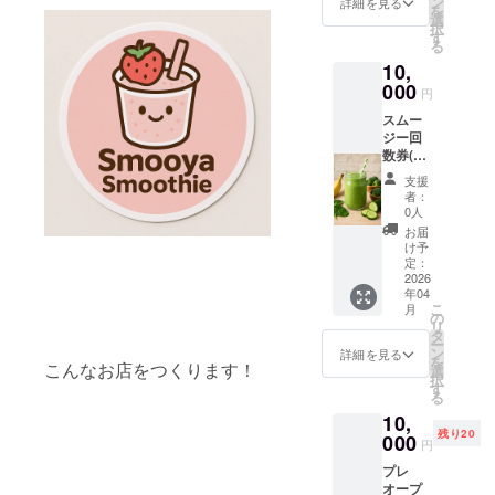
ン
詳細を見る
を
月末
選
択
迄。
す
る
10,
000
円
スムー
ジー回
数券(6
杯分)を
支援
提供い
者：
たしま
0人
す。有
お届
効期限
け予
は2026
定：
年4月〜
2026
年04
9月末
こ
月
迄。
の
リ
「応援
タ
ー
した
ン
詳細を見る
を
こんなお店をつくります！
い」
選
択
が、一
す
る
番のご
10,
ちそ
残り20
う。
000
円
プレ
オープ