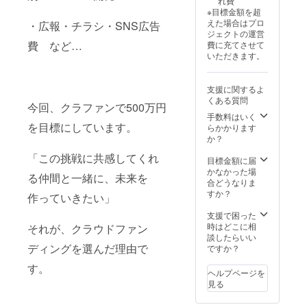
れ費
※目標金額を超
えた場合はプロ
・広報・チラシ・SNS広告
ジェクトの運営
費 など…
費に充てさせて
いただきます。
支援に関するよ
くある質問
今回、クラファンで500万円
手数料はいく
を目標にしています。
らかかります
か？
「この挑戦に共感してくれ
目標金額に届
かなかった場
る仲間と一緒に、未来を
合どうなりま
すか？
作っていきたい」
支援で困った
時はどこに相
それが、クラウドファン
談したらいい
ディングを選んだ理由で
ですか？
す。
ヘルプページを
見る