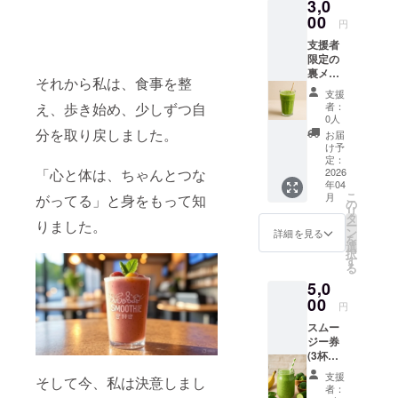
3,0
00
円
支援者
限定の
裏メ
それから私は、食事を整
ニュー
支援
スムー
え、歩き始め、少しずつ自
者：
ジー券
0人
(1杯分)
分を取り戻しました。
お届
を提供
け予
いたし
定：
「心と体は、ちゃんとつな
ます。
2026
年04
有効期
こ
月
がってる」と身をもって知
限は
の
リ
2026年
タ
りました。
ー
4月〜9
ン
詳細を見る
を
月末
選
択
迄。
す
る
5,0
00
円
スムー
ジー券
(3杯分)
を提供
支援
そして今、私は決意しまし
いたし
者：