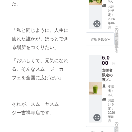
ます。
0人
た。
有効期
お届
限は
け予
2026年
定：
4月〜9
2026
年04
月末
こ
月
迄。応
「私と同じように、人生に
の
リ
援して
タ
ー
疲れた誰かが、ほっとでき
くれる
ン
詳細を見る
を
人の分
選
択
る場所をつくりたい」
まで、
す
る
おいし
5,0
くつく
「おいしくて、元気になれ
りま
00
円
す。
る、そんなスムージーカ
支援者
限定の
フェを全国に広げたい」
裏メ
ニュー
支援
スムー
者：
ジー券
0人
(2杯分)
お届
それが、スムーヤスムー
を提供
け予
いたし
定：
ジー吉祥寺店です。
ます。
2026
年01
有効期
こ
月
限は
の
リ
2026年
タ
ー
4月〜9