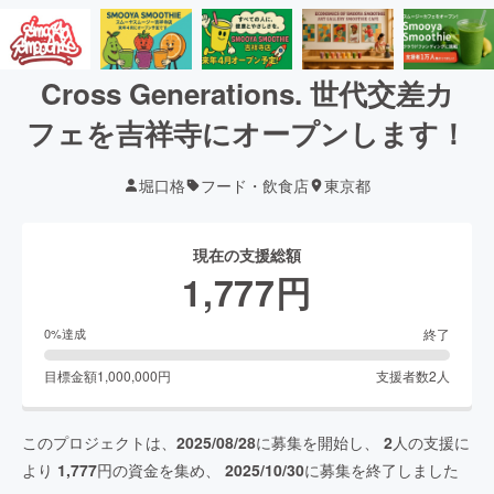
Cross Generations. 世代交差カ
フェを吉祥寺にオープンします！
堀口格
フード・飲食店
東京都
現在の支援総額
1,777
円
終了
0
%達成
目標金額
1,000,000
円
支援者数
2
人
このプロジェクトは、
2025/08/28
に募集を開始し、
2
人の支援に
より
1,777
円の資金を集め、
2025/10/30
に募集を終了しました