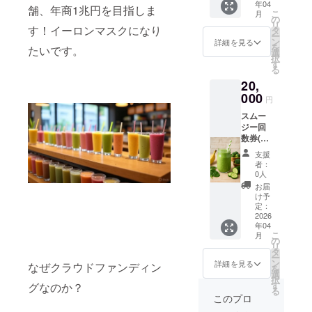
年04
の交通
舗、年商1兆円を目指しま
こ
月
費や滞
の
リ
在費は
す！イーロンマスクになり
タ
ー
各自で
ン
詳細を見る
を
たいです。
ご負担
選
択
くださ
す
る
い。詳
20,
細は
追って
000
円
ご連絡
スムー
いたし
ジー回
ます。
数券(12
スムー
杯分)を
ヤス
支援
提供い
ムー
者：
たしま
ジーを
0人
す。有
一緒に
お届
効期限
育てて
け予
は2026
くれる
定：
年4月〜
2026
仲間、
年04
9月末
募集。
こ
月
迄。ス
の
リ
ムー
タ
ー
ジー革
ン
詳細を見る
なぜクラウドファンディン
を
命は、
選
択
あなた
す
グなのか？
る
の応援
このプロ
で完成