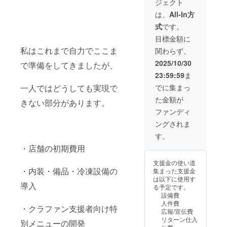
ジェクト
する。
は、
All-In方
式
です。
目標金額に
私はこれまで自力でここま
関わらず、
2025/10/30
で準備をしてきましたが、
23:59:59
ま
一人ではどうしても実現で
でに集まっ
た金額が
きない部分があります。
ファンディ
ングされま
す。
・店舗の初期費用
支援金の使い道
・内装・備品・冷凍設備の
集まった支援金
は以下に使用す
導入
る予定です。
設備費
人件費
・クラファン支援者向け特
広報/宣伝費
リターン仕入
別メニューの開発