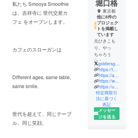
堀口格
私たち Smooya Smoothie
東京都
は、吉祥寺に 世代交差カ
他に6件の
フェ をオープンします。
プロジェク
トを掲載し
ています
元ひきこも
り。やっ
カフェのスローガンは
ちゃろう
や！
goldersgreen225
少子高齢化
https://twitter.com/lovepose3
問題を考え
https://ameblo.jp/ootemae0713/
Different ages, same table,
https://www.instagram.com/hotarubukuro0713/
る社会起業
same smile.
https://user.toriaez-hp.jp/1a4e7eac-87b9-43f6-8f40-6edf6d5b6683
家です。
特定商取引
カフェのコ
法に基づく
ンセプト
表記
は、世代交
メッセー
世代を超えて、同じテーブ
差カフェで
ジを送る
す。
ル、同じ笑顔。
カフェのス
ローガン