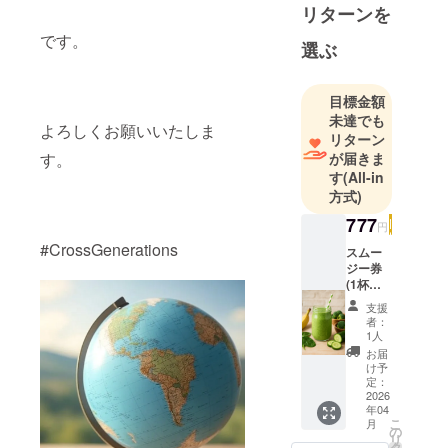
リターンを
は、Different
ages, same
です。
選ぶ
table. same
目標金額
未達でも
よろしくお願いいたしま
リターン
す。
が届きま
す
(All-in
方式)
777
円
#CrossGenerations
スムー
ジー券
(1杯分)
を提供
支援
いたし
者：
ます。
1人
有効期
お届
限は
け予
2026年
定：
4月〜
2026
年04
2026年
こ
月
9月末
の
リ
迄。小
タ