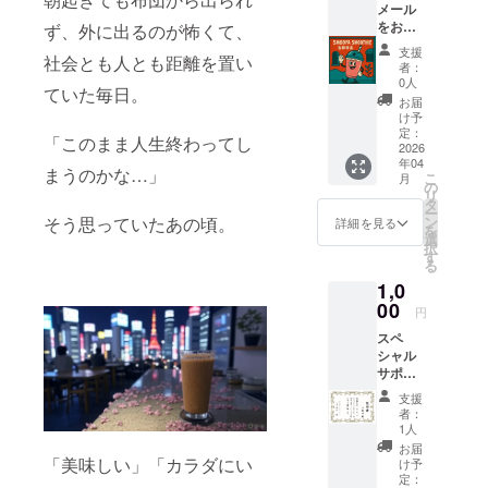
メール
なる”と
をお送
いう気
ず、外に出るのが怖くて、
り致し
持ち
支援
社会とも人とも距離を置い
ます。
を、あ
者：
一緒に
なたの
0人
ていた毎日。
スムー
言葉で
お届
ジー革
「健康
け予
命を起
宣言」
定：
「このまま人生終わってし
こしま
2026
として
年04
しょ
残して
まうのかな…」
こ
月
う。
くださ
の
リ
い。 私
タ
ー
たち
ン
そう思っていたあの頃。
詳細を見る
を
は、そ
選
択
の宣言
す
る
と一緒
1,0
に、ス
00
ムー
円
ジーの
スペ
力で日
シャル
本を元
サポー
気にし
ター証
ていき
支援
明書を
ます。
者：
メール
1人
にてお
お届
送り致
「美味しい」「カラダにい
け予
しま
定：