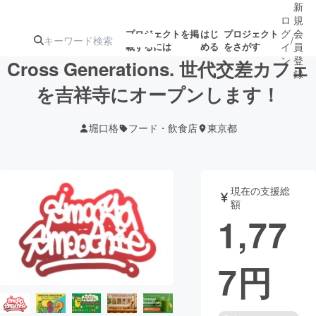
新
ロ
規
グ
会
プロジェクトを掲
はじ
プロジェクト
/
載するには
める
をさがす
イ
員
ン
登
Cross Generations. 世代交差カフェ
録
を吉祥寺にオープンします！
人気のプロ
注目のリ
注目の新着プロ
募集終了が近いプ
もうすぐ公開
堀口格
フード・飲食店
東京都
ジェクト
ターン
ジェクト
ロジェクト
されます
アート・写真
音楽
現在の支援総
額
1,77
テクノロジー・ガジェット
ゲーム・サ
7
円
映像・映画
書籍・雑誌
ビジネス・起業
チャレンジ