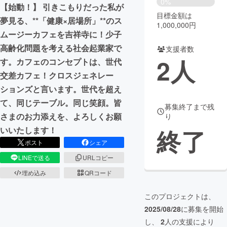
0%
【始動！】 引きこもりだった私が
目標金額は
まちづくり・地域活性化
夢見る、**「健康×居場所」**のス
1,000,000円
ムージーカフェを吉祥寺に！少子
高齢化問題を考える社会起業家で
支援者数
CAMPFIRE for Social Good
CAMPFIRE Creation
2
人
す。カフェのコンセプトは、世代
CAMPFIREふるさと納税
machi-ya
コミュニティ
交差カフェ！クロスジェネレー
ションズと言います。世代を超え
て、同じテーブル。同じ笑顔。皆
募集終了まで残
さまのお力添えを、よろしくお願
り
終了
いいたします！
ポスト
シェア
LINEで送る
URLコピー
埋め込み
QRコード
このプロジェクトは、
2025/08/28
に募集を開始
し、
2
人の支援により