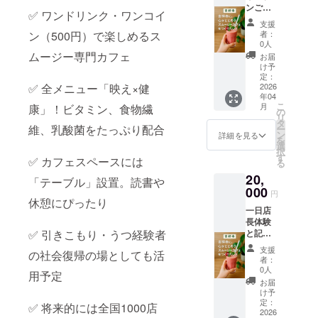
ンご招
✅ ワンドリンク・ワンコイ
待(限定
支援
20名
ン（500円）で楽しめるス
者：
様)。支
0人
援者様
ムージー専門カフェ
お届
の交通
け予
費や滞
定：
✅ 全メニュー「映え×健
在費：
2026
年04
支援者
こ
月
康」！ビタミン、食物繊
様の交
の
リ
通費や
タ
維、乳酸菌をたっぷり配合
ー
滞在費
ン
詳細を見る
を
は各自
選
択
でご負
す
✅ カフェスペースには
る
担くだ
20,
さい。
「テーブル」設置。読書や
詳細は
000
円
追って
休憩にぴったり
一日店
ご連絡
長体験
いたし
✅ 引きこもり・うつ経験者
と記念
ます。
写真。
支援
の社会復帰の場としても活
支援者
者：
様の交
0人
用予定
通費や
お届
滞在
け予
費：支
定：
✅ 将来的には全国1000店
援者様
2026