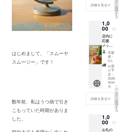
ー
さな支
ン
詳細を見る
を
援が、
選
択
大きな
す
る
変化を
1,0
生み出
す。
00
円
店内に
応援
メッ
セージ
支援
はじめまして。「スムーヤ
を掲示
者：
(支援者
0人
スムージー」です！
の声を
お届
飾る) 支
け予
援時、
定：
必ず備
2026
年04
考欄に
こ
月
掲示す
の
リ
るメッ
タ
ー
セージ
ン
詳細を見る
を
数年前、私はうつ病で引き
をご記
選
択
入くだ
す
こもっていた時期がありま
る
さ
1,0
い。“ス
した。
ムー
00
円
ジーで
お礼の
健康に
朝起きても布団から出られ