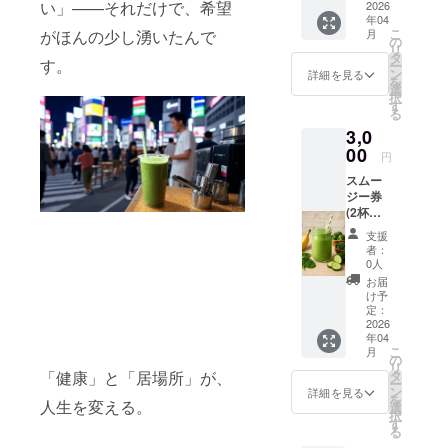
い」——それだけで、希望
す。
2026
年04
こ
月
がほんの少し湧いたんで
の
リ
タ
す。
ー
ン
詳細を見る
を
選
択
す
る
3,0
00
円
スムー
ジー券
(2杯分)
を提供
支援
いたし
者：
ます。
0人
有効期
お届
限は、
け予
2026年
定：
4月〜9
2026
年04
月末
こ
月
迄。革
の
リ
命は一
「健康」と「居場所」が、
タ
ー
人じゃ
ン
詳細を見る
を
人生を変える。
起こせ
選
択
ない。
す
る