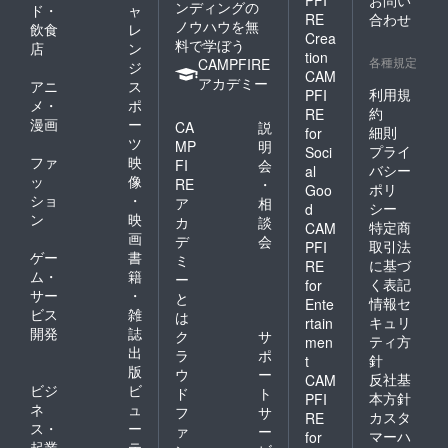
PFI
お問い
ンディングの
ド・
ャ
RE
合わせ
ノウハウを無
飲食
レ
Crea
料で学ぼう
店
ン
tion
各種規定
CAMPFIRE
ジ
CAM
アカデミー
アニ
ス
利用規
PFI
メ・
ポ
約
RE
漫画
ー
CA
説
細則
for
ツ
MP
明
プライ
Soci
ファ
映
FI
会
バシー
al
ッ
像
RE
・
ポリ
Goo
ショ
・
ア
相
シー
d
ン
映
カ
談
特定商
CAM
画
デ
会
取引法
PFI
ゲー
書
ミ
に基づ
RE
ム・
籍
ー
く表記
for
サー
・
と
情報セ
Ente
ビス
雑
は
キュリ
rtain
開発
誌
ク
サ
ティ方
men
出
ラ
ポ
針
t
版
ウ
ー
反社基
CAM
ビジ
ビ
ド
ト
本方針
PFI
ネ
ュ
フ
サ
カスタ
RE
ス・
ー
ァ
ー
マーハ
for
起業
テ