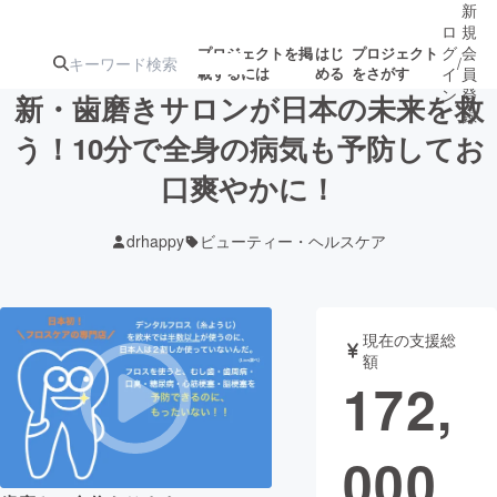
新
ロ
規
グ
会
プロジェクトを掲
はじ
プロジェクト
/
載するには
める
をさがす
イ
員
ン
登
新・歯磨きサロンが日本の未来を救
録
う！10分で全身の病気も予防してお
口爽やかに！
人気のプロ
注目のリ
注目の新着プロ
募集終了が近いプ
もうすぐ公開
ジェクト
ターン
ジェクト
ロジェクト
されます
drhappy
ビューティー・ヘルスケア
アート・写真
音楽
現在の支援総
テクノロジー・ガジェット
ゲーム・サ
額
172,
映像・映画
書籍・雑誌
000
ビジネス・起業
チャレンジ