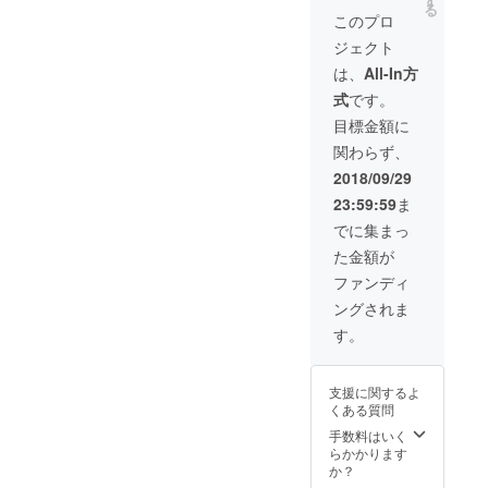
す
る
有効な
ンとし
15:30
割が歯
このプロ
手立て
てのエ
で、実
周病！
ジェクト
となり
チケッ
施日数
います
ます。
トとし
は人数
ぐ実践
は、
All-In方
て必要
により
すべ
式
です。
です。
ます。
き、ス
また生
（宿泊
ウェー
目標金額に
活習慣
費、交
デン式
関わらず、
病の予
通費別
オーラ
防にも
途実
ルケ
2018/09/29
繋がる
費） フ
ア」
23:59:59
ま
ので、
ロスを
Dr.Hap
社員様
併用し
py's
でに集まっ
の健康
た歯磨
Floss
た金額が
を保
きでお
ベイ
ち、医
口を綺
シック
ファンディ
療費の
麗に保
フロス
ングされま
増加を
つこと
サービ
防ぐた
は、ビ
スお一
す。
めに、
ジネス
人10分
非常に
パーソ
9:30-
有効な
ンとし
15:30
支援に関するよ
手立て
てのエ
で、実
くある質問
となり
チケッ
施日数
ます。
トとし
は人数
手数料はいく
て必要
により
らかかります
です。
ます。
か？
また生
（宿泊