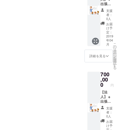
い歯の
費、交
デン式
出張フ
情報を
通費別
オーラ
ロス
支援
お届け
途実
ルケ
サービ
者：
する
費） フ
ア」
ス従業
0人
Line@
ロスを
Dr.Hap
員様100
お届
の登録
併用し
py's
名まで
け予
にて無
た歯磨
Floss
歯科衛
定：
料配布
きでお
ベイ
生士に
2019
年04
口を綺
シック
よる60
こ
月
麗に保
フロス
分間の
の
リ
つこと
サービ
セミ
タ
ー
は、ビ
スお一
ナー
ン
詳細を見る
を
ジネス
人10分
「日本
選
択
パーソ
9:30-
人の８
す
る
ンとし
15:30
割が歯
700
てのエ
で、実
周病！
チケッ
施日数
います
,00
トとし
は人数
ぐ実践
0
円
て必要
により
すべ
です。
ます。
き、ス
【法
また生
（宿泊
ウェー
人】 ※
活習慣
費、交
デン式
出張フ
病の予
通費別
オーラ
ロス
支援
防にも
途実
ルケ
サービ
者：
繋がる
費） フ
ア」
ス従業
0人
ので、
ロスを
Dr.Hap
員様150
お届
社員様
併用し
py's
名まで
け予
の健康
た歯磨
Floss
歯科衛
定：