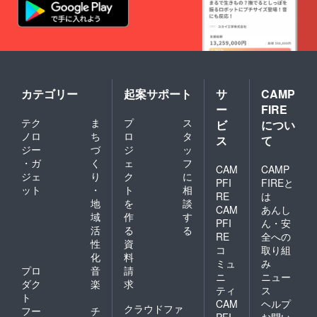
y@dent
aldefen
se.co.jp
カテゴリー
起案サポート
サ
CAMP
ー
FIRE
テク
ま
プ
ス
ビ
につい
ノロ
ち
ロ
タ
ス
て
ジー
づ
ジ
ッ
・ガ
く
ェ
フ
CAM
CAMP
ジェ
り
ク
に
PFI
FIREと
ット
・
ト
相
RE
は
地
を
談
CAM
あんし
域
作
す
PFI
ん・安
活
る
る
RE
全への
性
資
コ
取り組
化
料
ミュ
み
プロ
音
請
ニ
ニュー
ダク
楽
求
ティ
ス
ト
CAM
ヘルプ
クラウドファ
フー
チ