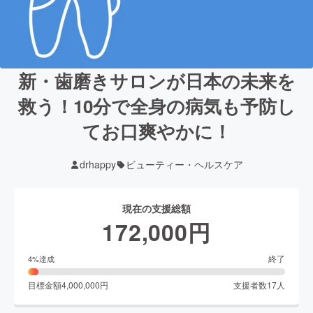
新・歯磨きサロンが日本の未来を
救う！10分で全身の病気も予防し
てお口爽やかに！
drhappy
ビューティー・ヘルスケア
現在の支援総額
172,000
円
終了
4
%達成
目標金額
4,000,000
円
支援者数
17
人