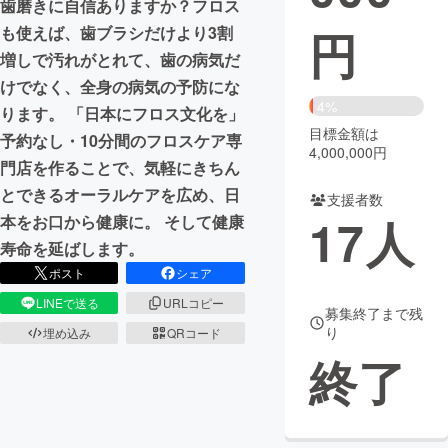
歯磨きに自信ありますか？フロス
円
も使えば、歯ブラシだけより3割
まちづくり・地域活性化
増しで汚れがとれて、歯の病気だ
けでなく、全身の病気の予防にな
CAMPFIRE for Social Good
CAMPFIRE Creation
4%
ります。 「日本にフロス文化を」
CAMPFIREふるさと納税
machi-ya
コミュニティ
目標金額は
予約なし・10分間のフロスケア専
4,000,000円
門店を作ることで、気軽にきちん
とできるオーラルケアを広め、日
支援者数
17
人
本をお口から健康に。 そして健康
寿命を延ばします。
ポスト
シェア
LINEで送る
URLコピー
募集終了まで残
り
埋め込み
QRコード
終了