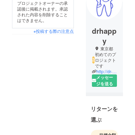
プロジェクトオーナーの承
認後に掲載されます。承認
された内容を削除すること
はできません。
drhapp
※投稿する際の注意点
y
東京都
初めてのプ
ロジェクト
です
http://dr-happys-floss.co.jp
メッセー
ジを送る
リターンを
選ぶ
目標金額