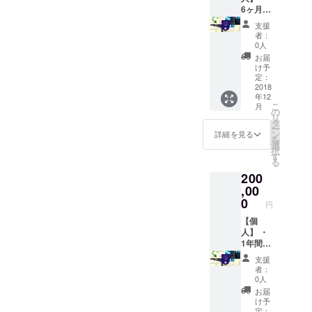
「５日
6ヶ月間
代表歯
間の口
有効
科医師
支援
臭予防
「ベイ
Dr.生澤
者：
メルマ
シック
によ
0人
ガ無料
フロス
る、世
お届
購読」
フリー
界レベ
け予
（5千円
パス」
ルの
定：
相当）
・「日
2018
知って
年12
・「あ
本初！
おきた
こ
月
なたの
最高峰
い歯の
の
リ
歯医者
の歯の
情報を
タ
ー
選びに
安心の
お届け
ン
詳細を見る
を
絶対は
ための
する
選
択
ずせな
会員制
Line@
す
る
い７つ
サービ
の登録
200
の
ス 《世
にて無
チェッ
界レベ
,00
料配布
クポイ
ルの歯
0
円
ント」
医者と
(1万円
繋がっ
【個
相当）
て、あ
人】 ・
代表歯
なたの
1年間有
科医師
歯を守
効「ベ
支援
Dr.生澤
る！》
イシッ
者：
によ
プレミ
クフロ
0人
る、世
アム・
ス フ
お届
界レベ
デンタ
リーパ
け予
ルの
ルサ
ス」 ・
定：