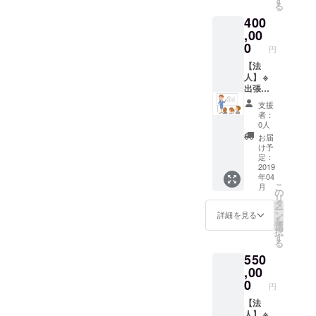
す
る
Dr.生澤
臭予防
割が歯
400
によ
メルマ
周病！
る、世
ガ」無
います
,00
界レベ
料購読
ぐ実践
0
円
ルの
（5千円
すべ
知って
相当）
き、ス
【法
おきた
・「あ
ウェー
人】 ※
い歯の
なたの
デン式
出張フ
情報を
歯医者
オーラ
ロス
支援
お届け
選びに
ルケ
サービ
者：
する
絶対は
ア」
ス従業
0人
Line@
ずせな
Dr.Hap
員様70
お届
の登録
い７つ
py's
名まで
け予
にて無
の
Floss
歯科衛
定：
料配布
チェッ
ベイ
生士に
2019
年04
クポイ
シック
よる60
こ
月
ント」
フロス
分間の
の
リ
(1万円
サービ
セミ
タ
ー
相当）
スお一
ナー
ン
詳細を見る
を
代表歯
人10分
「日本
選
択
科医師
9:30-
人の８
す
る
Dr.生澤
15:30
割が歯
550
によ
で、実
周病！
る、世
施日数
います
,00
界レベ
は人数
ぐ実践
0
円
ルの
により
すべ
知って
ます。
き、ス
【法
おきた
（宿泊
ウェー
人】 ※