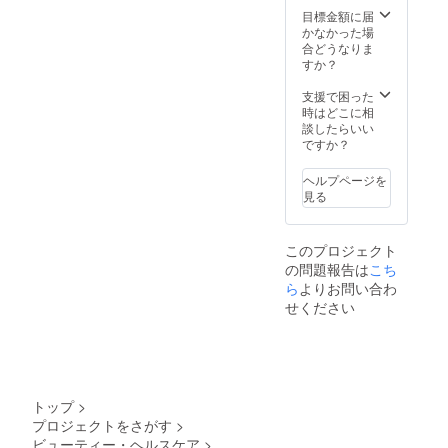
活習慣
費、交
目標金額に届
病の予
通費別
かなかった場
防にも
途実
合どうなりま
繋がる
費） フ
すか？
ので、
ロスを
社員様
併用し
支援で困った
の健康
た歯磨
時はどこに相
を保
きでお
談したらいい
ち、医
口を綺
ですか？
療費の
麗に保
増加を
つこと
ヘルプページを
防ぐた
は、ビ
見る
めに、
ジネス
非常に
パーソ
有効な
ンとし
このプロジェクト
手立て
てのエ
の問題報告は
こち
となり
チケッ
ます。
トとし
ら
よりお問い合わ
て必要
せください
です。
また生
活習慣
病の予
防にも
繋がる
トップ
>
ので、
プロジェクトをさがす
>
社員様
ビューティー・ヘルスケア
>
の健康