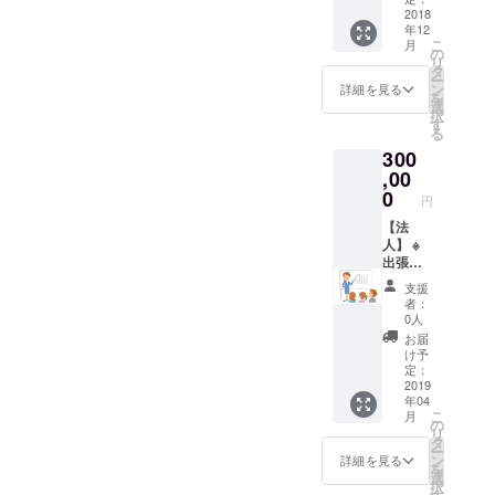
知って
ポー
「日本
2018
年12
おきた
ト・ク
初！最
こ
月
い歯の
ラブ」
高峰の
の
リ
情報を
入会金
歯の安
タ
ー
お届け
無料 ・
心のた
ン
詳細を見る
を
する
「５日
めの会
選
択
Line@
間の口
員制
す
る
の登録
臭予防
サービ
300
にて無
メルマ
ス 《世
料配布
ガ」無
界レベ
,00
料購読
ルの歯
0
円
（5千円
医者と
相当）
繋がっ
【法
・「あ
て、あ
人】 ※
なたの
なたの
出張フ
歯医者
歯を守
ロス
支援
選びに
る！》
サービ
者：
絶対は
プレミ
ス従業
0人
ずせな
アム・
員様50
お届
い７つ
デンタ
名まで
け予
の
ルサ
歯科衛
定：
チェッ
ポー
生士に
2019
年04
クポイ
ト・ク
よる60
こ
月
ント」
ラブ」
分間の
の
リ
(1万円
入会金
セミ
タ
ー
相当）
無料 ・
ナー
ン
詳細を見る
を
代表歯
「５日
「日本
選
択
科医師
間の口
人の８