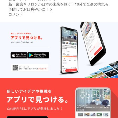
を保
新・歯磨きサロンが日本の未来を救う！10分で全身の病気も
ち、医
予防してお口爽やかに！
>
療費の
コメント
増加を
防ぐた
めに、
非常に
有効な
手立て
となり
ます。
それ以
上の規
模の法
人様も
承りま
す。 上
記の
コース
を組み
合わせ
て頂
き、ご
購入を
お願い
いたし
ます。
drhapp