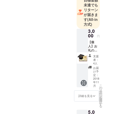
未達でも
リターン
が届きま
す
(All-in
方式)
3,0
00
円
【個
人】お
礼の
メッ
支援
セージ
者：
・ ５日
4人
間の口
お届
臭予防
け予
メルマ
定：
ガ・無
2018
年11
料購読
こ
月
（5,000
の
リ
円相
タ
ー
当） ・
ン
詳細を見る
を
「あな
選
択
たの歯
す
る
医者選
5,0
びに絶