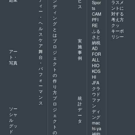
ン
ビ
ラスメ
Spor
ィ
デ
ス
ントに
ts
ー
ィ
対する
CAM
・
ン
考え方
PFI
ヘ
グ
クッ
RE
ル
と
キーポ
ふる
ス
は
リシー
さと
ケ
プ
実
納税
ア
ロ
施
AD
アー
舞
ジ
事
FOR
ト・
台
ェ
例
ALL
写真
・
ク
HIO
パ
ト
KOS
フ
の
HI
ォ
作
JFA
ー
り
クラ
マ
方
ウド
ン
プ
統
ファ
ス
ロ
計
ン
ソー
ジ
デ
ディ
シャ
ェ
ー
ング
ル
ク
タ
mac
グッ
ト
hi-ya
ド
の
補助