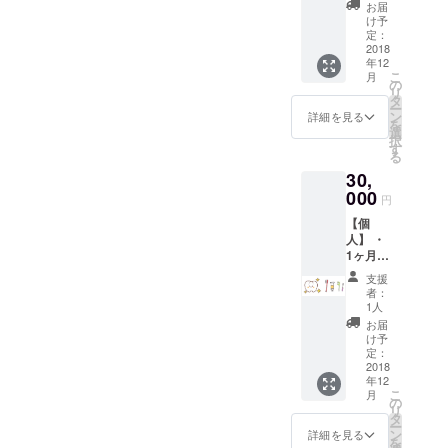
（ベイ
７つの
お届
シック
チェッ
け予
フロス
クポイ
定：
12回
2018
ント」
年12
分） ・
(10,000
こ
月
「代表
円相
の
リ
歯科医
当） 代
タ
ー
師 Dr.
表歯科
ン
詳細を見る
を
生澤の
医師に
選
択
口臭予
よる、
す
る
防セミ
世界レ
30,
ナー」
ベルの
（3万円
000
知って
円
相当）
おきた
【個
の動画
い歯の
人】 ・
をプレ
情報を
1ヶ月間
ゼント
お届け
有効
・「５
する
支援
「ベイ
日間の
Line@
者：
シック
口臭予
の登録
1人
フロス
防メル
にて無
お届
フリー
マガ」
料配布
け予
パス」
無料購
定：
・「代
2018
読（5千
年12
表歯科
円相
こ
月
医師
当） ・
の
リ
Dr. 生澤
「あな
タ
ー
の口臭
たの歯
ン
詳細を見る
を
予防セ