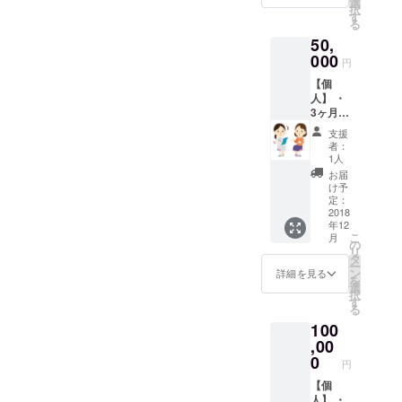
医者選
選
択
ミ
びに絶
す
る
ナー」
対はず
50,
（3万円
せない
相当）
000
７つの
円
の動画
チェッ
【個
をプレ
クポイ
人】 ・
ゼント
ント」
3ヶ月間
・ 「５
(1万円
有効
日間の
相当）
支援
「ベイ
口臭予
代表歯
者：
シック
防メル
科医師
1人
フロス
マガ無
Dr.生澤
お届
フリー
料購
によ
け予
パス」
読」（5
定：
る、世
・「代
2018
千円相
界レベ
年12
表歯科
当） ・
ルの
こ
月
医師
「あな
の
知って
リ
Dr. 生澤
たの歯
タ
おきた
ー
の口臭
医者選
ン
い歯の
詳細を見る
を
予防セ
びに絶
選
情報を
択
ミ
対はず
す
お届け
る
ナー」
せない
する
100
（3万円
７つの
Line@
相当）
,00
チェッ
の登録
の動画
クポイ
0
にて無
円
を無料
ント」
料配布
プレゼ
【個
(1万円
ント ・
人】 ・
相当）