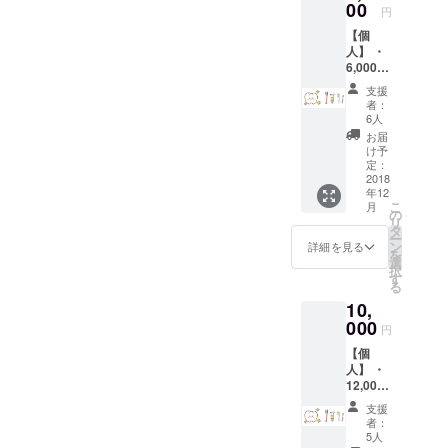
対はず
00
円
せない
【個
７つの
人】 ・
チェッ
6,000円
クポイ
分のフ
ント」
支援
ロス回
(10,000
者：
数券
円相
6人
（ベイ
当） 代
お届
シック
表歯科
け予
フロス
医師に
定：
６回
2018
よる、
年12
分） ・
世界レ
こ
月
５日間
ベルの
の
リ
の口臭
知って
タ
ー
予防メ
おきた
ン
詳細を見る
を
ルマ
い歯の
選
択
ガ・無
情報を
す
る
料購読
お届け
10,
（5,000
する
円相
000
Line@
円
当） ・
の登録
【個
「あな
にて無
人】 ・
たの歯
料配布
12,000
医者選
円分の
びに絶
支援
フロス
対はず
者：
回数券
せない
5人