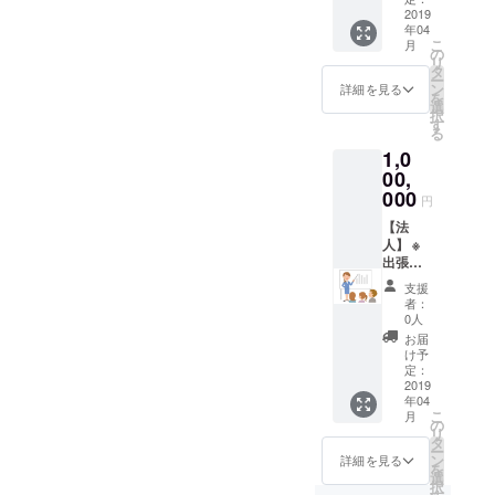
を保
きでお
ベイ
生士に
2019
年04
ち、医
口を綺
シック
よる60
こ
月
療費の
麗に保
フロス
分間の
の
リ
増加を
つこと
サービ
セミ
タ
ー
防ぐた
は、ビ
スお一
ナー
ン
詳細を見る
を
めに、
ジネス
人10分
「日本
選
択
非常に
パーソ
9:30-
人の８
す
る
有効な
ンとし
15:30
割が歯
1,0
手立て
てのエ
で、実
周病！
となり
チケッ
施日数
います
00,
ます。
トとし
は人数
ぐ実践
000
円
て必要
により
すべ
です。
ます。
き、ス
【法
また生
（宿泊
ウェー
人】 ※
活習慣
費、交
デン式
出張フ
病の予
通費別
オーラ
ロス
支援
防にも
途実
ルケ
サービ
者：
繋がる
費） フ
ア」
ス従業
0人
ので、
ロスを
Dr.Hap
員様200
お届
社員様
併用し
py's
名まで
け予
の健康
た歯磨
Floss
歯科衛
定：
を保
きでお
ベイ
生士に
2019
年04
ち、医
口を綺
シック
よる60
こ
月
療費の
麗に保
フロス
分間の
の
リ
増加を
つこと
サービ
セミ
タ
ー
防ぐた
は、ビ
スお一
ナー
ン
詳細を見る
を
めに、
ジネス
人10分
「日本
選
択
非常に
パーソ
9:30-
人の８