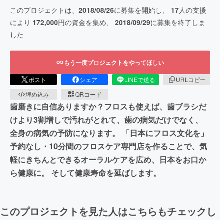
このプロジェクトは、
2018/08/26
に募集を開始し、
17
人の支援
により
172,000
円の資金を集め、
2018/09/29
に募集を終了しま
した
もう一度プロジェクトをやってほしい
ポスト
シェア
LINEで送る
URLコピー
埋め込み
QRコード
歯磨きに自信ありますか？フロスも使えば、歯ブラシだ
けより3割増しで汚れがとれて、歯の病気だけでなく、
全身の病気の予防になります。 「日本にフロス文化を」
予約なし・10分間のフロスケア専門店を作ることで、気
軽にきちんとできるオーラルケアを広め、日本をお口か
ら健康に。 そして健康寿命を延ばします。
このプロジェクトを見た人はこちらもチェックし