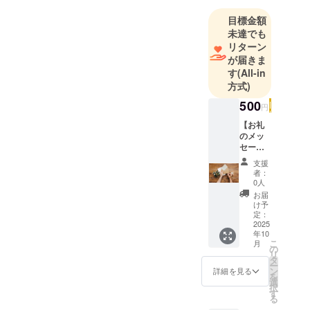
目標金額
未達でも
リターン
が届きま
す
(All-in
方式)
500
円
【お礼
のメッ
セー
ジ】 感
支援
謝の気
者：
持ちを
0人
込め
お届
て、お
け予
礼の
定：
メッ
2025
年10
セージ
こ
月
をお送
の
リ
りしま
タ
ー
す。
ン
詳細を見る
を
選
択
す
る