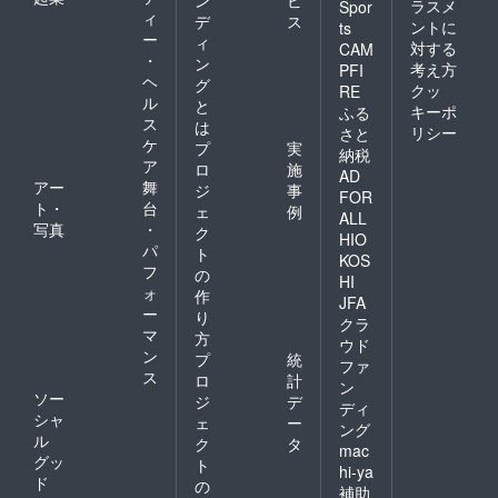
ン
ビ
ラスメ
Spor
ィ
デ
ス
ントに
ts
ー
ィ
対する
CAM
・
ン
考え方
PFI
ヘ
グ
クッ
RE
ル
と
キーポ
ふる
ス
は
リシー
さと
ケ
プ
実
納税
ア
ロ
施
AD
アー
舞
ジ
事
FOR
ト・
台
ェ
例
ALL
写真
・
ク
HIO
パ
ト
KOS
フ
の
HI
ォ
作
JFA
ー
り
クラ
マ
方
ウド
ン
プ
統
ファ
ス
ロ
計
ン
ソー
ジ
デ
ディ
シャ
ェ
ー
ング
ル
ク
タ
mac
グッ
ト
hi-ya
ド
の
補助