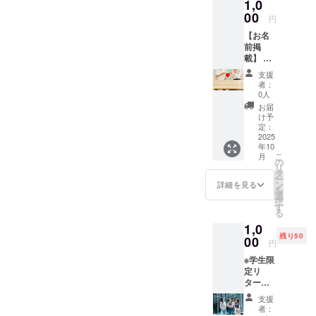
1,0
00
円
【お名
前掲
載】 ア
プリ内
支援
の「支
者：
援者一
0人
覧」
お届
に、支
け予
援者様
定：
のお名
2025
年10
前
こ
月
（ニッ
の
リ
クネー
タ
ー
ム）を
ン
詳細を見る
を
掲載し
選
択
ます。
す
る
・掲載
1,0
期間：
残り50
アプリ
00
円
運用開
※学生限
始から1
定リ
年間 ・
ターン
掲載方
【お礼
法：文
支援
のメッ
字の
者：
セー