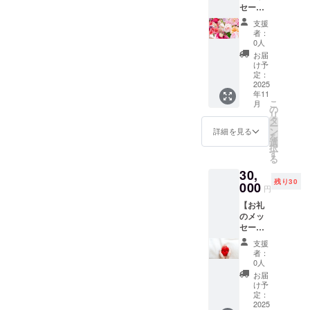
セー
に、支
持ちを
概要：
ジ】 感
援者様
込め
恋愛相
支援
謝の気
のお名
て、お
談をさ
者：
持ちを
前
礼の
0人
せてい
込め
（ニッ
メッ
ただき
お届
て、お
クネー
セージ
け予
ます。
礼の
ム）を
定：
をお送
二人の
メッ
2025
掲載し
りしま
お悩み
年11
セージ
ます。
す。
のお手
こ
月
をお送
・掲載
の
【お名
伝いを
リ
りしま
期間：
タ
前掲
させて
ー
す。
アプリ
ン
載】 ア
詳細を見る
いただ
を
【お名
運用開
選
プリ内
きま
択
前掲
始から3
す
の「支
す。 ・
る
載】 ア
年間 ・
援者ク
方法：
30,
プリ内
掲載方
レジッ
メール
残り30
の「支
000
法：文
ト」
または
円
援者ク
字の
に、支
zoomに
【お礼
レジッ
み、ロ
援者様
て相談
のメッ
ト」
ゴ／バ
のお名
させて
セー
に、支
ナーの
前
いただ
ジ】 感
援者様
掲載は
（ニッ
きま
支援
謝の気
のお名
不可 ・
クネー
者：
す。 ・
持ちを
前
支援
0人
ム）を
有効期
込め
（ニッ
時、必
掲載し
お届
限：
て、お
クネー
ず備考
け予
ます。
2025年
礼の
ム）を
定：
欄に希
・掲載
10月か
メッ
2025
掲載し
望され
期間：
ら2026