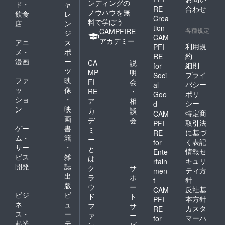
ンディングの
の連絡
ド・
ャ
RE
合わせ
方法：
ノウハウを無
飲食
レ
Crea
詳細は
料で学ぼう
店
ン
メール
tion
各種規定
CAMPFIRE
ジ
で連絡
CAM
アカデミー
アニ
ス
しま
利用規
PFI
す。 ※
メ・
ポ
約
RE
詳細が
漫画
ー
CA
説
細則
for
決まり
ツ
MP
明
プライ
Soci
しだい
ファ
映
FI
会
支援者
バシー
al
ッ
像
RE
・
様にご
ポリ
Goo
ショ
・
連絡さ
ア
相
シー
d
せてい
ン
映
カ
談
特定商
CAM
ただき
画
デ
会
取引法
PFI
ます。
ゲー
書
ミ
※オンラ
に基づ
RE
ム・
籍
ー
インの
く表記
for
サー
・
場合：
と
情報セ
Ente
ZOOM
ビス
雑
は
キュリ
rtain
を使用
開発
誌
ク
サ
ティ方
men
しま
出
ラ
ポ
針
す。
t
版
ウ
ー
反社基
CAM
ビジ
ビ
ド
ト
本方針
PFI
ネ
ュ
フ
サ
カスタ
RE
ス・
ー
ァ
ー
マーハ
for
起業
テ