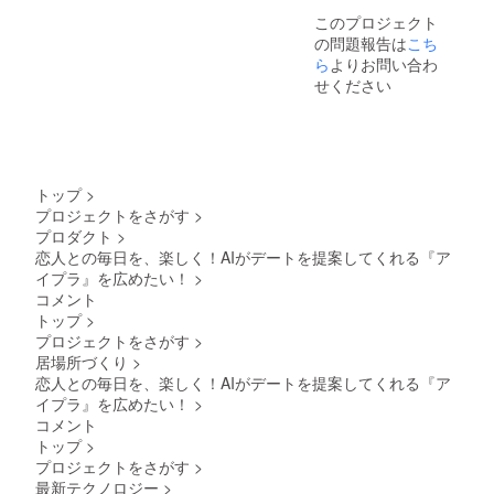
ること
加】(オ
orメー
このプロジェクト
が可能
ンライ
ルでの
の問題報告は
（一般
こち
ン or オ
相談 ・
公開）
フライ
ら
よりお問い合わ
有効期
・提供
ン） ・
限：
せください
方法：
詳細：
2025年
アプリ
オンラ
10月か
のURL
インか
ら2026
をメー
オフラ
年4月末
ルにて
インに
まで ・
送信 ・
てイベ
プライ
トップ
>
注意事
ントを
バシー
プロジェクトをさがす
>
項：ほ
開催い
は守ら
プロダクト
>
かの人
たしま
れてい
への共
恋人との毎日を、楽しく！AIがデートを提案してくれる『ア
す。 ・
るため
有を発
注意事
ご安心
イプラ』を広めたい！
>
見させ
項：ほ
くださ
コメント
ていた
かの人
い
トップ
>
だいた
への共
プロジェクトをさがす
>
場合に
有を発
は、法
居場所づくり
>
見させ
的措置
ていた
恋人との毎日を、楽しく！AIがデートを提案してくれる『ア
を取ら
だいた
イプラ』を広めたい！
>
せてい
場合に
コメント
ただき
は、法
トップ
>
ます。
的措置
プロジェクトをさがす
>
【限定
を取ら
イベン
せてい
最新テクノロジー
>