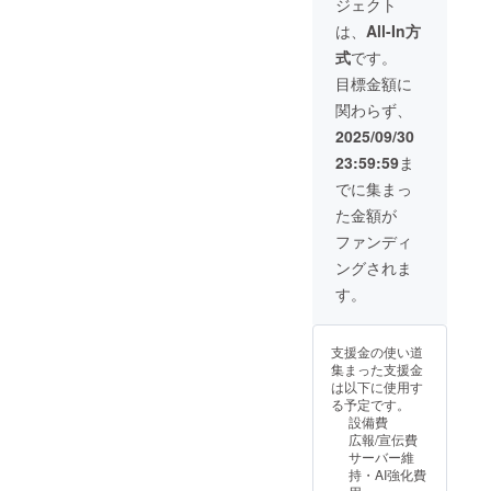
ジェクト
と公式
法：文
細：
かの人
は学生
HPにて
字の
ベータ
は、
All-In方
への共
様限定
「支援
み、ロ
版のア
有を発
のた
式
です。
者様
ゴ／バ
プリを
見させ
め、備
欄」
ナーの
誰より
目標金額に
ていた
考欄に
に、支
掲載は
も早く
だいた
学生の
関わらず、
援者様
不可 ・
利用す
場合に
方は
のお名
支援
ること
2025/09/30
は、法
「学
前
時、必
が可能
的措置
生」と
23:59:59
ま
（ニッ
ず備考
（一般
を取ら
記入よ
クネー
欄に希
公開）
でに集まっ
せてい
ろしく
ム）を
望され
・提供
ただき
お願い
た金額が
掲載し
るお名
方法：
ます。
いたし
ます。
前をご
アプリ
ファンディ
【恋
ます。
(会社名
記入く
のURL
愛・
ングされま
なども
ださい
をメー
デート
可能）
【アプ
ルにて
す。
のお悩
・掲載
リ先行
送信 ・
み相
期間：
体験】
注意事
談】 ・
アプリ
・詳
項：ほ
概要：
支援金の使い道
運用開
細：
かの人
スタッ
集まった支援金
始から3
ベータ
への共
フが恋
は以下に使用す
年間 ・
版のア
有を発
愛や
る予定です。
掲載方
プリを
見させ
デート
設備費
法：文
誰より
ていた
につい
広報/宣伝費
字やロ
も早く
だいた
ての悩
サーバー維
ゴ／バ
利用す
場合に
みを聞
持・AI強化費
ナーの
ること
は、法
かせて