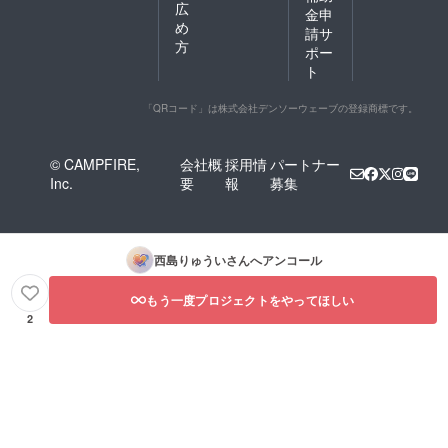
広
金申
め
請サ
方
ポー
ト
「QRコード」は株式会社デンソーウェーブの登録商標です。
© CAMPFIRE,
会社概
採用情
パートナー
Inc.
要
報
募集
西島りゅうい
さんへアンコール
もう一度プロジェクトをやってほしい
2