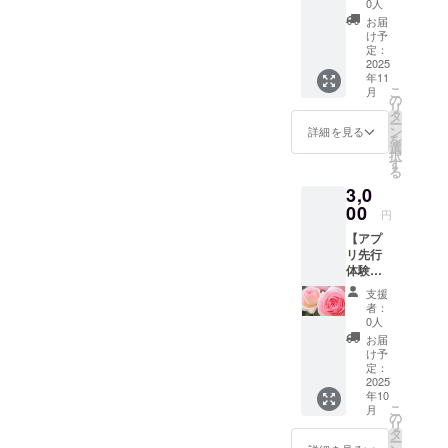
み、ロ
0人
ジ】 感
ゴ／バ
お届
謝の気
ナーの
け予
持ちを
掲載は
定：
込め
2025
不可 ・
年11
て、お
支援
こ
月
礼の
時、必
の
リ
メッ
ず備考
タ
ー
セージ
欄に希
ン
詳細を見る
を
をお送
望され
選
択
りしま
るお名
す
る
す。
前をご
3,0
【お名
記入く
前掲
00
ださ
円
載】 ア
い。
【アプ
プリ内
【お礼
リ先行
の「支
のメッ
体験】
援者ク
セー
・詳
レジッ
ジ】 感
支援
細：
ト」
謝の気
者：
ベータ
に、支
持ちを
0人
版のア
援者様
込め
お届
プリを
のお名
て、お
け予
誰より
前
定：
礼の
も早く
2025
（ニッ
メッ
年10
利用す
クネー
セージ
こ
月
ること
ム）を
の
をお送
リ
が可能
掲載し
タ
りしま
ー
（一般
ます。