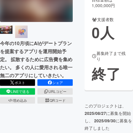
1,000,000円
まちづくり・地域活性化
支援者数
0
人
CAMPFIRE for Social Good
CAMPFIRE Creation
CAMPFIREふるさと納税
machi-ya
コミュニティ
今年の10月頃にAIがデートプラン
を提案するアプリを運用開始予
募集終了まで残
定。 拡散するために広告費を集め
り
終了
たい。 多くの人に愛用される唯一
無二のアプリにしていきたい。
ポスト
シェア
LINEで送る
URLコピー
埋め込み
QRコード
このプロジェクトは、
2025/08/27
に募集を開始
し、
2025/09/30
に募集を
終了しました