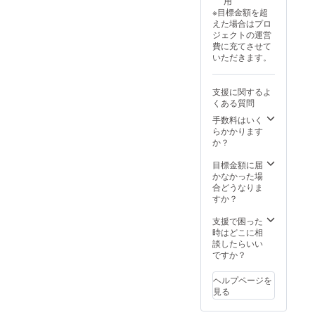
用
掲載可
が可能
的措置
いただ
※目標金額を超
能(HPに
（一般
を取ら
きま
えた場合はプロ
関して
公開）
せてい
す。 ・
ジェクトの運営
は5年
・提供
ただき
方法：
費に充てさせて
間） ・
方法：
ます。
20分間
いただきます。
支援
アプリ
【あな
のzoom
時、必
のURL
ただけ
orメー
ず備考
をメー
の特別
ルでの
支援に関するよ
欄に希
ルにて
デート
相談 ・
くある質問
望され
送信 ・
プラン
有効期
るお名
注意事
手数料はいく
(PDF)】
限：
前をご
項：ほ
らかかります
・概
2025年
記入よ
かの人
か？
要：ス
10月か
ろしく
への共
タッフ
ら2026
お願い
有を発
目標金額に届
とAIが
年4月末
いたし
見させ
かなかった場
あなた
まで ・
ます。
ていた
合どうなりま
だけの
プライ
【アプ
だいた
すか？
完璧な
バシー
リ先行
場合に
デート
は守ら
体験】
は、法
支援で困った
プラン
れてい
・詳
的措置
時はどこに相
を提案
るため
細：
を取ら
談したらいい
させて
ご安心
ベータ
せてい
ですか？
いただ
くださ
版のア
ただき
きま
い
プリを
ます。
す。 ・
ヘルプページを
誰より
【限定
方法：
見る
も早く
イベン
20分間
利用す
トの参
のzoom