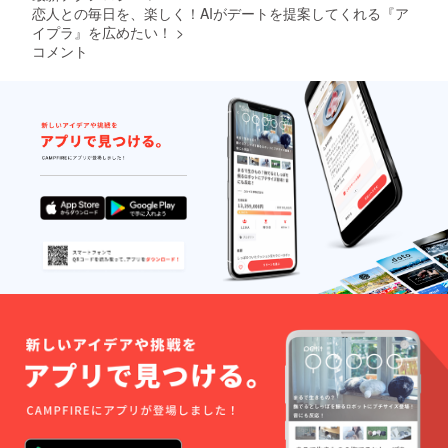
トの参
ただき
恋人との毎日を、楽しく！AIがデートを提案してくれる『ア
加】(オ
ます。
イプラ』を広めたい！
>
ンライ
・日
コメント
ン or オ
時：
フライ
2025年
ン） ・
12月
詳細：
頃
オンラ
12：00
インか
～ ・場
オフラ
所：大
インに
阪orオ
てイベ
ンライ
ントを
ン ・支
開催い
援者様
たしま
の交通
す。 ・
費や滞
注意事
在費：
項：ほ
支援者
かの人
様の交
への共
通費や
有を発
滞在費
見させ
は各自
ていた
でご負
だいた
担くだ
場合に
さい。
は、法
・支援
的措置
者様と
を取ら
の連絡