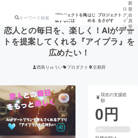
新
ロ
規
グ
会
プロジェクトを掲
はじ
プロジェクト
/
載するには
める
をさがす
イ
員
ン
登
恋人との毎日を、楽しく！AIがデー
録
トを提案してくれる『アイプラ』を
広めたい！
人気のプロ
注目のリ
注目の新着プロ
募集終了が近いプ
もうすぐ公開
ジェクト
ターン
ジェクト
ロジェクト
されます
西島りゅうい
プロダクト
京都府
アート・写真
音楽
現在の支援総
テクノロジー・ガジェット
ゲーム・サ
額
0
円
映像・映画
書籍・雑誌
0%
ビジネス・起業
チャレンジ
目標金額は