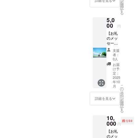
ン
す。
詳細を見る
を
公開）
・掲載
選
択
・提供
期間：
す
る
方法：
アプリ
5,0
アプリ
運用開
のURL
00
始から3
円
をメー
年間 ・
【お礼
ルにて
掲載方
のメッ
送信 ・
法：文
セー
注意事
字の
ジ】 感
項：ほ
み、ロ
支援
謝の気
かの人
ゴ／バ
者：
持ちを
への共
ナーの
0人
込め
有を発
掲載は
お届
て、お
見させ
不可 ・
け予
礼の
ていた
定：
支援
メッ
2025
だいた
時、必
年10
セージ
場合に
ず備考
こ
月
をお送
は、法
の
欄に希
リ
りしま
的措置
タ
望され
ー
す。
を取ら
ン
るお名
詳細を見る
を
【お名
せてい
選
前をご
択
前掲
ただき
す
記入く
る
載】 ア
ます。
ださい
10,
プリ内
【お礼
【恋愛
残り50
の「支
000
のメッ
相談】
円
援者ク
セー
(２人と
【お礼
レジッ
ジ】 感
も可
のメッ
ト」
謝の気
能） ・