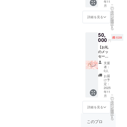
年11
セージ
ます。
るお名
アプリ
年4月末
こ
月
をお送
・掲載
の
前をご
運用開
まで ・
リ
りしま
期間：
タ
記入く
始から3
支援時
ー
す。
アプリ
ン
ださい
詳細を見る
年間 ・
にメー
を
【お名
運用開
選
【アプ
掲載方
ルアド
択
前掲
始から3
す
リ先行
法：文
レスと
る
載】 ア
年間 ・
体験】
字の
お名前
50,
プリ内
掲載方
・詳
み、ロ
のご入
残り20
の「支
000
法：文
細：
ゴ／バ
円
力よろ
援者ク
字の
ベータ
ナーの
しくお
【お礼
レジッ
み、ロ
版のア
掲載は
願いい
のメッ
ト」
ゴ／バ
プリを
不可 ・
たしま
セー
に、支
ナーの
誰より
支援
す。ま
ジ】 感
援者様
掲載は
も早く
時、必
支援
た、恋
謝の気
のお名
不可 ・
利用す
者：
ず備考
愛相談
持ちを
前
支援
0人
ること
欄に希
に関し
込め
（ニッ
時、必
が可能
お届
望され
まして
て、お
クネー
ず備考
け予
（一般
るお名
は、任
礼の
ム）を
定：
欄に希
公開）
前をご
意に
メッ
2025
掲載し
望され
・提供
記入く
なって
年11
セージ
ます。
るお名
方法：
ださ
おりま
こ
月
をお送
・掲載
の
前をご
アプリ
い。
すので
リ
りしま
期間：
タ
記入く
のURL
宜しく
ー
す。
アプリ
ン
ださい
詳細を見る
をメー
お願い
を
【お名
運用開
選
【アプ
ルにて
致しま
択
前掲
始から3
す
リ先行
送信 ・
す。 こ
る
載】 ア
年間 ・
体験】
このプロ
注意事
のリ
プリ内
掲載方
・詳
項：ほ
ターン