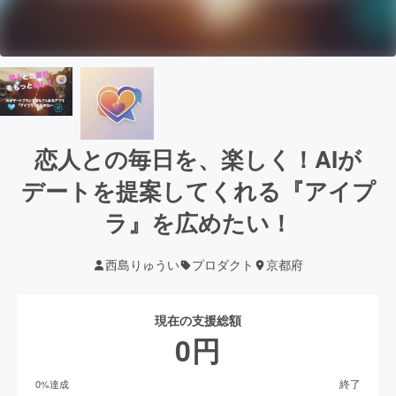
恋人との毎日を、楽しく！AIが
デートを提案してくれる『アイプ
ラ』を広めたい！
西島りゅうい
プロダクト
京都府
現在の支援総額
0
円
終了
0
%達成