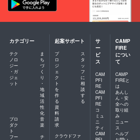
せてい
方法：
ただき
詳細は
ます。
メール
・日
で連絡
時：
しま
2025年
す。 ※
12月
詳細が
頃
決まり
カテゴリー
起案サポート
サ
CAMP
12：00
しだい
～ ・場
ー
FIRE
支援者
所：大
様にご
テク
ま
プ
ス
ビ
につい
阪orオ
連絡さ
ノロ
ち
ロ
タ
ス
て
ンライ
せてい
ジー
づ
ジ
ッ
ン ・支
ただき
・ガ
く
ェ
フ
援者様
ます。
CAM
CAMP
の交通
ジェ
り
ク
に
※オンラ
PFI
FIREと
費や滞
インの
ット
・
ト
相
RE
は
在費：
場合：
地
を
談
CAM
あんし
支援者
ZOOM
域
作
す
様の交
を使用
PFI
ん・安
活
る
る
通費や
しま
RE
全への
性
資
滞在費
す。
コ
取り組
は各自
化
料
ミュ
み
でご負
プロ
音
請
ニ
ニュー
担くだ
ダク
楽
求
さい。
ティ
ス
ト
・支援
CAM
ヘルプ
クラウドファ
フー
チ
者様と
PFI
お問い