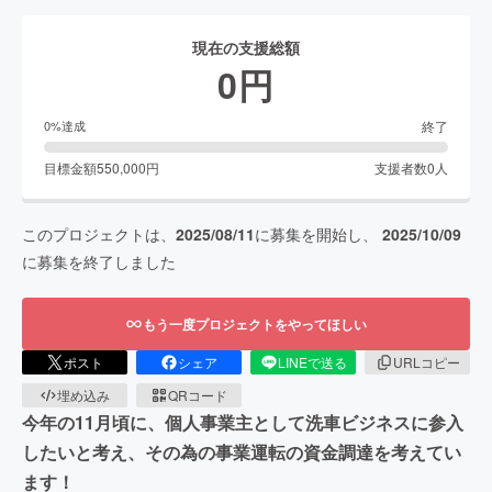
現在の支援総額
0
円
終了
0
%達成
目標金額
550,000
円
支援者数
0
人
このプロジェクトは、
2025/08/11
に募集を開始し、
2025/10/09
に募集を終了しました
もう一度プロジェクトをやってほしい
ポスト
シェア
LINEで送る
URLコピー
埋め込み
QRコード
今年の11月頃に、個人事業主として洗車ビジネスに参入
したいと考え、その為の事業運転の資金調達を考えてい
ます！