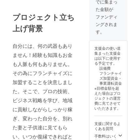
でに集まっ
た金額が
プロジェクト立ち
ファンディ
ングされま
上げ背景
す。
自分には、何の武器もあり
支援金の使い道
集まった支援金
ません！経験も知識もお金
は以下に使用す
も人脈も何もありません。
る予定です。
設備費
その為にフランチャイズに
フランチャイ
ズ加盟資金・
加盟することを決意しまし
事業運転資金
※目標金額を超
た。そこで、プロの技術、
えた場合はプロ
ジェクトの運営
ビジネス戦略を学び、地域
費に充てさせて
いただきます。
に貢献しながらしっかり稼
ぎ、変わった自分を、別れ
支援に関するよ
た妻と子供達に見てもら
くある質問
い、いつか復縁できればと
手数料はいく