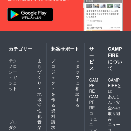
カテゴリー
起案サポート
サ
CAMP
ー
FIRE
テク
ま
プ
ス
ビ
につい
ノロ
ち
ロ
タ
ス
て
ジー
づ
ジ
ッ
・ガ
く
ェ
フ
CAM
CAMP
ジェ
り
ク
に
PFI
FIREと
ット
・
ト
相
RE
は
地
を
談
CAM
あんし
域
作
す
PFI
ん・安
活
る
る
RE
全への
性
資
コ
取り組
化
料
ミュ
み
プロ
音
請
ニ
ニュー
ダク
楽
求
ティ
ス