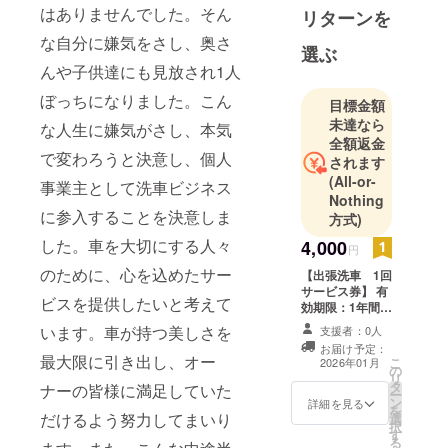
はありませんでした。そん
リターンを
な自分に嫌気をさし、奥さ
選ぶ
んや子供達にも見放され1人
ぼっちになりました。こん
目標金額
未達なら
な人生に嫌気がさし、本気
全額返金
で変わろうと決意し、個人
されます
(All-or-
事業主として洗車ビジネス
Nothing
に参入することを決意しま
方式)
した。車を大切にする人々
4,000
円
のために、心を込めたサー
【出張洗車 1回
サービス券】 有
ビスを提供したいと考えて
効期限：1年間
（開業月から翌
います。車が持つ美しさを
支援者：0人
年の同月末ま
お届け予定：
で） ・詳細：無
最大限に引き出し、オー
こ
2026年01月
の
水洗車の為、ど
リ
タ
この場所でもで
ナーの皆様に満足していた
ー
ン
きます ・注意事
詳細を見る
を
だけるよう努力してまいり
選
項：福井県で起
択
す
業する為、遠方
る