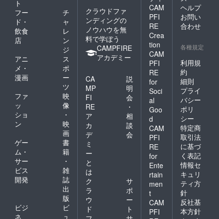
ト
CAM
ヘルプ
クラウドファ
フー
チ
PFI
お問い
ンディングの
ド・
ャ
RE
合わせ
ノウハウを無
飲食
レ
Crea
料で学ぼう
店
ン
tion
各種規定
CAMPFIRE
ジ
CAM
アカデミー
アニ
ス
利用規
PFI
メ・
ポ
約
RE
漫画
ー
CA
説
細則
for
ツ
MP
明
プライ
Soci
ファ
映
FI
会
バシー
al
ッ
像
RE
・
ポリ
Goo
ショ
・
ア
相
シー
d
ン
映
カ
談
特定商
CAM
画
デ
会
取引法
PFI
ゲー
書
ミ
に基づ
RE
ム・
籍
ー
く表記
for
サー
・
と
情報セ
Ente
ビス
雑
は
キュリ
rtain
開発
誌
ク
サ
ティ方
men
出
ラ
ポ
針
t
版
ウ
ー
反社基
CAM
ビジ
ビ
ド
ト
本方針
PFI
ネ
ュ
フ
サ