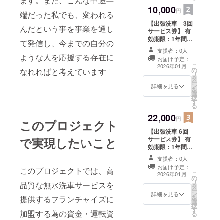
ます。また、こんな中途半
の方は特に、日
10,000
程などを調整し
円
端だった私でも、変われる
行っていこうと
【出張洗車 3回
思います ※リ
んだという事を事業を通し
サービス券】 有
ターン時期は、
効期限：1年間
開業した後に開
て発信し、今までの自分の
（開業月から翌
始致します
支援者：0人
年の同月末ま
ような人を応援する存在に
お届け予定：
で） ・詳細：無
こ
2026年01月
の
なれればと考えています！
水洗車の為、ど
リ
タ
この場所でもで
ー
ン
きます ・注意事
詳細を見る
を
選
項：福井県で起
択
す
業する為、遠方
る
の方は特に、日
22,000
程などを調整し
円
このプロジェクト
行っていこうと
【出張洗車 6回
思います ※リ
で実現したいこと
サービス券】 有
ターン時期は、
効期限：1年間
開業した後に開
（開業月から翌
始致します
支援者：0人
年の同月末ま
お届け予定：
このプロジェクトでは、高
で） ・詳細：無
こ
2026年01月
の
水洗車の為、ど
リ
品質な無水洗車サービスを
タ
この場所でもで
ー
ン
きます ・注意事
詳細を見る
を
提供するフランチャイズに
選
項：福井県で起
択
す
業する為、遠方
加盟する為の資金・運転資
る
の方は特に、日