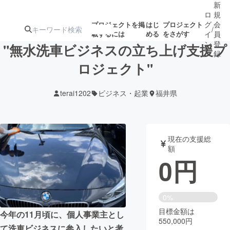
新
ロ
規
グ
会
プロジェクトを掲
はじ
プロジェクト
/
載するには
める
をさがす
イ
員
ン
登
"無水洗車ビジネスの立ち上げ支援プ
録
ロジェクト"
人気のプロ
注目のリ
注目の新着プロ
募集終了が近いプ
もうすぐ公開
terai1202
ビジネス・起業
福井県
ジェクト
ターン
ジェクト
ロジェクト
されます
アート・写真
音楽
現在の支援総
額
0
円
テクノロジー・ガジェット
ゲーム・サ
映像・映画
書籍・雑誌
0%
目標金額は
今年の11月頃に、個人事業主とし
550,000円
ビジネス・起業
チャレンジ
て洗車ビジネスに参入したいと考