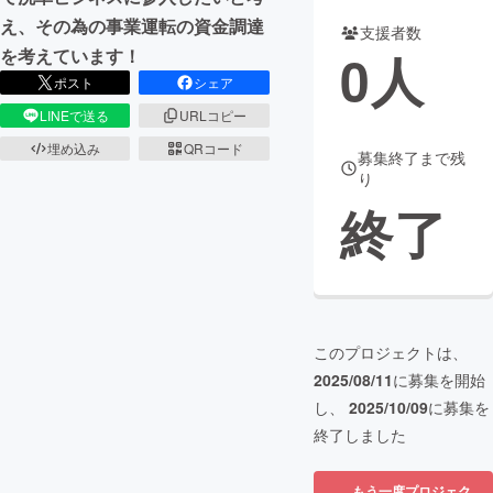
え、その為の事業運転の資金調達
支援者数
まちづくり・地域活性化
0
人
を考えています！
ポスト
シェア
CAMPFIRE for Social Good
CAMPFIRE Creation
LINEで送る
URLコピー
CAMPFIREふるさと納税
machi-ya
コミュニティ
埋め込み
QRコード
募集終了まで残
り
終了
このプロジェクトは、
2025/08/11
に募集を開始
し、
2025/10/09
に募集を
終了しました
もう一度プロジェク