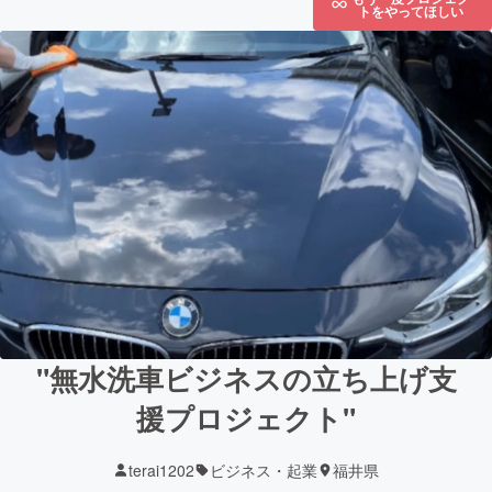
トをやってほしい
"無水洗車ビジネスの立ち上げ支
援プロジェクト"
terai1202
ビジネス・起業
福井県