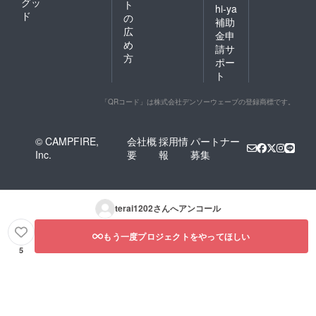
グッ
ト
hi-ya
ド
の
補助
広
金申
め
請サ
方
ポー
ト
「QRコード」は株式会社デンソーウェーブの登録商標です。
© CAMPFIRE,
会社概
採用情
パートナー
Inc.
要
報
募集
terai1202
さんへアンコール
もう一度プロジェクトをやってほしい
5