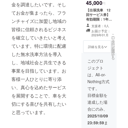
45,000
程などを調整し
円
金を調達したいです。そし
行っていこうと
【出張洗車 12
てお金が集まったら、フラ
思います。 ※リ
回サービス券】
ターン時期は、
有効期限：1年間
ンチャイズに加盟し地域の
開業した後に開
（開業月から翌
始致します
支援者：0人
年の同月末ま
皆様に信頼されるビジネス
お届け予定：
で） ・詳細：無
こ
2026年01月
を確立していきたいと考え
の
水洗車の為、ど
リ
タ
この場所でもで
ー
ています。特に環境に配慮
ン
きます ・注意事
詳細を見る
を
選
項：福井県で起
択
した無水洗車方法を導入
す
業する為、遠方
る
の方は特に、日
このプロ
し、地域社会と共生できる
程などを調整し
ジェクト
行っていこうと
事業を目指しています。お
思います ※リ
は、All-or-
客様一人ひとりに寄り添
ターン時期は、
Nothing方式
開業した後に開
い、真心を込めたサービス
始致します
です。
を展開することで、車を大
目標金額を
達成した場
切にする喜びを共有したい
合にのみ、
と思っています。
2025/10/09
23:59:59
ま