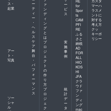
カスタ
RE
ス・
ー
ァ
ー
マーハ
for
起業
テ
ン
ビ
ラスメ
Spor
ィ
デ
ス
ントに
ts
ー
ィ
対する
CAM
・
ン
考え方
PFI
ヘ
グ
クッ
RE
ル
と
キーポ
ふる
ス
は
リシー
さと
ケ
プ
実
納税
ア
ロ
施
AD
アー
舞
ジ
事
FOR
ト・
台
ェ
例
ALL
写真
・
ク
HIO
パ
ト
KOS
フ
の
HI
ォ
作
JFA
ー
り
クラ
マ
方
ウド
ン
プ
統
ファ
ス
ロ
計
ン
ソー
ジ
デ
ディ
シャ
ェ
ー
ング
ル
ク
タ
mac