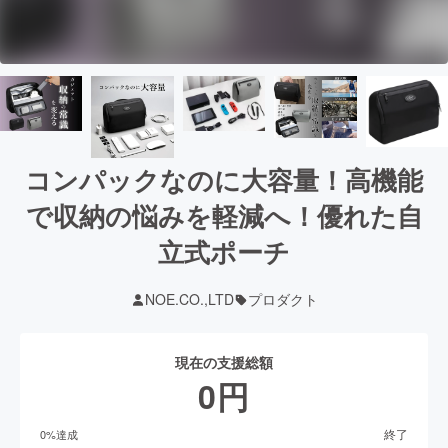
コンパックなのに大容量！高機能
で収納の悩みを軽減へ！優れた自
立式ポーチ
NOE.CO.,LTD
プロダクト
現在の支援総額
0
円
終了
0
%達成