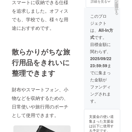
れた自
円（税
ン
詳細を見る
スマートに収納できる仕様
を
立式
込・送
選
択
ポー
料込）
を追求しました。オフィス
す
る
チ 黒
このプロ
でも、学校でも、様々な用
＋灰色
ジェクト
系」早
途におすすめです。
期ご支
は、
All-In方
援特割
式
です。
【40
％OFF
目標金額に
】一般
散らかりがちな旅
関わらず、
販売予
定価
2025/09/22
行用品をきれいに
格：
23:59:59
ま
5,980円
整理できます
×2個＝
でに集まっ
11,960
た金額が
円
→7,176
ファンディ
財布やスマートフォン、小
円（税
ングされま
込・送
物などを収納するための、
料込）
す。
日常使いや旅行用のポーチ
として使用できます。
支援金の使い道
集まった支援金
は以下に使用す
る予定です。