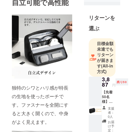
自立可能で高性能
アイテムを
企画・提案
していま
リターンを
す。
選ぶ
バッグ、
EDC小物、
目標金額
生活雑貨、
未達でも
リターン
ファッショ
が届きま
ン小物な
す
(All-in
ど、
方式)
「これがあ
3,8
ると助か
残り50
87
円
独特のシワとハリ感が特長
る」「毎日
【先着
使いたくな
の生地を使ったポーチで
50名
る」と感じ
様】
す。ファスナーを全開にす
「コン
られる実用
支援
パック
ると大きく開くので、中身
者：
的な商品を
なのに
0人
中心にご紹
大容
がよく見えます。
お届
量！高
介していま
け予
機能で
定：