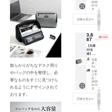
す。
収納の
2025
年10
悩みを
こ
月
軽減
の
大切にして
リ
へ！優
タ
いるのは、
ー
れた自
ン
詳細を見る
を
立式
見た目だけ
選
択
ポー
す
でなく、使
る
チ
いやすさ・
3,8
黒」早
残り50
期ご支
87
収納力・持
円
援特割
ち運びやす
【先着
【35％
50名
さ・価格と
OFF】
様】
一般販
のバラン
「コン
売予定
支援
ス。
パック
価格：
者：
散らかりがちなデスク周り
なのに
5,980円
0人
大容
→3,887
お届
やバッグの中を整理し、必
これから
量！高
円（税
け予
も、皆さま
機能で
込・送
定：
要なものをすぐに見つけら
収納の
2025
料込）
の暮らしに
年10
悩みを
れるようにデザインされて
小さな便利
こ
月
軽減
の
リ
おります。
へ！優
さと楽しさ
タ
ー
れた自
ン
詳細を見る
をプラスで
を
立式
選
択
きる商品を
ポー
す
る
チ 灰
お届けして