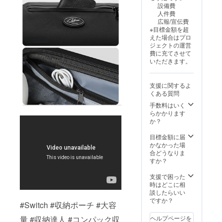
設備費
人件費
広報/宣伝費
※目標金額を超
えた場合はプロ
ジェクトの運営
費に充てさせて
いただきます。
支援に関するよ
くある質問
手数料はいく
らかかります
か？
目標金額に届
かなかった場
合どうなりま
すか？
支援で困った
時はどこに相
談したらいい
ですか？
#Switch #収納ポーチ #大容
ヘルプページを
量 #収納達人 #コンパック収