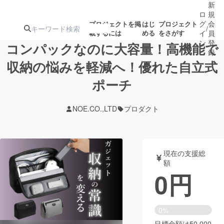
新
ロ
規
グ
会
プロジェクトを掲
はじ
プロジェクト
/
載するには
める
をさがす
イ
員
ン
登
コンパックなのに大容量！高機能で
録
収納の悩みを軽減へ！優れた自立式
ポーチ
人気のプロ
注目のリ
注目の新着プロ
募集終了が近いプ
もうすぐ公開
ジェクト
ターン
ジェクト
ロジェクト
されます
NOE.CO.,LTD
プロダクト
アート・写真
音楽
現在の支援総
テクノロジー・ガジェット
ゲーム・サ
額
0
円
映像・映画
書籍・雑誌
0%
ビジネス・起業
チャレンジ
目標金額は50,000