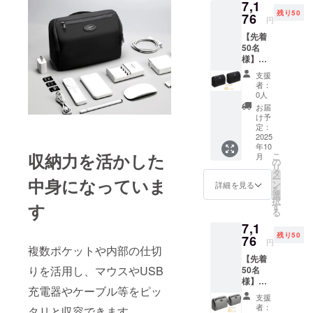
7,1
色系」
まいりま
残り50
早期ご
76
円
す。
支援特
【先着
割
50名
【35％
様】
OFF】
「コン
一般販
支援
パック
売予定
者：
なのに
価格：
0人
大容
5,980円
お届
量！高
→3,887
け予
機能で
円（税
定：
収納の
2025
込・送
年10
悩みを
料込）
収納力を活かした
こ
月
軽減
の
リ
へ！優
タ
ー
中身になっていま
れた自
ン
詳細を見る
を
立式
選
択
ポー
す
す
る
チ 黒2
7,1
個セッ
残り50
ト」早
76
円
複数ポケットや内部の仕切
期ご支
【先着
援特割
りを活用し、マウスやUSB
50名
【40
様】
％OFF
充電器やケーブル等をピッ
「コン
】一般
支援
パック
販売予
者：
タリと収容できます。