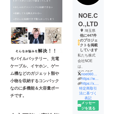
NOE.C
O.,LTD
埼玉県
他に447件
のプロジェ
クトを掲載
しています
私たち株式
モバイルバッテリー、充電
会社NOE
ケーブル、イヤホン、ゲー
は、
“NO ONE
ム機などのガジェット類や
noe0605_jp
ELSE＝他に
https://www.instagram.com/noe.jp_official/
小物を収納するコンパック
はない価値
https://x.com/noe0605_jp
なのに多機能＆大容量ポー
特定商取引
を届ける”を
法に基づく
理念に、日
チです。
表記
常を少し便
メッセー
利に、少し
ジを送る
楽しくする