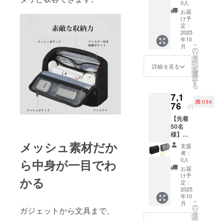
なのに
定価
0人
大容
格：
お届
量！高
5,980円
け予
機能で
×2個＝
定：
収納の
2025
11,960
年10
悩みを
円
こ
月
軽減
→7,176
の
リ
へ！優
円（税
タ
ー
れた自
込・送
ン
詳細を見る
を
立式
料込）
選
択
ポー
す
る
チ 灰
7,1
色系2個
残り50
セッ
76
円
ト」早
【先着
期ご支
50名
援特割
様】
【40
「コン
％OFF
メッシュ素材だか
支援
パック
】一般
者：
なのに
販売予
0人
ら中身が一目でわ
大容
定価
お届
量！高
格：
け予
かる
機能で
5,980円
定：
収納の
2025
×2個＝
年10
悩みを
11,960
こ
月
軽減
円
の
ガジェットから文具まで、
リ
へ！優
→7,176
タ
ー