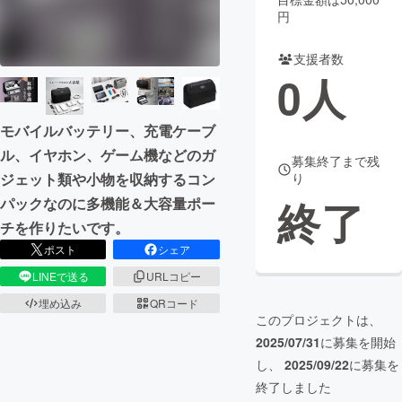
円
まちづくり・地域活性化
支援者数
0
人
CAMPFIRE for Social Good
CAMPFIRE Creation
CAMPFIREふるさと納税
machi-ya
コミュニティ
モバイルバッテリー、充電ケーブ
ル、イヤホン、ゲーム機などのガ
募集終了まで残
ジェット類や小物を収納するコン
り
終了
パックなのに多機能＆大容量ポー
チを作りたいです。
ポスト
シェア
LINEで送る
URLコピー
埋め込み
QRコード
このプロジェクトは、
2025/07/31
に募集を開始
し、
2025/09/22
に募集を
終了しました