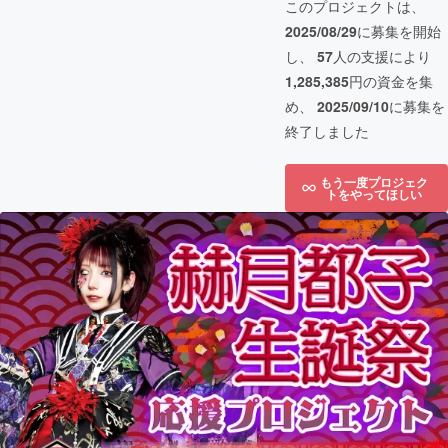
このプロジェクトは、
2025/08/29
に募集を開始
し、
57
人の支援により
1,285,385
円の資金を集
め、
2025/09/10
に募集を
終了しました
もう一度プロジェク
トをやってほしい