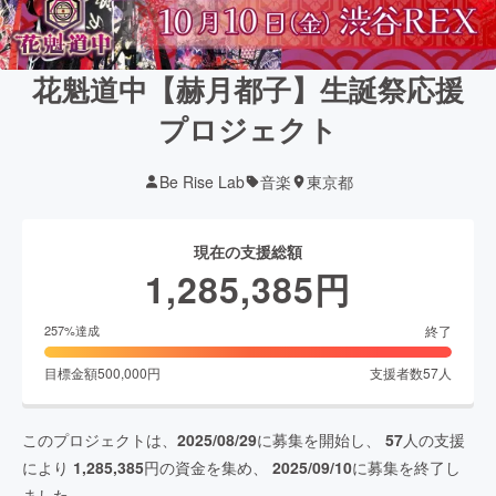
花魁道中【赫月都子】生誕祭応援
プロジェクト
Be Rise Lab
音楽
東京都
現在の支援総額
1,285,385
円
終了
257
%達成
目標金額
500,000
円
支援者数
57
人
このプロジェクトは、
2025/08/29
に募集を開始し、
57
人の支援
により
1,285,385
円の資金を集め、
2025/09/10
に募集を終了し
ました