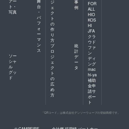
アー
舞
ジ
事
FOR
ト・
台
ェ
例
ALL
写真
・
ク
HIO
パ
ト
KOS
フ
の
HI
ォ
作
JFA
ー
り
クラ
マ
方
ウド
ン
プ
統
ファ
ス
ロ
計
ン
ソー
ジ
デ
ディ
シャ
ェ
ー
ング
ル
ク
タ
mac
グッ
ト
hi-ya
ド
の
補助
広
金申
め
請サ
方
ポー
ト
「QRコード」は株式会社デンソーウェーブの登録商標です。
© CAMPFIRE,
会社概
採用情
パートナー