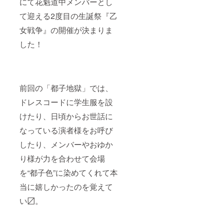
にて花魁道中メンバーとし
考欄に
は、
字まで
ニック
〈鏡〉
お願い
て迎える2度目の生誕祭『乙
ネーム
を予定
いたし
などの
してお
ます。
女戦争』の開催が決まりま
記載が
ります
※特殊文
ない場
が制作
字・記
した！
合は、
の関係
号は使
空欄で
で内容
用でき
作成さ
の変更
ませ
せてい
する事
ん。
ただき
がござ
前回の「都子地獄」では、
ます。
いま
(ミニ旗
す。 ⑤
ドレスコードに学生服を設
など) ※
生誕限
お名前
定オリ
けたり、日頃からお世話に
（ニッ
ジナル
クネー
ネーム
なっている演者様をお呼び
ム可）
プレー
は、6文
ト リ
したり、メンバーやおゆか
字まで
ターン
お願い
品の郵
り様が力を合わせて会場
いたし
送と一
を“都子色”に染めてくれて本
ます。
緒にお
※特殊文
送りい
当に嬉しかったのを覚えて
字・記
たしま
号は使
す。
い〼。
用でき
ネーム
ませ
プレー