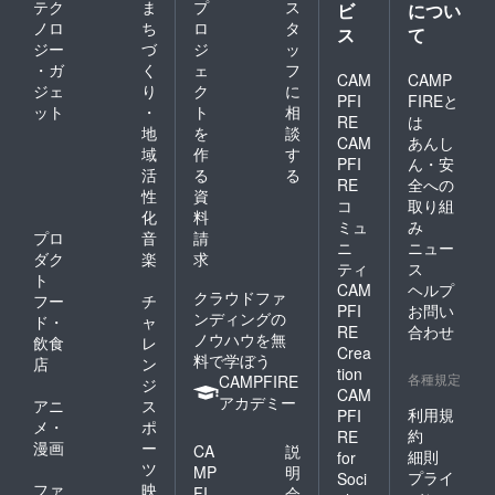
テク
ま
プ
ス
ビ
につい
ノロ
ち
ロ
タ
ス
て
ジー
づ
ジ
ッ
・ガ
く
ェ
フ
CAM
CAMP
ジェ
り
ク
に
PFI
FIREと
ット
・
ト
相
RE
は
地
を
談
CAM
あんし
域
作
す
PFI
ん・安
活
る
る
RE
全への
性
資
コ
取り組
化
料
ミュ
み
プロ
音
請
ニ
ニュー
ダク
楽
求
ティ
ス
ト
CAM
ヘルプ
クラウドファ
フー
チ
PFI
お問い
ンディングの
ド・
ャ
RE
合わせ
ノウハウを無
飲食
レ
Crea
料で学ぼう
店
ン
tion
各種規定
CAMPFIRE
ジ
CAM
アカデミー
アニ
ス
利用規
PFI
メ・
ポ
約
RE
漫画
ー
CA
説
細則
for
ツ
MP
明
プライ
Soci
ファ
映
FI
会