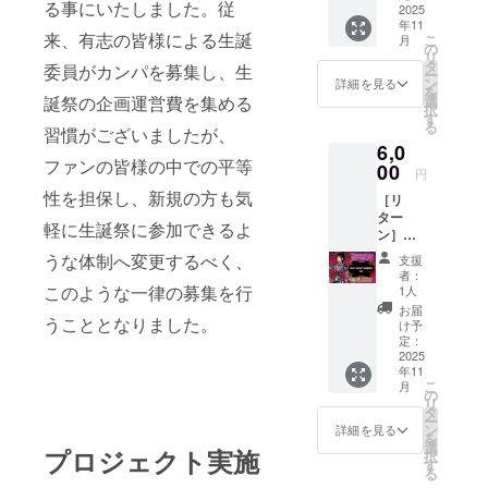
る事にいたしました。従
場にあ
2025
年11
るフラ
来、有志の皆様による生誕
こ
月
ワース
の
リ
タンド
タ
委員がカンパを募集し、生
ー
に生誕
ン
詳細を見る
を
祭支援
選
誕祭の企画運営費を集める
択
者とし
す
る
てお名
習慣がございましたが、
6,0
前を掲
ファンの皆様の中での平等
載させ
00
円
ていた
性を担保し、新規の方も気
［リ
だきま
ター
す。 備
軽に生誕祭に参加できるよ
ン］フ
考欄に
ラワー
記載希
うな体制へ変更するべく、
支援
スタン
望のお
者：
ドへの
名前
このような一律の募集を行
1人
名前掲
（ニッ
お届
載
うこととなりました。
クネー
け予
（大）
ム可）
定：
当日会
2025
を記載
年11
場にあ
くださ
こ
月
るフラ
い。 ※
の
リ
ワース
ネーム
タ
ー
タンド
プレー
ン
詳細を見る
を
に生誕
トのお
選
プロジェクト実施
択
祭支援
持ち帰
す
る
者とし
り不可