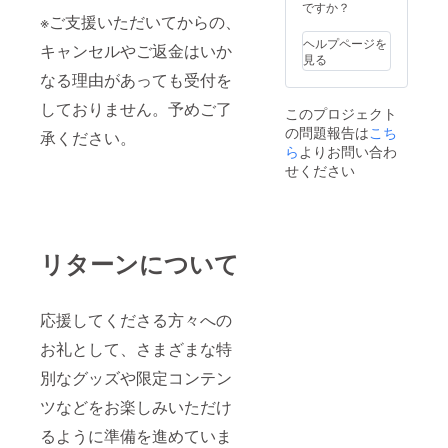
クネー
きま
意させ
ですか？
ム可）
す。 お
※ご支援いただいてからの、
ていた
を記載
名前は
だきま
ヘルプページを
キャンセルやご返金はいか
くださ
データ
す。
見る
い。 ③
で印字
グッズ
なる理由があっても受付を
クラウ
を入れ
の詳細
ドファ
させて
は当日
しておりません。予めご了
このプロジェクト
ンディ
いただ
までに
の問題報告は
ング限
きま
こち
別途お
承ください。
定グッ
す。 生
知らせ
ら
よりお問い合わ
ズ クラ
誕祭終
させて
せください
ウド
了後、
いただ
ファン
のぼり
きま
ディン
旗に直
す。 ※
グご支
筆サイ
オリジ
援者限
ン入れ
ナル
リターンについて
定の
たもの
グッズ
グッズ
をご自
は、
をご用
宅へ郵
〈鏡〉
意させ
送させ
を予定
応援してくださる方々への
ていた
ていた
してお
だきま
だきま
ります
お礼として、さまざまな特
す。
す。 ③
が制作
グッズ
フラ
の関係
別なグッズや限定コンテン
の詳細
ワース
で内容
は当日
タンド
ツなどをお楽しみいただけ
の変更
までに
への名
する事
るように準備を進めていま
別途お
前掲載
がござ