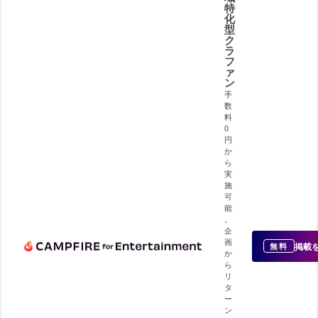
特
化
型
ク
ラ
フ
ァ
ン
手
数
料
0
円
か
ら
実
施
可
能
。
企
画
掲載
無料
か
ら
リ
タ
ー
ン