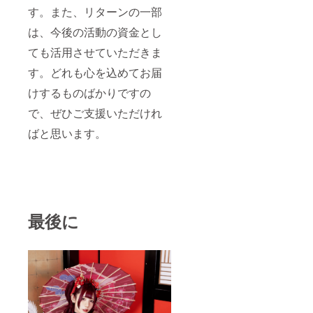
知らせ
(大) 当
いま
す。また、リターンの一部
させて
日会場
す。 ④
いただ
にある
生誕限
は、今後の活動の資金とし
きま
フラ
定オリ
す。 ※
ワース
ジナル
ても活用させていただきま
オリジ
タンド
ネーム
ナル
に生誕
プレー
す。どれも心を込めてお届
グッズ
祭支援
ト リ
けするものばかりですの
は、
者とし
ターン
〈鏡〉
てお名
品の郵
で、ぜひご支援いただけれ
を予定
前を掲
送と一
してお
載させ
緒にお
ばと思います。
ります
ていた
送りい
が制作
だきま
たしま
の関係
す。 備
す。
で内容
考欄に
ネーム
の変更
記載希
プレー
する事
望のお
トのお
がござ
名前
名前
いま
（ニッ
最後に
は、備
す。 ④
クネー
考欄に
生誕限
ム可）
記載さ
定オリ
を記載
れたお
ジナル
くださ
名前が
ネーム
い。 ④
使用さ
プレー
クラウ
れま
ト リ
ドファ
す。 ※
ターン
ンディ
備考欄