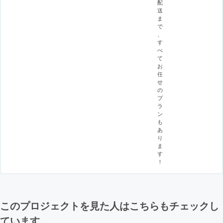
配
送
ま
で
、
す
べ
て
お
任
せ
の
プ
ラ
ン
も
あ
り
ま
す
！
このプロジェクトを見た人はこちらもチェックし
ています