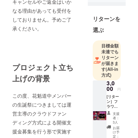
所属する芸
キャンセルやご返金はいか
能プロダク
なる理由があっても受付を
ション。
リターンを
しておりません。予めご了
承ください。
選ぶ
目標金額
未達でも
リターン
が届きま
プロジェクト立ち
す
(All-in
方式)
上げの背景
3,0
00
円
この度、花魁道中メンバー
[リター
ン］フ
の生誕祭につきましては運
ラワー
スタン
営主導のクラウドファン
支援
ドへの
者：
名前掲
ディング方式による開催支
3人
載
お届
援金募集を行う形で実施す
（小）
け予
当日会
定：