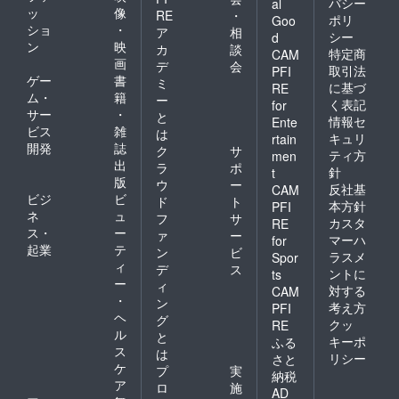
バシー
al
ッ
像
RE
・
ポリ
Goo
ショ
・
ア
相
シー
d
ン
映
カ
談
特定商
CAM
画
デ
会
取引法
PFI
ゲー
書
ミ
に基づ
RE
ム・
籍
ー
く表記
for
サー
・
と
情報セ
Ente
ビス
雑
は
キュリ
rtain
開発
誌
ク
サ
ティ方
men
出
ラ
ポ
針
t
版
ウ
ー
反社基
CAM
ビジ
ビ
ド
ト
本方針
PFI
ネ
ュ
フ
サ
カスタ
RE
ス・
ー
ァ
ー
マーハ
for
起業
テ
ン
ビ
ラスメ
Spor
ィ
デ
ス
ントに
ts
ー
ィ
対する
CAM
・
ン
考え方
PFI
ヘ
グ
クッ
RE
ル
と
キーポ
ふる
ス
は
リシー
さと
ケ
プ
実
納税
ア
ロ
施
AD