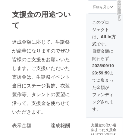
様のお
グッズ/
了後、
タ
ー
名前
生誕限
のぼり
ン
詳細を見る
を
（ニッ
定オリ
旗に直
選
支援金の用途つい
択
クネー
ジナル
筆サイ
す
る
ム可）
ネーム
ン入れ
このプロ
て
を掲載
プレー
たもの
ジェクト
させて
ト/お礼
をご自
いただ
動画60
宅へ郵
は、
All-In方
きま
秒 ①楽
送させ
達成金額に応じて、生誕祭
式
です。
す。 お
屋花 当
ていた
名前は
日、タ
だきま
が豪華になりますのでぜひ
目標金額に
データ
レント
す。 ②
関わらず、
皆様のご支援をお願いいた
で印字
が使用
フラ
を入れ
する楽
ワース
2025/09/10
します。ご支援いただいた
させて
屋にお
タンド
23:59:59
ま
いただ
花をお
への名
支援金は、生誕祭イベント
きま
届けい
前掲載
でに集まっ
す。 生
たしま
(大) 当
当日にステージ装飾、衣装
た金額が
誕祭終
す。 使
日会場
了後、
用した
にある
製作等、タレントの要望に
ファンディ
のぼり
お花は
フラ
ングされま
旗に直
郵送は
沿って、支援金を使わせて
ワース
筆サイ
いたし
タンド
す。
いただきます。
ン入れ
ませ
に生誕
たもの
ん。生
祭支援
をご自
誕イベ
者とし
表示金額 達成報酬
支援金の使い道
宅へ郵
ント当
てお名
集まった支援金
送させ
日、欲
前を掲
は以下に使用す