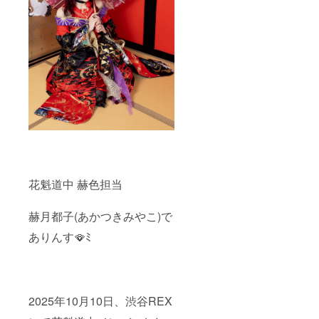
品の郵
ング限
へ記載
送と一
定グッ
希望の
緒にお
ズ クラ
お名前
送りい
ウド
（ニッ
たしま
ファン
クネー
す。
ディン
ム）を
ネーム
グご支
ご記入
プレー
援者限
くださ
トのお
定の
い。 備
名前
グッズ
考欄に
は、備
をご用
ニック
考欄に
意させ
ネーム
記載さ
ていた
などの
れたお
だきま
記載が
名前が
す。
ない場
使用さ
グッズ
合は、
花魁道中 赫色担当
れま
の詳細
空欄で
す。 ※
は当日
作成さ
備考欄
までに
せてい
赫月都子(あかつきみやこ)で
へ記載
別途お
ただき
希望の
知らせ
ます。
ありんす🪭ﾐ
お名前
させて
(ミニ旗
（ニッ
いただ
など) ※
クネー
きま
お名前
ム）を
す。 ※
（ニッ
ご記入
オリジ
クネー
くださ
ナル
2025年10月10日、渋谷REX
ム可）
い。 備
グッズ
は、6文