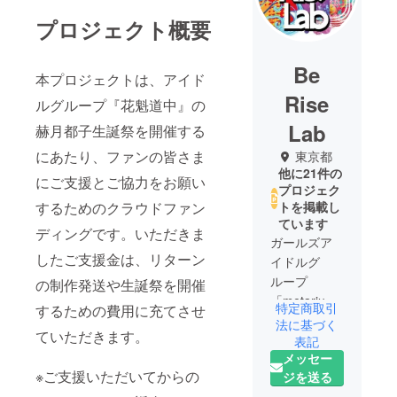
プロジェクト概要
Be
本プロジェクトは、アイド
Rise
ルグループ『花魁道中』の
Lab
赫月都子生誕祭を開催する
にあたり、ファンの皆さま
東京都
他に21件の
にご支援とご協力をお願い
プロジェク
するためのクラウドファン
トを掲載し
ています
ディングです。いただきま
ガールズア
したご支援金は、リターン
イドルグ
ループ
の制作発送や生誕祭を開催
「metarium
特定商取引
するための費用に充てさせ
」、「花魁
法に基づく
ていただきます。
道中」、
表記
メッセー
「Made in
※ご支援いただいてからの
ジを送る
Maiden」が