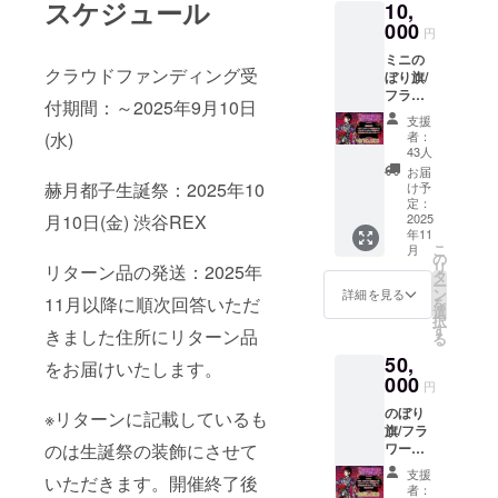
スケジュール
10,
てお名
※お名前
前を掲
000
（ニッ
円
載させ
クネー
ミニの
ていた
ム可）
クラウドファンディング受
ぼり旗/
だきま
は、6文
フラ
す。 備
字まで
付期間：～2025年9月10日
ワース
考欄に
お願い
支援
タンド
記載希
いたし
者：
(水)
への名
望のお
ます。
43人
前掲載
名前
※特殊文
お届
(大)/ク
（ニッ
赫月都子生誕祭：2025年10
字・記
け予
ラウド
クネー
定：
号は使
ファン
2025
月10日(金) 渋谷REX
ム可）
用でき
年11
ディン
を記載
ません
こ
月
グ限定
くださ
の
リ
リターン品の発送：2025年
グッズ/
い。 ※
タ
ー
生誕限
ネーム
ン
詳細を見る
11月以降に順次回答いただ
を
定オリ
プレー
選
択
ジナル
トのお
す
きました住所にリターン品
る
ネーム
持ち帰
50,
プレー
り不可
をお届けいたします。
ト ①ミ
000
※お名前
円
ニのぼ
（ニッ
のぼり
り旗 当
※リターンに記載しているも
クネー
旗/フラ
日の装
ム可）
ワース
のは生誕祭の装飾にさせて
飾に使
は、6文
タンド
用する
字まで
支援
いただきます。開催終了後
への名
ミニの
お願い
者：