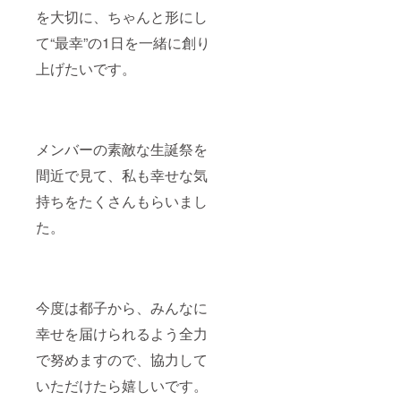
作成さ
を大切に、ちゃんと形にし
せてい
ただき
て“最幸”の1日を一緒に創り
ます。
(ミニ旗
上げたいです。
など) ※
お名前
（ニッ
クネー
ム可）
は、6文
メンバーの素敵な生誕祭を
字まで
間近で見て、私も幸せな気
お願い
いたし
持ちをたくさんもらいまし
ます。
※特殊文
た。
字・記
号は使
用でき
ませ
ん。 ⑥
お礼動
今度は都子から、みんなに
画60秒
幸せを届けられるよう全力
赫月都
子より
で努めますので、協力して
心の込
めたお
いただけたら嬉しいです。
礼の動