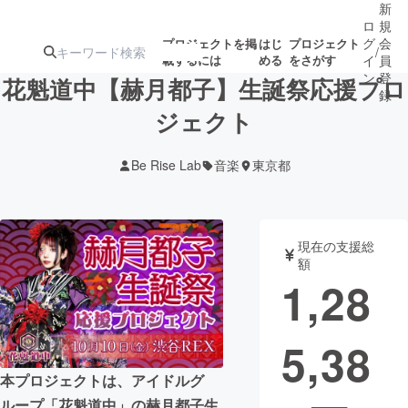
新
ロ
規
グ
会
プロジェクトを掲
はじ
プロジェクト
/
載するには
める
をさがす
イ
員
ン
登
花魁道中【赫月都子】生誕祭応援プロ
録
ジェクト
人気のプロ
注目のリ
注目の新着プロ
募集終了が近いプ
もうすぐ公開
Be Rise Lab
音楽
東京都
ジェクト
ターン
ジェクト
ロジェクト
されます
アート・写真
音楽
現在の支援総
額
1,28
テクノロジー・ガジェット
ゲーム・サ
5,38
映像・映画
書籍・雑誌
本プロジェクトは、アイドルグ
ビジネス・起業
チャレンジ
ループ「花魁道中」の赫月都子生