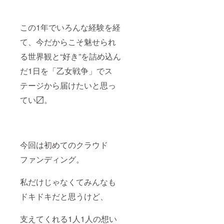
ん。 ⑤
トのお
お礼動
名前
画60秒
は、備
赫月都
考欄に
この1年でいろんな経験を経
子より
記載さ
て、今だからこそ魅せられ
心の込
れたお
めたお
名前が
る世界観と“好き”を詰め込ん
礼の動
使用さ
画をお
れま
だ1日を「乙女戦争」でス
届けし
す。 ※
ます。
備考欄
テージから届けたいと思っ
へ記載
希望の
てい〼。
お名前
（ニッ
クネー
ム）を
ご記入
今回は初めてのクラウド
くださ
い。 備
ファンディング。
考欄に
ニック
ネーム
私だけじゃなくてみんなも
などの
記載が
ドキドキだと思うけど、
ない場
合は、
空欄で
支えてくれる1人1人の想い