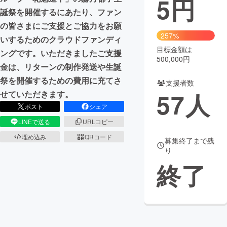
5
円
誕祭を開催するにあたり、ファン
まちづくり・地域活性化
の皆さまにご支援とご協力をお願
257%
いするためのクラウドファンディ
目標金額は
CAMPFIRE for Social Good
CAMPFIRE Creation
ングです。いただきましたご支援
500,000円
CAMPFIREふるさと納税
machi-ya
コミュニティ
金は、リターンの制作発送や生誕
祭を開催するための費用に充てさ
支援者数
57
人
せていただきます。
ポスト
シェア
LINEで送る
URLコピー
埋め込み
QRコード
募集終了まで残
り
終了