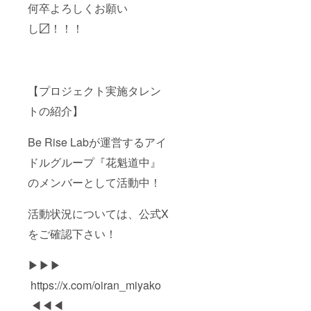
画をお
何卒よろしくお願い
届けし
ます。
し〼！！！
【プロジェクト実施タレン
トの紹介】
Be Rise Labが運営するアイ
ドルグループ『花魁道中』
のメンバーとして活動中！
活動状況については、公式X
をご確認下さい！
▶▶▶
https://x.com/oiran_miyako
◀◀◀