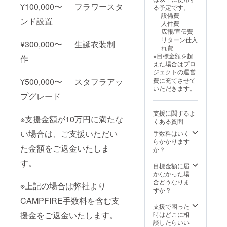
ていた
しい場
載させ
¥100,000〜 フラワースタ
る予定です。
だきま
合はス
ていた
設備費
す。 ②
タッフ
だきま
ンド設置
人件費
フラ
にご相
す。 備
広報/宣伝費
ワース
談くだ
考欄に
リターン仕入
タンド
さい。
¥300,000〜 生誕衣装制
記載希
れ費
への名
②のぼ
望のお
※目標金額を超
作
前掲載
り旗 当
名前
えた場合はプロ
(大) 当
日の装
（ニッ
ジェクトの運営
日会場
飾に使
クネー
費に充てさせて
¥500,000〜 スタフラアッ
にある
用する
ム可）
いただきます。
フラ
のぼり
を記載
プグレード
ワース
旗を作
くださ
タンド
成いた
い。 ③
支援に関するよ
に生誕
しま
クラウ
※支援金額が10万円に満たな
くある質問
祭支援
す。 の
ドファ
者とし
ぼり旗
ンディ
い場合は、ご支援いただい
手数料はいく
てお名
には、
ング限
らかかります
た金額をご返金いたしま
前を掲
生誕祭
定グッ
か？
載させ
支援者
ズ クラ
す。
ていた
様のお
ウド
目標金額に届
だきま
名前
ファン
かなかった場
す。 備
（ニッ
ディン
合どうなりま
※上記の場合は弊社より
考欄に
クネー
グご支
すか？
記載希
ム可）
援者限
CAMPFIRE手数料を含む支
望のお
を掲載
定の
支援で困った
名前
させて
グッズ
援金をご返金いたします。
時はどこに相
（ニッ
いただ
をご用
談したらいい