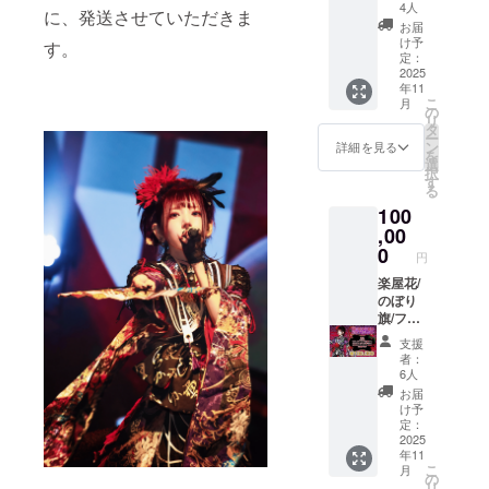
前掲載
ぼり旗
いたし
4人
に、発送させていただきま
(大)/ク
を作成
ます。
お届
ラウド
いたし
※特殊文
け予
す。
ファン
ます。
定：
字・記
ディン
2025
ミニの
号は使
年11
グ限定
ぼり旗
用でき
こ
月
グッズ/
には、
の
ませ
リ
生誕限
生誕祭
タ
ん。
ー
定オリ
支援者
ン
詳細を見る
を
ジナル
様のお
選
択
ネーム
名前
す
る
プレー
（ニッ
100
ト/お礼
クネー
動画60
,00
ム可）
秒 ①の
を掲載
0
円
ぼり旗
させて
当日の
楽屋花/
いただ
装飾に
のぼり
きま
使用す
旗/フラ
す。 お
るのぼ
ワース
名前は
支援
り旗を
タンド
データ
者：
作成い
への名
で印字
6人
たしま
前掲載
を入れ
お届
す。 の
(大)/ク
させて
け予
ぼり旗
ラウド
いただ
定：
には、
ファン
2025
きま
年11
生誕祭
ディン
す。 生
こ
月
支援者
グ限定
誕祭終
の
リ