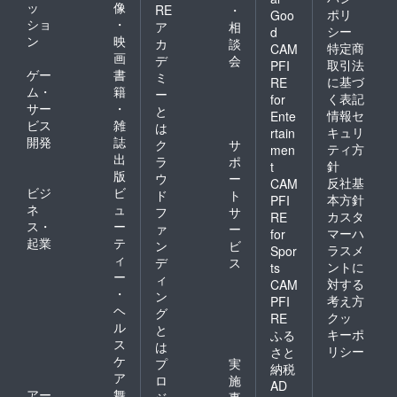
ッ
像
RE
・
ポリ
Goo
ショ
・
ア
相
シー
d
ン
映
カ
談
特定商
CAM
画
デ
会
取引法
PFI
ゲー
書
ミ
に基づ
RE
ム・
籍
ー
く表記
for
サー
・
と
情報セ
Ente
ビス
雑
は
キュリ
rtain
開発
誌
ク
サ
ティ方
men
出
ラ
ポ
針
t
版
ウ
ー
反社基
CAM
ビジ
ビ
ド
ト
本方針
PFI
ネ
ュ
フ
サ
カスタ
RE
ス・
ー
ァ
ー
マーハ
for
起業
テ
ン
ビ
ラスメ
Spor
ィ
デ
ス
ントに
ts
ー
ィ
対する
CAM
・
ン
考え方
PFI
ヘ
グ
クッ
RE
ル
と
キーポ
ふる
ス
は
リシー
さと
ケ
プ
実
納税
ア
ロ
施
AD
アー
舞