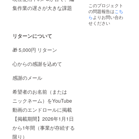
掲載
謝のス
持ちを
このプロジェクト
【掲載
ペシャ
お伝え
集作業の遅さが大きな課題
の問題報告は
につい
ルメッ
こち
するた
て】 ・
セージ
めのも
ら
よりお問い合わ
掲載場
をSNS
ので
せください
所：
で個別
す。
YouTub
にご紹
※Zoom
リターンについて
e動画の
介（宣
または
エンド
伝目的
ビデオ
ロール
ではな
メッ
🎁 5,000円 リターン
／サイ
く感謝
セージ
ト内ま
の表明
の実施
たは特
として
は2025
心からの感謝を込めて
設ペー
実施）
年12月
ジ ・掲
・サイ
末まで
載方
ト内ま
に、個
感謝のメール
法：文
たは特
別にご
字（お
設ペー
案内・
名前）
ジにて
実施い
希望者のお名前（または
または
「ゴー
たしま
ニックネーム）をYouTube
画像
ルドサ
す。
（ロ
ポー
動画のエンドロールに掲載
ゴ） ・
ター」
掲載期
として
【掲載期間】2026年1月1日
間：
お名前
2026年
（また
から1年間（事業が存続する
1月1日
はロ
から1年
ゴ）を
限り）