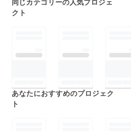
同じカテゴリーの人気プロジェ
いです！集めた資金は
す。
プロジェクトの重要な
クト
1. ウェブ上での
ステップに使われる予
イタリア語教育
定だと読みましたが、
（親子・初心者
このプロジェクトが完
向けの短い動画
全に実現された場合、
やライブ配信）
どのような変化が人々
2. 子ども向けの
の生活に訪れると思い
革新的な
ますか？詳細をお話し
YouTubeチャン
できることを楽しみに
ネルの創設
しています！もしよろ
――「遊びなが
しければ、私のプロ
ら深く学べる」
フィールに記載されて
安全で質の高い
あなたにおすすめのプロジェク
いるメールアドレス
番組作りです。
か、メッセージでご連
ト
反復・リズム・
絡いただけるとありが
問いかけ・間
たいです。もしかした
（ポーズ）など
ら、追加のサポートと
幼児教育の要素
して金銭的な支援がで
を取り入れ、言