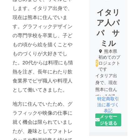
します。イタリア出身で、
イタリ
現在は熊本に住んでいま
ア人パ
す。グラフィックデザイン
パ サ
の専門学校を卒業し、子ど
ミル
もの頃から絵を描くことや
熊本県
ものづくりが大好きでし
初めてのプ
た。20代からは料理にも情
ロジェクト
です
熱を注ぎ、長年にわたり飲
イタリア出
食業界でピザ職人や料理人
身で、現在
として働いてきました。
熊本に住ん
でいる2児の
特定商取引
父です。家
地方に住んでいたため、グ
法に基づく
族と過ごす
表記
ラフィックや映像の仕事に
メッセー
時間を大切
就く機会は限られていまし
ジを送る
にしなが
たが、趣味としてフォトレ
ら、自宅で
映像制作や
タッチや動画編集を続けて