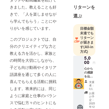
教育コンテ
リターンを
きました。教えることも好
ンツの仕事
きで、「人を楽しませなが
を始めたい
選ぶ
と考えてい
ら学んでもらう」ことにや
ます。ピザ
りがいを感じています。
目標金額
職人として
未達でも
26年の経験
リターン
このプロジェクトでは、自
があり、本
が届きま
分のクリエイティブな力と
格的なイタ
す
(All-in
方式)
リアンレシ
教える力を活かし、家族と
ピや子供向
5,0
の時間を大切にしながら、
00
けの動画作
円
子ども向け動画やイタリア
りが得意で
心から
の感謝
す。
語講座を通じて多くの人に
を込め
てお送
喜んでもらえる活動に挑戦
支援
このクラウ
りしま
者：
す。 ・
します。将来的には、同じ
ドファン
0人
感謝の
お届
ディングを
ように家庭と仕事のバラン
気持ち
け予
通じて、新
を込め
定：
スで悩む方々のヒントにも
たメー
2025
しい働き方
年12
ルでの