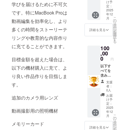
たメー
【掲載
に掲載
け予
学びを届けるために不可欠
ルでの
期間】
定：
【注意
お礼
2025
2026年
事項】
です。特にMacBook Proは
年12
メッ
1月1日
支援
こ
月
セージ
から1年
の
動画編集を効率化し、より
時、必
リ
・ご希
間掲載
タ
ず備考
ー
望の名
多くの時間をストーリーテ
（事業
ン
欄に掲
詳細を見る
を
前（ま
が存続
選
載を希
択
リングや教育的な内容作り
たは
する限
す
望され
る
ニック
り）
るお名
に充てることができます。
100
ネー
【掲載
前（ま
ム）を
,00
方法】
たは
YouTub
文字の
0
ニック
目標金額を超えた場合は、
円
e動画の
み、
ネー
エンド
以下す
YouTub
ム）を
以下の機材購入に充て、よ
ロール
べてを
e動画の
ご記入
に掲載
含みま
り良い作品作りを目指しま
エンド
くださ
（希望
す： ・
ロール
い ・支
支援
す。
者の
心から
に掲載
援者の
者：
み） ・
の感謝
【注意
皆さま
0人
支援者
を込め
事項】
限定
お届
追加のカメラ用レンズ
の皆さ
たメー
支援
で、感
け予
ま限定
ルでの
時、必
定：
謝の気
で、感
お礼
2025
ず備考
持ちを
動画撮影用の照明機材
年12
謝の気
メッ
欄に掲
込めた
こ
月
持ちを
セージ
載を希
の
特別映
リ
込めた
・ご希
望され
タ
像（舞
メモリーカード
ー
特別映
望の名
るお名
ン
台裏や
詳細を見る
を