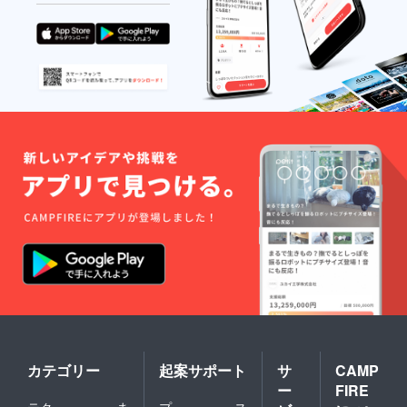
もが、楽しく安
全に「知的好奇
心と言語力」を
伸ばせる無料コ
ンテンツの提供
・忙しい保護者
でも安心して見
せられる、短く
質が高い学習エ
ンタメの選択肢
・日本とイタリ
アの文化をつな
ぎ、家庭での会
話や学びのきっ
かけを増やすこ
と
カテゴリー
起案サポート
サ
CAMP
■ 進め方（例）
ー
FIRE
・初期：自宅ミ