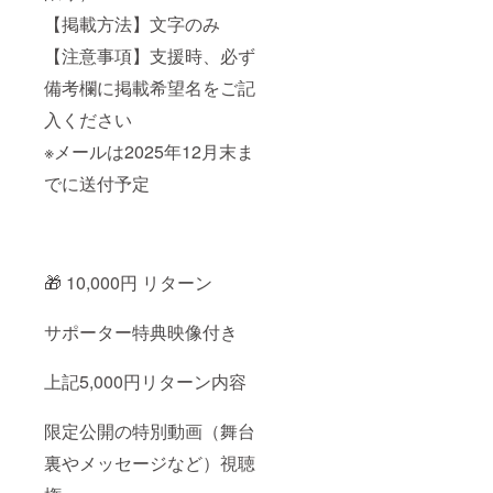
間 ・
掲載 ・
データ
活動報
【掲載方法】文字のみ
受け渡
告や進
【注意事項】支援時、必ず
し：プ
捗を
ロジェ
シェア
備考欄に掲載希望名をご記
クト終
する限
了後に
定
入ください
メール
ニュー
でお名
スレ
※メールは2025年12月末ま
前また
ター
はロゴ
（半年
でに送付予定
データ
間） ・
をお伺
深い感
いしま
謝の気
す ・備
持ちを
考：支
込め、
🎁 10,000円 リターン
援時に
今後の
備考欄
展開に
へ掲載
も特別
サポーター特典映像付き
希望の
な形で
お名前
ご招待
（また
（メー
上記5,000円リターン内容
はニッ
ル限定
クネー
公開リ
ム）を
ンク等
限定公開の特別動画（舞台
ご記入
で個別
裏やメッセージなど）視聴
くださ
にご案
い 【特
内）