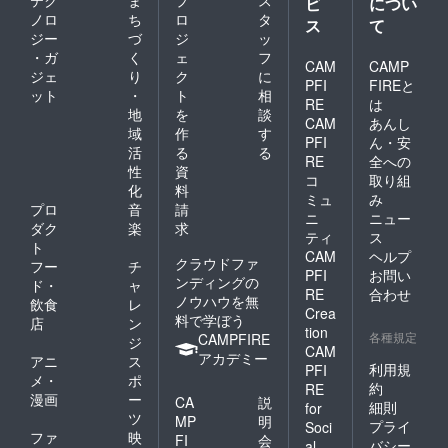
テク
ま
プ
ス
ビ
につい
ニスタジオの構
ノロ
ち
ロ
タ
ス
て
築とパイロット
ジー
づ
ジ
ッ
・ガ
く
ェ
フ
動画制作
CAM
CAMP
ジェ
り
ク
に
・以降：定期的
PFI
FIREと
ット
・
ト
相
RE
は
な配信と学習素
地
を
談
CAM
あんし
材の公開、進
域
作
す
PFI
ん・安
活
る
る
捗・収支の透明
RE
全への
性
資
コ
取り組
なレポート
化
料
ミュ
み
プロ
音
請
ニ
ニュー
ダク
楽
求
今後ともどうぞ
ティ
ス
ト
よろしくお願い
CAM
ヘルプ
クラウドファ
フー
チ
PFI
お問い
いたします。
ンディングの
ド・
ャ
RE
合わせ
ノウハウを無
飲食
レ
Crea
料で学ぼう
店
ン
tion
各種規定
CAMPFIRE
ジ
CAM
アカデミー
アニ
ス
利用規
PFI
メ・
ポ
約
RE
漫画
ー
CA
説
細則
for
ツ
MP
明
プライ
Soci
ファ
映
FI
会
バシー
al