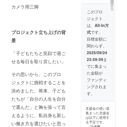
像（舞
前（ま
前（ま
選
メッ
択
台裏や
たは
たは
カメラ用三脚
す
セージ
る
メッ
ニック
ニック
など）
このプロ
セージ
ネー
ネー
をご覧
ジェクト
など）
ム）を
ム）を
いただ
をご覧
YouTub
ご記入
けます
は、
All-In方
いただ
e動画の
くださ
（限定
プロジェクト立ち上げの背
式
です。
けます
エンド
い ・支
公開リ
（限定
ロール
援者の
ンクで
目標金額に
景
公開リ
に掲載
皆さま
ご案
関わらず、
ンクで
（希望
限定
内） ※
ご案
者の
で、感
リター
2025/09/24
「子どもたちと笑顔で過ご
内） ・
み） ・
謝の気
ンは
23:59:59
ま
ご支援
支援者
持ちを
せる毎日を取り戻したい」
2025年
者様の
の皆さ
込めた
12月末
でに集まっ
お名前
ま限定
特別映
まで
た金額が
を呼ん
で、感
その思いから、このプロ
像（舞
に、
で感謝
謝の気
台裏や
メール
ファンディ
ジェクトに挑戦することを
を伝え
持ちを
メッ
にてお
ングされま
る、個
込めた
セージ
届け予
決めました。将来、子ども
別のビ
特別映
など）
定で
す。
デオ
像（舞
をご覧
す。
たちが「自分の人生を自分
メッ
台裏や
いただ
セージ
メッ
けます
で選んだ」と胸を張って言
支援金の使い道
または
セージ
（限定
集まった支援金
Zoom等
など）
えるように、私自身も新し
公開リ
は以下に使用す
でのお
をご覧
ンクで
る予定です。
い働き方を選びたいと思っ
礼ミー
いただ
ご案
設備費