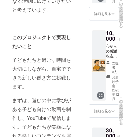
なる活動に広げていきたい
こ
と、家族と
月
お礼
の
リ
メッ
の未来を切
タ
と考えています。
ー
セージ
ン
詳細を見る
り開いてい
を
・希望
選
択
きたいと思
者のお
す
る
名前
います。応
10,
（また
援よろしく
このプロジェクトで実現し
はニッ
000
円
お願いいた
クネー
たいこと
心から
ム）を
します！
の感謝
YouTub
を込め
e動画の
子どもたちと過ごす時間を
てお送
エンド
支援
りしま
ロール
者：
大切にしながら、自宅でで
す。 ・
に掲載
0人
感謝の
【掲載
きる新しい働き方に挑戦し
お届
気持ち
期間】
け予
を込め
ます。
2026年
定：
たメー
2025
1月1日
年12
ルでの
から1年
こ
月
まずは、遊びの中に学びが
お礼
間掲載
の
リ
メッ
（事業
タ
ー
ある子ども向けの動画を制
セージ
が存続
ン
詳細を見る
を
・ご希
する限
選
作し、YouTubeで配信しま
択
望の名
り）
す
る
前（ま
【掲載
す。子どもたちが笑顔にな
30,
たは
方法】
ニック
000
文字の
れる楽しいコンテンツを届
円