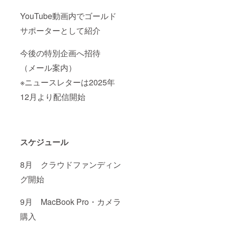
この
Zoom交
YouTube動画内でゴールド
流は
サービ
サポーターとして紹介
ス提供
ではな
く、感
今後の特別企画へ招待
謝の気
持ちを
（メール案内）
お伝え
※ニュースレターは2025年
するた
めのも
12月より配信開始
ので
す。 。
スケジュール
8月 クラウドファンディン
グ開始
9月 MacBook Pro・カメラ
購入