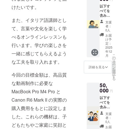
ネー
み、
以下す
けたいです。
ム）を
YouTub
べてを
YouTub
e動画の
含みま
e動画の
エンド
また、イタリア語講師とし
す： ・
エンド
ロール
支援
心から
ロール
に掲載
者：
て、言葉や文化を楽しく学
の感謝
に掲載
【注意
0人
を込め
（希望
事項】
お届
べるオンラインレッスンも
たメー
者の
支援
け予
ルでの
み）
定：
時、必
行います。学びの楽しさを
お礼
2025
【掲載
ず備考
年12
メッ
期間】
一緒に感じてもらえるよう
欄に掲
こ
月
セージ
2026年
の
載を希
リ
な工夫を取り入れます。
・ご希
1月1日
タ
望され
ー
望の名
から1年
ン
るお名
詳細を見る
を
前（ま
間掲載
選
前（ま
択
今回の目標金額は、高品質
たは
（事業
す
たは
る
ニック
が存続
ニック
な動画制作に必要な
50,
ネー
する限
ネー
ム）を
000
り）
ム）を
MacBook Pro M4 Pro と
円
YouTub
【掲載
ご記入
以下す
e動画の
方法】
Canon R6 Mark II の実際の
くださ
べてを
エンド
文字の
い
含みま
ロール
購入費用をもとに設定しま
み、
す： ・
に掲載
YouTub
支援
した。これらの機材は、子
心から
（希望
e動画の
者：
の感謝
者の
エンド
0人
どもたちやご家庭に笑顔と
を込め
み）
ロール
お届