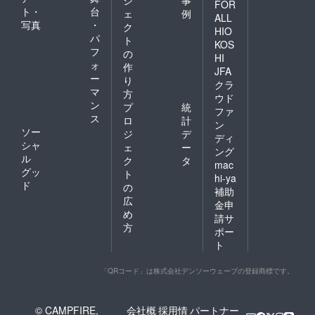
ジ
事
FOR
ト・
台
ェ
例
ALL
写真
・
ク
HIO
パ
ト
KOS
フ
の
HI
ォ
作
JFA
ー
り
クラ
マ
方
ウド
ン
プ
統
ファ
ス
ロ
計
ン
ソー
ジ
デ
ディ
シャ
ェ
ー
ング
ル
ク
タ
mac
グッ
ト
hi-ya
ド
の
補助
広
金申
め
請サ
方
ポー
ト
「QRコード」は株式会社デンソーウェーブの登録商標です。
© CAMPFIRE,
会社概
採用情
パートナー