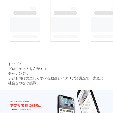
きるかもしれません。
葉・科学・アー
ト・マナーなど
を楽しく身につ
けられる設計に
します。長期的
には、世界中の
家庭に届けるこ
とを目指し、登
録者1億人とい
う野心的なビ
トップ
>
ジョンに挑戦し
プロジェクトをさがす
>
ます。
チャレンジ
>
子ども向けの楽しく学べる動画とイタリア語講座で、家庭と
社会をつなぐ挑戦。
■ 実現した際に
社会にもたらす
変化
・未就学〜小学
校低学年の子ど