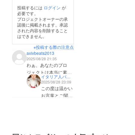
投稿するには
ログイン
が
必要です。
プロジェクトオーナーの承
認後に掲載されます。承認
された内容を削除すること
はできません。
※投稿する際の注意点
axivbeats2013
2025/08/28 21:35
わぁ、あなたのプロ
ジェクトは本当に素晴
イタリア人パパ サミル
らしいですね！正直に
2025/08/28 23:09
言うと、あなたのアイ
この度は温かい
デアにとても興味を持
お言葉とご関心
ちましたし、それには
をお寄せくださ
大きな可能性があると
り、心より感謝
感じています。もっと
いたします。
あなたのプロジェクト
私のプロジェク
について詳しく知りた
トは二本柱で