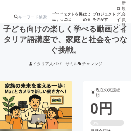
新
ロ
規
グ
会
プロジェクトを掲
はじ
プロジェクト
/
載するには
める
をさがす
イ
員
ン
登
子ども向けの楽しく学べる動画とイ
録
タリア語講座で、家庭と社会をつな
ぐ挑戦。
人気のプロ
注目のリ
注目の新着プロ
募集終了が近いプ
もうすぐ公開
ジェクト
ターン
ジェクト
ロジェクト
されます
イタリア人パパ サミル
チャレンジ
アート・写真
音楽
現在の支援総
テクノロジー・ガジェット
ゲーム・サ
額
0
円
映像・映画
書籍・雑誌
0%
ビジネス・起業
チャレンジ
目標金額は