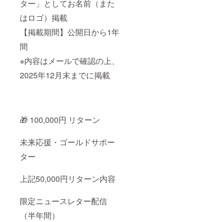
像・
ター」としてお名前（また
ニュー
はロゴ）掲載
スレ
ターの
【掲載期間】公開日から1年
有効期
限】
間
2026年
1月1
※内容はメールで確認の上、
日〜
2026年
2025年12月末までに掲載
12月31
日 【提
供時
期】各
リター
🎁 100,000円 リターン
ンは
2025年
12月末
未来応援・ゴールドサポー
まで
に、
ター
メール
または
限定公
上記50,000円リターン内容
開リン
クでご
案内予
限定ニュースレター配信
定で
（半年間）
す。 ※