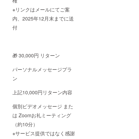
権
別映像
【掲載
の視聴
につい
※リンクはメールにてご案
有効期
て】 ・
限】
掲載場
内、2025年12月末までに送
2026年
所：
1月1
YouTub
付
日〜
e動画の
2026年
エンド
12月31
ロール
日 【提
／サイ
供時
ト内ま
🎁 30,000円 リターン
期】
たは特
2025年
設ペー
12月末
ジ ・掲
パーソナルメッセージプラ
まで
載方
に、
法：文
ン
メール
字（お
または
名前）
限定公
または
上記10,000円リターン内容
開リン
画像
クでご
（ロ
案内予
ゴ） ・
個別ビデオメッセージ また
定で
掲載期
は Zoomお礼ミーティング
す。 ※
間：
この
2026年
（約10分）
Zoom交
1月1日
流は
から1年
※サービス提供ではなく感謝
サービ
間 ・