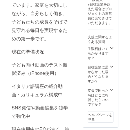
ティン
けます
内） ・
※目標金額を超
ています。家庭を大切にし
グ（約
（限定
ご支援
えた場合はプロ
10分
公開リ
者様の
ながら、自分らしく働き、
ジェクトの運営
間） ・
ンクで
お名前
費に充てさせて
ご希望
ご案
を呼ん
子どもたちの成長をそばで
いただきます。
の方
内） ・
で感謝
は、感
ご支援
を伝え
見守れる毎日を実現するた
謝のス
者様の
る、個
支援に関するよ
めの第一歩です。
ペシャ
お名前
別のビ
くある質問
ルメッ
を呼ん
デオ
セージ
で感謝
メッ
手数料はいく
現在の準備状況
をSNS
を伝え
セージ
らかかります
で個別
る、個
または
か？
にご紹
別のビ
Zoom等
子ども向け動画のテスト撮
介 ・サ
デオ
でのお
目標金額に届
イト内
メッ
礼ミー
かなかった場
影済み（iPhone使用）
または
セージ
ティン
合どうなりま
特設
または
グ（約
すか？
ページ
Zoom等
10分
イタリア語講座の紹介動
にて
でのお
間） ※
支援で困った
「特別
礼ミー
画・カリキュラム構成中
この
時はどこに相
サポー
ティン
Zoom交
談したらいい
ター」
グ（約
流は
ですか？
SNS発信や動画編集を独学
として
10分
サービ
お名前
間） ・
ス提供
ヘルプページを
で強化中
（また
ご希望
ではな
見る
はロ
の方
く、感
ゴ）を
は、感
謝の気
現在使用中のPCが古く、編