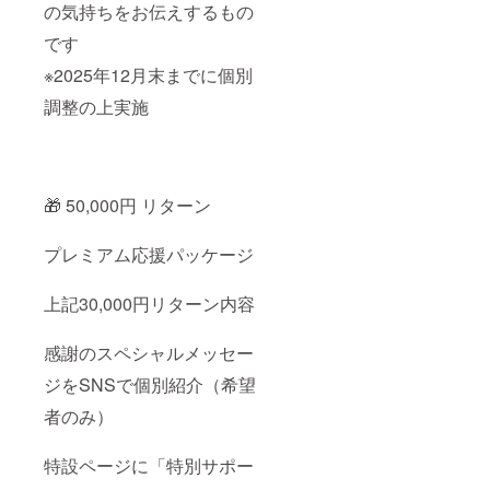
ス提供
データ
の気持ちをお伝えするもの
ではな
受け渡
く、感
し：プ
です
謝の気
ロジェ
※2025年12月末までに個別
持ちを
クト終
お伝え
了後に
調整の上実施
するた
メール
めのも
でお名
ので
前また
す。
はロゴ
※SNSで
データ
のご紹
をお伺
🎁 50,000円 リターン
介は宣
いしま
伝目的
す ・備
ではな
考：支
プレミアム応援パッケージ
く、感
援時に
謝の
備考欄
メッ
へ掲載
上記30,000円リターン内容
セージ
希望の
として
お名前
感謝のスペシャルメッセー
行いま
（また
す（希
はニッ
ジをSNSで個別紹介（希望
望者の
クネー
み）。
ム）を
者のみ）
ご記入
くださ
い 【特
特設ページに「特別サポー
別映