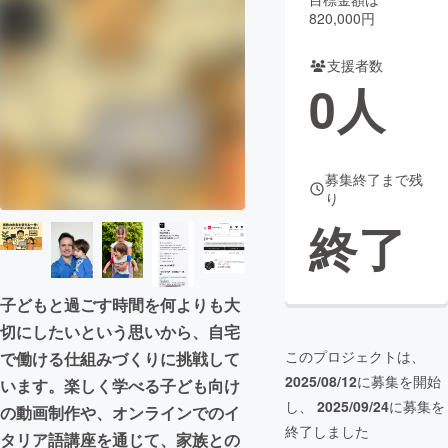
820,000円
まちづくり・地域活性化
支援者数
0
人
CAMPFIRE for Social Good
CAMPFIRE Creation
CAMPFIREふるさと納税
machi-ya
コミュニティ
募集終了まで残
り
終了
子どもと過ごす時間を何よりも大
切にしたいという思いから、自宅
このプロジェクトは、
で働ける仕組みづくりに挑戦して
2025/08/12
に募集を開始
います。楽しく学べる子ども向け
し、
2025/09/24
に募集を
の動画制作や、オンラインでのイ
終了しました
タリア語講座を通じて、家族との