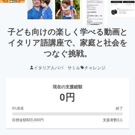
子ども向けの楽しく学べる動画と
イタリア語講座で、家庭と社会を
つなぐ挑戦。
イタリア人パパ サミル
チャレンジ
現在の支援総額
0
円
終了
0
%達成
目標金額
820,000
円
支援者数
0
人