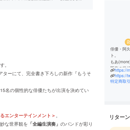
俳優・阿久
ト。
もあ(mo
す。
既存の枠
https:/
寺シアターにて、完全書き下ろしの新作『もうそ
「日常」
https://
織り交ぜ
特定商取
15名の個性的な俳優たちが出演を決めてい
るエンターテインメント＞
。
リターン
妙な世界観を
「全編生演奏」
のバンドが彩り