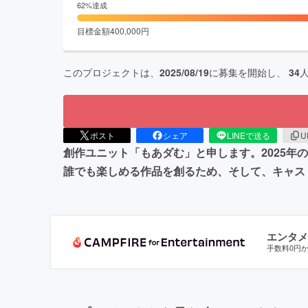
62
%達成
目標金額
400,000
円
このプロジェクトは、
2025/08/19
に募集を開始し、
34
ポスト
シェア
LINEで送る
U
創作ユニット「もあダむ」と申します。2025年
誰でも楽しめる作品を創るため、そして、キャス
エンタメ
手数料0円