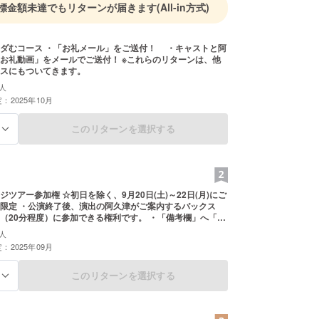
標金額未達でもリターンが届きます
(All-in方式)
ダむコース ・「お礼メール」をご送付！ ・キャストと阿
お礼動画」をメールでご送付！ ※これらのリターンは、他
スにもついてきます。
人
：2025年10月
このリターンを選択する
る
ツアー参加権 ☆初日を除く、9月20日(土)～22日(月)にご
ご案内するバックス
（20分程度）に参加できる権利です。 ・「備考欄」へ「来
予約名」を必ずご記入ください。 ・ご来場時に受付にて本
人
ただいた旨をお伝えください。 ※別途CoRichチケッ
：2025年09月
イト）にて販売している公演チケットのご予約が必要にな
このリターンを選択する
る