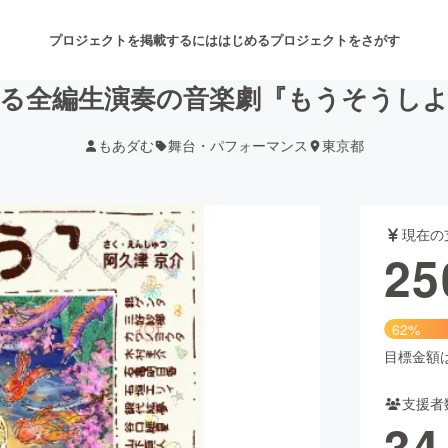
プロジェクトを掲載するには
はじめる
プロジェクトをさがす
る全編生演奏の音楽劇『もうそうし
もあダむ
舞台・パフォーマンス
東京都
注目のリターン
注目の新着プロジェクト
募集終了が近いプロジェクト
も
現在の
音楽
舞台・パフォーマンス
25
ゲーム・サービス開発
フード・飲食店
62%
書籍・雑誌出版
アニメ・漫画
目標金額は4
支援者
チャレンジ
ビューティー・ヘルスケ
34