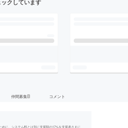
ェックしています
仲間募集
コメント
1
ために、システム料とは別に支援額の17%を支援者さまに