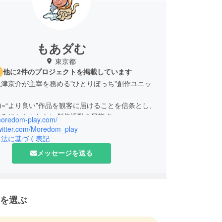
もあダむ
東京都
他に2件のプロジェクトを掲載しています
津京介が主宰を務める"ひとりぼっち"創作ユニッ
re)=“より良い”作品を観客に届けることを信条とし、
組みにとらわれない創作活動を目指す。
/moredom-play.com/
の中に自身の感性を最大限に活かした突飛な設定を
twitter.com/Moredom_play
る、大胆、かつ独創性 のある作風が特徴である。
引法に基づく表記
メッセージを送る
を選ぶ