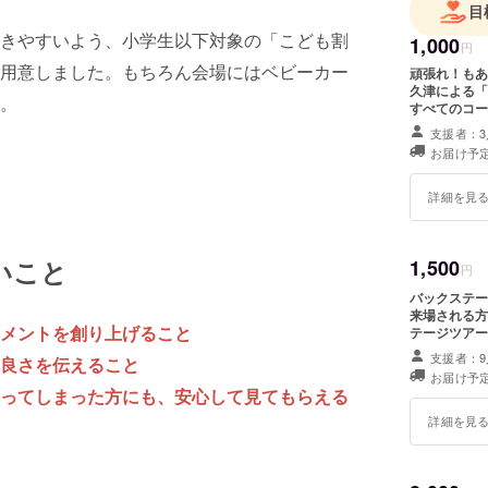
目
きやすいよう、小学生以下対象の「こども割
1,000
円
用意しました。もちろん会場にはベビーカー
頑張れ！もあ
久津による「
。
すべてのコー
支援者：3
お届け予定
詳細を見
いこと
1,500
円
バックステージ
来場される方限定 ・公演終了後、演出の阿久津が
メントを創り上げること
テージツアー
場日程」と「
支援者：9
良さを伝えること
リターンをご支援い
お届け予定
ト！（外部サ
ってしまった方にも、安心して見てもらえる
ります。
詳細を見