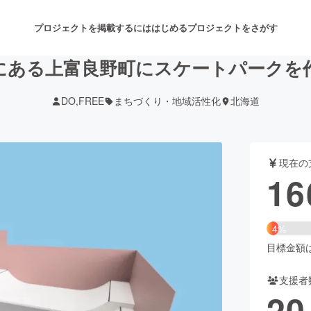
プロジェクトを掲載するには
はじめる
プロジェクトをさがす
にある上富良野町にスケートパークを
DO,FREE
まちづくり・地域活性化
北海道
注目のリターン
注目の新着プロジェクト
募集終了が近いプロジェクト
も
現在の
音楽
舞台・パフォーマンス
16
ゲーム・サービス開発
フード・飲食店
4%
書籍・雑誌出版
アニメ・漫画
目標金額は4
支援者
チャレンジ
ビューティー・ヘルスケ
20