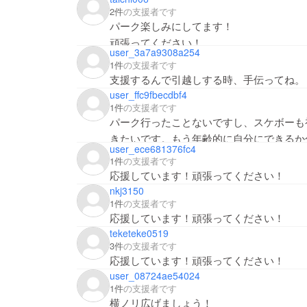
2件
の支援者です
パーク楽しみにしてます！
頑張ってください！
user_3a7a9308a254
1件
の支援者です
支援するんで引越しする時、手伝ってね。
user_ffc9fbecdbf4
1件
の支援者です
パーク行ったことないですし、スケボーも
きたいです。もう年齢的に自分にできるか
user_ece681376fc4
ニティができて自分も参加できたらすごく
1件
の支援者です
頑張ってください！応援しています！！
応援しています！頑張ってください！
nkj3150
1件
の支援者です
応援しています！頑張ってください！
teketeke0519
3件
の支援者です
応援しています！頑張ってください！
user_08724ae54024
1件
の支援者です
横ノリ広げましょう！