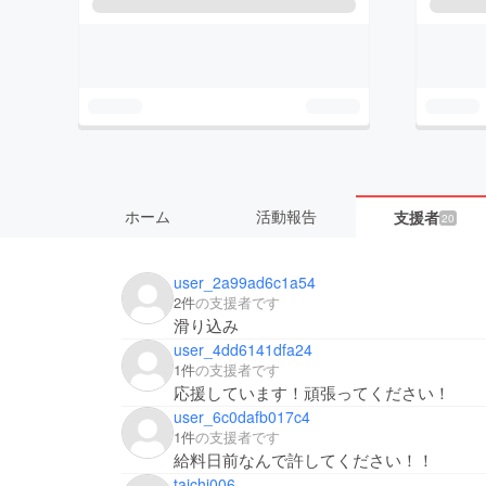
ホーム
活動報告
支援者
20
user_2a99ad6c1a54
2件
の支援者です
滑り込み
user_4dd6141dfa24
1件
の支援者です
応援しています！頑張ってください！
user_6c0dafb017c4
1件
の支援者です
給料日前なんで許してください！！
taichi006