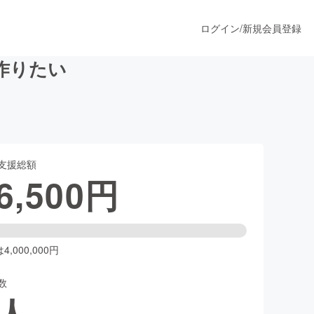
ログイン
/
新規会員登録
作りたい
うすぐ公開されます
支援総額
プロダクト
6,500
円
ファッション
スポーツ
,000,000円
数
ア
ソーシャルグッド
人