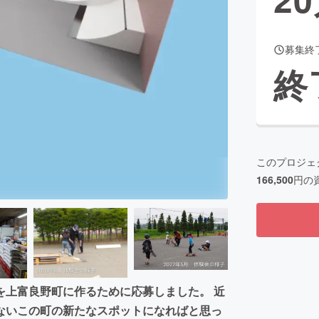
募集終
CAMPFIRE for Social Good
CAMPFIRE Creation
終
CAMPFIREふるさと納税
machi-ya
コミュニティ
このプロジェ
166,500
円の
を上富良野町に作るために応募しました。 近
ないこの町の新たなスポットになればと思っ