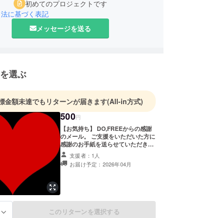
初めてのプロジェクトです
引法に基づく表記
メッセージを送る
を選ぶ
標金額未達でもリターンが届きます
(All-in方式)
500
円
【お気持ち】 DO,FREEからの感謝
のメール。 ご支援をいただいた方に
感謝のお手紙を送らせていただきま
す。
支援者：1人
お届け予定：2026年04月
このリターンを選択する
る