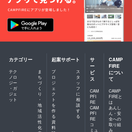
カテゴリー
起案サポート
サ
CAMP
ー
FIRE
テク
ま
プ
ス
ビ
につい
ノロ
ち
ロ
タ
ス
て
ジー
づ
ジ
ッ
・ガ
く
ェ
フ
CAM
CAMP
ジェ
り
ク
に
PFI
FIREと
ット
・
ト
相
RE
は
地
を
談
CAM
あんし
域
作
す
PFI
ん・安
活
る
る
RE
全への
性
資
コ
取り組
化
料
ミュ
み