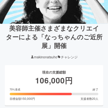
美容師主催さまざまなクリエイ
ターによる「なっちゃんのご近所
展」開催
makinonatsuho
チャレンジ
現在の支援総額
106,000
円
終了
70
%達成
目標金額
150,000
円
支援者数
20
人