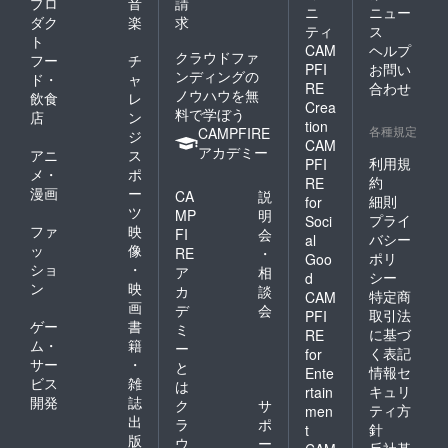
プロ
音
請
ニ
ニュー
ダク
楽
求
ティ
ス
ト
CAM
ヘルプ
クラウドファ
フー
チ
PFI
お問い
ンディングの
ド・
ャ
RE
合わせ
ノウハウを無
飲食
レ
Crea
料で学ぼう
店
ン
tion
各種規定
CAMPFIRE
ジ
CAM
アカデミー
アニ
ス
利用規
PFI
メ・
ポ
約
RE
漫画
ー
CA
説
細則
for
ツ
MP
明
プライ
Soci
ファ
映
FI
会
バシー
al
ッ
像
RE
・
ポリ
Goo
ショ
・
ア
相
シー
d
ン
映
カ
談
特定商
CAM
画
デ
会
取引法
PFI
ゲー
書
ミ
に基づ
RE
ム・
籍
ー
く表記
for
サー
・
と
情報セ
Ente
ビス
雑
は
キュリ
rtain
開発
誌
ク
サ
ティ方
men
出
ラ
ポ
針
t
版
ウ
ー