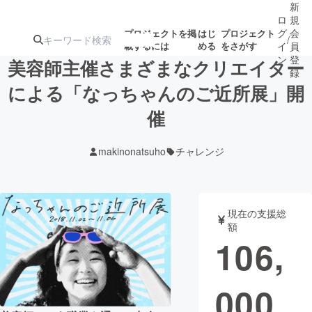
新
ロ
規
グ
会
プロジェクトを掲
はじ
プロジェクト
/
載するには
める
をさがす
イ
員
ン
登
美容師主催さまざまなクリエイター
録
による「なっちゃんのご近所展」開
催
人気のプロ
注目のリ
注目の新着プロ
募集終了が近いプ
もうすぐ公開
ジェクト
ターン
ジェクト
ロジェクト
されます
makinonatsuho
チャレンジ
アート・写真
音楽
現在の支援総
テクノロジー・ガジェット
ゲーム・サ
額
106,
映像・映画
書籍・雑誌
000
ビジネス・起業
チャレンジ