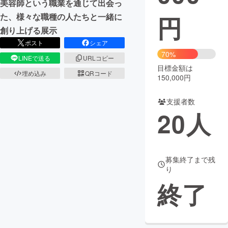
美容師という職業を通じて出会っ
円
た、様々な職種の人たちと一緒に
まちづくり・地域活性化
創り上げる展示
ポスト
シェア
CAMPFIRE for Social Good
CAMPFIRE Creation
70%
LINEで送る
URLコピー
CAMPFIREふるさと納税
machi-ya
コミュニティ
目標金額は
埋め込み
QRコード
150,000円
支援者数
20
人
募集終了まで残
り
終了