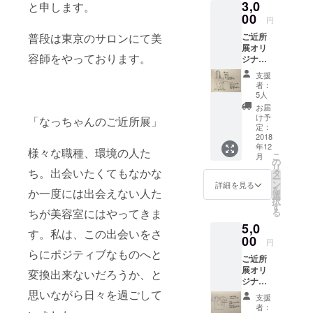
3,0
と申します。
00
円
普段は東京のサロンにて美
ご近所
展オリ
容師をやっております。
ジナル
ステッ
支援
カー&
者：
トート
5人
バッグ
お届
A4サイ
け予
「なっちゃんのご近所展」
ズが収
定：
納出来
2018
年12
るトー
様々な職種、環境の人た
こ
月
トバッ
の
リ
グで
ち。出会いたくてもなかな
タ
ー
す。
ン
詳細を見る
を
か一度には出会えない人た
選
択
す
ちが美容室にはやってきま
る
5,0
す。私は、この出会いをさ
00
円
らにポジティブなものへと
ご近所
展オリ
変換出来ないだろうか、と
ジナル
ステッ
思いながら日々を過ごして
支援
カー&T
者：