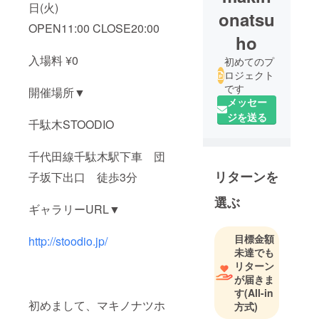
日(火)
onatsu
OPEN11:00 CLOSE20:00
ho
入場料 ¥0
初めてのプ
ロジェクト
です
開催場所▼
メッセー
ジを送る
千駄木STOODIO
千代田線千駄木駅下車 団
リターンを
子坂下出口 徒歩3分
選ぶ
ギャラリーURL▼
目標金額
http://stoodio.jp/
未達でも
リターン
が届きま
す
(All-in
初めまして、マキノナツホ
方式)