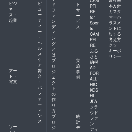
反社基
CAM
ビジ
ビ
ド
ト
本方針
PFI
ネ
ュ
フ
サ
カスタ
RE
ス・
ー
ァ
ー
マーハ
for
起業
テ
ン
ビ
ラスメ
Spor
ィ
デ
ス
ントに
ts
ー
ィ
対する
CAM
・
ン
考え方
PFI
ヘ
グ
クッ
RE
ル
と
キーポ
ふる
ス
は
リシー
さと
ケ
プ
実
納税
ア
ロ
施
AD
アー
舞
ジ
事
FOR
ト・
台
ェ
例
ALL
写真
・
ク
HIO
パ
ト
KOS
フ
の
HI
ォ
作
JFA
ー
り
クラ
マ
方
ウド
ン
プ
統
ファ
ス
ロ
計
ン
ソー
ジ
デ
ディ