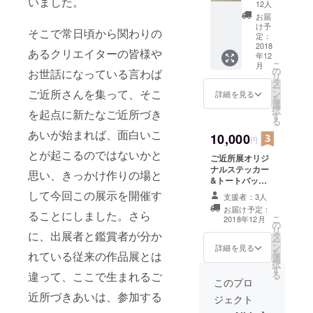
いました。
シャツ
12人
Tシャツ
お届
はサイ
け予
そこで常日頃から関わりの
ズ展開
定：
S.M.Lと
2018
あるクリエイターの皆様や
年12
なって
こ
月
おりま
の
お世話になっている言わば
リ
す。 ボ
タ
ー
ディの
ご近所さんを集って、そこ
ン
詳細を見る
を
色はホ
選
択
を起点に新たなご近所づき
ワイト
す
る
綿100%
あいが始まれば、面白いこ
5.6オン
10,000
円
ス サイ
とが起こるのではないかと
ご近所展オリジ
ズ(身
ナルステッカー
丈、身
思い、きっかけ作りの場と
&トートバッグ
巾、肩
&Tシャツ&展示
幅、袖
して今回この展示を開催す
支援者：3人
内のBGMが収録
丈)、単
お届け予定：
ることにしました。さら
されたスペシャ
位はcm
こ
2018年12月
の
ルCD トート
S
リ
に、出展者と鑑賞者が分か
タ
バッグ(3,000円
(66.49.4
ー
ン
コースの図をご
4.19)、
詳細を見る
を
れている従来の作品展とは
選
参照ください) T
M(70.52
択
す
シャツ(5,000円
.47.20)
違って、ここで生まれるご
る
コースの図をご
、
このプロ
参照ください) に
L(74.55.
近所づきあいは、参加する
ジェクト
更に展示会場限
50.22)