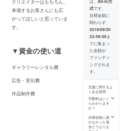
定販売予定の展
となっ
クリエイターはもちろん、
は、
All-In方
示内BGM収録
ており
式
です。
来場するお客さんにも広
CDが付いてきま
ます。
す。 CDは只今
目標金額に
がってほしいと思っていま
製作中です！届
関わらず、
いてからのお楽
す。
しみに！！
2018/09/30
23:59:59
ま
でに集まっ
▼資金の使い道
た金額が
ファンディ
ングされま
ギャラリーレンタル費
す。
広告・宣伝費
支援に関するよ
くある質問
作品制作費
手数料はいく
らかかります
か？
目標金額に届
かなかった場
合どうなりま