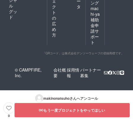
シャ
ェ
ー
ング
ル
ク
タ
mac
グッ
ト
hi-ya
ド
の
補助
広
金申
め
請サ
方
ポー
ト
「QRコード」は株式会社デンソーウェーブの登録商標です。
© CAMPFIRE,
会社概
採用情
パートナー
Inc.
要
報
募集
makinonatsuho
さんへアンコール
もう一度プロジェクトをやってほしい
0