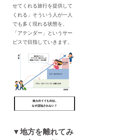
緒で魅
せてくれる旅行を提供して
力ある
コンテ
くれる」そういう人が一人
ンツに
改良し
でも多く現れる状態を、
ます ・
PR動画
「アテンダー」というサー
に関し
ては2
ビスで目指していきます。
分〜3分
未満を
想定。
かつ弊
社側の
構成に
乗っ
取って
弊社主
観で撮
影させ
て頂き
ます
▼地方を離れてみ