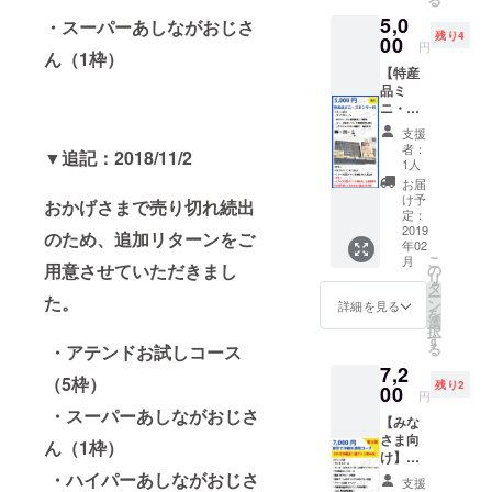
イル）
ン進呈
5,0
・PR動
・リ
・スーパーあしながおじさ
残り4
画のエ
00
リース
円
ん（1枠）
ンド
記念イ
【特産
ロール
ベント
品ミ
に掲載
（開発
ニ・ス
・「ア
秘話 / 開
ポン
テン
発者交
支援
サー
ダー支
流会）
者：
▼追記：2018/11/2
枠】 ・
援者様
【こん
1人
サンク
限定グ
な方に
お届
スメー
ルー
おすす
け予
おかげさまで売り切れ続出
ル ・FB
プ」FB
定：
め】 ・
グルー
2019
グルー
一緒に
のため、追加リターンをご
年02
プに宣
プ招待
リリー
こ
月
伝投稿
・オン
用意させていただきまし
の
ス時の
リ
（１種
ライン
タ
イベン
ー
た。
類） ・
なんで
ン
トを
詳細を見る
を
リリー
も相談
選
祝って
択
ス記念
（60
す
くれる
る
・アテンドお試しコース
イベン
分）
方 ・
7,2
ト商品
【こん
「アテ
（5枠）
残り2
設置＆
00
な方に
ン
円
宣伝
おすす
ダー」
・スーパーあしながおじさ
【みな
（チラ
め】 ・
を共に
さま向
シorパ
アテン
ん（1枠）
盛り上
け】東
ネル設
ダーで
げてく
京で沖
置可、
・ハイパーあしながおじさ
のあれ
れる方
支援