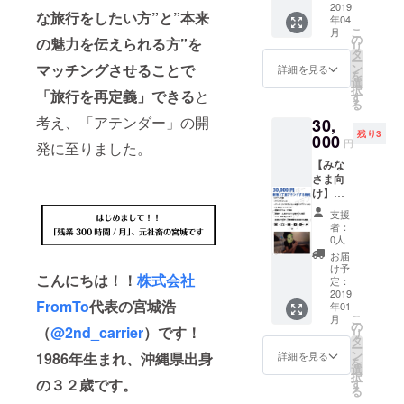
る沖縄
の場で
画のエ
2019
ト商品
ランチ /
おすす
居酒屋
な旅行をしたい方”と”本来
食べら
年04
ンド
販売 &
ディ
め】 ・
で一緒
れる＆
こ
月
ロール /
イベン
の
ナー連
一緒に
の魅力を伝えられる方”を
に盛り
加工食
リ
特設
ト時5分
タ
れてい
リリー
上がり
品のみ
ー
ページ
プレゼ
ン
マッチングさせることで
く権利
詳細を見る
ス時の
たい方
可能 ・
を
御社名&
ン権
選
（サシ
イベン
【注意
小ス
択
ロゴ&簡
「旅行を再定義」できる
と
【こん
す
飲み、
トを
事項】
ペース
る
易PRの
な方に
仲間同
祝って
・参加
をご用
考え、「アテンダー」の開
30,
掲載 ・
おすす
伴OK）
くれる
費は別
意しま
残り3
代表、
000
め】 ・
【こん
方 ・
円
途ご負
す。宣
発に至りました。
宮城
地方の
な方に
「アテ
担
伝やパ
【みな
（沖縄
特産品
おすす
ン
（3000
ンフ
さま向
出身）
や商品
め】 ・
ダー」
円想
レット
け】新
を登壇
を扱う
一緒に
を共に
定） ・
などは
宿２丁
イベン
法人様
リリー
盛り上
支援
第１弾
御社で
目アテ
トに呼
もしく
ス時の
者：
げてく
購入さ
お願い
ンドす
べる権
は団体
0人
イベン
れる方
れた方
しま
る権利
利（過
様 ・商
トを
お届
・代
は参加
す。
・サン
去に
品や旅
け予
祝って
表、宮
権利有
こんにちは！！
株式会社
クス
キャリ
定：
プラン
くれる
城の地
・18
メール
2019
ア、フ
をPRし
方 ・
元であ
時〜22
FromTo
代表の宮城浩
年01
・グッ
リーラ
たい方
「アテ
る沖縄
時を予
こ
月
ズ（ロ
ンス、
の
・お手
ン
居酒屋
（
@2nd_carrier
）です！
定して
リ
ゴス
就職な
タ
軽なPR
ダー」
で一緒
います
ー
テッ
どで登
ン
をした
詳細を見る
1986年生まれ、沖縄県出身
を共に
に盛り
※リリー
を
カー、
壇オ
選
い方
盛り上
上がり
ス記念
択
超クリ
ファー
の３２歳です。
す
【参
げてく
たい方
イベン
る
アファ
有）
考】 少
れる方
【注意