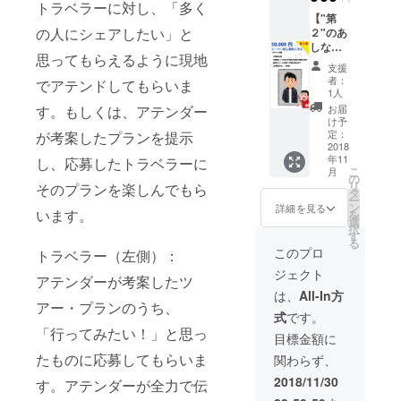
点でな
・フ
【こん
に入れ
トラベラーに対し、「多く
旅プラ
小笠原
（エン
トの日
いです
リー
な方に
【"第
て圧倒
ン進呈
愛） ※
ジニア
程は、
が、初
ペー
おすす
の人にシェアしたい」と
２"のあ
的に称
・リ
日本国
のキャ
2019/02
期投資
パーや
め】 ・
しなが
えさせ
リース
内、海
リア相
/09(土)
として
特設
「アテ
思ってもらえるように現地
おじさ
ていた
記念イ
外で多
談）は
支援
午後を
サービ
ページ
ン
ん向
だきま
ベント
数プラ
者：
得意で
でアテンドしてもらいま
予定し
スが拡
などは
ダー」
け】 ・
す！！
（開発
1人
イベー
す ・単
ていま
張する
本番リ
を共に
圧倒的
額縁は
秘話 / 開
トでア
お届
す。もしくは、アテンダー
純に宮
す。 ※
にあた
リース
盛り上
名誉 他
いい感
発者交
け予
テン
城と話
沖縄居
り効果
後の反
げてく
のリ
じのに
定：
が考案したプランを提示
流会）
ダーと
したい
酒屋貸
が高ま
映とな
れる企
ターン
2018
しま
・繋が
して活
方 【注
切イベ
ります
ります
業・団
年11
は一切
し、応募したトラベラーに
す。 ま
る楽し
躍して
意事
ントの
こ
・今
・PR動
体様 ・
月
不要！
た、
の
さを実
いる小
項】 ・
日程
リ
後、イ
画や登
地方盛
そのプランを楽しんでもら
という
サービ
タ
感！東
笠原愛
東京都
は、
ー
ンタ
壇など
り上げ
人向け
ス内の
ン
京アテ
詳細を見る
さんに
内でお
2019/02
います。
を
ビュー
は順次
隊、地
です
特設
選
ンドお
アテン
願いし
/10(日)
択
などは
2019年
域活性
が、オ
ページ
す
試し権
ドして
ます。
夕方〜
る
高額な
入りま
化団
フィス
ができ
（アテ
このプロ
もらう
トラベラー（左側）：
・お店
を予定
りま
したら
体、大
内にあ
ました
ン
体験会
などお
してい
す。初
公開さ
学や自
ジェクト
なた様
ら掲載
ダー：
アテンダーが考案したツ
【こん
任せし
ます。
回クラ
れてい
治体な
の写真
させて
小笠原
は、
All-In方
な方に
ます。
前日の
ファン
きます
ど ・ア
を額縁
アー・プランのうち、
いただ
愛） ※
おすす
全てご
リリー
のみの
・登壇
テンド
式
です。
に入れ
きま
日本国
め】 ・
馳走願
ス記念
効果で
orイン
する内
「行ってみたい！」と思っ
て圧倒
す！
内、海
目標金額に
一緒に
いま
パー
す
タ
容があ
的に称
注：希
外で多
リリー
す。 ※
ティと
たものに応募してもらいま
ビュー
り、全
関わらず、
えさせ
望者の
数プラ
ス時の
リリー
一緒に
時の交
国に広
ていた
み
イベー
2018/11/30
イベン
ス記念
す。アテンダーが全力で伝
まとめ
通費
げたい
だきま
トでア
トを
イベン
て参加