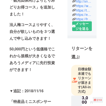
「観光団体向けよりどりみ
沖縄で残業
http://xn--se-ij7e50l.jp/
300時間を超
https://www.facebook.com/hiroshi.miyagi.96
どりお得コース」を追加し
https://twitter.com/2nd_carrier
える社畜SE
ました！
https://engineer-2nd-carrier.com/
🐷→フリー
https://from-to.biz/
SE→キャリ
メッセー
法人梅コースよりやすく、
アコンサル
ジを送る
自分が欲しいものを３つ選
→FromTo設
立。エンジ
んで申し込みできます！
ニアコミュ
「E2C」運
リターンを
50,000円という低価格でこ
営。 地域盛
れから規模が大きくなるで
選ぶ
り上げ隊・
あろうメディアに先行投資
地元民・旅
プロ達が旅
目標金額
ができます！
程プランを
未達でも
リターン
シェア＆ア
が届きま
テンドして
す
(All-in
活躍できる
▼追記：2018/11/16
方式)
サービス(販
3,0
売可)『#アテ
残り13
「特産品ミニスポンサー
00
円
ンダー』開