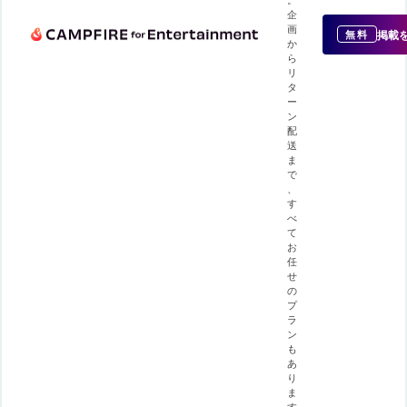
企
画
掲載
無料
か
ら
リ
タ
ー
ン
配
送
ま
で
、
す
べ
て
お
任
せ
の
プ
ラ
ン
も
あ
り
ま
す