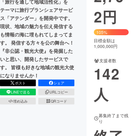
「旅行を通して地域活性化」を
2
円
テーマに旅行プランシェアサービ
まちづくり・地域活性化
ス「アテンダー」を開発中です。
現状、地域の魅力を伝え発信する
CAMPFIRE for Social Good
CAMPFIRE Creation
105%
も情報の海に埋もれてしまってま
CAMPFIREふるさと納税
machi-ya
コミュニティ
目標金額は
す。 発信する方々を公の舞台へ！
1,000,000円
『非公認・観光大使』を発掘した
いと思い、開発したサービスで
支援者数
142
す。 皆様も好きな地域の観光大使
になりませんか！
ポスト
シェア
人
LINEで送る
URLコピー
埋め込み
QRコード
募集終了まで残
り