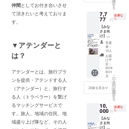
域活性
付
設定し
壇オ
選
お願い
択
アファ
仲間
としてお付き合いさせ
化団
（2019
ま
ファー
す
します
る
イル）
体、大
年春公
す。）
有） ・
・限定
て頂きたいと考えておりま
7,7
・PR動
学や自
開予
※ただ
宮城個
FB希望
在庫な
画のエ
77
治体な
定） ・
し、色
人、
し
の際は
円
す。
ンド
ど ・ア
弊社の
んな意
サービ
個人で
【みな
ロール
テンド
旅行マ
味でリ
スの
「みな
さま向
に掲載
する内
ニアを
スキー
SNSア
さま向
け】天
・「ア
容があ
引率
な行為
カウン
け」ご
使の恵
テン
り、全
し、御
のた
トで宣
支援を
▼アテンダーと
支援
コース
ダー支
国に広
社様プ
め、勘
伝 ・御
お願い
者：
・サン
援者様
げたい
ラン/ツ
違いさ
社プラ
10人
します
は？
クス
限定グ
方 【注
アーを
れそう
ン/ツ
【期待
お届
メール
ルー
意事
コンサ
なら激
アーを
け予
効果】
・グッ
プ」FB
定：
項】 ・
ルティ
しく否
インタ
・メ
ズ（ロ
2019
グルー
フリー
ング(提
定する
ビュー
ディア
アテンダーとは、旅行プラ
年01
ゴス
プ招待
ペー
案)し、
ような
しにい
は現時
こ
月
テッ
・開発
の
パーは
制作も
コメン
きます
点でな
ンを提供・アテンドする人
リ
カー、
チーム
タ
都内の
代行
トを入
①フ
いです
ー
超クリ
のオリ
ン
（アテンダー）と、旅行す
協力コ
【こん
れるか
リー
詳細を見る
が、初
を
アファ
ジナル
選
ワーキ
な方に
もしれ
ペー
期投資
択
イル）
る人（トラベラー）を繋げ
旅プラ
す
ングス
おすす
ませ
パー掲
として
る
・PR動
ン進呈
ペー
め】 ・
ん。 女
載（店
サービ
るマッチングサービスで
10,
画のエ
・リ
ス、こ
「アテ
性なら
頭紹介
スが拡
在庫な
ンド
000
リース
し
れから
ン
過剰に
用パン
張する
円
す。旅人、地域の住民、地
ロール
記念イ
制作予
ダー」
猛ア
フレッ
にあた
【みな
に掲載
ベント
定のア
を共に
ピール
トとし
り効果
域盛り上げ隊など、その人
さま向
・「ア
（開発
テン
盛り上
するか
て配
が高ま
け】
テン
秘話 / 開