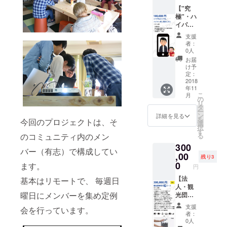
SNSア
（沖縄
おすす
所が大
カウン
出身）
【"究
め】 ・
前提 ・
トで宣
を登壇
極"・ハ
「アテ
五体満
伝 ・御
イベン
イパー
ン
足で帰
社プラ
トに呼
あしな
ダー」
れるお
支援
ン/ツ
べる権
がおじ
を共に
店を紹
者：
アーを
利（過
さん向
盛り上
0人
介して
インタ
去に
け】 ・
げてく
くれる
お届
ビュー
キャリ
圧倒的
れる企
け予
方 【注
しにい
ア、フ
名誉 他
業・団
定：
意事
きます
リーラ
のリ
2018
体様 ・
項】 ・
年11
①フ
ンス、
ターン
地方盛
アテン
こ
月
リー
就職な
は一切
り上げ
の
ド時の
リ
ペー
どで登
不要！
隊、地
タ
ご飲食
ー
パー掲
壇オ
という
域活性
ン
詳細を見る
費など
を
今回のプロジェクトは、そ
載（店
ファー
人向け
化団
選
交遊費
択
頭紹介
有） ・
です
体、大
す
も全て
のコミュニティ内のメン
る
用パン
宮城個
が、あ
学や自
ご負担
300
フレッ
人、
なた様
治体な
お願い
バー（有志）で構成してい
トとし
サービ
の写真
,00
ど ・ア
します
残り3
て配
スの
を私の
テンド
0
ます。
・２丁
円
布） ②
SNSア
スマ
する内
目よく
アテン
カウン
フォの
【法
基本はリモートで、 毎週日
容があ
わから
ダー・
トで宣
待ち受
人・観
り、全
ないの
曜日にメンバーを集め定例
オウン
伝 ・御
け画像
光団体
国に広
で、お
ドメ
社プラ
に入れ
向け】
げたい
任せし
支援
会を行っています。
ディア
ン/ツ
て圧倒
松コー
方 【注
ます
者：
（2019
アーを
的に称
ス ・サ
意事
0人