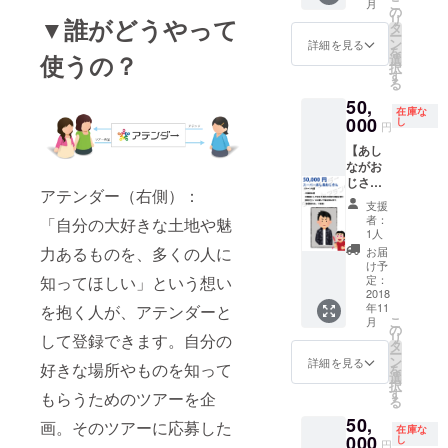
きます
ラン/ツ
ルティ
こ
月
クス
ルー
の
く権利
ン
・登壇
アーに
ング(提
リ
▼誰がどうやって
メール
プ」FB
タ
（サシ
ダー」
orイン
して納
案)し、
ー
・グッ
グルー
ン
飲み、
詳細を見る
を共に
タ
品しま
制作も
を
ズ（ロ
使うの？
プ招待
選
仲間同
盛り上
ビュー
す）
代行 ・
択
ゴス
・開発
す
伴OK）
げてく
時の交
【注意
御社限
る
テッ
チーム
【こん
れる方
通費
事項】
定のツ
50,
カー、
のオリ
な方に
・代
（同伴
・フ
アーPR
在庫な
超クリ
000
ジナル
し
おすす
表、宮
円
者1人含
リー
紹介用
アファ
旅プラ
め】 ・
城の地
む）は
ペー
動画を
【あし
イル）
ン進呈
一緒に
元であ
ご負担
パーは
作成し
ながお
・PR動
・リ
リリー
る沖縄
お願い
都内の
弊社新
じさん
画のエ
リース
ス時の
居酒屋
します
協力コ
設アカ
アテンダー（右側）：
向け】
ンド
記念イ
イベン
で一緒
支援
・限定
ワーキ
ウント
・圧倒
ロール
ベント
トを
者：
に盛り
「自分の大好きな土地や魅
FB希望
ングス
に掲載
的名誉
に掲載
（開発
1人
祝って
上がり
の際は
ペー
・オス
他のリ
・「ア
秘話 / 開
力あるものを、多くの人に
くれる
お届
たい方
個人で
ス、こ
スメの
ターン
テン
発者交
け予
方 ・
【注意
「みな
れから
ツ
は一切
ダー支
定：
知ってほしい」という想い
流会）
「アテ
事項】
さま向
制作予
アー・
不要！
2018
援者様
・繋が
ン
・参加
け」ご
定のア
プラン
年11
を抱く人が、アテンダーと
という
限定グ
る楽し
ダー」
費は別
支援を
テン
として
こ
月
人向け
ルー
の
さを実
を共に
途ご負
お願い
ダー・
広告枠
リ
して登録できます。自分の
です
プ」FB
タ
感！東
盛り上
担
します
オウン
掲載
ー
が、オ
グルー
ン
京アテ
詳細を見る
げてく
（3000
好きな場所やものを知って
【期待
ドメ
（メル
を
フィス
プ招待
選
ンドお
れる方
円想
効果】
ディア
マガ/オ
択
内にあ
・開発
す
試し権
・悩
もらうためのツアーを企
定） ※
・メ
に設
ウンド
る
なた様
チーム
（アテ
み、相
リリー
ディア
置・掲
メディ
50,
の写真
のオリ
画。そのツアーに応募した
ン
談した
ス記念
在庫な
は現時
載予定
ア）
を額縁
000
ジナル
し
ダー：
い方
円
イベン