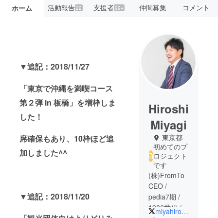
活動報告
支援者
仲間募集
コメント
ホーム
22
99+
▼追記：2018/11/27
「
東京で沖縄を満喫コース
第２弾 in 板橋
」を増枠しま
Hiroshi
した！
Miyagi
東京都
席確保もあり、10枠ほど追
初めてのプ
加しました^^
ロジェクト
です
(株)FromTo
CEO /
▼追記：2018/11/20
pedia7期 /
1986世代 /
miyahiro_fromto