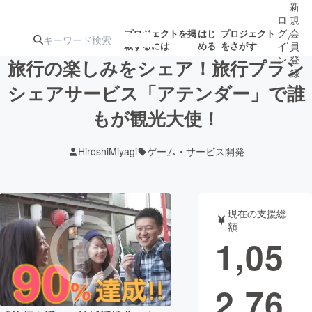
新
ロ
規
グ
会
プロジェクトを掲
はじ
プロジェクト
/
載するには
める
をさがす
イ
員
ン
登
旅行の楽しみをシェア！旅行プラン
録
シェアサービス「アテンダー」で誰
もが観光大使！
人気のプロ
注目のリ
注目の新着プロ
募集終了が近いプ
もうすぐ公開
ジェクト
ターン
ジェクト
ロジェクト
されます
HiroshiMiyagi
ゲーム・サービス開発
アート・写真
音楽
現在の支援総
テクノロジー・ガジェット
ゲーム・サ
額
1,05
映像・映画
書籍・雑誌
2,76
ビジネス・起業
チャレンジ