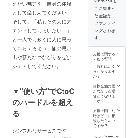
（同伴
方 ・プ
23:59:59
ま
す！！
テン
えたい魅力を、自身の体験
祝って
トの日
も可能
者1人含
ラン/ツ
額縁は
ダーと
でに集まっ
くれる
程は、
です^^
む）は
アーは
いい感
として楽しんでください。
して活
方 ・
2019/02
※場所は
ご負担
あるけ
た金額が
じのに
躍して
「アテ
/09(土)
東京都
お願い
ど、全
そして、「私もその人にア
しま
いる小
ファンディ
ン
午後を
内で
します
部任せ
す。 ま
笠原愛
ダー」
予定し
す。沖
・限定
たい方
テンドしてもらいたい！」
ングされま
た、
さんに
を共に
ていま
縄では
FB希望
（魅力
サービ
アテン
す。
盛り上
す。
と一人でも多くに人に思っ
ないの
の際は
あるプ
ス内の
ドして
げてく
でご注
個人で
ラン/ツ
特設
もらう
れる方
てもらえるよう、旅の思い
意くだ
「みな
アーに
ページ
体験会
・東京
さい！
支援に関するよ
さま向
して納
ができ
出や新たなつながりをぜひ
【こん
の下町
くある質問
け」ご
品しま
ました
な方に
付近を
支援を
す） ・
ら掲載
シェアしてください。
手数料はいく
おすす
元気で
お願い
プラン/
させて
らかかります
め】 ・
明るい
します
ツアー
いただ
か？
一緒に
美女と
【期待
をPR動
きま
リリー
回りた
効果】
画とし
す！
目標金額に届
ス時の
い方
▼"使い方"でCtoC
・オウ
て紹介
注：希
かなかった場
イベン
【注意
ンドメ
された
望者の
合どうなりま
トを
事項】
ディア
い方
のハードルを超え
み
すか？
祝って
・アテ
は未構
【注意
くれる
ンド時
築とな
事項】
支援で困った
る
方 ・
のご飲
ります
・フ
時はどこに相
「アテ
食費は
が、初
リー
談したらいい
ン
全て実
期投資
ペー
ですか？
ダー」
費でお
として
パーは
シンプルなサービスです
を共に
願いし
サービ
都内の
盛り上
ます ※
ヘルプページを