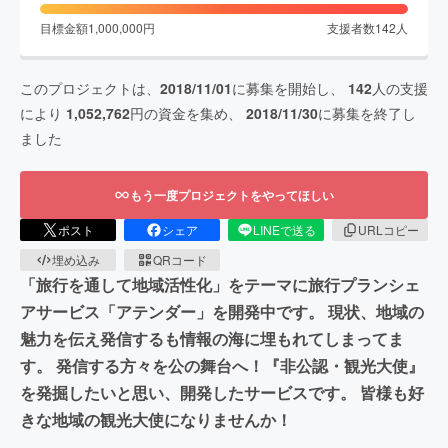
目標金額
1,000,000
円
支援者数
142
人
このプロジェクトは、
2018/11/01
に募集を開始し、
142
人の支援
により
1,052,762
円の資金を集め、
2018/11/30
に募集を終了し
ました
もう一度プロジェクトをやってほしい
ポスト
シェア
LINEで送る
URLコピー
埋め込み
QRコード
「旅行を通して地域活性化」をテーマに旅行プランシェ
アサービス「アテンダー」を開発中です。 現状、地域の
魅力を伝え発信するも情報の海に埋もれてしまってま
す。 発信する方々を公の舞台へ！『非公認・観光大使』
を発掘したいと思い、開発したサービスです。 皆様も好
きな地域の観光大使になりませんか！