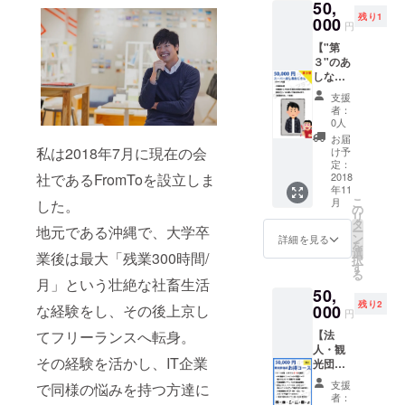
トの日
50,
イル）
【こん
なくと
・悩
事項】
程は、
残り1
・PR動
000
な方に
もアテ
み、相
円
・参加
2019/02
画のエ
おすす
ンダー
談した
費は別
/09(土)
【"第
ンド
め】 ・
に興味
い方
途ご負
午後を
３"のあ
ロール
「アテ
がある
（エン
担
予定し
しなが
に掲載
ン
支援者
ジニア
（3000
ていま
おじさ
・「ア
ダー」
が参加
のキャ
支援
円想
す。 ※
ん向
テン
を共に
しま
者：
リア相
定） ・
沖縄居
け】 ・
ダー支
盛り上
0人
す。 ・
談）は
第１弾
酒屋貸
圧倒的
援者様
げてく
FBグ
お届
得意で
購入さ
切イベ
名誉 他
限定グ
私は2018年7月に現在の会
れる企
け予
ループ
す ・単
れた方
ントの
のリ
ルー
定：
業・団
100人以
純に宮
は参加
日程
社であるFromToを設立しま
ターン
2018
プ」FB
体様 ・
上 ・リ
城と話
権利有
は、
年11
は一切
グルー
地方盛
リース
したい
・18
こ
2019/02
月
した。
不要！
プ招待
の
り上げ
記念イ
方 【注
時〜22
リ
/11(月
という
・開発
タ
隊、地
ベント
意事
地元である沖縄で、大学卒
時を予
ー
祝)18
人向け
チーム
ン
域活性
詳細を見る
参加50
項】 ・
定して
を
時〜を
です
のオリ
選
化団
人見込
業後は最大「残業300時間/
東京都
います
択
予定し
が、オ
ジナル
す
体、大
み に対
内でお
※リリー
る
ていま
フィス
旅プラ
月」という壮絶な社畜生活
学や自
してプ
願いし
ス記念
す。前
50,
内にあ
ン進呈
治体な
チ宣伝
ます。
イベン
日のリ
残り2
なた様
な経験をし、その後上京し
000
・リ
ど 【注
ができ
円
・お店
トの日
リース
の写真
リース
意事
ます。
などお
程は、
記念
てフリーランスへ転身。
【法
を額縁
記念イ
項】 ・
（FB投
任せし
2019/02
パー
人・観
に入れ
ベント
2019年
稿は
ます。
/09(土)
その経験を活かし、IT企業
ティと
光団体
て圧倒
（開発
春制作
我々も
全てご
午後を
一緒に
向け】
的に称
秘話 / 開
予定の
コメン
支援
で同様の悩みを持つ方達に
馳走願
予定し
まとめ
よりど
えさせ
発者交
アテン
者：
トして
いま
ていま