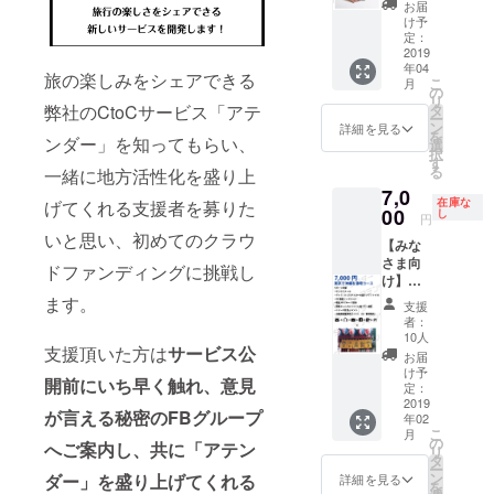
年春公
インタ
えさせ
ンクス
項】 ・
お届
開予
ビュー
ていた
メール
スポン
け予
定）に
しにい
だきま
・PR動
サー期
定：
掲載 ・
きます
す！！
画のエ
2019
間とし
年04
永続有
①フ
良い感
ンド
て〜
旅の楽しみをシェアできる
こ
月
料会員
リー
じで加
ロール /
2019/03
の
リ
プラン
ペー
工しま
特設
・
弊社のCtoCサービス「アテ
タ
ー
付
パー掲
す（プ
ページ
2019/04
ン
詳細を見る
を
ンダー」を知ってもらい、
（2019
載（店
ロマイ
御社名&
〜春予
選
択
年春公
頭紹介
ド風）
ロゴ&簡
定 ・PR
す
る
一緒に地方活性化を盛り上
開予
用パン
また、
易PRの
動画な
7,0
定）
フレッ
サービ
掲載 ・
どは順
在庫な
げてくれる支援者を募りた
【こん
トとし
ス内の
代表、
00
次2019
し
円
な方に
て配
特設
宮城
年入り
いと思い、初めてのクラウ
【みな
おすす
布） ②
ページ
（沖縄
ました
さま向
め】 ・
アテン
ができ
出身）
ら公開
ドファンディングに挑戦し
け】東
「アテ
ダー・
ました
を登壇
されて
京で沖
ン
オウン
ら掲載
イベン
ます。
いきま
支援
縄を満
ダー」
ドメ
させて
トに呼
す ・登
者：
喫コー
を共に
ディア
いただ
べる権
壇orイ
10人
支援頂いた方は
サービス公
ス ・サ
盛り上
（2019
きま
利（過
ンタ
お届
ンクス
げてく
年春公
す！
去に
ビュー
け予
開前にいち早く触れ、意見
メール
れる企
開予
注：希
キャリ
定：
時の交
・グッ
2019
業・団
定）に
望者の
ア、フ
通費
が言える秘密のFBグループ
年02
ズ（ロ
体様 ・
掲載 ・
み（携
リーラ
（同伴
こ
月
ゴス
地方盛
永続有
帯待ち
ンス、
の
者1人含
へご案内し、共に「アテン
リ
テッ
り上げ
料会員
受けは
就職な
タ
む）は
ー
カー、
隊、地
プラン
１年間
どで登
ン
ダー」を盛り上げてくれる
ご負担
詳細を見る
を
超クリ