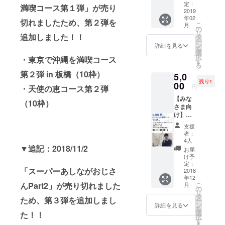
メール
プ」FB
定：
満喫コース第１弾」が売り
・グッ
2019
グルー
年02
ズ（ロ
プ招待
切れましたため、第２弾を
こ
月
ゴス
【こん
の
リ
テッ
追加しました！！
な方に
タ
ー
カー、
おすす
ン
詳細を見る
を
超クリ
め】 ・
選
択
・東京で沖縄を満喫コース
アファ
「アテ
す
る
イル）
ン
第２弾 in 板橋（10枠）
5,0
・PR動
ダー」
残り1
画のエ
00
を共に
円
・天使の恵コース第２弾
ンド
盛り上
【みな
ロール
げてく
（10枠）
さま向
に掲載
れる
け】オ
・「ア
方、応
ンライ
テン
援して
支援
ンご相
ダー支
くれる
者：
談コー
援者様
方
4人
ス ・サ
▼追記：2018/11/2
限定グ
お届
ンクス
ルー
け予
メール
プ」FB
定：
「スーパーあしながおじさ
・グッ
2018
グルー
年12
ズ（ロ
プ招待
こ
んPart2」が売り切れました
月
ゴス
・開発
の
リ
テッ
チーム
タ
ため、第３弾を追加しまし
ー
カー、
のオリ
ン
詳細を見る
を
超クリ
ジナル
選
た！！
択
アファ
旅プラ
す
る