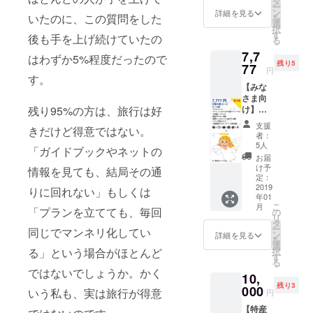
援者様
タ
がある
ー
は参加
限定グ
ン
支援者
詳細を見る
いたのに、この質問をした
を
権利
ルー
選
が参加
択
有！ ・
プ」FB
す
しま
後も手を上げ続けていたの
る
サンク
グルー
す。 ・
7,7
スメー
プ招待
FBグ
はわずか5%程度だったので
残り5
ル ・
77
・開発
ループ
円
グッズ
す。
チーム
100人以
【みな
（ロゴ
のオリ
上 ・リ
さま向
ステッ
ジナル
リース
け】天
残り95%の方は、旅行は好
カー、
旅プラ
記念イ
使の恵
超クリ
ン進呈
ベント
支援
きだけど得意ではない。
コー
アファ
・リ
参加50
者：
ス （第
イル）
リース
5人
人見込
「ガイドブックやネットの
２弾）
・PR動
記念イ
み に対
お届
・サン
画のエ
ベント
け予
してプ
情報を見ても、結局その通
クス
ンド
定：
（開発
チ宣伝
メール
2019
ロール
秘話 / 開
りに回れない」もしくは
ができ
年01
・グッ
に掲載
発者交
ます。
こ
月
ズ（ロ
「プランを立てても、毎回
・「ア
の
流会）
（FB投
リ
ゴス
テン
タ
・都内
稿は
ー
同じでマンネリ化してい
テッ
ダー支
ン
の沖縄
詳細を見る
我々も
を
カー、
援者様
選
居酒屋
コメン
択
る」という場合がほとんど
超クリ
限定グ
す
を貸し
トして
る
アファ
ルー
切っ
盛り上
ではないでしょうか。かく
10,
イル）
プ」FB
て、沖
げま
残り3
・PR動
000
グルー
縄を感
いう私も、実は旅行が得意
す）
円
画のエ
プ招待
じる飲
【注意
【特産
ンド
・開発