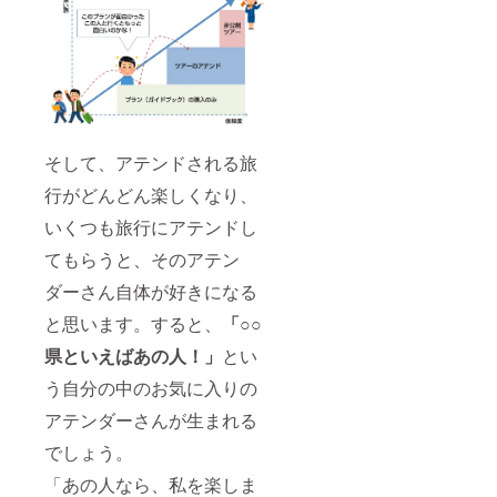
初期投
資とし
てサー
ビスが
拡張す
るにあ
たり効
果が高
まりま
そして、アテンドされる旅
す ・今
後、イ
行がどんどん楽しくなり、
ンタ
ビュー
いくつも旅行にアテンドし
などは
高額な
てもらうと、そのアテン
りま
す。初
ダーさん自体が好きになる
回クラ
ファン
と思います。すると、
「○○
のみの
県といえばあの人！」
とい
効果で
す ・プ
う自分の中のお気に入りの
ランや
ツアー
アテンダーさんが生まれる
の文章
は、ブ
でしょう。
ログな
どと一
「あの人なら、私を楽しま