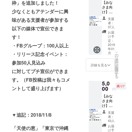
枠」を追加しました！
【みな
発中🔥
さま向
少なくともアテンダーに興
け】お
気持ち
支援
味がある支援者が参加する
投げ銭
者：
コース
37人
以下の媒体で宣伝できま
・サン
お届
クス
す！
け予
メール
定：
・グッ
2019
・FBグループ：100人以上
年01
ズ（ロ
こ
月
・リリース記念イベント：
ゴス
の
リ
テッ
タ
参加50人見込み
ー
カー＆
ン
詳細を見る
を
超クリ
選
に対してプチ宣伝ができま
択
アファ
す
る
イル）
す。（FB投稿は我々もコメ
5,0
・PR動
残り7
画のエ
00
ントして盛り上げます）
円
ンド
【みな
ロール
さま向
に掲載
け】リ
・「ア
リース
テン
支援
▼追記：2018/11/8
祝い
ダー支
者：
コース
援者様
43人
・サン
限定グ
お届
「天使の恵」「東京で沖縄
クス
ルー
け予