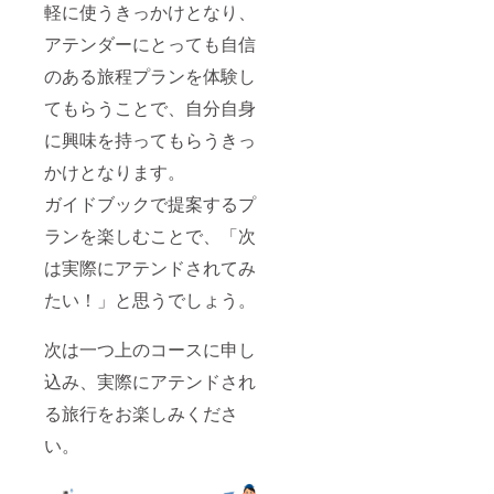
け」ご
軽に使うきっかけとなり、
支援を
お願い
アテンダーにとっても自信
します
【期待
のある旅程プランを体験し
効果】
てもらうことで、自分自身
・サー
ビス用
に興味を持ってもらうきっ
の
Youtub
かけとなります。
eアカウ
ントは
ガイドブックで提案するプ
新設と
なり、
ランを楽しむことで、「次
アクセ
は実際にアテンドされてみ
ス効果
は低い
たい！」と思うでしょう。
ですが
自由に
シェア
次は一つ上のコースに申し
可能で
す ・オ
込み、実際にアテンドされ
ウンド
メディ
る旅行をお楽しみくださ
アは未
構築と
い。
なりま
すが、