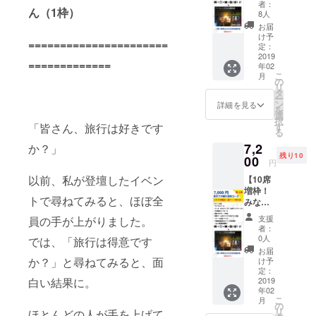
縄を満
販売不
これ ・
※リリー
者：
ん（1枠）
喫コー
可）
人生
8人
ス記念
ス（第
【こん
観、ビ
イベン
お届
２弾）
な方に
ジネス
け予
トの日
======================
※第１弾
おすす
定：
やキャ
程は、
を購入
2019
め】 ・
リアに
2019/02
=============
年02
した方
地方の
ついて
/09(土)
こ
月
は参加
特産品
の
・単に
午後を
リ
権利
や商品
タ
喋りた
予定し
ー
有！ ・
を扱う
ン
いだけ
詳細を見る
ていま
を
サンク
法人様
選
でも全
す。
択
スメー
もしく
す
「皆さん、旅行は好きです
然OKで
る
ル ・
は団体
す
7,2
グッズ
か？」
様 ・商
※Googl
残り10
（ロゴ
00
品や旅
eハング
円
ステッ
プラン
アウト
以前、私が登壇したイベン
【10席
カー、
をPRし
使おう
増枠！
超クリ
たい方
と思っ
トで尋ねてみると、ほぼ全
みなさ
アファ
・お手
てま
ま向
イル）
軽なPR
す。 事
支援
員の手が上がりました。
け】東
・PR動
をした
前にFB
者：
京で沖
画のエ
い方
0人
とかで
では、「旅行は得意です
縄を満
ンド
【参
繋がれ
お届
喫コー
ロール
か？」と尋ねてみると、面
考】 少
け予
れば。
ス（第
に掲載
定：
なくと
２弾）
2019
白い結果に。
・「ア
もアテ
年02
※第１弾
テン
ンダー
こ
月
を購入
ダー支
の
に興味
リ
ほとんどの人が手を上げて
した方