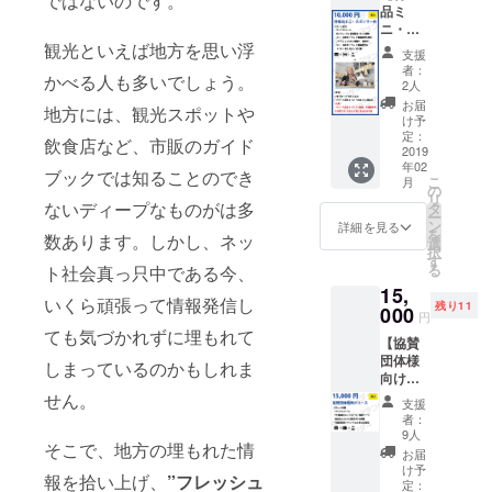
ではないのです。
み会参
事項】
品ミ
ロール
チーム
加権
・こち
ニ・ス
に掲載
のオリ
（板橋
らは協
ポン
観光といえば地方を思い浮
・「ア
ジナル
区中板
賛団体
支援
サー
テン
旅プラ
橋）
者：
とは別
かべる人も多いでしょう。
枠】 ・
ダー支
ン進呈
2人
【こん
です。
サンク
援者様
・リ
な方に
お届
・限定
地方には、観光スポットや
スメー
限定グ
リース
け予
おすす
FB希望
ル ・FB
ルー
定：
記念イ
め】 ・
の際は
飲食店など、市販のガイド
グルー
2019
プ」FB
ベント
一緒に
個人で
年02
プに宣
グルー
（開発
ブックでは知ることのでき
リリー
「みな
こ
月
伝投稿
プ招待
の
秘話 / 開
ス時の
さま向
リ
（1~3種
・開発
ないディープなものがは多
タ
発者交
イベン
け」ご
ー
類） ・
チーム
ン
流会）
詳細を見る
トを
支援を
を
数あります。しかし、ネッ
リリー
のオリ
選
・都内
祝って
お願い
択
ス記念
ジナル
す
の沖縄
くれる
します
る
ト社会真っ只中である今、
イベン
旅プラ
居酒屋
方 ・
・プチ
15,
ト商品
ン進呈
を貸し
「アテ
告知の
いくら頑張って情報発信し
残り11
設置＆
000
・リ
切っ
ン
円
みにな
宣伝
リース
て、沖
ダー」
ても気づかれずに埋もれて
ります
【協賛
（チラ
記念イ
縄を感
を共に
・リ
団体様
シorパ
ベント
しまっているのかもしれま
じる飲
盛り上
リース
向け】
ネル設
（開発
み会参
げてく
記念イ
Special
置可、
せん。
秘話 / 開
加権
れる方
支援
ベント
Thanks
販売
発者交
（板橋
者：
・代
は飲
・サン
可） ・
流会）
9人
区中板
表、宮
食、お
そこで、地方の埋もれた情
クス
リリー
・代
橋）
お届
城の地
酒提供
メール
ス記念
表、宮
け予
【こん
元であ
可、そ
報を拾い上げ、
”フレッシュ
・PR動
イベン
定：
城浩を
な方に