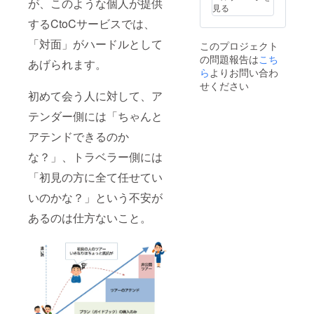
スが拡
協力コ
が、このような個人が提供
げてく
アテン
見る
張する
ワーキ
れる方
ドお試
するCtoCサービスでは、
にあた
ングス
・東京
し権の
り効果
ペー
の下町
リター
「対面」がハードルとして
このプロジェクト
が高ま
ス、こ
付近を
ン実行
ります
れから
の問題報告は
こち
元気で
あげられます。
は東京
・今
制作予
ら
よりお問い合わ
明るい
都内に
後、イ
定のア
美女と
せください
て、
ンタ
テン
初めて会う人に対して、ア
回りた
2018/12
ビュー
ダー・
い方
/21(日)1
などは
オウン
テンダー側には「ちゃんと
【注意
3時〜18
高額な
ドメ
事項】
時を予
りま
ディア
アテンドできるのか
・アテ
定して
す。初
に設
ンド時
いま
な？」、トラベラー側には
回クラ
置・掲
のご飲
す。 ※
ファン
載予定
食費は
リリー
「初見の方に全て任せてい
のみの
・フ
全て実
ス記念
効果で
リー
いのかな？」という不安が
費でお
イベン
す ・プ
ペー
願いし
トの日
ランや
パーや
あるのは仕方ないこと。
ます ・
程は、
ツアー
特設
第１弾
2019/02
の文章
ページ
とは別
/09(土)
は、ブ
などは
の場所
午後を
ログな
本番リ
をアテ
予定し
どと一
リース
ンドし
ていま
緒で魅
後の反
てもら
す。
力ある
映とな
いま
コンテ
ります
す。 ※