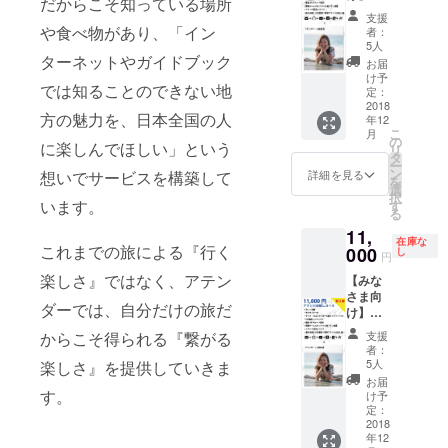
ダー・
げてく
もしれ
布） ②
だからこそ知っている場所
ります
【限定
ダー支
発者交
オウン
れる企
ませ
アテン
・今
支援
５名、
援者様
や食べ物があり、「イン
流会）
ドメ
業・団
ん。そ
ダー・
者：
後、イ
増席不
限定グ
・都内
5人
ディア
体様 ・
こは状
オウン
ンタ
可】ア
ターネットやガイドブック
ルー
の沖縄
に設
地方盛
況次第
ドメ
お届
ビュー
テンド
プ」FB
居酒屋
け予
置・掲
り上げ
になり
ディア
などは
では知ることのできない地
お試し
グルー
定：
を貸し
載予定
隊、地
ます。
（2019
高額な
コース
2018
プ招待
切っ
・フ
域活性
年春公
りま
方の魅力を、日本全国の人
年12
・サン
・開発
て、沖
リー
化団
開予
す。初
こ
月
クス
チーム
の
縄を感
ペー
体、大
定）に
に楽しんでほしい」という
回クラ
リ
メール
のオリ
タ
じる飲
パーや
学や自
掲載 ・
ファン
ー
・グッ
ジナル
ン
み会参
詳細を見る
想いでサービスを構築して
特設
治体な
永続有
のみの
を
ズ（ロ
旅プラ
選
加権
ページ
ど ・ア
料会員
効果で
択
ゴス
います。
ン進呈
す
（杉並
などは
テンド
プラン
す
る
テッ
・リ
区荻窪
本番リ
する内
付
11,
カー、
リース
予定）
リース
容があ
（2019
在庫な
これまでの旅による『行く
超クリ
000
記念イ
し
【こん
後の反
り、全
年春公
円
アファ
ベント
な方に
映とな
国に広
開予
楽しさ』ではなく、アテン
【みな
イル）
（開発
おすす
ります
げたい
定） ・
さま向
・PR動
秘話 / 開
め】 ・
・PR動
方 ・プ
弊社の
ダーでは、自分だけの旅だ
け】
画のエ
発者交
一緒に
画や登
ラン/ツ
旅行マ
【限定
ンド
流会）
リリー
からこそ得られる『繋がる
壇など
アーは
ニアを
支援
５名、
ロール
・代
ス時の
者：
は順次
あるけ
引率
増席不
に掲載
表、宮
5人
楽しさ』を提供していきま
イベン
2019年
ど、全
し、御
可】ア
・「ア
城浩を
トを
お届
入りま
部任せ
社様プ
テンド
す。
テン
ランチ /
け予
祝って
したら
たい方
ラン/ツ
お試し
ダー支
定：
ディ
くれる
公開さ
（魅力
アーを
コース
2018
援者様
ナー連
方 ・
れてい
あるプ
コンサ
年12
・サン
限定グ
れてい
「アテ