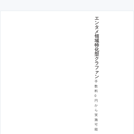
エ
ン
タ
メ
領
域
特
化
型
ク
ラ
フ
ァ
ン
手
数
料
0
円
か
ら
実
施
可
能
。