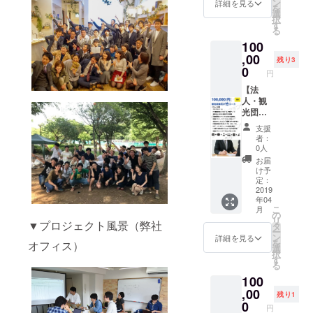
ページ
インタ
ン
詳細を見る
め】 ・
登壇時
は飲
を
縄では
御社名&
ビュー
選
一緒に
の交通
食、お
択
ないの
ロゴ&簡
しにい
す
リリー
費（同
酒提供
る
でご注
易PRの
きます
ス時の
伴者1人
可、そ
意くだ
100
掲載 ・
（オウ
イベン
含む）
の場で
さい！
代表、
,00
ンドメ
トを
残り3
はご負
食べら
宮城
ディア
0
祝って
担お願
円
れる＆
（沖縄
掲載
くれる
いしま
加工食
出身）
【法
*2） ・
方 ・
す ・限
品のみ
を登壇
人・観
宮城個
「アテ
定FB希
可能 ・
イベン
光団体
人の
ン
望の際
小ス
トに呼
向け】
SNSア
ダー」
は個人
支援
ペース
べる権
竹コー
カウン
を共に
者：
で「み
をご用
利（過
ス ・サ
トでス
0人
盛り上
なさま
意しま
去に
ンクス
ポン
げてく
お届
向け」
す。宣
キャリ
メール
サー契
け予
れる方
ご支援
伝やパ
ア、フ
・PR動
約
定：
・乗り
をお願
ンフ
リーラ
画のエ
2019
（*1）
気でな
いしま
レット
年04
ンス、
ンド
・永続
い代表
す
などは
こ
月
就職な
ロール /
有料会
の
の宮城
御社で
リ
▼プロジェクト風景（弊社
どで登
特設
員プラ
タ
を○○
お願い
ー
壇オ
ページ
ン付
ン
詳細を見る
バーへ
しま
を
オフィス）
ファー
御社名&
（2019
選
アテン
す。
択
有） ・
ロゴ&簡
年夏公
す
ドした
る
宮城個
易PRの
開予
い方 ・
100
人、
掲載 ・
定）
ぼった
サービ
代表、
,00
【こん
くりさ
残り1
スの
宮城
な方に
0
れない
円