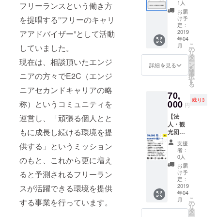
て参加
りみど
ていた
流会）
1人
ダー・
フリーランスという働き方
盛り上
す。 ※
す。 ※
も可能
りお得
だきま
・新宿
オウン
お届
げま
リリー
沖縄居
です^^
コース
す！！
を提唱する”フリーのキャリ
２丁目
け予
ドメ
す）
ス記念
酒屋貸
※場所は
・PR動
額縁は
定：
で、代
ディア
【注意
イベン
切イベ
東京都
画のエ
2019
アアドバイザー”として活動
いい感
表宮城
に掲載
事項】
トの日
ントの
内で
年04
ンド
じのに
を連れ
予定 ・
・こち
程は、
こ
日程
月
していました。
す。沖
ロール /
しま
の
回せる
特設
らは協
2019/02
リ
は、
縄では
特設
す。 ま
タ
権利 そ
ページ
賛団体
/09(土)
現在は、相談頂いたエンジ
ー
2019/02
ないの
ページ
た、
ン
こまで
詳細を見る
などはβ
とは別
午後を
を
/11(月
でご注
御社名&
サービ
選
乗り気
版リ
ニアの方々でE2C（エンジ
です。
予定し
択
祝)18
意くだ
ロゴ&簡
ス内の
す
でない
リース
・限定
ていま
る
時〜を
さい！
易PRの
特設
ので高
ニアセカンドキャリアの略
後の反
FB希望
す。
予定し
70,
掲載 ・
ページ
めに設
映とな
の際は
ていま
残り3
代表、
000
称）というコミュニティを
ができ
定して
ります
円
個人で
す。前
宮城
ました
ます。
・PR動
「みな
日のリ
【法
運営し、「頑張る個人とと
（沖縄
ら掲載
○○バー
画や登
さま向
リース
人・観
出身）
させて
の費用
壇など
け」ご
もに成長し続ける環境を提
記念
光団体
を登壇
いただ
は出し
は順次
支援を
パー
向け】
イベン
きま
てくだ
2019年
支援
お願い
供する」というミッション
ティと
梅コー
トに呼
す！
さい。
者：
入りま
します
一緒に
ス ・サ
べる権
注：希
0人
でも当
のもと、これから更に増え
したら
・プチ
まとめ
ンクス
利（地
望者の
日は楽
お届
公開＆
告知の
て参加
メール
方の働
み、１
け予
ると予測されるフリーラン
しむ予
利用可
みにな
も可能
・PR動
き方な
定：
年間
定で
能で
ります
です^^
画のエ
2019
スが活躍できる環境を提供
ど） ・
す。
す。別
・リ
※場所は
年04
ンド
御社プ
【こん
途調整
リース
こ
月
東京都
する事業を行っています。
ロール /
ラン/ツ
の
な方に
可能で
記念イ
リ
内で
特設
アーを
タ
おすす
す。 ・
ベント
ー
す。沖