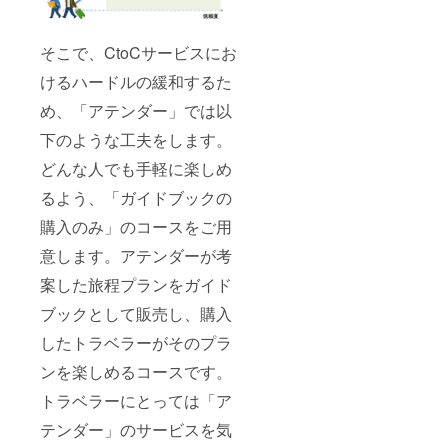
ンツに
・PR動
アテン
改良し
画や登
ドお試
ます
壇など
し権の
は順次
そこで、CtoCサービスにお
リター
2019年
ン実行
けるハードルの緩和するた
入りま
は東京
したら
都内に
め、「アテンダー」では以
公開さ
て、
れてい
2018/12
下のような工夫をします。
きます
/26(水)1
・登壇
どんな人でも手軽に楽しめ
3時〜18
orイン
時を予
タ
るよう、「ガイドブックの
定して
ビュー
いま
購入のみ」のコースをご用
時の交
す。 ※
通費
リリー
意します。アテンダーが考
（同伴
ス記念
者1人含
イベン
案した旅程プランをガイド
む）は
トの日
ご負担
ブックとして販売し、購入
程は、
お願い
2019/02
します
したトラベラーがそのプラ
/09(土)
・限定
午後を
FB希望
ンを楽しめるコースです。
予定し
の際は
ていま
トラベラーにとっては「ア
個人で
す。
「みな
テンダー」のサービスを気
さま向