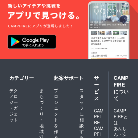
カテゴリー
起案サポート
サ
CAMP
ー
FIRE
テク
ま
プ
ス
ビ
につい
ノロ
ち
ロ
タ
ス
て
ジー
づ
ジ
ッ
・ガ
く
ェ
フ
CAM
CAMP
ジェ
り
ク
に
PFI
FIREと
ット
・
ト
相
RE
は
地
を
談
CAM
あんし
域
作
す
PFI
ん・安
活
る
る