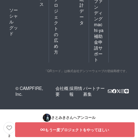
ファ
ス
ロ
計
ン
ソー
ジ
デ
ディ
シャ
ェ
ー
ング
ル
ク
タ
mac
グッ
ト
hi-ya
ド
の
補助
広
金申
め
請サ
方
ポー
ト
「QRコード」は株式会社デンソーウェーブの登録商標です。
© CAMPFIRE,
会社概
採用情
パートナー
Inc.
要
報
募集
さとみき
さんへアンコール
もう一度プロジェクトをやってほしい
2