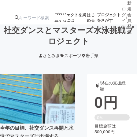
新
ロ
規
グ
会
プロジェクトを掲
はじ
プロジェクト
/
載するには
める
をさがす
イ
員
ン
登
社交ダンスとマスターズ水泳挑戦プ
録
ロジェクト
人気のプロ
注目のリ
注目の新着プロ
募集終了が近いプ
もうすぐ公開
さとみき
スポーツ
岩手県
ジェクト
ターン
ジェクト
ロジェクト
されます
アート・写真
音楽
現在の支援総
額
0
円
テクノロジー・ガジェット
ゲーム・サ
映像・映画
書籍・雑誌
0%
目標金額は
今年の目標、社交ダンス再開と水
500,000円
ビジネス・起業
チャレンジ
泳でマスターズに出場する。