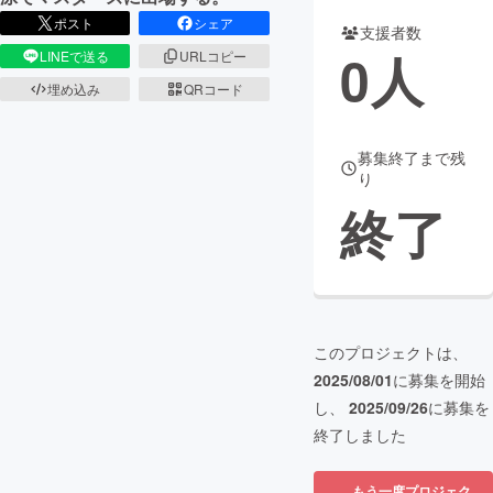
ポスト
シェア
支援者数
まちづくり・地域活性化
0
人
LINEで送る
URLコピー
埋め込み
QRコード
CAMPFIRE for Social Good
CAMPFIRE Creation
CAMPFIREふるさと納税
machi-ya
コミュニティ
募集終了まで残
り
終了
このプロジェクトは、
2025/08/01
に募集を開始
し、
2025/09/26
に募集を
終了しました
もう一度プロジェク