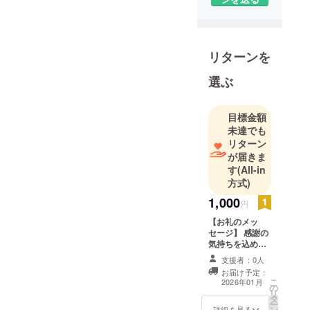
時間ができ
てまたやり
たくなっ
た。水泳は
リターンを
体力造りと
減量のため
選ぶ
取り組んで
いたが周り
目標金額
からの誘い
未達でも
もありいつ
リターン
かマスター
が届きま
ズにチャレ
す
(All-in
方式)
ンジした
い！収入は
1,000
円
増えず子供
【お礼のメッ
が大きくな
セージ】 感謝の
り費用が増
気持ちを込め
て、お礼のメッ
え…自分の
支援者：0人
セージをお送り
お届け予定：
趣味に費や
します。結果な
こ
2026年01月
の
どもご報告しま
すお金があ
リ
タ
す。
ー
りません。
ン
詳細を見る