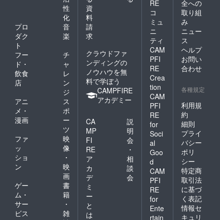
RE
全への
性
資
コ
取り組
化
料
ミュ
み
プロ
音
請
ニ
ニュー
ダク
楽
求
ティ
ス
ト
CAM
ヘルプ
クラウドファ
フー
チ
PFI
お問い
ンディングの
ド・
ャ
RE
合わせ
ノウハウを無
飲食
レ
Crea
料で学ぼう
店
ン
tion
各種規定
CAMPFIRE
ジ
CAM
アカデミー
アニ
ス
利用規
PFI
メ・
ポ
約
RE
漫画
ー
CA
説
細則
for
ツ
MP
明
プライ
Soci
ファ
映
FI
会
バシー
al
ッ
像
RE
・
ポリ
Goo
ショ
・
ア
相
シー
d
ン
映
カ
談
特定商
CAM
画
デ
会
取引法
PFI
ゲー
書
ミ
に基づ
RE
ム・
籍
ー
く表記
for
サー
・
と
情報セ
Ente
ビス
雑
は
キュリ
rtain