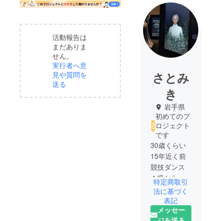
活動報告は
まだありま
せん。
実行者へ意
さとみ
見や質問を
送る
き
岩手県
初めてのプ
ロジェクト
です
30歳くらい
15年近く前
競技ダンス
Ａ級から降
特定商取引
格。子育て
法に基づく
などもあり
表記
メッセー
引退。少し
ジを送る