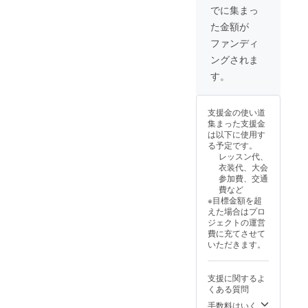
ダーまたはアク
でに集まっ
セサリー）を選
た金額が
択いただけま
す。
ファンディ
ングされま
す。
支援金の使い道
集まった支援金
は以下に使用す
る予定です。
レッスン代、
衣装代、大会
参加費、交通
費など
※目標金額を超
えた場合はプロ
ジェクトの運営
費に充てさせて
いただきます。
支援に関するよ
くある質問
手数料はいく