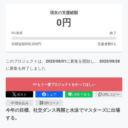
現在の支援総額
0
円
終了
0
%達成
目標金額
500,000
円
支援者数
0
人
このプロジェクトは、
2025/08/01
に募集を開始し、
2025/09/26
に募集を終了しました
もう一度プロジェクトをやってほしい
ポスト
シェア
LINEで送る
URLコピー
埋め込み
QRコード
今年の目標、社交ダンス再開と水泳でマスターズに出場
する。