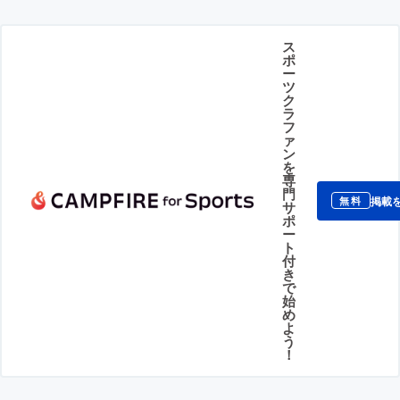
ス
ポ
ー
ツ
ク
ラ
フ
ァ
ン
を
専
門
掲載
無料
サ
ポ
ー
ト
付
き
で
始
め
よ
う
！