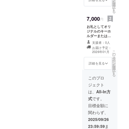
を
身体が動く
選
択
す
あいだに再
る
開し、動く
7,000
円
身体を維持
お礼としてオリ
していきた
ジナルのキーホ
いと思いま
ルダーまたはア
クセサリーを送
す。
支援者：0人
ります 以下の項
お届け予定：
目をご確認くだ
こ
2026年01月
の
さい。 デザイ
リ
タ
ン：衣装に使用
ー
ン
するラインス
詳細を見る
を
選
トーンなどを使
択
す
用したキーホル
る
ダーまたはアク
このプロ
セサリー（イヤ
ジェクト
リングかブレス
レット）（例：
は、
All-In方
花柄、シンプル
式
です。
な幾何学模様な
ど） 素材：ライ
目標金額に
ンストーン、金
関わらず、
属など サイズ：
2cm × 2cm前後
2025/09/26
ご希望のアイテ
23:59:59
ま
ム（キーホル