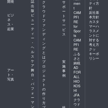
開発
誌
ク
サ
ティ方
men
出
ラ
ポ
針
t
版
ウ
ー
反社基
CAM
ビジ
ビ
ド
ト
本方針
PFI
ネ
ュ
フ
サ
カスタ
RE
ス・
ー
ァ
ー
マーハ
for
起業
テ
ン
ビ
ラスメ
Spor
ィ
デ
ス
ントに
ts
ー
ィ
対する
CAM
・
ン
考え方
PFI
ヘ
グ
クッ
RE
ル
と
キーポ
ふる
ス
は
リシー
さと
ケ
プ
実
納税
ア
ロ
施
AD
アー
舞
ジ
事
FOR
ト・
台
ェ
例
ALL
写真
・
ク
HIO
パ
ト
KOS
フ
の
HI
ォ
作
JFA
ー
り
クラ
マ
方
ウド
ン
プ
統