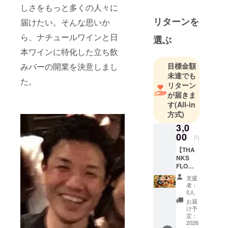
しさをもっと多くの人々に
もありま
す。
リターンを
届けたい。そんな思いか
ら、ナチュールワインと日
選ぶ
本ワインに特化した立ち飲
目標金額
みバーの開業を決意しまし
未達でも
た。
リターン
が届きま
す
(All-in
方式)
3,0
00
円
【THA
NKS
FLOWE
R 3,000
支援
円】 感
者：
謝の気
0人
持ちを
お届
込め
け予
て、
定：
2,000円
2026