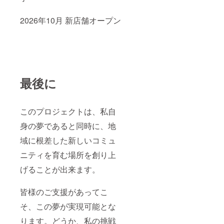
い。
い」
「少し
でも力
2026年10月 新店舗オープン
になり
たい」
という
方に向
けて設
定させ
ていた
最後に
だいて
おりま
す。内
容は同
このプロジェクトは、私自
一とな
ります
身の夢であると同時に、地
ので、
ご理解
域に根差した新しいコミュ
の上お
ニティを育む場所を創り上
選びく
ださ
げることが出来ます。
い。
皆様のご支援があってこ
そ、この夢が実現可能とな
ります。どうか、私の挑戦