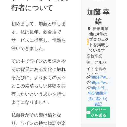
行者について
加藤 幸
雄
初めまして、加藤と申しま
神奈川県
す。私は長年、飲食店で
他に4件の
プロジェク
サービスに従事し、情熱を
トを掲載し
注いできました。
ています
高校卒業
その中でワインの奥深さや
後、アルバ
イトを含め
その背景にある文化に触れ
数十年、
https://www.instagram.com/xingxiong.jiateng?igsh=MXVhbHYxeDM0eXh2bg%3D%3D&utm_source=qr
るたびに、より多くの人々
飲食店にて
https://www.facebook.com/profile.php?id=100034677831223
とこの素晴らしい体験を共
勤務。主に
https://line.me/R/ti/p/@548rulhb
特定商取引
有したいという思いを持つ
ホールにて
法に基づく
接客を
ようになりました。
表記
して来まし
メッセー
た。
私自身がその架け橋とな
ジを送る
バーテン
り、ワインの持つ物語や楽
ダーの経験