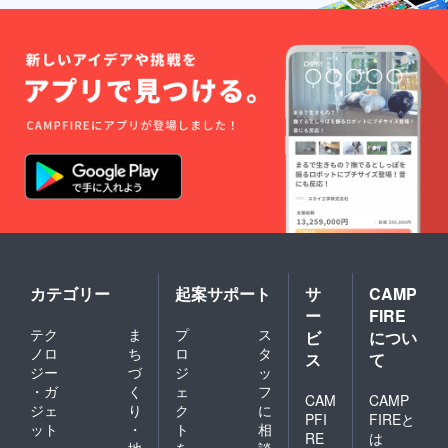
カテゴリー
起案サポート
サ
CAMP
ー
FIRE
テク
ま
プ
ス
ビ
につい
ノロ
ち
ロ
タ
ス
て
ジー
づ
ジ
ッ
・ガ
く
ェ
フ
CAM
CAMP
ジェ
り
ク
に
PFI
FIREと
ット
・
ト
相
RE
は