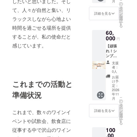
したいと思いました。そし
こ
月
す。 ①
にクラ
の
載用、
リ
ご支援
ウド
タ
ニック
て、人々が自然と集い、リ
ー
を頂い
ファン
ン
ネーム
詳細を見る
を
た皆様
ディン
選
ラックスしながら心地よい
でも
択
には感
グで支
す
可）を
る
謝の気
時間を過ごせる場所を提供
援をし
ご記入
60,
持ちを
た旨
くださ
することが、私の使命だと
込め
000
を、お
い。
円
て、 お
声かけ
感じています。
【頑張
礼の
くださ
れ！シ
メッ
い。 ・
ンプル
セージ
有効期
支援
をお送
間：グ
支援
60,000
りしま
ランド
者：
円】 こ
す。 ②
オープ
0人
のコー
新店舗
ン〜1年
お届
スは純
のHP内
間
け予
これまでの活動と
粋な支
【プロ
定：
援のお
2026
ジェク
準備状況
年11
願いで
ト支援
こ
月
す。 ①
者一
の
リ
ご支援
覧】へ
タ
ー
を頂い
の お名
ン
詳細を見る
これまで、数々のワインイ
を
た皆様
前掲
選
択
には感
載。 ・
す
ベントや試飲会、飲食店に
る
謝の気
掲載期
100
持ちを
従事する中で沢山のワイン
間：グ
込め
,00
ランド