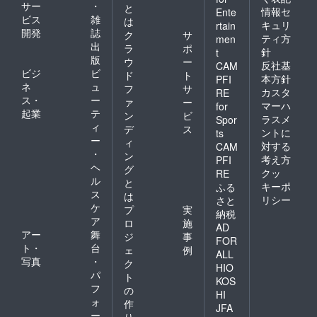
サー
・
と
情報セ
Ente
ビス
雑
は
キュリ
rtain
開発
誌
ク
サ
ティ方
men
出
ラ
ポ
針
t
版
ウ
ー
反社基
CAM
ビジ
ビ
ド
ト
本方針
PFI
ネ
ュ
フ
サ
カスタ
RE
ス・
ー
ァ
ー
マーハ
for
起業
テ
ン
ビ
ラスメ
Spor
ィ
デ
ス
ントに
ts
ー
ィ
対する
CAM
・
ン
考え方
PFI
ヘ
グ
クッ
RE
ル
と
キーポ
ふる
ス
は
リシー
さと
ケ
プ
実
納税
ア
ロ
施
AD
アー
舞
ジ
事
FOR
ト・
台
ェ
例
ALL
写真
・
ク
HIO
パ
ト
KOS
フ
の
HI
ォ
作
JFA
ー