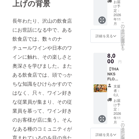
送をご
上げの背景
ン〜1年
お届
店舗
希望さ
間
け予
で、ご
れない
定：
飲食に
2026
方に
年11
利用頂
長年わたり、沢山の飲食店
は、
こ
月
ける チ
オープ
の
リ
にお世話になる中で、ある
ケット
ンした
タ
ー
をお送
店舗で
ン
詳細を見る
飲食店では、数々のナ
を
りしま
お渡し
選
択
す。 ・
するこ
す
チュールワインや日本のワ
る
現金へ
とも可
8,0
の交換
能で
インに触れ、その楽しさと
はいた
00
す。
円
しかね
奥深さを学びました。また
【THA
ます。
NKS
ある飲食店では、頭でっか
お釣り
FLOWE
は出ま
ちな知識をひけらかすので
R 8,000
せん。
支援
円】 感
・初回
者：
はなく、只々、ワイン好き
謝の気
来店時
0人
持ちを
にお渡
お届
な従業員が集まり、その従
込め
しいた
け予
て、
しま
定：
業員を慕って、ワイン好き
5,000円
2026
す。ス
年11
相当の
のお客様が店に集う。そん
タッフ
こ
月
花束と
にクラ
の
リ
なある種のコミュニティが
お礼の
ウド
タ
ー
メッ
ファン
ン
詳細を見る
を
育まれているのを目の当た
セージ
ディン