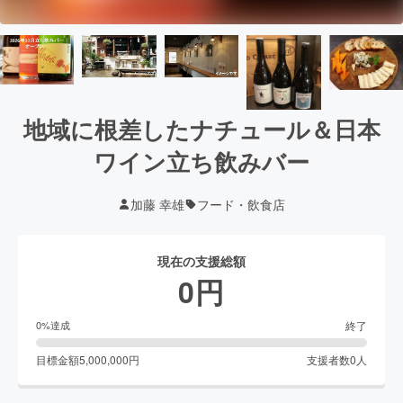
地域に根差したナチュール＆日本
ワイン立ち飲みバー
加藤 幸雄
フード・飲食店
現在の支援総額
0
円
終了
0
%達成
目標金額
5,000,000
円
支援者数
0
人