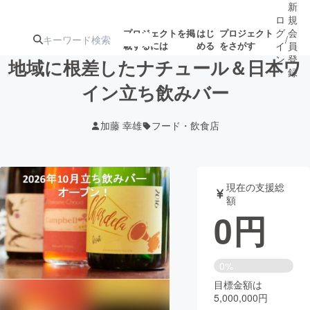
新
ロ
規
グ
会
プロジェクトを掲
はじ
プロジェクト
/
載するには
める
をさがす
イ
員
ン
登
地域に根差したナチュール＆日本ワ
録
イン立ち飲みバー
人気のプロ
注目のリ
注目の新着プロ
募集終了が近いプ
もうすぐ公開
加藤 幸雄
フード・飲食店
ジェクト
ターン
ジェクト
ロジェクト
されます
アート・写真
音楽
現在の支援総
額
0
円
テクノロジー・ガジェット
ゲーム・サ
映像・映画
書籍・雑誌
0%
目標金額は
5,000,000円
ビジネス・起業
チャレンジ