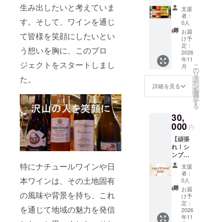
10,000
をお送
生み出したいと考えていま
支援
円】 ・
りしま
者：
す。そして、ワインを通じ
オープ
す。 ②
0人
ンした
新店舗
お届
て皆様を笑顔にしたいとい
店舗
のHP内
け予
で、ご
【プロ
定：
う想いを胸に、このプロ
飲食に
2026
ジェク
年11
利用頂
ト支援
ジェクトをスタートしまし
こ
月
ける チ
者一
の
リ
ケット
覧】へ
タ
た。
ー
をお送
の お名
ン
詳細を見る
を
りしま
前掲
選
択
す。 ・
載。 ・
す
る
現金へ
掲載期
30,
の交換
間：グ
はいた
000
ランド
円
しかね
オープ
【頑張
ます。
ン〜事
れ！シ
お釣り
業が 存
ンプル
は出ま
続する
支援
せん。
限り掲
特にナチュールワインや日
支援
30,000
・初回
載。 ※
者：
円】 こ
来店時
本ワインは、その土地固有
支援
0人
のコー
にお渡
時、必
お届
の風味や背景を持ち、これ
スは純
しいた
ず備考
け予
粋な支
しま
定：
欄にお
を通じて地域の魅力を発信
援のお
2026
す。ス
名前
年11
願いで
タッフ
（HP掲