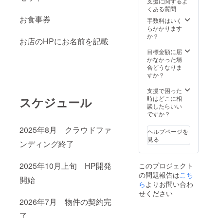
支援に関するよ
格に違
でも
容は同
くある質問
いがあ
可）を
一とな
お食事券
ります
ご記入
ります
手数料はいく
が、
くださ
ので、
らかかります
「もっ
い。
ご理解
か？
お店のHPにお名前を記載
と応援
【本リ
の上お
した
ターン
選びく
目標金額に届
い」
につい
ださ
かなかった場
「少し
て】 本
い。
合どうなりま
でも力
リター
すか？
になり
ンは、
たい」
【頑張
支援で困った
という
れ！シ
時はどこに相
スケジュール
方に向
ンプル
談したらいい
けて設
支援
ですか？
定させ
10,000
ていた
円】と
2025年8月 クラウドファ
ヘルプページを
だいて
同じ内
見る
ンディング終了
おりま
容にな
す。内
りま
容は同
す。価
2025年10月上旬 HP開発
このプロジェクト
一とな
格に違
の問題報告は
ります
いがあ
こち
開始
ので、
ります
ら
よりお問い合わ
ご理解
が、
せください
の上お
「もっ
2026年7月 物件の契約完
選びく
と応援
ださ
した
了