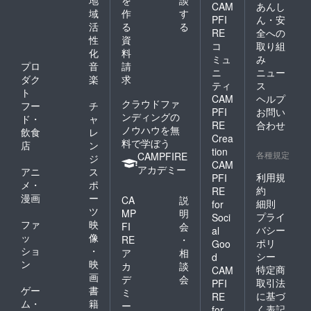
地
を
談
CAM
あんし
域
作
す
PFI
ん・安
活
る
る
RE
全への
性
資
コ
取り組
化
料
ミュ
み
プロ
音
請
ニ
ニュー
ダク
楽
求
ティ
ス
ト
CAM
ヘルプ
クラウドファ
フー
チ
PFI
お問い
ンディングの
ド・
ャ
RE
合わせ
ノウハウを無
飲食
レ
Crea
料で学ぼう
店
ン
tion
各種規定
CAMPFIRE
ジ
CAM
アカデミー
アニ
ス
利用規
PFI
メ・
ポ
約
RE
漫画
ー
CA
説
細則
for
ツ
MP
明
プライ
Soci
ファ
映
FI
会
バシー
al
ッ
像
RE
・
ポリ
Goo
ショ
・
ア
相
シー
d
ン
映
カ
談
特定商
CAM
画
デ
会
取引法
PFI
ゲー
書
ミ
に基づ
RE
ム・
籍
ー
く表記
for