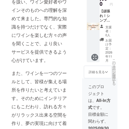
を扱い、ワイン愛好者やワ
て、 お
オープ
0
円
礼の
ン〜事
インそのものへの理解を深
メッ
【頑張
業が 存
セージ
れ！シ
続する
めて来ました。専門的な知
をお送
ンプル
限り掲
りしま
支援
載。 ※
識を持つだけでなく、実際
支援
す。 ②
100,000
支援
者：
新店舗
円】 こ
にワインを楽しむ方々の声
時、必
0人
のHP内
のコー
ず備考
お届
を聞くことで、より良い
【プロ
スは純
欄にお
け予
ジェク
粋な支
名前
定：
サービスを提供できるよう
ト支援
援のお
2026
（HP掲
年11
者一
願いで
載用、
心がけています。
こ
月
覧】へ
す。 ①
ニック
の
リ
の お名
ご支援
ネーム
タ
ー
前掲
を頂い
でも
ン
詳細を見る
また、ワインを一つのツー
を
載。 ・
た皆様
可）を
選
択
掲載期
には感
ご記入
ルとして、皆様が集える場
す
る
間：グ
謝の気
くださ
このプロ
所を作りたいと考えていま
ランド
持ちを
い。
ジェクト
オープ
込め
【本リ
す。そのためにインテリア
ン〜事
て、 お
ターン
は、
All-In方
業が 存
礼の
につい
にもこだわり、訪れる方々
式
です。
続する
メッ
て】 本
限り掲
セージ
リター
目標金額に
がリラックス出来る空間を
載。 ※
をお送
ンは、
関わらず、
支援
りしま
【頑張
作り、夢の実現に向けて着
時、必
す。 ②
れ！シ
2025/09/30