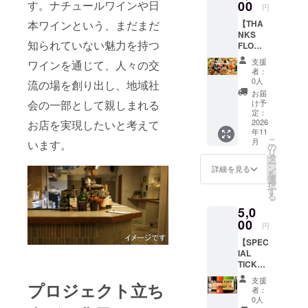
はいた
00
す。ナチュールワインや日
す。
円
しかね
【THA
本ワインという、まだまだ
ます。
NKS
お釣り
知られていない魅力を持つ
FLOWE
は出ま
R 5,000
せん。
支援
ワインを通じて、人々の交
円】 感
・初回
者：
謝の気
来店時
0人
流の場を創り出し、地域社
持ちを
にお渡
お届
込め
しいた
け予
会の一部として親しまれる
て、
しま
定：
3,000円
2026
お店を実現したいと考えて
す。ス
年11
相当の
タッフ
こ
月
います。
花束と
にクラ
の
リ
お礼の
ウド
タ
ー
メッ
ファン
ン
詳細を見る
を
セージ
ディン
選
択
をお送
グで支
す
る
りしま
援をし
5,0
す。 ※
た旨
支援
00
を、お
円
時、必
声かけ
【SPEC
ずお名
くださ
IAL
前とご
い。 ・
TICKET
住所を
有効期
5,000
ご記載
間：グ
支援
プロジェクト立ち
円】 ・
くださ
ランド
者：
オープ
い。 郵
オープ
0人
ンした