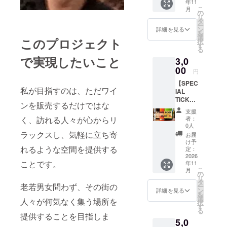
年11
相当の
こ
月
花束と
の
リ
お礼の
タ
ー
メッ
ン
詳細を見る
を
セージ
選
このプロジェクト
択
をお送
す
る
りしま
で実現したいこと
3,0
す。 ※
支援
00
円
時、必
【SPEC
ずお名
私が目指すのは、ただワイ
IAL
前とご
TICKET
住所を
ンを販売するだけではな
3,000
ご記載
支援
円】 ・
くださ
者：
く、訪れる人々が心からリ
オープ
い。 郵
0人
ンした
送をご
ラックスし、気軽に立ち寄
お届
店舗
希望さ
け予
で、ご
れるような空間を提供する
れない
定：
飲食に
2026
方に
ことです。
年11
利用頂
は、
こ
月
ける チ
オープ
の
リ
ケット
ンした
タ
老若男女問わず、その街の
ー
をお送
店舗で
ン
詳細を見る
を
りしま
お渡し
選
人々が何気なく集う場所を
択
す。 ・
するこ
す
る
現金へ
とも可
提供することを目指しま
5,0
の交換
能で