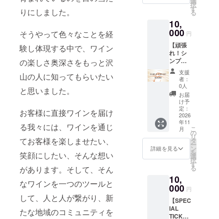
選
択
をお送
グで支
す
りにしました。
る
りしま
援をし
10,
す。 ※
た旨
支援
000
を、お
そうやって色々なことを経
円
時、必
声かけ
【頑張
ずお名
くださ
験し体現する中で、ワイン
れ！シ
前とご
い。 ・
ンプル
の楽しさ奥深さをもっと沢
住所を
有効期
支援
ご記載
間：グ
支援
山の人に知ってもらいたい
10,000
くださ
ランド
者：
円】 こ
い。 郵
オープ
0人
と思いました。
のコー
送をご
ン〜1年
お届
スは純
希望さ
間
け予
粋な支
れない
定：
お客様に直接ワインを届け
援のお
2026
方に
年11
願いで
は、
る我々には、ワインを通じ
こ
月
す。 ①
オープ
の
リ
ご支援
ンした
てお客様を楽しませたい、
タ
ー
を頂い
店舗で
ン
詳細を見る
を
笑顔にしたい、そんな想い
た皆様
お渡し
選
択
には感
するこ
す
る
があります。そして、そん
謝の気
とも可
10,
持ちを
能で
なワインを一つのツールと
込め
000
す。
円
て、 お
して、人と人が繋がり、新
【SPEC
礼の
IAL
メッ
たな地域のコミュニティを
TICKET
セージ