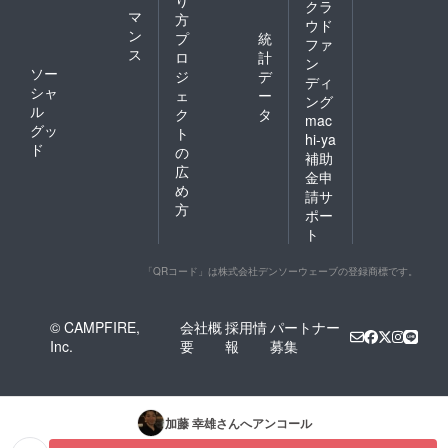
り
クラ
マ
方
ウド
ン
プ
統
ファ
ス
ロ
計
ン
ソー
ジ
デ
ディ
シャ
ェ
ー
ング
ル
ク
タ
mac
グッ
ト
hi-ya
ド
の
補助
広
金申
め
請サ
方
ポー
ト
「QRコード」は株式会社デンソーウェーブの登録商標です。
© CAMPFIRE,
会社概
採用情
パートナー
Inc.
要
報
募集
加藤 幸雄
さんへアンコール