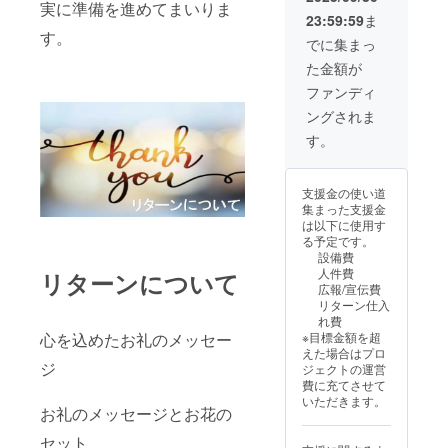
ず備考
新店舗
実に準備を進めてまいりま
ンプル
23:59:59
ま
欄にお
のHP内
支援
す。
名前
【プロ
10,000
でに集まっ
（HP掲
ジェク
円】と
た金額が
載用、
ト支援
同じ内
ニック
者一
容にな
ファンディ
ネーム
覧】へ
りま
ングされま
でも
の お名
す。価
可）を
前掲
格に違
す。
ご記入
載。 ・
いがあ
くださ
掲載期
ります
い。
間：グ
が、
支援金の使い道
【本リ
ランド
「もっ
集まった支援金
ターン
オープ
と応援
は以下に使用す
につい
ン〜事
した
る予定です。
て】 本
業が 存
い」
設備費
リター
続する
「少し
人件費
リターンについて
ンは、
限り掲
でも力
広報/宣伝費
【頑張
載。 ※
になり
リターン仕入
れ！シ
支援
たい」
れ費
ンプル
時、必
という
※目標金額を超
心を込めたお礼のメッセー
支援
ず備考
方に向
えた場合はプロ
10,000
欄にお
けて設
ジ
ジェクトの運営
円】と
名前
定させ
費に充てさせて
同じ内
（HP掲
ていた
いただきます。
容にな
載用、
だいて
お礼のメッセージとお花の
りま
ニック
おりま
す。価
ネーム
す。内
セット