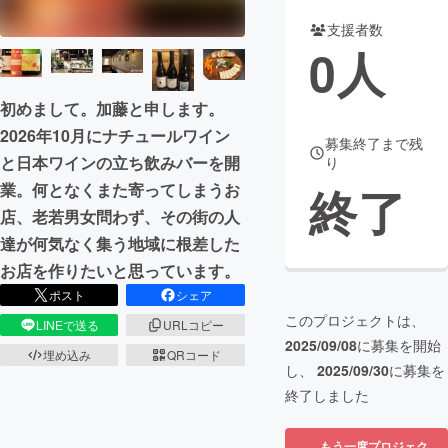
支援者数
まちづくり・地域活性化
0
人
CAMPFIRE for Social Good
CAMPFIRE Creation
初めまして。加藤と申します。
CAMPFIREふるさと納税
machi-ya
コミュニティ
2026年10月にナチュールワイン
募集終了まで残
と日本ワインの立ち飲みバーを開
り
終了
業。何となくまた寄ってしまうお
店、老若男女問わず、その街の人
達が何気なく集う地域に根差した
お店を作りたいと思っています。
ポスト
シェア
このプロジェクトは、
LINEで送る
URLコピー
2025/09/08
に募集を開始
埋め込み
QRコード
し、
2025/09/30
に募集を
終了しました
もう一度プロジェク