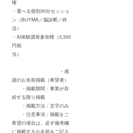
（A4サ
権
イズ・
URLを
・選べる個別30分セッショ
全10
お送り
ページ
しま
ン（BUYMA／脳診断／終
程度）
す。
内
活）
容：1.
有効期
脳診断
・AI体験講座参加権（3,300
限：
タイプ
URL送
別アド
円相
付から
バイス
90日以
当）
（4ペー
内にダ
ジ）
ウン
ロード
2.
してく
・感
終活ミ
ださ
ニワー
い。
謝のお名前掲載（希望者）
ク（3
ペー
・掲載期間：事業が存
ジ）
続する限り掲載
3.
・掲載方法：文字のみ
ビジョ
ン設計
・注意事項：掲載をご
ワーク
（3ペー
希望の場合は、必ず備考欄
ジ）
提
に掲載するお名前をご記入