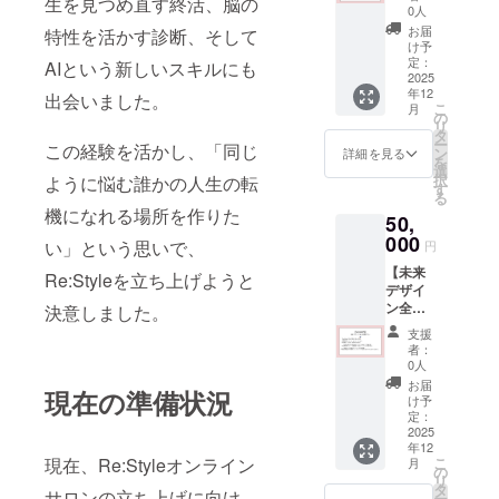
生を見つめ直す終活、脳の
Re:Styl
ス宛に
回答
0人
メール
eサロン
後、自
アドレ
お届
特性を活かす診断、そして
3ヶ月参
視聴用
動で結
け予
ス宛に
加券
URL（Y
定：
果レ
AIという新しいスキルにも
ご案内
・
2025
ouTube
ポート
いたし
年12
実施概
限定公
出会いました。
（4タイ
ます。
こ
月
要：サ
開また
の
プ分
リ
ロン内
は
タ
析）を
ー
この経験を活かし、「同じ
のコン
Google
ン
PDFで
詳細を見る
を
テンツ
ドライ
選
お届け
択
ように悩む誰かの人生の転
を全て
ブリン
す
しま
る
学べ
ク）を
す。
機になれる場所を作りた
50,
る。
お送り
・
000
しま
有効期
い」という思いで、
円
す。
限：
【未来
・
Re:Styleを立ち上げようと
URL送
デザイ
（３ヶ
視聴期
付から
ン全力
月間動
決意しました。
限：
30日以
応援プ
画視聴
URL送
内にご
支援
ラン】
や資料
付から
回答く
者：
・
見放
90日間
0人
ださ
Re:Styl
題、勉
有効
い。
お届
現在の準備状況
eサロン
強会参
・
け予
※「法令
参加
加OK）
定：
内容：
に基づ
（12ヶ
2025
・
BUYMA
く医
年12
月分）
有効期
の概
療、診
こ
現在、Re:Styleオンライン
月
・
限：令
の
要、ア
療行為
リ
実施概
和８年
タ
カウン
ではご
サロンの立ち上げに向け
ー