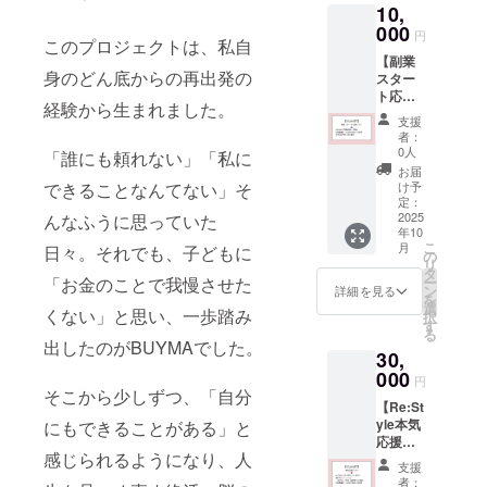
を立ち上げ
10,
メール
開催方
る第一歩で
アドレ
000
法：
円
このプロジェクトは、私自
ス宛に
す。
Zoom（
【副業
オンラ
身のどん底からの再出発の
スター
「脳診
イン）
どうぞよろ
ト応援
断ミニ
・
経験から生まれました。
プラ
テス
有効期
しくお願い
支援
ン】 ・
ト」の
限：
者：
いたします
BUYMA
受診用
2025年
0人
「誰にも頼れない」「私に
入門講
🌸
URLを
10月31
お届
座（録
お送り
日まで
け予
できることなんてない」そ
画動
しま
定：
・
画）
2025
んなふうに思っていた
す。
支援者
年10
・
・
様の通
こ
月
日々。それでも、子どもに
収録時
ミニテ
の
信環
リ
間：約
ストは
タ
境・通
ー
「お金のことで我慢させた
60分
スマ
ン
信費は
詳細を見る
を
・
ホ・パ
選
各自で
くない」と思い、一歩踏み
択
提供方
ソコン
す
ご負担
る
法：ご
からア
くださ
出したのがBUYMAでした。
30,
支援い
クセス
い。
ただい
000
可能
・
円
た方
で、所
そこから少しずつ、「自分
詳細や
【Re:St
に、登
要時間
参加用
yle本気
にもできることがある」と
録いた
は約5〜
URL
応援プ
だいた
10分で
は、登
感じられるようになり、人
ラン】
メール
す。
録いた
支援
・
アドレ
・
だいた
者：