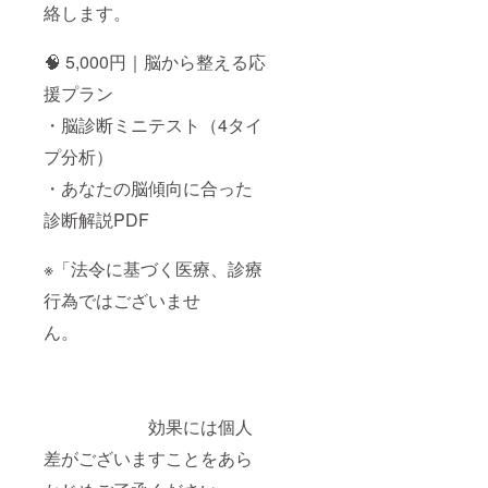
フォー
絡します。
効果
ム
には個
URL）
人差が
をお送
🧠 5,000円｜脳から整える応
ござい
りしま
ますこ
援プラン
す。
とをあ
・
らかじ
・脳診断ミニテスト（4タイ
利用方
めご了
法：AI
承くだ
プ分析）
フュー
さ
チャリ
い。」
・あなたの脳傾向に合った
スト講
・終活
座（全8
診断解説PDF
ミニ
回・通
ワーク
常
シート
44,000
※「法令に基づく医療、診療
（PDF
円）を
）
行為ではございませ
お申し
込みの
形式：
ん。
際に
PDF
データ
割引
（A4サ
コード
イズ・
をご入
全3ペー
力いた
効果には個人
ジ）
だく
差がございますことをあら
と、
内容：
5,000円
終活の