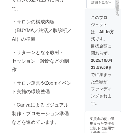
要：サ
３月末
ン
ト開
詳細を見る
ざいま
を
ロン内
まで
選
設、商
て、
せ
択
のコン
・
す
品リ
ん。
る
テンツ
受講方
サーチ
このプロ
を全て
法：オ
・サロンの構成内容
の基
ジェクト
学べ
ンライ
礎、
（BUYMA／終活／脳診断／
る。
ン（ス
は、
All-In方
プレッ
出品の
AI）の準備
式
です。
ドシー
流れを
ト/ZOO
初心者
目標金額に
（12ヶ
M/動
向けに
・リターンとなる教材・
関わらず、
月間動
画） ・
解説し
画視聴
選べる
ていま
2025/10/04
セッション・診断などの制
や資料
個別30
す。ス
23:59:59
ま
見放
分セッ
作
マホ・
題、勉
ション
パソコ
でに集まっ
強会参
（BUY
ンから
た金額が
加OK）
・サロン運営やZoomイベン
MA／終
視聴可
・
活／
能で
ファンディ
ト実施の環境整備
有効期
脳）
す。 ・
効果
ングされま
限：令
・
AI体験
には個
和８年
実施概
講座
す。
人差が
・Canvaによるビジュアル
12月末
要：30
（通常
ござい
まで
分×１回
3,300
ますこ
制作・プロモーション準備
・
・
円）参
とをあ
支援金の使い道
受講方
有効期
加権
などを進めています。
らかじ
集まった支援金
法：オ
限：令
・
めご了
は以下に使用す
ンライ
和８年3
実施概
承くだ
る予定です。