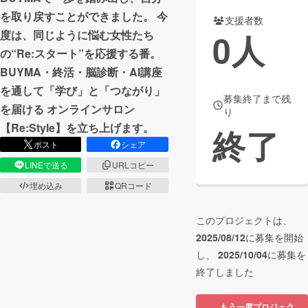
を取り戻すことができました。 今
支援者数
まちづくり・地域活性化
0
人
度は、同じように悩む女性たち
の“Re:スタート”を応援する番。
CAMPFIRE for Social Good
CAMPFIRE Creation
BUYMA・終活・脳診断・AI講座
CAMPFIREふるさと納税
machi-ya
コミュニティ
を通して「学び」と「つながり」
募集終了まで残
を届ける オンラインサロン
り
【Re:Style】を立ち上げます。
終了
ポスト
シェア
LINEで送る
URLコピー
埋め込み
QRコード
このプロジェクトは、
2025/08/12
に募集を開始
し、
2025/10/04
に募集を
終了しました
もう一度プロジェク