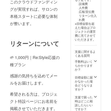
ン（ス
このクラウドファンディン
月末ま
要：90
さ
設備費
プレッ
で
分×１回
い。」
人件費
グが実現すれば、サロンの
ドシー
・
・
・あな
広報/宣伝費
ト/ZOO
受講方
有効期
たの脳
リターン仕入
本格スタートに必要な体制
M/動
法：オ
限：令
傾向に
れ費
画） ・
ンライ
和７年
合った
が整います。
※目標金額を超
個別90
ン
12月末
診断解
えた場合はプロ
分マン
（ZOO
まで
説PDF
ジェクトの運営
ツーマ
M） ・
・
費に充てさせて
ンセッ
AI体験
受講方
形
いただきます。
ション
講座参
リターンについて
法：オ
式：
・
加券
ンライ
PDF
実施概
・
ン
データ
支援に関するよ
要：90
実施概
（ZOO
（A4サ
くある質問
分×１回
🌱 1,000円｜Re:Style応援の
要：60
M） ・
イズ・
・
分×１回
手数料はいく
Re:Styl
全4ペー
種プラン
有効期
・
らかかります
e先行案
ジ）
限：令
有効期
か？
内＆ご
和８年3
限：令
招待状
内
感謝の気持ちを込めてメー
月末ま
和８年3
目標金額に届
・
容：脳
で
月末ま
かなかった場
Re:Styl
診断（4
ルをお届けします。
・
で
合どうなりま
eオンラ
タイプ
受講方
・
すか？
インサ
分析）
法：オ
受講方
ロンの
希望される方は、プロジェ
の結果
ンライ
法：オ
支援で困った
先行案
と特
ン
ンライ
クト特設ページにお名前を
時はどこに相
内は、
徴、活
（ZOO
ン
談したらいい
登録い
かし方
掲載させていただきます。
M） ・
（ZOO
ですか？
ただい
のアド