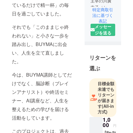
主宰の川廣
ているだけで精一杯」の毎
幸子（かわ
特定商取引
日を過ごしていました。
ひろ さち
法に基づく
こ）です。
表記
メッセー
それでも「このままじゃ終
ジを送る
かつて私
われない」と小さな一歩を
は、貯金ゼ
踏み出し、BUYMAに出会
ロ・口座は
い、人生を立て直しまし
マイナス。
リターンを
子育てをひ
た。
とりで抱
選ぶ
え、「どう
今は、BUYMA講師としてだ
生きていけ
けでなく、脳診断（ブレイ
目標金額
ばいいんだ
未達でも
ンアナリスト）や終活セミ
ろう」と悩
リターン
む毎日を過
ナー、AI講座など、人生を
が届きま
ごしていま
す
(All-in
整えるための学びを届ける
方式)
した。
活動をしています。
そんな中、
1,0
00
BUYMAとい
円
このプロジェクトは、過去
う在宅でで
【Re:St