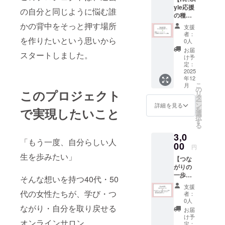
yle応援
きる物販に
の自分と同じように悩む誰
の種プ
出会い、少
ラン】
かの背中をそっと押す場所
支援
しずつ経済
感謝の
者：
気持ち
を作りたいという思いから
的・精神的
0人
を込め
お届
な自立を取
スタートしました。
てメー
け予
り戻してき
ルをお
定：
届けし
2025
ました。
年12
ます。
こ
月
希望さ
の
このプロジェクト
リ
れる方
その経験を
タ
ー
は、プ
ン
詳細を見る
活かして、
を
で実現したいこと
ロジェ
選
択
現在は
クト特
す
る
設ペー
✅BUYMA物
3,0
ジにお
販講師
「もう一度、自分らしい人
名前を
00
円
✅ブレインア
掲載さ
生を歩みたい」
【つな
せてい
ナリスト
がりの
ただき
（脳診断）
一歩プ
ます。
そんな想いを持つ40代・50
ラン】
・掲載
✅終活・エン
支援
オンラ
期間：
代の女性たちが、学び・つ
者：
ディング
インお
事業が
0人
ノート講師
話会
ながり・自分を取り戻せる
存続す
お届
（Zoom
る限り
け予
✅AI講師
オンラインサロン
）への
掲載 ・
定：