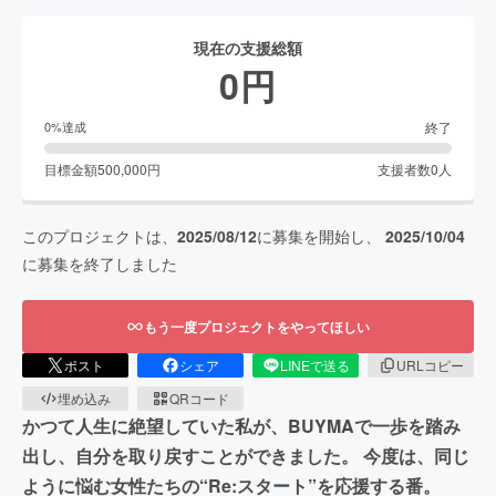
現在の支援総額
0
円
終了
0
%達成
目標金額
500,000
円
支援者数
0
人
このプロジェクトは、
2025/08/12
に募集を開始し、
2025/10/04
に募集を終了しました
もう一度プロジェクトをやってほしい
ポスト
シェア
LINEで送る
URLコピー
埋め込み
QRコード
かつて人生に絶望していた私が、BUYMAで一歩を踏み
出し、自分を取り戻すことができました。 今度は、同じ
ように悩む女性たちの“Re:スタート”を応援する番。