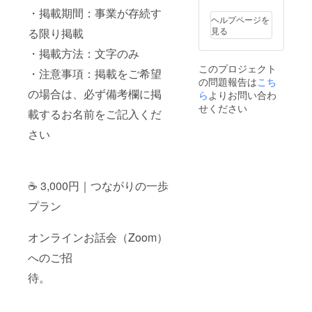
AI講座
M） ・
たメー
バイス
・掲載期間：事業が存続す
（全8回
感謝の
ルアド
ヘルプページを
／通常
お名前
レス宛
提供
見る
る限り掲載
44,000
掲載
に
方法：
円）
（希望
登録い
・掲載方法：文字のみ
・
者）
お送り
ただい
このプロジェクト
実施概
・
・注意事項：掲載をご希望
しま
たメー
の問題報告は
要：90
こち
掲載期
す。
ルアド
分×８回
の場合は、必ず備考欄に掲
間：事
ら
よりお問い合わ
・
レス宛
・
業が存
ご招待
せください
にPDF
載するお名前をご記入くだ
有効期
続する
状は
ダウン
限：令
限り掲
メール
ロード
さい
和８年
載
にて専
用
８月末
・
用申込
まで
掲載方
フォー
・
法：文
ムの
URL
受講方
字のみ
URLを
☕ 3,000円｜つながりの一歩
をお送
法：オ
・
お送り
りしま
ンライ
プラン
注意事
します
す。
ン
項：掲
ので、
（ZOO
載をご
有効
オンラインお話会（Zoom）
M）
希望の
そちら
期限：
→ 希望
場合
からお
URL送
へのご招
者には
は、必
申し込
付から
5,000円
ず備考
みくだ
90日以
待。
割引
欄に掲
さい。
内にダ
クーポ
載する
・
ウン
ンを発
お名前
有効期
ロード