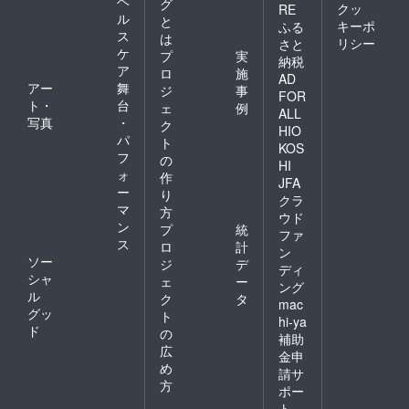
ヘ
グ
クッ
RE
ル
と
キーポ
ふる
ス
は
リシー
さと
ケ
プ
実
納税
ア
ロ
施
AD
アー
舞
ジ
事
FOR
ト・
台
ェ
例
ALL
写真
・
ク
HIO
パ
ト
KOS
フ
の
HI
ォ
作
JFA
ー
り
クラ
マ
方
ウド
ン
プ
統
ファ
ス
ロ
計
ン
ソー
ジ
デ
ディ
シャ
ェ
ー
ング
ル
ク
タ
mac
グッ
ト
hi-ya
ド
の
補助
広
金申
め
請サ
方
ポー
ト