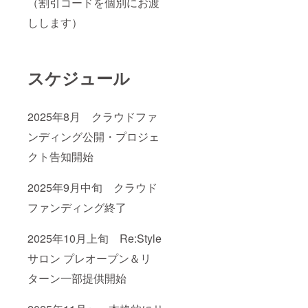
（割引コードを個別にお渡
お名前
をご記
しします）
入くだ
さい
※AI講座
は希望
者のみ
スケジュール
受講可
です。
クラ
ファン
2025年8月 クラウドファ
支援と
は別に
ンディング公開・プロジェ
お申し
クト告知開始
込みが
必要で
す。
2025年9月中旬 クラウド
ファンディング終了
2025年10月上旬 Re:Style
サロン プレオープン＆リ
ターン一部提供開始