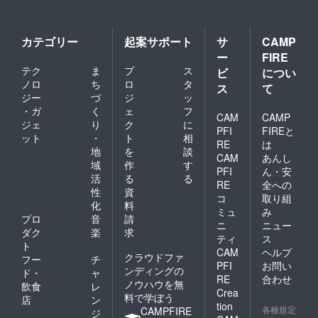
カテゴリー
起案サポート
サ
CAMP
ー
FIRE
テク
ま
プ
ス
ビ
につい
ノロ
ち
ロ
タ
ス
て
ジー
づ
ジ
ッ
・ガ
く
ェ
フ
CAM
CAMP
ジェ
り
ク
に
PFI
FIREと
ット
・
ト
相
RE
は
地
を
談
CAM
あんし
域
作
す
PFI
ん・安
活
る
る
RE
全への
性
資
コ
取り組
化
料
ミュ
み
プロ
音
請
ニ
ニュー
ダク
楽
求
ティ
ス
ト
CAM
ヘルプ
クラウドファ
フー
チ
PFI
お問い
ンディングの
ド・
ャ
RE
合わせ
ノウハウを無
飲食
レ
Crea
料で学ぼう
店
ン
tion
各種規定
CAMPFIRE
ジ