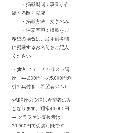
い。 ・
・掲載期間：事業が存
ご希望
の方は
続する限り掲載
特設
ページ
・掲載方法：文字のみ
にお名
・注意事項：掲載をご
前掲載
・
希望の場合は、必ず備考欄
掲載期
間：事
に掲載するお名前をご記入
業が存
続する
ください
限り掲
載
・
・🎓AIフューチャリスト講
掲載方
座（44,000円）の5,000円割
法：文
字のみ
引特典付き（希望者のみ）
・
注意事
項：掲
※AI講座の受講は希望者のみ
載をご
希望の
となります。通常44,000円
場合
は、必
→ クラファン支援者は
ず備考
欄に掲
39,000円で受講可能です。
載する