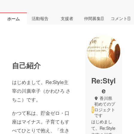
活動報告
支援者
仲間募集
コメント
ホーム
1
2
自己紹介
Re:Styl
はじめまして。Re:Style主
e
宰の川廣幸子（かわひろ さ
香川県
ちこ）です。
初めてのプ
ロジェクト
かつて私は、貯金ゼロ・口
です
座はマイナス。子育てもす
はじめまし
て。Re:Style
べてひとりで抱え、「生き