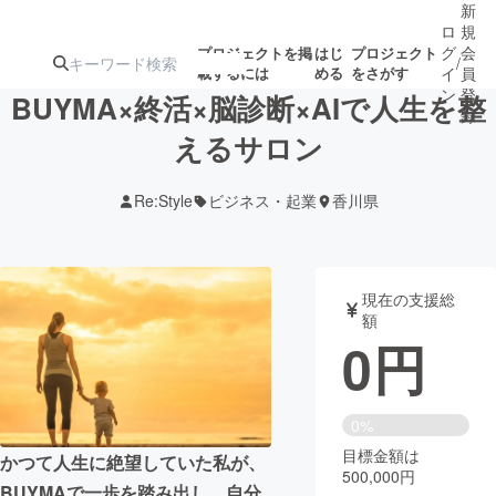
新
ロ
規
グ
会
プロジェクトを掲
はじ
プロジェクト
/
載するには
める
をさがす
イ
員
ン
登
BUYMA×終活×脳診断×AIで人生を整
録
えるサロン
人気のプロ
注目のリ
注目の新着プロ
募集終了が近いプ
もうすぐ公開
Re:Style
ビジネス・起業
香川県
ジェクト
ターン
ジェクト
ロジェクト
されます
アート・写真
音楽
現在の支援総
額
0
円
テクノロジー・ガジェット
ゲーム・サ
映像・映画
書籍・雑誌
0%
目標金額は
かつて人生に絶望していた私が、
500,000円
ビジネス・起業
チャレンジ
BUYMAで一歩を踏み出し、自分