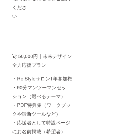
供方
法：登
くださ
録いた
い
だいた
メール
アドレ
ス宛に
PDFダ
ウン
ロード
用
🚀 50,000円｜未来デザイン
全力応援プラン
URLを
お送り
しま
・Re:Styleサロン1年参加権
す。
有
・90分マンツーマンセッ
効期
限：
ション（選べるテーマ）
URL送
付から
・PDF特典集（ワークブッ
90日以
内にダ
クや診断ツールなど）
ウン
・応援者として特設ページ
ロード
してく
にお名前掲載（希望者）
ださ