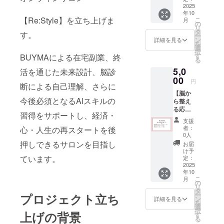
として、女
ご招
2025
掲載方
年10
待。
性の「Re:ス
法：文
【Re:Style】を立ち上げま
こ
月
Re:Styl
字のみ
の
タート」を
リ
eの世界
・注意
タ
す。
ー
支える活動
観を体
事項：
ン
詳細を見る
を
感して
掲載を
選
をしていま
択
いただ
ご希望
す
BUYMAによる在宅副業、終
す。
る
けるミ
の場合
5,0
ニイベ
活を通じた未来設計、脳診
は、必
ントで
00
ず備考
今回のプロ
円
断による自己理解、さらに
す。
欄に掲
ジェクト
【脳か
・
載する
今後必須となるAIスキルの
ら整え
日時：
は、同じよ
お名前
る応援
支援者
をご記
うに「人生
習得をサポートし、経済・
プラ
様と日
入くだ
支援
を整え直し
ン】 ・
程を調
さい
者：
心・人生の再スタートを後
脳診断
整のう
0人
たい」と願
ミニテ
え決定
押しできるサロンを目指し
お届
う方のため
スト（4
（2025
け予
タイプ
ています。
に、
年10月
定：
分析）
2025
末まで
学びとつな
年10
・
に開
こ
月
がりが得ら
ご支援
催）
の
リ
いただ
・
タ
れるオンラ
ー
プロジェクト立ち
いた方
所要時
ン
詳細を見る
インサロン
を
に、登
間：約
選
択
【Re:Style】
録いた
上げの背景
60分
す
る
だいた
・