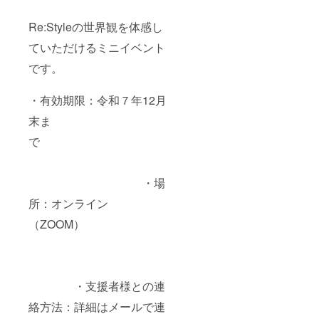
行（受
をご記
限：案
してく
講任
入くだ
内メー
ださ
Re:Styleの世界観を体感し
意）
さい
ル送付
い。
・
から60
※「法令
ていただけるミニイベント
有効期
日以内
に基づ
限：
にお申
く医
です。
2025年
し込み
療、診
10月1日
くださ
療行為
から
い。
ではご
・有効期限：令和７年12月
2026年
ざいま
3月31日
末ま
せ
まで
ん。
・
で
提供方
法：ご
希望の
・場
方に、
登録い
所：オンライン
ただい
たメー
（ZOOM）
ルアド
レス宛
に割引
コード
・支援者様との連
（また
は専用
絡方法：詳細はメールで連
申込