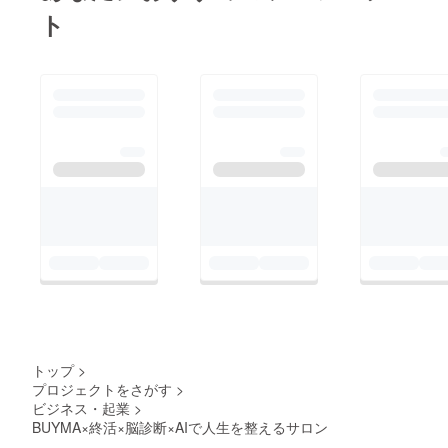
か、メッセージでご連
ト
り戻し、
絡いただけるとありが
より自由に未来
たいです。もしかした
を描けるように
ら、追加のサポートと
なることが一番
して金銭的な支援がで
大きな変化だと
きるかもしれません。
考えています🌸
もし追加でご支
援やご協力をご
検討いただける
場合は、
安心して進めら
れるように
Campfireのメッ
セージ機能を通
トップ
>
じてやり取りで
プロジェクトをさがす
>
きれば幸いです
ビジネス・起業
>
🙏✨
BUYMA×終活×脳診断×AIで人生を整えるサロン