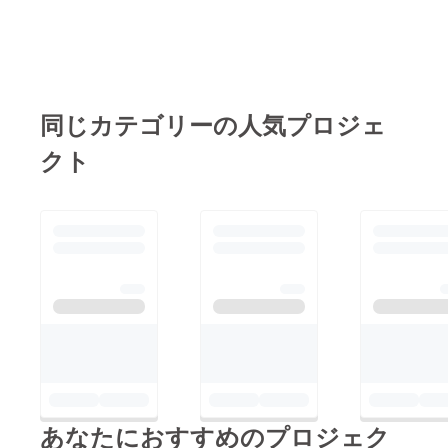
ちましたし、それには
メッセージをい
大きな可能性があると
ただきありがと
感じています。もっと
うございます！
あなたのプロジェクト
プロジェクトに
について詳しく知りた
関心を持ってく
同じカテゴリーの人気プロジェ
いです！集めた資金は
ださり、とても
プロジェクトの重要な
クト
嬉しいです✨
ステップに使われる予
定だと読みましたが、
ご質問の「この
このプロジェクトが完
プロジェクトが
全に実現された場合、
実現した場合の
どのような変化が人々
変化」について
の生活に訪れると思い
ですが、
ますか？詳細をお話し
お金の不安で夢
できることを楽しみに
を諦めていた女
しています！もしよろ
性が、
しければ、私のプロ
「自分の力で収
フィールに記載されて
入を得られる」
あなたにおすすめのプロジェク
いるメールアドレス
という自信を取