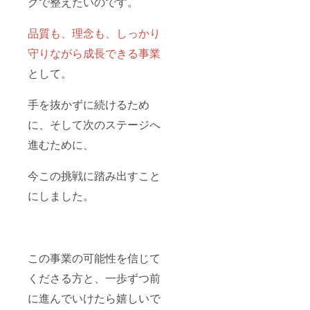
グで整えたいのです。
さい。
お名前
制・匿
・ロゴ
のご紹
名も可
やバ
介 ・公
能で
品質も、理念も、しっかり
ナーを
式
す。
ご希望
Instagr
【掲載
守りながら成長できる事業
の場合
amでの
期間】
は「ロ
投稿ま
活動が
として。
ゴ希
たはハ
続く限
望」と
イライ
り、大
手を抜かずに続けるため
ご記入
トでの
切に掲
くださ
ご紹介
載を続
に、そして次のステージへ
い。
・ロ
けてま
データ
ゴ・バ
いりま
進むために、
送付に
ナーの
す。
ついて
掲載も
【掲載
はプロ
可能で
方法】
今この挑戦に踏み出すこと
ジェク
す（ご
・クラ
ト終了
希望の
ウド
にしました。
後、別
方の
ファン
途メー
み） ※
ディン
ルにて
掲載内
グペー
ご案内
容やサ
ジでの
いたし
イズ
お名前
この事業の可能性を信じて
ます。
は、全
のご紹
※お名
体の雰
介 ・公
くださる方と、一歩ずつ前
前・ロ
囲気に
式
ゴ掲載
合わせ
Instagr
に進んでいけたら嬉しいで
をご希
て調整
amでの