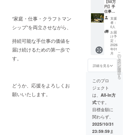
す。 ※
のご厚
つけた
【50万
が、生
お届け
意に、
この工
円】手
産体制
時期は
職人と
房で
仕事の
の整備
余裕を
して深
も、そ
未来
が順調
“家庭・仕事・クラフトマン
支援
もって
く感謝
の想い
に、静
に進ん
者：
設定し
を込め
を貫い
かな信
だ場
シップ”を両立させながら、
0人
ており
て。
ていま
頼を。
合、で
お届
ます
〈感謝
す。 来
⸻
きる限
け予
持続可能な手仕事の価値を
が、生
を込め
年には
どこま
り早め
定：
産体制
て〉 製
育休か
でも丁
2026
にお届
届け続けるための第一歩で
年01
の整備
品は付
ら本業
寧に。
けでき
こ
月
が順調
属しま
へ復帰
どこま
るよう
の
す。
リ
に進ん
せん
予定。
でも誠
努めて
タ
ー
だ場
が、ご
空と大
実に。
まいり
ン
詳細を見る
を
合、で
希望の
地の両
空の上
ます。
選
択
きる限
方には
方を舞
でも、
す
る
り早め
ささや
台
いま工
このプロ
にお届
かなお
に、“手
房の片
どうか、応援をよろしくお
ジェクト
けでき
礼の
でつく
隅で
るよう
メッ
る価
も、変
願いいたします。
は、
All-In方
努めて
セージ
値”を届
わらず
式
です。
まいり
（画像
け続け
大切に
ます。
または
ること
してき
目標金額に
PDF形
が私の
たこと
関わらず、
式）を
目標で
です。
お送り
す。 限
暮らし
2025/10/31
いたし
られた
と子育
23:59:59
ま
ます。
時間の
ての合