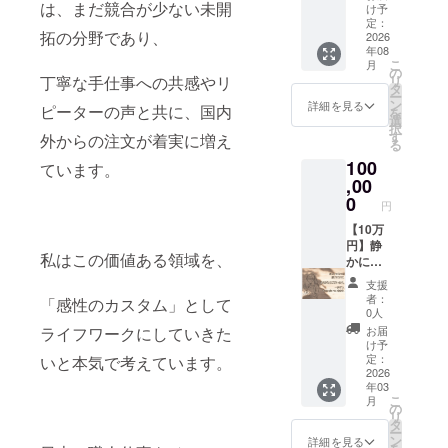
ジム
は、まだ競合が少ない未開
正部品
と、支
け予
合、で
ニー
使用／
定：
援者さ
きる限
拓の分野であり、
JB64／
2026
取付説
まへの
り早め
年08
JB74 対
明書同
感謝の
にお届
こ
月
応 ・全
封） ・
の
証で
けでき
丁寧な手仕事への共感やリ
リ
グレー
新品素
タ
す。 ※
るよう
ー
ド対応
材に塗
ン
お届け
詳細を見る
努めて
ピーターの声と共に、国内
を
→ ご
装済み
選
時期は
まいり
択
注文時
・一点
す
余裕を
外からの注文が着実に増え
ます。
る
にグ
ずつ個
もって
100
レード
ています。
体差あ
設定し
毎の
,00
り（木
ており
「仕
目の表
0
ます
円
様」を
情にこ
が、生
お選び
【10万
だわっ
産体制
くださ
円】静
ていま
の整備
私はこの価値ある領域を、
い ・新
かに応
す）
が順調
品素材
援す“大
［特別
に進ん
支援
に塗装
人の背
保証］
だ場
者：
「感性のカスタム」として
済み ・
中押し
今回
合、で
0人
一点ず
プラン”
は“ガソ
きる限
ライフワークにしていきた
お届
つ個体
⸻
リン周
り早め
け予
差あり
小さな
辺に装
定：
いと本気で考えています。
にお届
（木目
手と暮
2026
着する
けでき
年03
の表情
らしな
パー
るよう
こ
月
にこだ
がら、
ツ”とい
の
努めて
リ
わって
ひとつ
う性質
タ
まいり
ー
いま
ずつ、
を踏ま
ン
ます。
詳細を見る