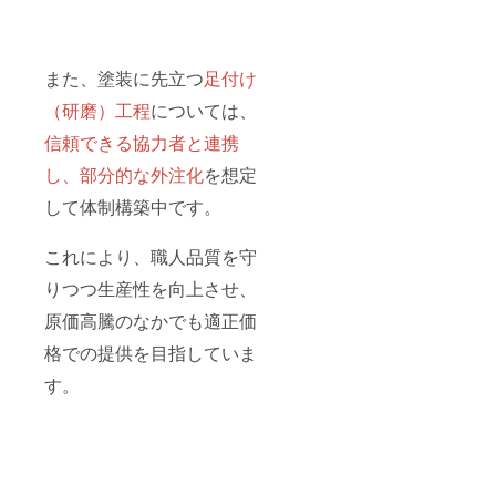
※ご記入
送付に
がない
ついて
場合
はプロ
は、掲
ジェク
また、塗装に先立つ
足付け
載を希
ト終了
望され
後、別
（研磨）工程
については、
ていな
途メー
いもの
ルにて
信頼できる協力者と連携
として
ご案内
扱わせ
いたし
し、部分的な外注化
を想定
ていた
ます。
だきま
※お名
して体制構築中です。
す。
前・ロ
ゴ掲載
これにより、職人品質を守
をご希
望の方
りつつ生産性を向上させ、
は、必
ず備考
原価高騰のなかでも適正価
欄にて
お知ら
格での提供を目指していま
せくだ
さい。
す。
※ご記入
がない
場合
は、掲
載を希
望され