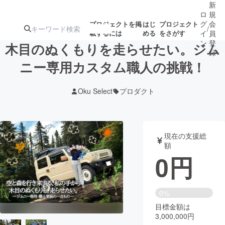
新
ロ
規
グ
会
プロジェクトを掲
はじ
プロジェクト
/
載するには
める
をさがす
イ
員
ン
登
木目のぬくもりを走らせたい。ジム
録
ニー専用カスタム職人の挑戦！
人気のプロ
注目のリ
注目の新着プロ
募集終了が近いプ
もうすぐ公開
Oku Select
プロダクト
ジェクト
ターン
ジェクト
ロジェクト
されます
アート・写真
音楽
現在の支援総
額
0
円
テクノロジー・ガジェット
ゲーム・サ
映像・映画
書籍・雑誌
0%
目標金額は
3,000,000円
ビジネス・起業
チャレンジ