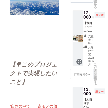
に塗装
の種
選
択
済み ・
類】か
す
る
一点ず
らお選
12,
つ個体
びくだ
残り50
差あり
000
さい。
円
（木目
※お届け
【木目
の表情
時期は
フュー
にこだ
余裕を
エル
わって
もって
リッド
いま
設定し
支援
カ
す）
ており
者：
バー】
［特別
ます
0人
［仕
保証］
が、生
お届
様］ ・
本リ
産体制
け予
ガソリ
ターン
定：
の整備
ンタン
2026
限定で
が順調
年05
クカ
《1年間
【🌳このプロジェ
に進ん
こ
月
バーに
の塗装
の
だ場
リ
貼るだ
保証》
タ
合、で
クトで実現したい
ー
け簡単
をお付
ン
きる限
詳細を見る
を
・ジム
けしま
選
り早め
こと】
択
ニー
す （通
す
にお届
る
JB64／
常は1カ
けでき
13,
JB74 対
月／万
るよう
残り30
応 ・取
000
が一の
努めて
円
付は裏
色落
まいり
【木目
面テー
ち・剥
ます。
リア
プで簡
がれに
“自然の中で、一点モノの価
ゲート
単 ・新