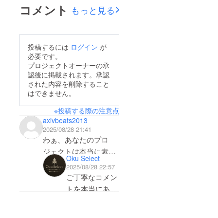
コメント
もっと見る
投稿するには
ログイン
が
必要です。
プロジェクトオーナーの承
認後に掲載されます。承認
された内容を削除すること
はできません。
※投稿する際の注意点
axivbeats2013
2025/08/28 21:41
わぁ、あなたのプロ
ジェクトは本当に素晴
Oku Select
らしいですね！正直に
2025/08/28 22:57
言うと、あなたのアイ
ご丁寧なコメン
デアにとても興味を持
トを本当にあり
ちましたし、それには
がとうございま
大きな可能性があると
す。