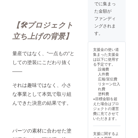
〈ご支
なかで
間に、
でに集まっ
援のお
も、 ひ
一点ず
た金額が
礼と、
とつず
つ塗り
お名前
つ心を
重ねて
ファンディ
掲載に
込めて
きた“手
【🛠プロジェクト
ングされま
つい
塗装を
の仕
て〉 こ
続け、
事”。 こ
す。
立ち上げの背景】
のたび
未来に
れから
のあた
向けた
も続け
たかい
準備を
ていく
支援金の使い道
ご支援
着実に
ために
量産ではなく、“一点もの”と
集まった支援金
に、心
進めて
は、静
は以下に使用す
より感
いま
かに支
しての塗装にこだわり抜く
る予定です。
謝申し
す。 こ
えてく
設備費
——
上げま
の挑戦
ださる
人件費
す。 感
をそっ
誰かの
広報/宣伝費
謝の気
と支え
存在が
リターン仕入
それは趣味ではなく、小さ
持ちを
てくだ
必要で
れ費
込め
さるご
す。 い
な事業として本気で取り組
塗料費
て、ご
厚意
ただい
※目標金額を超
希望の
に、 深
たご支
んできた決意の結果です。
えた場合はプロ
方のお
く、丁
援は、
ジェクトの運営
名前
寧に、
この活
費に充てさせて
（また
お応え
動の
いただきます。
は企業
してま
「礎」
名）を
いりま
として
パーツの素材に合わせた塗
クラウ
す。 ど
大切に
支援に関するよ
ドファ
うか、
使わせ