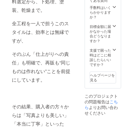
くある質問
料選定から、下処理、塗
ンディ
あたた
ていた
ング
かな応
だきま
手数料はいく
装、乾燥まで。
ページ
援をよ
す。 形
らかかります
や公式
ろしく
ではな
か？
Instagr
お願い
く、想
全工程を一人で担うこのス
amにて
いたし
いで届
目標金額に届
ご紹介
ます。
くご厚
タイルは、効率とは無縁で
かなかった場
させて
〈感謝
意に、
合どうなりま
いただ
を込め
心から
すが、
すか？
きま
て〉 製
の感謝
す。 ※
品は付
を込め
支援で困った
そのぶん「仕上がりへの責
掲載は
きませ
て。
時はどこに相
ご希望
んが、
⸻
談したらいい
任」も明確で、再販も“同じ
制・匿
ご希望
〈感謝
ですか？
名も可
の方
を込め
ものは作れない”ことを前提
能で
に、手
て〉 ♡
ヘルプページを
す。
書きの
手書き
にしています。
見る
【掲載
お礼
のお礼
期間】
メッ
メッ
活動が
セージ
セージ
このプロジェクト
続く限
＋写真
＋特
の問題報告は
り、大
を添え
製フォ
こち
その結果、購入者の方々か
切に掲
た特製
トカー
ら
よりお問い合わ
載を続
フォト
ド
せください
らは「写真よりも美しい」
けてま
カード
（PDF
いりま
（PDF
または
「本当に丁寧」といった
す。
or 印
印刷）
【掲載
刷）を
♡ ハー