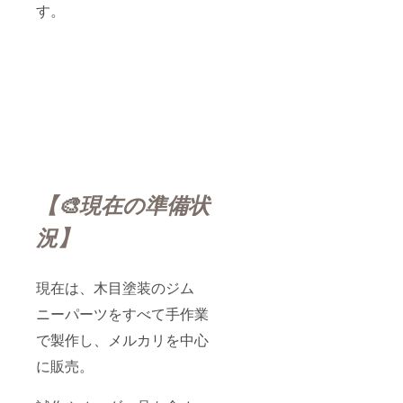
望の方
させて
投稿ま
す。
は、必
いただ
たはハ
ず備考
きま
イライ
欄にて
す。
トでの
お知ら
【ご希
ご紹介
せくだ
望の方
・ロ
さい。
へ】 ・
ゴ・バ
※ご記入
掲載を
ナーの
がない
ご希望
掲載も
場合
の場合
可能で
は、掲
は、備
す（ご
載を希
考欄に
希望の
望され
「掲載
方の
ていな
を希望
み） ※
【🎨現在の準備状
いもの
される
掲載内
として
お名前
容やサ
況】
扱わせ
（また
イズ
ていた
は企業
は、全
だきま
名）」
体の雰
す。
をご記
囲気に
現在は、木目塗装のジム
入くだ
合わせ
さい。
て調整
ニーパーツをすべて手作業
・ロゴ
させて
やバ
いただ
で製作し、メルカリを中心
ナーを
きま
に販売。
ご希望
す。
の場合
【ご希
は「ロ
望の方