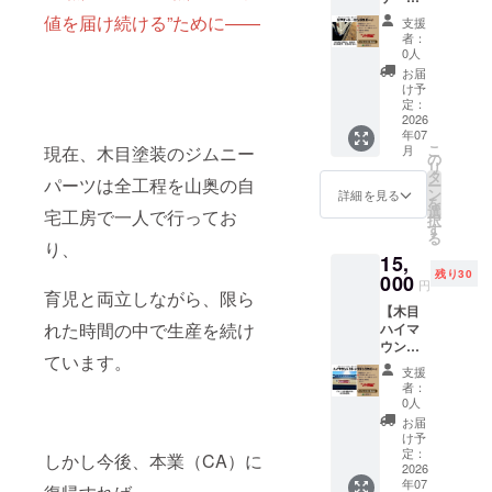
安心対
ヒンジ
品素材
応） こ
値を届け続ける”ために——
支援
カ
に塗装
れは、
者：
バー】
済み ・
品質へ
0人
［仕
一点ず
の自信
お届
様］ ・
つ個体
と、支
け予
ジム
差あり
定：
援者さ
ニー
2026
（木目
まへの
年07
JB64／
の表情
感謝の
こ
現在、木目塗装のジムニー
月
JB74 対
にこだ
の
証で
リ
応 ・新
わって
タ
す。 ※
パーツは全工程を山奥の自
ー
品素材
いま
ン
お届け
詳細を見る
を
に塗装
す）
選
時期は
宅工房で一人で行ってお
択
済み ・
［特別
す
余裕を
る
一点ず
保証］
り、
もって
15,
つ個体
今回
設定し
残り30
差あり
000
は“ガソ
ており
円
育児と両立しながら、限ら
（木目
リン周
ます
【木目
の表情
辺に装
が、生
れた時間の中で生産を続け
ハイマ
にこだ
着する
産体制
ウント
わって
パー
の整備
ています。
ストッ
いま
ツ”とい
が順調
支援
プラン
す）
う性質
に進ん
者：
プカ
［特別
を踏ま
0人
だ場
バー】
保証］
え、 通
合、で
お届
［仕
本リ
常は
け予
きる限
様］ ・
ターン
定：
《1ヶ月
しかし今後、本業（CA）に
り早め
ジム
2026
限定で
保証》
にお届
年07
ニー
《1年間
のとこ