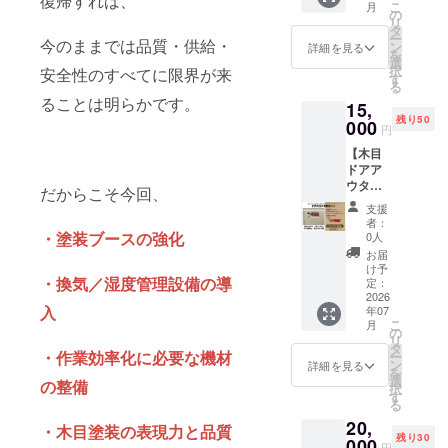
復帰すれば、
けでき
こ
月
JB64／
の塗装
の
ろを、
るよう
リ
JB74 対
保証》
タ
特別に
努めて
ー
今のままでは品質・供給・
応 ・新
をお付
ン
《1年保
詳細を見る
まいり
を
品素材
けしま
選
証》で
ます。
択
安全性のすべてに限界が来
に塗装
す （通
す
お届け
る
済み ・
常は1カ
しま
ることは明らかです。
15,
一点ず
月／万
す。 こ
残り50
つ個体
000
が一の
れは、
円
差あり
色落
品質へ
【木目
（木目
ち・剥
の自信
ドアア
の表情
がれに
と、支
ウター
にこだ
安心対
だからこそ今回、
援者さ
ハンド
わって
応） こ
まへの
支援
ルカ
いま
れは、
感謝の
者：
バー】
す）
・塗装ブースの強化
品質へ
0人
証で
［仕
［特別
の自信
す。 ※
お届
様］ ・
保証］
と、支
け予
お届け
・換気／湿度管理設備の導
ジム
本リ
定：
援者さ
時期は
ニー
2026
ターン
まへの
余裕を
入
年07
JB64／
限定で
感謝の
もって
こ
月
JB74 対
《1年間
の
証で
設定し
リ
応 ・新
の塗装
タ
す。 ※
ており
・作業効率化に必要な機材
ー
品素材
保証》
ン
お届け
詳細を見る
ます
を
に塗装
をお付
選
時期は
が、生
の整備
択
済み ・
けしま
す
余裕を
産体制
る
一点ず
す （通
もって
の整備
20,
つ個体
常は1カ
・木目塗装の表現力と品質
設定し
が順調
残り30
差あり
000
月／万
ており
に進ん
円