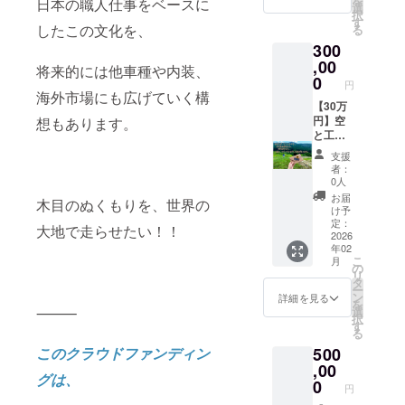
を
日本の職人仕事をベースに
す）
心を込
え、 通
選
択
［特別
めて。
常は
す
したこの文化を、
る
保証］
育休中
《1ヶ月
300
本リ
に始め
保証》
ターン
た挑戦
,00
のとこ
将来的には他車種や内装、
限定で
を、こ
ろを、
0
円
《1年間
の先も
特別に
海外市場にも広げていく構
の塗装
続けて
【30万
《1年保
保証》
いくた
円】空
想もあります。
証》で
をお付
めの一
と工
お届け
けしま
歩に、
房、ど
しま
支援
す （通
応援と
ちらで
す。 こ
者：
常は1カ
いうか
も真っ
れは、
0人
月／万
たちで
直ぐ
品質へ
お届
木目のぬくもりを、世界の
が一の
背中を
に。 3
の自信
け予
色落
押して
万
と、支
定：
大地で走らせたい！！
ち・剥
いただ
フィー
2026
援者さ
年02
がれに
けたら
トの上
まへの
こ
月
安心対
嬉しい
空で学
感謝の
の
リ
応） こ
です。
んだの
証で
タ
ー
れは、
言葉は
は、目
す。 ※
ン
詳細を見る
を
品質へ
いらな
に見え
⸻
お届け
選
択
の自信
い。た
ない“安
時期は
す
る
と、支
だ、信
心”を届
余裕を
このクラウドファンディン
500
援者さ
じて支
けるこ
もって
まへの
える。
と。 今
,00
設定し
グは、
感謝の
そんな
は、地
ており
0
円
証で
あなた
に足を
ます