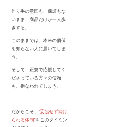
容やサ
させて
掲載に
イズ
いただ
つい
作り手の意図も、保証もな
は、全
きま
て〉 感
体の雰
す。 ※
謝の気
いまま、商品だけが一人歩
囲気に
掲載は
持ちを
合わせ
ご希望
込め
きする。
て調整
制・匿
て、ご
させて
名も可
希望の
いただ
能で
方のお
このままでは、本来の価値
きま
す。
名前
す。
【掲載
（また
を知らない人に届いてしま
【ご希
期間】
は企業
う。
望の方
活動が
名）を
へ】 ・
続く限
クラウ
掲載を
り、大
ドファ
そして、正規で応援してく
ご希望
切に掲
ンディ
の場合
載を続
ング
ださっている方々の信頼
は、備
けてま
ページ
考欄に
いりま
や公式
も、損なわれてしまう。
「掲載
す。
Instagr
を希望
【掲載
amにて
される
方法】
ご紹介
お名前
・クラ
させて
（また
ウド
いただ
は企業
ファン
きま
だからこそ、
“妥協せず続け
名）」
ディン
す。 ※
られる体制”
をこのタイミン
をご記
グペー
掲載は
入くだ
ジでの
ご希望