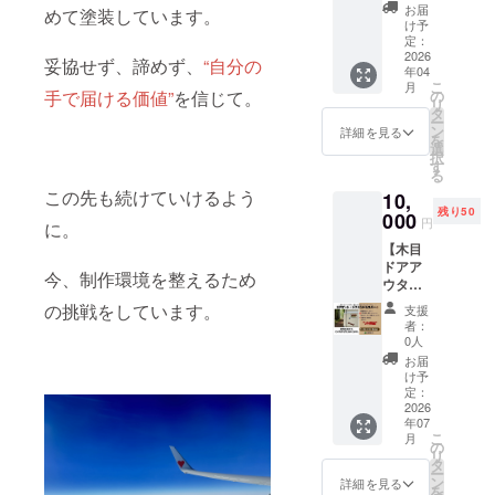
ネッ
いない
お届
めて塗装しています。
ト】 支
けど応
け予
援者さ
援した
定：
ま限定
2026
い」方
妥協せず、諦めず、
“自分の
年04
で、ジ
に おす
こ
月
ムニー
すめの
手で届ける価値”
を信じて。
の
リ
オー
プラン
タ
ー
ナー以
です。
ン
詳細を見る
を
外の方
選
択
にも喜
す
る
んでい
この先も続けていけるよう
10,
ただけ
残り50
る、木
000
円
に。
目塗装
【木目
のハー
ドアア
ト型エ
今、制作環境を整えるため
ウター
ンブレ
ハンド
ムをお
の挑戦をしています。
支援
ルカ
届けし
者：
バー】
ます。
0人
［仕
本体は
お届
様］ ・
手のひ
け予
ジム
らサイ
定：
ニー
2026
ズ。 貼
年07
JB64／
付方法
こ
月
JB74 対
は、下
の
リ
応 ・新
記【リ
タ
ー
品素材
ターン
ン
詳細を見る
を