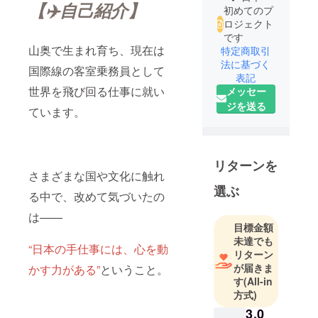
【✈️自己紹介】
初めてのプ
ロジェクト
です
山奥で生まれ育ち、現在は
特定商取引
法に基づく
国際線の客室乗務員として
表記
世界を飛び回る仕事に就い
メッセー
ジを送る
ています。
リターンを
さまざまな国や文化に触れ
選ぶ
る中で、改めて気づいたの
は——
目標金額
未達でも
“日本の手仕事には、心を動
リターン
が届きま
かす力がある”
ということ。
す
(All-in
方式)
3,0