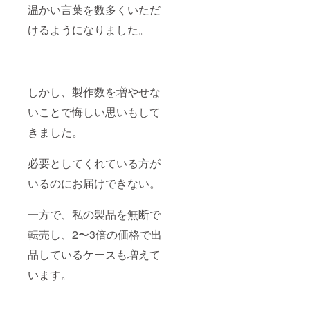
方法】
お送り
ト型 木
温かい言葉を数多くいただ
・クラ
します
目エン
ウド
〈ご支
ブレム
けるようになりました。
ファン
援のお
両面
ディン
礼と、
テープ
グペー
お名前
式 5点
ジでの
掲載に
セット
お名前
つい
（希望
しかし、製作数を増やせな
のご紹
て〉 感
制）
介 ・公
謝の気
→ご自
いことで悔しい思いもして
式
持ちを
身の愛
Instagr
込め
車や、
きました。
amでの
て、ご
大切な
投稿ま
希望の
方への
たはハ
方のお
ギフト
必要としてくれている方が
イライ
名前
として
トでの
（また
お配り
いるのにお届けできない。
ご紹介
は企業
いただ
・ロ
名）を
けま
一方で、私の製品を無断で
ゴ・バ
クラウ
す。
ナーの
ドファ
→本体
転売し、2〜3倍の価格で出
掲載も
ンディ
は手の
可能で
ング
ひらサ
品しているケースも増えて
す（ご
ページ
イズ。
希望の
や公式
〈ご支
います。
方の
Instagr
援のお
み） ※
amにて
礼と、
掲載内
ご紹介
お名前