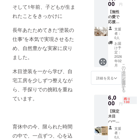
00
円
そして1年前、子どもが生ま
【無性
れたことをきっかけに
の愛で
応援プ
ラン】
長年あたためてきた“塗装の
支援
心から
者：
の感謝
0人
仕事”を本気で実現させるた
を込め
お届
て、ク
め、自然豊かな実家に戻り
け予
ラウド
定：
ました。
ファン
2026
年02
ディン
こ
月
グ限定
の
リ
木目塗装を一から学び、自
の サン
タ
ー
クス
ン
詳細を見る
宅工房を少しずつ整えなが
を
メッ
選
択
セージ
す
ら、手探りでの挑戦を重ね
る
（画像
6,0
or PDF
ています。
残り
形式）
00
100
円
を お届
【限定
けいた
木目
しま
ハート
す。
育休中の今、限られた時間
エンブ
「ジム
支援
レム／
ニーは
者：
の中で、一点ずつ、心を込
マグ
持って
0人