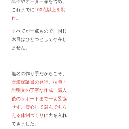
試作やオーダー品を含め、
ゴ希
へ】 ・
望」と
掲載を
これまでに
100点以上を制
ご記入
ご希望
くださ
の場合
作
。
い。
は、備
データ
考欄に
送付に
「掲載
すべてが一点もので、同じ
ついて
を希望
木目はひとつとして存在し
はプロ
される
ジェク
お名前
ません。
ト終了
（また
後、別
は企業
途メー
名）」
ルにて
をご記
ご案内
入くだ
いたし
さい。
無名の作り手だからこそ、
ます。
・ロゴ
※お名
やバ
塗装保証書の発行、梱包・
前・ロ
ナーを
ゴ掲載
ご希望
説明文の丁寧な作成、購入
をご希
の場合
後のサポートまで一切妥協
望の方
は「ロ
は、必
ゴ希
せず、安心して選んでもら
ず備考
望」と
欄にて
ご記入
える体制づくり
に力を入れ
お知ら
くださ
せくだ
い。
てきました。
さい。
データ