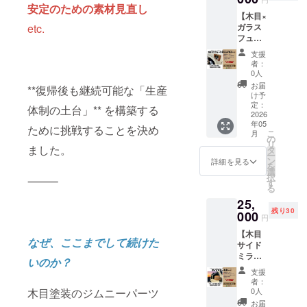
（木目
安定のための素材見直し
が一の
ます
だ場
【木目×
の表情
色落
が、生
合、で
etc.
ガラス
にこだ
ち・剥
産体制
きる限
フュー
わって
がれに
の整備
り早め
エル
いま
安心対
が順調
にお届
支援
リッド
す）
応） こ
に進ん
者：
けでき
カ
［特別
れは、
0人
だ場
るよう
バー】
保証］
品質へ
合、で
お届
努めて
**復帰後も継続可能な「生産
［仕
本リ
の自信
け予
きる限
まいり
様］ ・
ターン
定：
と、支
り早め
体制の土台」** を構築する
ます。
ガソリ
2026
限定で
援者さ
にお届
年05
ンタン
《1年間
ために挑戦することを決め
まへの
けでき
こ
月
クカ
の塗装
の
感謝の
るよう
リ
バーに
ました。
保証》
タ
証で
努めて
ー
貼るだ
をお付
ン
す。 ※
詳細を見る
まいり
を
け簡単
けしま
選
お届け
ます。
択
⸻
・ジム
す （通
す
時期は
る
ニー
常は1カ
余裕を
25,
JB64／
月／万
もって
残り30
JB74 対
000
が一の
設定し
円
応 ・本
色落
ており
【木目
体＋ガ
ち・剥
ます
なぜ、ここまでして続けた
サイド
ラスパ
がれに
が、生
ミラー
ネル構
安心対
産体制
いのか？
カ
造 ・裏
応） こ
の整備
支援
バー】
面より
れは、
が順調
者：
［仕
ネジ装
木目塗装のジムニーパーツ
品質へ
0人
に進ん
様］ ・
着（純
の自信
だ場
お届