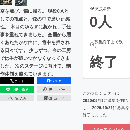
支援者数
空を飛び、森に帰る。 現役CAと
まちづくり・地域活性化
0
人
しての視点と、森の中で磨いた感
性。 木目のゆらぎに惹かれ、手仕
CAMPFIRE for Social Good
CAMPFIRE Creation
事を重ねてきました。 全国から届
CAMPFIREふるさと納税
machi-ya
コミュニティ
募集終了まで残
くあたたかな声に、背中を押され
り
る日々です。 少しずつ、今の工房
終了
では手が追いつかなくなってきま
した。 次のステージに向けて、制
作体制を整えていきます。
ポスト
シェア
LINEで送る
URLコピー
このプロジェクトは、
埋め込み
QRコード
2025/08/13
に募集を開始
し、
2025/10/31
に募集を
終了しました
もう一度プロジェク