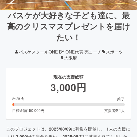
バスケが大好きな子ども達に、最
高のクリスマスプレゼントを届け
たい！
バスケスクールONE BY ONE代表 亮コーチ
スポーツ
大阪府
現在の支援総額
3,000
円
終了
2
%達成
目標金額
150,000
円
支援者数
1
人
このプロジェクトは、
2025/08/09
に募集を開始し、
1
人の支援に
より
3,000
円の資金を集め、
2025/08/31
に募集を終了しました