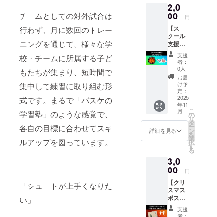
す。
2,0
す。 ま
2025年
た、
00
11月〜
チームとしての対外試合は
円
メール
2026年
【ス
行わず、月に数回のトレー
にてお
1月末日
クール
礼メッ
まで
ニングを通じて、様々な学
支援
セージ
枠】＋
の送信
支援
校・チームに所属する子ど
お礼
と、当
者：
メッ
スクー
0人
もたちが集まり、短時間で
セージ
ルのイ
お届
イベン
ベント
け予
集中して練習に取り組む形
トへの
を宣伝
定：
支援に
2025
する
式です。まるで「バスケの
年11
加え、
ページ
こ
月
学習塾」のような感覚で、
スクー
に、支
の
リ
ルの活
援者一
タ
ー
各自の目標に合わせてスキ
動費に
覧とし
ン
詳細を見る
を
一部を
てお名
選
ルアップを図っています。
択
充てさ
前を掲
す
る
せて頂
載しま
3,0
きま
す。 ※
す。
00
備考欄
円
メール
に掲載
【クリ
にてお
するお
「シュートが上手くなりた
スマス
礼メッ
名前を
ポスト
セージ
い」
入力く
カー
の送信
ださい
支援
ド】 子
をさせ
※掲載期
者：