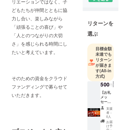
在住。地域
リエーションではなく、子
の子どもた
どもたちが仲間とともに協
ちがバス
力し合い、楽しみながら
ケットボー
リターンを
ルを通じて
「頑張ることの喜び」や
自分らしく
選ぶ
「人とのつながりの大切
成長できる
さ」を感じられる時間にし
よう、月数
目標金額
回の集中ト
たいと考えています。
未達でも
レーニング
リターン
を中心とし
が届きま
す
(All-in
た活動を
方式)
行っていま
そのための資金をクラウド
す。クラブ
500
円
ファンディングで募らせて
チームの垣
【お礼
いただきます。
根を超え
メッ
セージ
て、“一人ひ
＆支援
支援
とりの可能
者一覧
者：
性を最大限
にお名
0人
前掲載
に引き出
お届
（希望
け予
す”ことを理
者の
定：