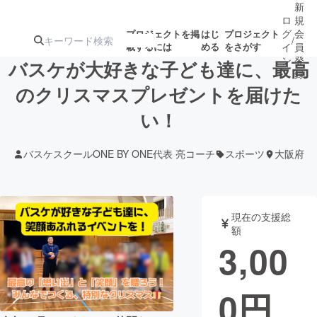
新
ロ
規
グ
会
プロジェクトを掲
はじ
プロジェクト
/
載するには
める
をさがす
イ
員
ン
登
バスケが大好きな子ども達に、最高
録
のクリスマスプレゼントを届けた
い！
人気のプロ
注目のリ
注目の新着プロ
募集終了が近いプ
もうすぐ公開
ジェクト
ターン
ジェクト
ロジェクト
されます
バスケスクールONE BY ONE代表 亮コーチ
スポーツ
大阪府
アート・写真
音楽
現在の支援総
テクノロジー・ガジェット
ゲーム・サ
額
3,00
映像・映画
書籍・雑誌
0
円
ビジネス・起業
チャレンジ