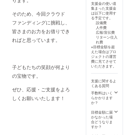
ります。
支援金の使い道
等はス
集まった支援金
ポン
は以下に使用す
そのため、今回クラウド
サー様
る予定です。
側でご
ファンディングに挑戦し、
設備費
用意い
人件費
ただき
皆さまのお力をお借りでき
広報/宣伝費
ます。
リターン仕入
・記事
ればと思っています。
れ費
の文字
※目標金額を超
数は、1
えた場合はプロ
記事あ
ジェクトの運営
たり最
費に充てさせて
大2000
いただきます。
子どもたちの笑顔が何より
文字ま
でとさ
の宝物です。
せてい
支援に関するよ
ただき
くある質問
ます。
ぜひ、応援・ご支援をよろ
・記事
手数料はいく
に掲載
しくお願いいたします！
らかかります
する画
か？
像は、1
記事に
目標金額に届
つき最
かなかった場
大4枚ま
合どうなりま
で使用
すか？
可能で
す。画