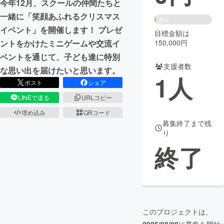
今年12月、スクールの仲間たちと
一緒に「笑顔あふれるクリスマス
まちづくり・地域活性化
2%
イベント」を開催します！ プレゼ
目標金額は
150,000円
ントをかけたミニゲームや交流イ
CAMPFIRE for Social Good
CAMPFIRE Creation
ベントを通じて、子ども達に特別
CAMPFIREふるさと納税
machi-ya
コミュニティ
支援者数
な思い出を届けたいと思います。
1
人
ポスト
シェア
LINEで送る
URLコピー
埋め込み
QRコード
募集終了まで残
り
終了
このプロジェクトは、