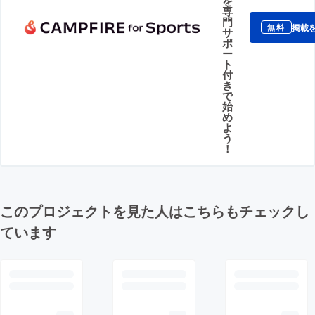
を
専
門
掲載
無料
サ
ポ
ー
ト
付
き
で
始
め
よ
う
！
このプロジェクトを見た人はこちらもチェックし
ています