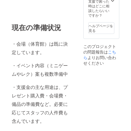
支援で困った
像は高
時はどこに相
解像度
談したらいい
のもの
ですか？
をご用
意くだ
現在の準備状況
ヘルプページを
さい。
見る
・掲載
月の前
月末日
・会場（体育館）は既に決
このプロジェクト
まで
の問題報告は
に、記
こち
定しています。
事デー
ら
よりお問い合わ
タ一式
せください
・イベント内容（ミニゲー
をご提
出くだ
ムやレク）案も複数準備中
さい。
・同じ
記事の
・支援金の主な用途は、プ
再掲載
も可能
レゼント購入費・会場費・
です。
・ご連
備品の準備費など。必要に
絡・ご
応じてスタッフの人件費も
相談は
メール
含んでいます。
にて行
う予定
です ・