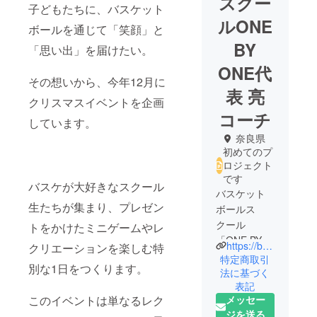
スクー
子どもたちに、バスケット
ルONE
ボールを通じて「笑顔」と
BY
「思い出」を届けたい。
ONE代
その想いから、今年12月に
表 亮
クリスマスイベントを企画
コーチ
しています。
奈良県
初めてのプ
ロジェクト
です
バスケが大好きなスクール
バスケット
生たちが集まり、プレゼン
ボールス
クール
トをかけたミニゲームやレ
「ONE BY
https://basketonebyone.jp/
クリエーションを楽しむ特
ONE」代
特定商取引
別な1日をつくります。
表。
法に基づく
表記
大阪府出
メッセー
このイベントは単なるレク
身・奈良県
ジを送る