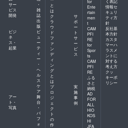
く表記
for
サー
・
と
情報セ
Ente
ビス
雑
は
キュリ
rtain
開発
誌
ク
サ
ティ方
men
出
ラ
ポ
針
t
版
ウ
ー
反社基
CAM
ビジ
ビ
ド
ト
本方針
PFI
ネ
ュ
フ
サ
カスタ
RE
ス・
ー
ァ
ー
マーハ
for
起業
テ
ン
ビ
ラスメ
Spor
ィ
デ
ス
ントに
ts
ー
ィ
対する
CAM
・
ン
考え方
PFI
ヘ
グ
クッ
RE
ル
と
キーポ
ふる
ス
は
リシー
さと
ケ
プ
実
納税
ア
ロ
施
AD
アー
舞
ジ
事
FOR
ト・
台
ェ
例
ALL
写真
・
ク
HIO
パ
ト
KOS
フ
の
HI
ォ
作
JFA