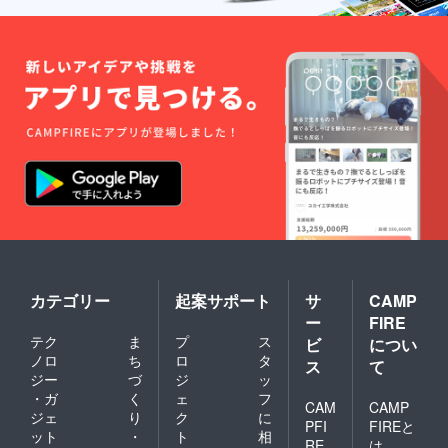
カテゴリー
起案サポート
サ
CAMP
ー
FIRE
テク
ま
プ
ス
ビ
につい
ノロ
ち
ロ
タ
ス
て
ジー
づ
ジ
ッ
・ガ
く
ェ
フ
CAM
CAMP
ジェ
り
ク
に
PFI
FIREと
ット
・
ト
相
RE
は