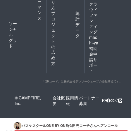
ー
り
クラ
マ
方
ウド
ン
プ
統
ファ
ス
ロ
計
ン
ソー
ジ
デ
ディ
シャ
ェ
ー
ング
ル
ク
タ
mac
グッ
ト
hi-ya
ド
の
補助
広
金申
め
請サ
方
ポー
ト
「QRコード」は株式会社デンソーウェーブの登録商標です。
© CAMPFIRE,
会社概
採用情
パートナー
Inc.
要
報
募集
バスケスクールONE BY ONE代表 亮コーチ
さんへアンコール