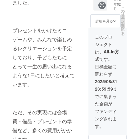
は2000
びくだ
ました。
年02
して広
円・
さい。
こ
月
告を掲
5000円
の
デザイ
リ
載致し
のリ
タ
ンは現
ー
ます。
ターン
ン
時点の
詳細を見る
を
《スポ
と同じ
選
予定と
択
プレゼントをかけたミニ
ンサー
内容に
す
なって
る
記事掲
なりま
おりま
このプロ
ゲームや、みんなで楽しめ
載に関
す。
すが、
ジェクト
する規
今後変
るレクリエーションを予定
約》 ・
更とな
は、
All-In方
掲載す
る場合
しており、子どもたちに
式
です。
る記事
がござ
は、ス
とって一生の思い出になる
いま
目標金額に
ポン
す。あ
関わらず、
サー様
ような1日にしたいと考えて
らかじ
の活動
めご了
2025/08/31
います。
や商
承くだ
23:59:59
ま
品・
さい。
サービ
でに集まっ
スを特
た金額が
集する
内容と
ファンディ
ただ、その実現には会場
し、記
ングされま
事の構
費・備品・プレゼントの準
成案・
す。
文章・
備など、多くの費用がかか
使用す
る画像