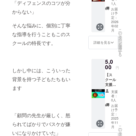
「ディフェンスのコツが分
ども達
て頂き
間は
1人
の手書
ます。
2025年
お届
からない」
きメッ
※このリ
11月〜
け予
セージ
ターン
定：
2026年
を載せ
2026
は5000
1月末日
そんな悩みに、個別に丁寧
年02
た、特
円・
まで
こ
月
別なポ
10000
の
な指導を行うこともこのス
リ
スト
円のリ
タ
ー
カード
ターン
ン
クールの特長です。
詳細を見る
を
をお送
と同じ
選
択
りしま
内容に
す
る
す。 ま
なりま
5,0
た、
す。
メール
00
円
しかし中には、こういった
にてお
【ス
礼メッ
背景を持つ子どもたちもい
クール
セージ
支援
の送信
ます
枠】＋
と、当
支援
お礼
スクー
者：
メッ
ルのイ
0人
セージ
ベント
お届
イベン
を宣伝
け予
トへの
する
定：
「顧問の先生が厳しく、怒
支援に
2025
ページ
年11
加え、
られてばかりでバスケが嫌
に、支
こ
月
スクー
援者一
の
リ
いになりかけていた」
ルの活
覧とし
タ