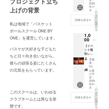
プロジェクト立ち
み）】
2025
念に、プ
年11
メール
上げの背景
レーヤーの
こ
月
にてお
の
リ
個性に寄り
礼メッ
タ
ー
セージ
添った指導
ン
詳細を見る
を
の送信
私は地域で「バスケット
選
を行ってい
択
と、当
す
る
ボールスクール ONE BY
ます。
スクー
1,0
ルのイ
今回のクラ
ONE」を運営しています。
ベント
00
円
ウドファン
を宣伝
【イベ
する
ディングで
バスケが大好きな子どもた
ント報
ページ
は、子ども
告レ
に、支
ちと日々向き合いながら、
たちの楽し
ポート
援者一
支援
（PDF
覧とし
彼らの頑張る姿にたくさん
める環境づ
者：
）】 当
てお名
0人
くりと新し
日のイ
の元気をもらっています。
前を掲
お届
ベント
い挑戦に向
載しま
け予
の様子
す。 ※
定：
けた取り組
や子ど
2026
備考欄
みを、より
年01
も達の
に掲載
こ
月
声をま
するお
多くの方に
の
リ
このスクールは、いわゆる
とめ
名前を
タ
知っていた
ー
た、レ
入力く
ン
詳細を見る
クラブチームとは異なる形
を
だきたく挑
ポート
ださい
選
択
をお届
※掲載期
す
戦していま
態です。
る
けしま
間は