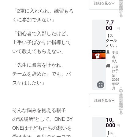
ー
動費に
てお名
ン
詳細を見る
を
一部を
前を掲
選
「2軍に入れられ、練習もろ
択
充てさ
載しま
す
る
せて頂
す。 ※
くに参加できない」
7,7
きま
備考欄
す。
00
に掲載
円
メール
するお
「初心者で入部したけど、
【ス
にてお
名前を
クール
礼メッ
上手い子ばかりに指導して
入力く
オリジ
セージ
ださい
ナルT
いて教えてもらえない」
の送信
※掲載期
支援
シャ
をさせ
間は
者：
ツ】 当
て頂き
2025年
0人
「先生に暴言を吐かれ、
スクー
ます。
11月〜
お届
ルロゴ
※このリ
2026年
け予
チームを辞めた。でも、バ
を記載
ターン
定：
1月末日
した、T
2026
は2000
まで
スケはしたい」
年02
シャツ
円・
こ
月
を送り
10000
の
リ
ます。
円のリ
タ
ー
また、
ターン
ン
詳細を見る
を
メール
と同じ
選
択
にてお
そんな悩みを抱える親子
内容に
す
る
礼メッ
なりま
の“居場所”として、ONE BY
10,
セージ
す。
の送信
000
円
ONEは子どもたちの想いを
と、当
【ス
スクー
受け止め、個別のペースで