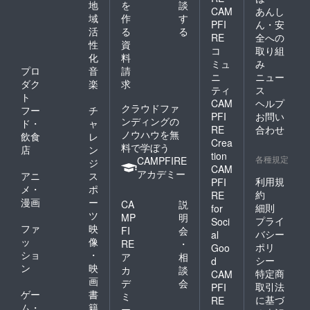
地
を
談
CAM
あんし
域
作
す
PFI
ん・安
活
る
る
RE
全への
性
資
コ
取り組
化
料
ミュ
み
プロ
音
請
ニ
ニュー
ダク
楽
求
ティ
ス
ト
CAM
ヘルプ
クラウドファ
フー
チ
PFI
お問い
ンディングの
ド・
ャ
RE
合わせ
ノウハウを無
飲食
レ
Crea
料で学ぼう
店
ン
tion
各種規定
CAMPFIRE
ジ
CAM
アカデミー
アニ
ス
利用規
PFI
メ・
ポ
約
RE
漫画
ー
CA
説
細則
for
ツ
MP
明
プライ
Soci
ファ
映
FI
会
バシー
al
ッ
像
RE
・
ポリ
Goo
ショ
・
ア
相
シー
d
ン
映
カ
談
特定商
CAM
画
デ
会
取引法
PFI
ゲー
書
ミ
に基づ
RE
ム・
籍
ー