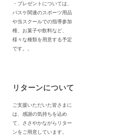
・プレゼントについては、
掲載期
間はプ
バスケ関連のスポーツ用品
ロジェ
クト終
や当スクールでの指導参加
了の
権、お菓子や飲料など、
2025月
9月1
様々な種類を用意する予定
日〜
2026年
です。。
5月まで
の間の
3ヶ月間
となり
ます。
掲載開
始日は
ご希望
リターンについて
お伺い
し対応
致しま
ご支援いただいた皆さまに
す。
は、感謝の気持ちを込め
て、ささやかながらリター
ンをご用意しています。