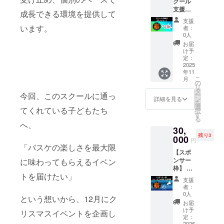
クール
ルのイ
支援
ベント
成長できる環境を提供して
枠】＋
を宣伝
支援
お礼
する
います。
者：
メッ
ページ
0人
セージ
に、支
お届
イベン
援者一
け予
トへの
覧とし
定：
支援に
2025
てお名
年11
加え、
前を掲
こ
月
スクー
載しま
の
リ
ルの活
す。 ※
タ
ー
今回、このスクールに通っ
動費に
備考欄
ン
詳細を見る
を
一部を
に掲載
選
てくれている子どもたち
択
充てさ
するお
す
る
せて頂
名前を
へ、
30,
きま
入力く
残り3
す。
000
ださい
円
メール
※掲載期
「バスケの楽しさを最大限
【スポ
にてお
間は
ンサー
に味わってもらえるイベン
礼メッ
2025年
枠】 当
セージ
11月〜
トを届けたい」
スクー
の送信
2026年
支援
ル公式
をさせ
1月末日
者：
サイト
て頂き
まで ・
0人
という想いから、12月にク
内に、
ます。
Tシャツ
お届
3ヶ月間
※このリ
サイズ
け予
リスマスイベントを企画し
スポン
ターン
定：
をお選
サーと
2026