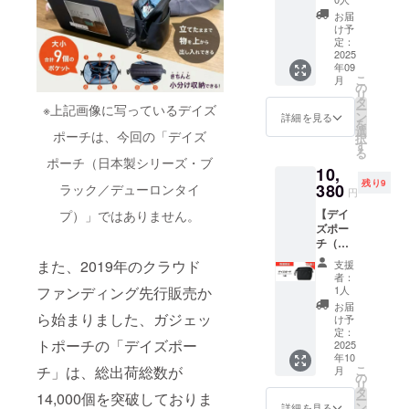
ちらの
お届
リター
け予
ンに
定：
は、製
2025
年09
品送付
こ
月
のリ
の
リ
ターン
タ
※上記画像に写っているデイズ
ー
は含ま
ン
詳細を見る
を
れてお
選
ポーチは、今回の「デイズ
択
りませ
す
る
ん】 ご
ポーチ（日本製シリーズ・ブ
10,
支援い
残り9
ただい
380
ラック／デューロンタイ
円
た皆様
【デイ
プ）」ではありません。
には、
ズポー
ユウボ
チ（日
ク東京
本製シ
よりご
また、2019年のクラウド
支援
リー
登録い
者：
ズ・ブ
ただい
ファンディング先行販売か
1人
ラック
たメー
お届
／
ら始まりました、ガジェッ
ルアド
け予
デュー
レス
定：
トポーチの「デイズポー
ロンタ
2025
（もし
年10
イ
くは
チ」は、総出荷総数が
こ
月
プ） 1
CAMPF
の
リ
点】 ▼
IREの
タ
14,000個を突破しておりま
ー
リター
メッ
ン
詳細を見る