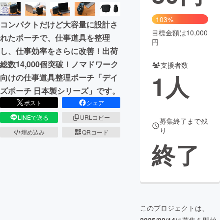
まちづくり・地域活性化
103%
コンパクトだけど大容量に設計さ
目標金額は10,000
れたポーチで、仕事道具を整理
円
CAMPFIRE for Social Good
CAMPFIRE Creation
し、仕事効率をさらに改善！出荷
CAMPFIREふるさと納税
machi-ya
コミュニティ
総数14,000個突破！ノマドワーク
支援者数
1
人
向けの仕事道具整理ポーチ「デイ
ズポーチ 日本製シリーズ」です。
ポスト
シェア
LINEで送る
URLコピー
募集終了まで残
り
埋め込み
QRコード
終了
このプロジェクトは、