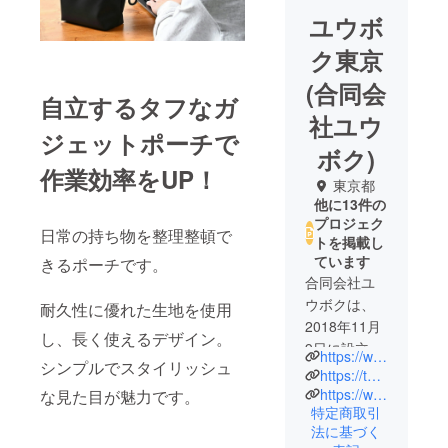
ユウボ
ク東京
(合同会
自立するタフなガ
社ユウ
ジェットポーチで
ボク)
作業効率をUP！
東京都
他に13件の
プロジェク
日常の持ち物を整理整頓で
トを掲載し
ています
きるポーチです。
合同会社ユ
ウボクは、
耐久性に優れた生地を使用
2018年11月
し、長く使えるデザイン。
9日に設立し
https://www.youboku.tokyo/
シンプルでスタイリッシュ
ました。同
https://twitter.com/youboku_sp/
時に「ワー
https://www.instagram.com/youboku_tokyo/
な見た目が魅力です。
特定商取引
クスタイル
法に基づく
ブランド”ユ