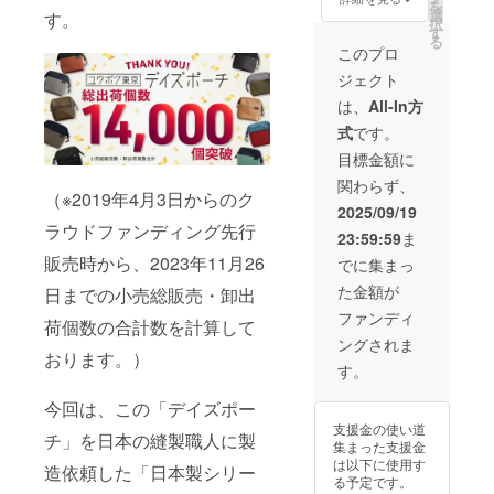
を
ン紹介
セージ
選
す。
択
・デイ
機能）
す
る
ズポー
を通じ
このプロ
チ（日
て、御
ジェクト
本製シ
礼のご
リー
連絡を
は、
All-In方
ズ・ブ
させて
式
です。
ラック
いただ
／
きま
目標金額に
デュー
す。 い
関わらず、
ロンタ
ただい
（※2019年4月3日からのク
イプ）
たご支
2025/09/19
を1点、
援は、
ラウドファンディング先行
23:59:59
ま
お届け
新たな
いたし
販売時から、2023年11月26
新製品
でに集まっ
ます。
展開へ
た金額が
日までの小売総販売・卸出
・一般
の開発
販売価
費用な
ファンディ
荷個数の合計数を計算して
格から
どに利
ングされま
の特価
用させ
おります。）
とした
ていた
す。
上で、
だきま
今回の
す。
今回は、この「デイズポー
リター
支援金の使い道
ン価格
チ」を日本の縫製職人に製
集まった支援金
となり
は以下に使用す
造依頼した「日本製シリー
ます。
る予定です。
（一般