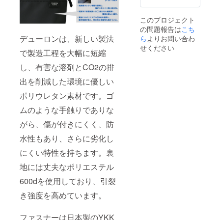
み ※海
外発送
このプロジェクト
ご希望
の問題報告は
の場合
こち
は当社
デューロンは、新しい製法
ら
よりお問い合わ
宛にご
せください
で製造工程を大幅に短縮
相談く
ださい)
し、有害な溶剤とCO2の排
・リ
ターン
出を削減した環境に優しい
価格は
税込で
ポリウレタン素材です。ゴ
す。 ▼
お届け
ムのような手触りでありな
に関し
がら、傷が付きにくく、防
まして
・リ
水性もあり、さらに劣化し
ターン
発送予
にくい特性を持ちます。裏
定は
2025年
地には丈夫なポリエステル
9月末頃
を予定
600dを使用しており、引裂
してお
りま
き強度を高めています。
す。 ・
詳細は
ファスナーは日本製のYKK
随時活