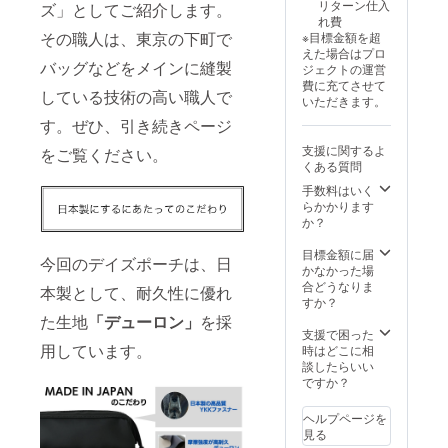
リターン仕入
ズ」としてご紹介します。
販売価
れ費
格：
その職人は、東京の下町で
※目標金額を超
「デイ
えた場合はプロ
ズポー
バッグなどをメインに縫製
ジェクトの運営
チ（日
費に充てさせて
本製シ
している技術の高い職人で
いただきます。
リー
ズ・ブ
す。ぜひ、引き続きページ
ラック
支援に関するよ
をご覧ください。
／
くある質問
デュー
ロンタ
手数料はいく
イ
らかかります
プ）」
か？
11,800
円（税
目標金額に届
今回のデイズポーチは、日
込））
かなかった場
・送料
合どうなりま
本製として、耐久性に優れ
は当社
すか？
が負担
た生地
「デューロン」
を採
いたし
支援で困った
まし
用しています。
時はどこに相
て、発
談したらいい
送手配
ですか？
いたし
ます。
ヘルプページを
(国内配
見る
送の