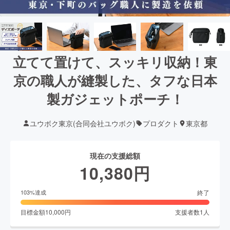
立てて置けて、スッキリ収納！東
京の職人が縫製した、タフな日本
製ガジェットポーチ！
ユウボク東京(合同会社ユウボク)
プロダクト
東京都
現在の支援総額
10,380
円
終了
103
%達成
目標金額
10,000
円
支援者数
1
人