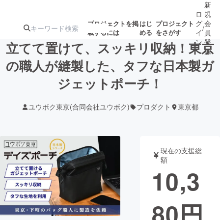
新
ロ
規
グ
会
プロジェクトを掲
はじ
プロジェクト
/
載するには
める
をさがす
イ
員
ン
登
立てて置けて、スッキリ収納！東京
録
の職人が縫製した、タフな日本製ガ
ジェットポーチ！
人気のプロ
注目のリ
注目の新着プロ
募集終了が近いプ
もうすぐ公開
ジェクト
ターン
ジェクト
ロジェクト
されます
ユウボク東京(合同会社ユウボク)
プロダクト
東京都
アート・写真
音楽
現在の支援総
テクノロジー・ガジェット
ゲーム・サ
額
10,3
映像・映画
書籍・雑誌
80
円
ビジネス・起業
チャレンジ