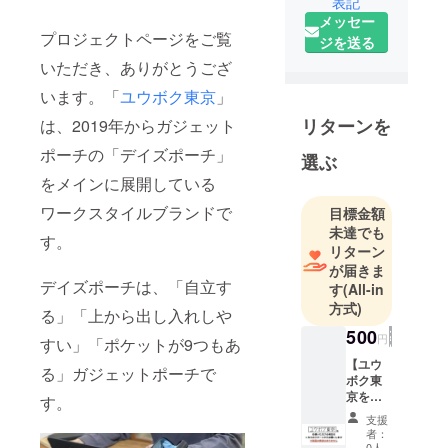
表記
ウボク東
メッセー
京”」も立ち
プロジェクトページをご覧
ジを送る
上げまし
いただき、ありがとうござ
た。ユウボ
います。「
ユウボク東京
」
ク東京のコ
ンセプトと
リターンを
は、2019年からガジェット
しては、”働
ポーチの「デイズポーチ」
選ぶ
く人たちそ
をメインに展開している
れぞれの
ワークスタ
ワークスタイルブランドで
目標金額
イルに合わ
未達でも
す。
リターン
せて、そっ
が届きま
と魅せるプ
デイズポーチは、「自立す
す
(All-in
ロダクトブ
方式)
る」「上から出し入れしや
ランド”で
500
す。
円
すい」「ポケットが9つもあ
【ユウ
る」ガジェットポーチで
ボク東
京を応
す。
援する
支援
リター
者：
ン ※こ
0人