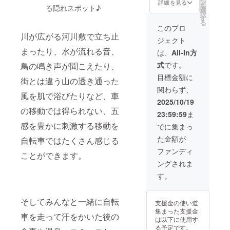
円、
るガイ
ン
詳細を見る
を
る隠れスポット♪
10,000
ドツ
選
択
円、
アーに
す
る
30,000
ご希望
このプロ
円のリ
の名
川が広がる河川敷で立ち止
ジェクト
ターン
前、企
と同じ
業・団
まったり、水が流れる音、
は、
All-In方
内容に
体名を
式
です。
鳥の鳴き声が聞こえたり、
なりま
付ける
す。
ことが
目標金額に
街とは違う山の透き通った
できま
関わらず、
す！
風を肌で浴びたりなど、車
2025/10/19
の移動では得られない、五
23:59:59
ま
感を豊かに刺激する移動を
でに集まっ
た金額が
自転車ではたくさん感じる
ファンディ
ことができます。
ングされま
す。
そしてみんなと一緒に自転
支援金の使い道
集まった支援金
車を走って汗をかいた後の
は以下に使用す
る予定です。