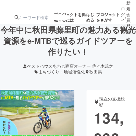
新
ロ
規
グ
会
プロジェクトを掲
はじ
プロジェクト
/
載するには
める
をさがす
イ
員
ン
登
今年中に秋田県藤里町の魅力ある観光
録
資源をe-MTBで巡るガイドツアーを
作りたい！
人気のプロ
注目のリ
注目の新着プロ
募集終了が近いプ
もうすぐ公開
ジェクト
ターン
ジェクト
ロジェクト
されます
ゲストハウスあわじ商店オーナー 佐々木規之
まちづくり・地域活性化
秋田県
アート・写真
音楽
テクノロジー・ガジェット
ゲーム・サ
現在の支援総
額
134,
映像・映画
書籍・雑誌
ビジネス・起業
チャレンジ