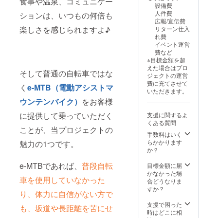
食事や温泉、コミュニケー
設備費
人件費
ションは、いつもの何倍も
広報/宣伝費
楽しさを感じられますよ♪
リターン仕入
れ費
イベント運営
費など
※目標金額を超
えた場合はプロ
そして普通の自転車ではな
ジェクトの運営
費に充てさせて
く
e-MTB（電動アシストマ
いただきます。
ウンテンバイク）
をお客様
に提供して乗っていただく
支援に関するよ
くある質問
ことが、当プロジェクトの
手数料はいく
らかかります
魅力の1つです。
か？
e-MTBであれば、
普段自転
目標金額に届
かなかった場
車を使用していなかった
合どうなりま
すか？
り、体力に自信がない方で
支援で困った
も、坂道や長距離を苦にせ
時はどこに相