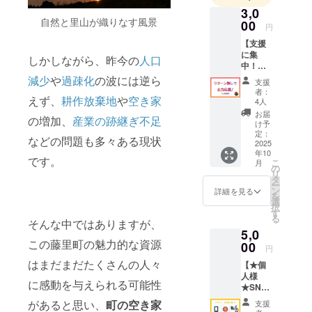
3,0
空き家を改
自然と里山が織りなす風景
00
修したり、
円
野菜作りを
【支援
に集
始めたり活
しかしながら、昨今の
人口
中！お
動を少しず
礼の
減少
や
過疎化
の波には逆ら
支援
メッ
つ進めてい
者：
えず、
耕作放棄地
や
空き家
セージ
4人
ます！
（3,000
お届
とにかく自
の増加、
産業の跡継ぎ不足
円）】
け予
感謝の
定：
分の人生新
などの問題も多々ある現状
気持ち
2025
しいことに
年10
を込め
です。
こ
月
チャレン
て、お
の
リ
礼の
タ
ジ！をテー
ー
メッ
ン
詳細を見る
マに活動し
を
セージ
選
択
をお送
ておりま
す
る
りしま
そんな中ではありますが、
す！
5,0
す。 リ
田舎でもで
この藤里町の魅力的な資源
ターン
00
円
無しで
きるん
はまだまだたくさんの人々
【★個
ガッツ
だ！ってこ
人様
リ支援
に感動を与えられる可能性
★SNS
とをこれか
したい
やツ
方はこ
らどんどん
があると思い、
町の空き家
支援
アー中
ちらか