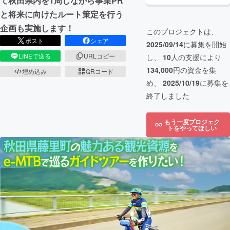
て秋田県内を1周しながら事業PR
と将来に向けたルート策定を行う
企画も実施します！
このプロジェクトは、
ポスト
シェア
2025/09/14
に募集を開始
LINEで送る
URLコピー
し、
10
人の支援により
134,000
円の資金を集
埋め込み
QRコード
め、
2025/10/19
に募集を
終了しました
もう一度プロジェク
トをやってほしい