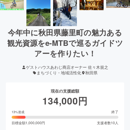
今年中に秋田県藤里町の魅力ある
観光資源をe-MTBで巡るガイドツ
アーを作りたい！
ゲストハウスあわじ商店オーナー 佐々木規之
まちづくり・地域活性化
秋田県
現在の支援総額
134,000
円
終了
13
%達成
目標金額
1,000,000
円
支援者数
10
人