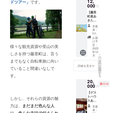
12,
す。 リ
ドツアー」
です。
に表記
ターン
000
されま
円
無しで
す。商
【藤里
ガッツ
品開封
町産あ
リ支援
前には
きたこ
したい
必ずお
まち
方はこ
届けの
支援
(5kg)】
ちらか
者：
リター
大好評
らお願
0人
ンに貼
の世界
いいた
お届
付され
自然遺
しま
け予
たラベ
産の白
す・・
定：
様々な観光資源や里山の美
ルや注
神山地
2025
・！ ※
意書き
年12
の水で
しさを持つ藤里町は、言う
お礼
をご確
こ
月
育った
メッ
の
認くだ
リ
までもなく自転車旅に向い
藤里産
セージ
タ
さい
ー
のあき
は5,000
ン
詳細を見る
を
ていること間違いなしで
たこま
円、
選
択
ち
30,000
す
す。
る
（5kg）
円、
20,
をお届
50,000
残り10
け！ ※
000
円のリ
円
原材料
ターン
【ゲス
及び添
と同じ
トハウ
加物等
内容に
しかし、それらの資源の魅
スあわ
の食品
なりま
じ商店
力は、
まだまだ色んな人
表示は
す。
支援
宿泊チ
お届け
者：
に、色んな方法で伝えられ
ケッ