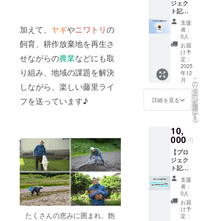
ジェク
リーン
ト記念T
とは？
シャ
～ 野菜
支援
ツ】 当
の新芽
加えて、
ヤギ
や
ニワトリ
の
者：
プロ
のこ
0人
飼育、耕作放棄地を再生さ
ジェク
と。ス
お届
トを記
プラウ
け予
せながらの
農業
などにも取
念したT
トとは
定：
シャ
2025
違い、
り組み、地域の課題を解決
年12
ツ！ぜ
土と水
こ
月
ひこれ
で栽培
の
しながら、楽しい藤里ライ
リ
を一緒
するた
タ
ー
に着て
め高い
ン
フを送っています♪
詳細を見る
を
走りま
栄養価
選
択
しょう♪
と味わ
す
る
※サイズ
いのあ
10,
は
る風味
S,M,L,X
000
が特徴
円
Lを選択
でサラ
【プロ
できま
ダやメ
ジェク
す ※画
イン料
ト記念
像はイ
理の付
タオ
メージ
け合わ
支援
ル】 当
で、デ
せやお
者：
プロ
ザイン
皿の彩
0人
ジェク
細部は
りづく
お届
トを記
制作中
りなど
け予
たくさんの恵みに囲まれ、飽
念した
です
定：
使い方