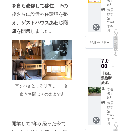
者：
アピールし
などに
らお願
を自ら改修して移住
、その
0人
お名前
いいた
ていきたい
お届
を記
後さらに設備や住環境を整
しま
け予
なと思って
載！】
す・・
定：
え、
ゲストハウスあわじ商
いる４０
個人様
2026
・！ ※
年04
のお名
お礼
歳！まだま
店を開業
しました。
こ
月
前をあ
メッ
の
だ青春まっ
リ
わじ商
セージ
タ
ー
店の
さかり♪
は
ン
詳細を見る
を
SNS投
10,000
選
応援よろし
択
稿の
円、
す
る
くお願い致
キャプ
30,000
7,0
ショ
円、
します。
ン、近
00
50,000
円
日投稿
円のリ
【秋田
開始予
ターン
県縦断
定の
と同じ
旅ポス
YouTub
内容に
直すべきところは直し、古き
トカー
e動画の
なりま
支援
ドセッ
概要
す。
良き空間はそのままで♪
者：
ト】 秋
欄、e-
0人
田県縦
MTBツ
お届
断旅で
アー中
け予
撮影し
などに
定：
た風景
2025
掲載さ
年12
やオフ
せてい
開業して2年が経った今で
こ
月
ショッ
ただき
の
リ
トをポ
ます！
タ