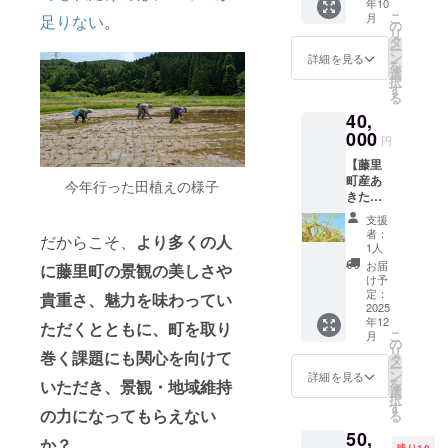
年10
を込め
などに
こ
月
足りない
。
て、お
掲載さ
の
リ
礼の
せてい
タ
ー
メッ
ただき
ン
詳細を見る
を
セージ
ます！
選
択
をお送
備考欄
す
る
りしま
にご希
40,
す。 リ
望のお
ターン
000
名前を
円
無しで
記入お
【藤里
ガッツ
願いい
町産あ
リ支援
たしま
今年行った田植えの様子
きたこ
したい
す！ ※
まち
方はこ
掲載期
支援
(30kg)
ちらか
間：支
者：
だからこそ、
より多くの人
】 大好
らお願
援いた
1人
評の世
いいた
だいた
お届
に藤里町の景観の美しさや
界自然
しま
日から
け予
遺産の
す・・
定：
ガイド
貴重さ、魅力を味わってい
白神山
2025
・！ ※
ツアー
年12
地の水
ただくとともに、町を取り
お礼
事業開
こ
月
で育っ
メッ
の
始から1
リ
巻く課題にも関心を向けて
た藤里
セージ
タ
年後ま
ー
産のあ
は5,000
ン
で
詳細を見る
を
いただき、景観・地域維持
きたこ
円、
選
択
まち
10,000
す
の力になってもらえない
る
（30kg
円、
50,
）をお
50,000
か？