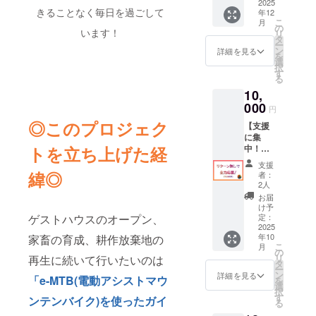
タオ
2025
は
きることなく毎日を過ごして
年12
ル！自
色々。
こ
月
転車乗
の
世界自
います！
リ
りには
タ
然遺産
ー
欠かせ
ン
の白神
詳細を見る
を
ないタ
選
山地の
択
オルで
す
伏流水
る
す！ ※
とオー
10,
画像は
ガニッ
イメー
000
クや古
円
ジで、
来種の
◎このプロジェク
【支援
デザイ
種を使
に集
ン細部
用して
トを立ち上げた経
中！お
は制作
いるた
礼の
中です
め、 圧
支援
メッ
緯◎
倒的な
者：
セージ
2人
風味の
（10,00
豊かさ
お届
0円）】
け予
がウリ
感謝の
ゲストハウスのオープン、
定：
です！
気持ち
2025
※原材料
年10
家畜の育成、耕作放棄地の
を込め
及び添
こ
月
て、お
の
加物等
リ
再生に続いて行いたいのは
礼の
タ
の食品
ー
メッ
ン
詳細を見る
表示は
「e-MTB(電動アシストマウ
を
セージ
選
お届け
択
をお送
す
ンテンバイク)を使ったガイ
商品の
る
りしま
ラベル