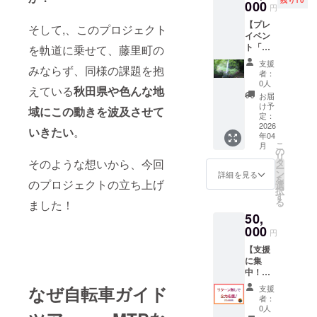
残り10
届け！
000
円のリ
円
※原材料
ターン
【プレ
及び添
と同じ
そして,、このプロジェクト
イベン
加物等
内容に
ト「の
を軌道に乗せて、藤里町の
の食品
なりま
んびり
表示は
す。
支援
みならず、同様の課題を抱
藤里一
お届け
者：
周紅葉
商品の
0人
えている
秋田県や色んな地
ライ
ラベル
お届
ド」ご
に表記
け予
域にこの動きを波及させて
招
されま
定：
待！】
2026
す。商
いきたい
。
年04
1泊2日
品開封
こ
月
の「の
前には
の
リ
んびり
必ずお
そのような想いから、今回
タ
ー
藤里一
届けの
ン
詳細を見る
を
のプロジェクトの立ち上げ
周紅葉
リター
選
択
ライ
ンに貼
す
る
ました！
ド」に
付され
50,
ご案
たラベ
内！温
000
ルや注
円
泉入
意書き
【支援
浴、夕
をご確
に集
食、ゲ
認くだ
中！お
ストハ
さい
礼の
ウスあ
なぜ自転車ガイド
支援
メッ
わじ商
者：
セージ
店への
0人