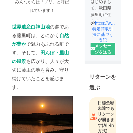
はじめまし
みんなからは「ノリ」と呼ば
て。秋田県
れています！
藤里町に住
んでいます
https://www.instagram.com/shirakami_fujisato_guest_house?utm_source=ig_web_button_share_sheet&igsh=ZDNlZDc0MzIxNw==
世界遺産白神山地
の麓であ
佐々木規之
特定商取引
と申しま
法に基づく
る藤里町は、とにかく
自然
表記
す。
が豊か
で魅力あふれる町で
メッセー
藤里町は単
ジを送る
す。そして、
田んぼ・里山
独立町なが
ら毎年１０
の風景
も広がり、人々が大
０人以上
切に藤里の地を育み、守り
減っていっ
リターンを
続けていたことを感じま
ている人口
２６００人
選ぶ
す。
の超限界集
落です。そ
目標金額
こに移住し
未達でも
たのが３年
リターン
前。右も左
が届きま
す
(All-in
もわからな
方式)
い状況から