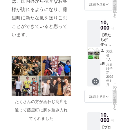
は、国内外から様々なお客
ー
スト
備考欄
ン
詳細を見る
を
カード
にご希
様が訪れるようになり、藤
選
択
にして
望のお
す
る
里町に新たな風を送りこむ
お届
名前を
10,
け！
記入お
ことができていると思って
（7枚入
000
願いい
円
り）
たしま
います。
【私た
す！ ※
ちが
掲載期
作って
間：支
いま
援いた
支援
す！
だいた
者：
「マイ
日から
1人
クログ
ガイド
お届
リー
ツアー
け予
ン」】
定：
事業開
ふじさ
2025
始から1
年11
とマイ
年後ま
こ
月
クロ
の
で
リ
ファー
タ
ー
ムの
ン
詳細を見る
を
microgr
選
たくさんの方があわじ商店を
択
eens
す
る
100g
通じて藤里町に脚を踏み入れ
10,
をお届
てくれました
け！ ～
000
円
マイク
【プロ
ログ