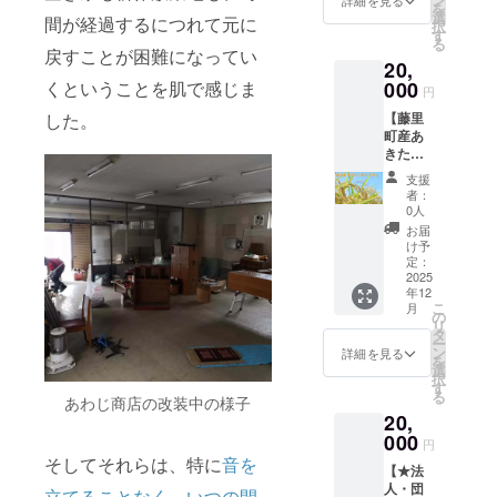
を
徳」で
選
間が経過するにつれて元に
択
使用で
す
る
きる自
戻すことが困難になってい
20,
転車フ
ルメン
くということを肌で感じま
000
円
テナン
した。
【藤里
スクー
町産あ
ポンを
きたこ
メール
まち
でお届
支援
(10kg)
け！ ・
者：
】 大好
有効期
0人
評の世
限：
お届
界自然
2025年
け予
遺産の
10月か
定：
白神山
2025
ら2026
年12
地の水
年3月末
こ
月
で育っ
まで
の
リ
た藤里
タ
ー
産のあ
ン
詳細を見る
を
きたこ
選
択
まち
す
る
あわじ商店の改装中の様子
（10kg
20,
）をお
届け！
000
円
※原材料
そしてそれらは、特に
音を
【★法
及び添
人・団
加物等
立てることなく、いつの間