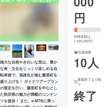
000
まちづくり・地域活性化
円
CAMPFIRE for Social Good
CAMPFIRE Creation
13%
CAMPFIREふるさと納税
machi-ya
コミュニティ
目標金額は
1,000,000円
支援者数
10
人
雄大な自然やきれいな里山、豊か
な食・文化をじっくり楽しめる自
転車旅で、過疎化が進む藤里町を
募集終了まで残
盛り上げる！ ガイドツアープラン
り
の策定を行い、藤里町を中心とし
終了
た秋田県の魅力が満載のコンテン
ツを提供！ また、e-MTBに乗っ