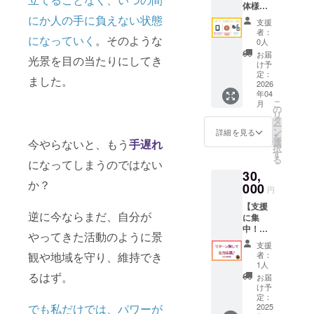
体様
の食品
★SNS
にか人の手に負えない状態
表示は
支援
やツ
お届け
者：
になっていく
。そのような
アー中
商品の
0人
などに
ラベル
お届
光景を目の当たりにしてき
お名前
に表記
け予
を記
されま
定：
ました。
載！】
2026
す。商
年04
法人・
品開封
こ
月
団体様
前には
の
リ
のお名
必ずお
タ
ー
前をあ
届けの
ン
詳細を見る
を
わじ商
リター
今やらないと、もう
手遅れ
選
択
店の
ンに貼
す
る
になってしまうのではない
SNS投
付され
30,
稿の
たラベ
か？
キャプ
000
ルや注
円
ショ
意書き
【支援
ン、近
をご確
逆に今ならまだ、自分が
に集
日投稿
認くだ
中！お
開始予
さい
やってきた活動のように景
礼の
定の
支援
メッ
YouTub
観や地域を守り、維持でき
者：
セージ
e動画の
1人
（30,00
概要
るはず。
お届
0円）】
欄、e-
け予
感謝の
MTBツ
定：
でも私だけでは、パワーが
気持ち
2025
アー中