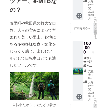
ツアー、e-MTBな
（50,00
宿泊付
お届
0円）】
です！
け予
の？
感謝の
もちろ
定：
気持ち
2025
んe-
年10
を込め
MTBの
こ
月
て、お
レンタ
の
リ
藤里町や秋田県の雄大な自
礼の
ルも可
タ
ー
メッ
能で
ン
詳細を見る
然、人々の営みによって育
を
セージ
す！ ※
選
択
をお送
開催日
す
まれた美しい里山、各地に
る
りしま
は2025
100
す。 リ
年10月
ある多種多様な食・文化を
ターン
,00
18日を
無しで
じっくり感じ、楽しむツー
予定し
0
円
ガッツ
ており
ルとして自転車はとても適
リ支援
スポン
ます
したい
サー記
したツールです。
方はこ
載とオ
ちらか
リジナ
支援
らお願
ルの
者：
いいた
コース
0人
しま
設定を
お届
す・・
行い
け予
・！ ※
（打ち
定：
お礼
合わせ
2026
年04
メッ
の
こ
月
セージ
上）、
の
リ
は5,000
開催す
自転車だからこそたどり着け
タ
ー