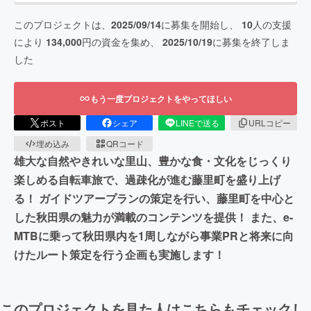
このプロジェクトは、
2025/09/14
に募集を開始し、
10
人の支援
により
134,000
円の資金を集め、
2025/10/19
に募集を終了しま
した
もう一度プロジェクトをやってほしい
ポスト
シェア
LINEで送る
URLコピー
埋め込み
QRコード
雄大な自然やきれいな里山、豊かな食・文化をじっくり
楽しめる自転車旅で、過疎化が進む藤里町を盛り上げ
る！ ガイドツアープランの策定を行い、藤里町を中心と
した秋田県の魅力が満載のコンテンツを提供！ また、e-
MTBに乗って秋田県内を1周しながら事業PRと将来に向
けたルート策定を行う企画も実施します！
このプロジェクトを見た人はこちらもチェックし