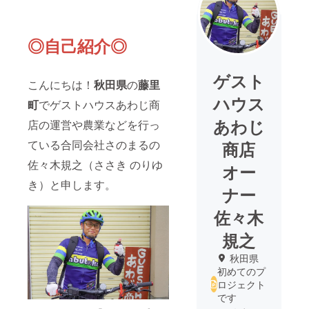
◎自己紹介◎
ゲスト
こんにちは！
秋田県
の
藤里
ハウス
町
でゲストハウスあわじ商
あわじ
店の運営や農業などを行っ
ている合同会社さのまるの
商店
佐々木規之（ささき のりゆ
オー
き）と申します。
ナー
佐々木
規之
秋田県
初めてのプ
ロジェクト
です