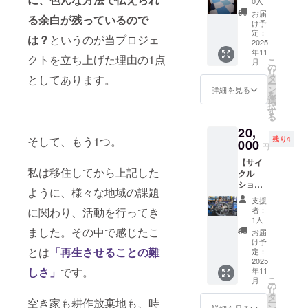
商品の
0人
ト】 1
ラベル
お届
る余白が残っているので
泊（素
に表記
け予
泊ま
されま
定：
は？
というのが当プロジェ
り）分
2025
す。商
年11
の宿泊
品開封
クトを立ち上げた理由の1点
こ
月
チケッ
前には
の
リ
トを
必ずお
としてあります。
タ
ー
メール
届けの
ン
詳細を見る
を
でお届
リター
選
択
け！ ・
ンに貼
す
る
有効期
付され
20,
限：
たラベ
そして、もう1つ。
残り4
2025年
000
ルや注
円
10月か
意書き
【サイ
ら2026
をご確
私は移住してから上記した
クル
年3月末
認くだ
ショッ
まで
さい
ように、様々な地域の課題
プ虻徳
支援
自転車
に関わり、活動を行ってき
者：
フルメ
1人
ンテ
ました。その中で感じたこ
お届
券】 秋
け予
とは
「再生させることの難
田県大
定：
館市の
2025
しさ」
です。
年11
「サイ
こ
月
クル
の
リ
ショッ
タ
空き家も耕作放棄地も、時
ー
プ虻
ン
詳細を見る