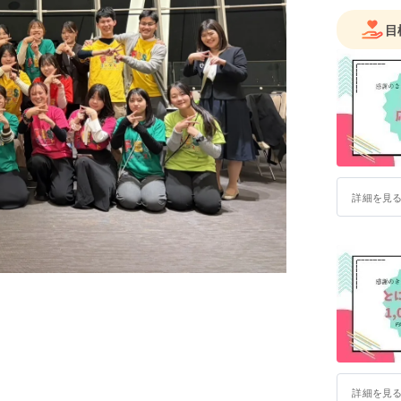
める」「
の8つの
目
る環境の
詳細を見
詳細を見