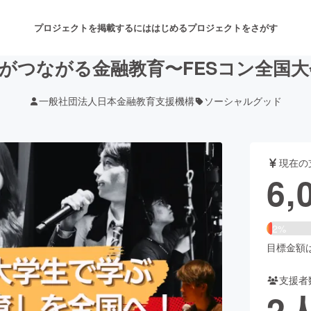
プロジェクトを掲載するには
はじめる
プロジェクトをさがす
がつながる金融教育〜FESコン全国
一般社団法人日本金融教育支援機構
ソーシャルグッド
注目のリターン
注目の新着プロジェクト
募集終了が近いプロジェクト
も
現在の
音楽
舞台・パフォーマンス
6,
ゲーム・サービス開発
フード・飲食店
2%
書籍・雑誌出版
アニメ・漫画
目標金額は3
支援者
チャレンジ
ビューティー・ヘルスケ
2