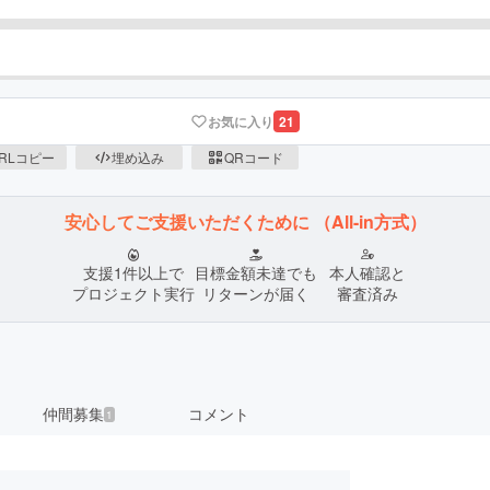
お気に入り
21
RLコピー
埋め込み
QRコード
安心してご支援いただくために
（All-in方式）
支援1件以上で
目標金額未達でも
本人確認と
プロジェクト実行
リターンが届く
審査済み
仲間募集
コメント
1