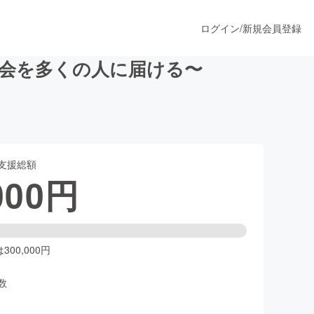
ログイン
/
新規会員登録
大会を多くの人に届ける〜
うすぐ公開されます
支援総額
プロダクト
000
円
ファッション
スポーツ
00,000円
数
ア
ソーシャルグッド
人