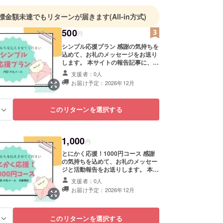
貯める」「備える」「贈る」「借りる」「増やす」
力を総合的に育成し、社会で生き抜く力を習得でき
標金額未達でもリターンが届きます
(All-in方式)
構築を目指しています。
500
円
シンプル応援プラン 感謝の気持ちを
込めて、お礼のメッセージをお送り
します。 本サイトの報告記事に、支
援者様のお名前（ニックネーム）を
支援者：0人
掲載させていただくことがありま
お届け予定：2026年12月
す。ご希望のお名前（ニックネー
ム）を備考欄にご記入ください。 ・
ロゴやバナー掲載をご希望の場合
このリターンを選択する
る
は、支援後にこちらからご連絡しま
す。 ・掲載期間：プロジェクト終了
から1年間掲載いたします。 ・掲載
を希望されない場合はその旨ご記入
1,000
円
ください。
とにかく応援！1000円コース 感謝
の気持ちを込めて、お礼のメッセー
ジと活動報告をお送りします。 本サ
イトの報告記事に、支援者様のお名
支援者：0人
前（ニックネーム）を掲載させてい
お届け予定：2026年12月
ただくことがあります。ご希望のお
名前（ニックネーム）を備考欄にご
記入ください。 ・ロゴやバナー掲載
をご希望の場合は、支援後にこちら
このリターンを選択する
る