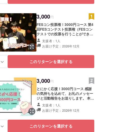
からご連絡します。 ・掲載期間：プ
ロジェクト終了から1年間掲載いた
します。 ・掲載を希望されない場合
3,000
はその旨ご記入ください。 リターン
円
内容：お礼メッセージ、活動報告 注
FESコン投票権！3000円コース 第4
意：FESコン投票権は含まれており
回FESコンテスト投票権（FESコン
ません。ご了承ください。 また、以
テストでの投票を行うことができま
下のリターンと同じものになりま
す・希望の方のみ）及び、感謝の気
す。：「とにかく応援！3,000コー
支援者：1人
持ちを込めてお礼のメッセージと活
ス」、「とにかく応援！5,000コー
お届け予定：2026年12月
動報告をお送りさせていただきま
ス」、「とにかく応援！10,000コー
す。 本サイトの報告記事に、支援者
ス」、「とにかく応援！30,000コー
様のお名前（ニックネーム）を掲載
ス」、「とにかく応援！50,000コー
このリターンを選択する
る
させていただくことがあります。ご
ス」
希望のお名前（ニックネーム）を備
考欄にご記入ください。 ・ロゴやバ
ナー掲載をご希望の場合は、支援後
3,000
にこちらからご連絡します。 ・掲載
円
期間：プロジェクト終了から1年間
とにかく応援！3000円コース 感謝
掲載いたします。 ・掲載を希望され
の気持ちを込めて、お礼のメッセー
ない場合はその旨ご記入ください。
ジと活動報告をお送りします。 本サ
リターン内容：第4回FESコンテス
イトの報告記事に、支援者様のお名
ト投票権、お礼メッセージ、活動報
支援者：1人
前（ニックネーム）を掲載させてい
告 注意：「FESコン投票権！5000
お届け予定：2026年12月
ただくことがあります。ご希望のお
円コース」、「FESコン投票権！1
名前（ニックネーム）を備考欄にご
万円コース」と同じリターンになり
記入ください。 ・ロゴやバナー掲載
ます。
このリターンを選択する
る
をご希望の場合は、支援後にこちら
からご連絡します。 ・掲載期間：プ