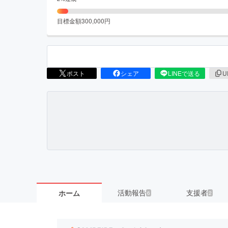
目標金額
300,000
円
ポスト
シェア
LINEで送る
U
活動報告
支援者
ホーム
6
2