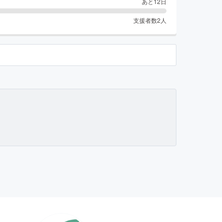
あと
12
日
支援者数
2
人