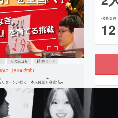
募集終
CAMPFIRE for Social Good
CAMPFIRE Creation
12
CAMPFIREふるさと納税
machi-ya
コミュニティ
ピー
埋め込み
QRコード
ために
（All-in方式）
もリターンが届く
本人確認と審査済み