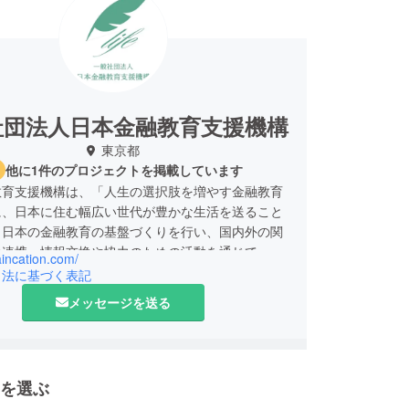
社団法人日本金融教育支援機構
東京都
他に1件のプロジェクトを掲載しています
教育支援機構は、「人生の選択肢を増やす金融教育
に、日本に住む幅広い世代が豊かな生活を送ること
、日本の金融教育の基盤づくりを行い、国内外の関
の連携、情報交換や協力のための活動を通じて、健
faincation.com/
の発展と、金融教育の活性化を図っています。
引法に基づく表記
メッセージを送る
て、「イベント事業」「学生のキャリア教育の実行
」「従業員金融教育事業」の３つを軸に行っていま
を選ぶ
活動を通じて、お金に関する「使う」「稼ぐ」「納