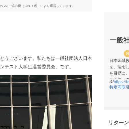
からのご協力費（12％＋税）により運営しています。
一般
とうございます。私たちは一般社団法人日本
日本金融
コンテスト大学生運営委員会」です。
を」理念
を目標に
連団体と
https://
全な業界
特定商取
事業とし
支援事業
す。
リターン
当機構の