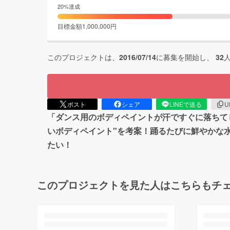
20
%達成
目標金額
1,000,000
円
このプロジェクトは、
2016/07/14
に募集を開始し、
32
ポスト
シェア
LINEで送る
U
「ダンス用のボディペイントが汗ですぐに落ちて
いボディペイント"を考案！踊るたびに鮮やかな
たい！
このプロジェクトを見た人はこちらもチ