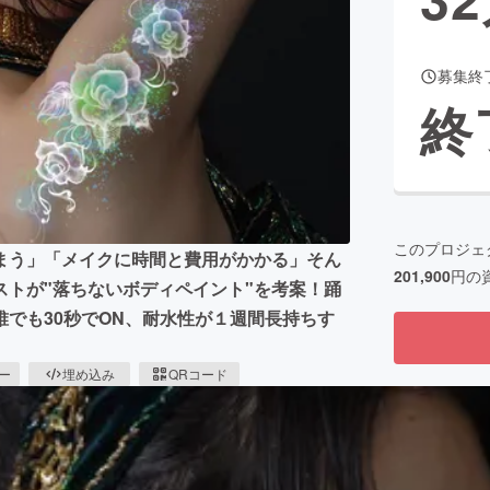
募集終
CAMPFIRE for Social Good
CAMPFIRE Creation
終
CAMPFIREふるさと納税
machi-ya
コミュニティ
このプロジェ
まう」「メイクに時間と費用がかかる」そん
201,900
円の
トが"落ちないボディペイント"を考案！踊
でも30秒でON、耐水性が１週間長持ちす
ピー
埋め込み
QRコード