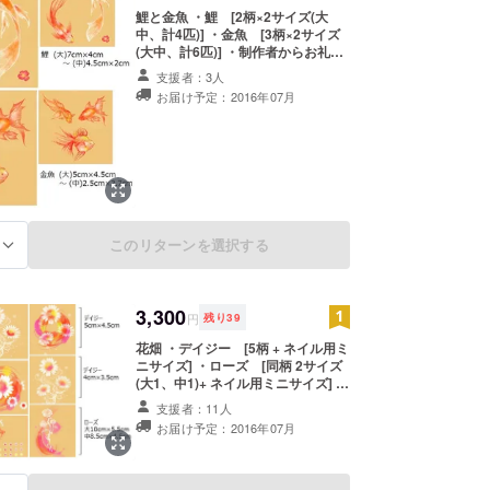
鯉と金魚 ・鯉 [2柄×2サイズ(大
中、計4匹)] ・金魚 [3柄×2サイズ
(大中、計6匹)] ・制作者からお礼の
メール ※ご入金後２～３日で発送し
支援者：3人
ます。ご入金後に必ず個別メッセー
お届け予定：2016年07月
ジから「ユーザー名、フルネーム、
ご住所、お電話番号、リターンの内
容」をお知らせください。
このリターンを選択する
る
3,300
円
残り
39
花畑 ・デイジー [5柄 + ネイル用ミ
ニサイズ] ・ローズ [同柄 2サイズ
(大1、中1)+ ネイル用ミニサイズ] ・
制作者からお礼のメール ※ご入金後
支援者：11人
２～３日で発送します。ご入金後に
お届け予定：2016年07月
必ず個別メッセージから「ユーザー
名、フルネーム、ご住所、お電話番
号、リターンの内容」をお知らせく
ださい。