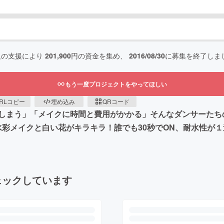
人の支援により
201,900
円の資金を集め、
2016/08/30
に募集を終了しま
もう一度プロジェクトをやってほしい
RLコピー
埋め込み
QRコード
しまう」「メイクに時間と費用がかかる」そんなダンサーたち
水彩メイクと白い花がキラキラ！誰でも30秒でON、耐水性が
ェックしています