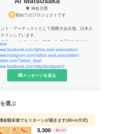
Ai Matsusaka
神奈川県
初めてのプロジェクトです
イント・アーティストとして国際大会出場。日本人
ンクインしています。
タニティ・ペイントやハロウィンの子どもむけペイ
Seal
ライダルでのボディペイントを行っています。
www.facebook.com/tattoo.seal.association/
イントの活動をするなかで、肌に絵具で描くことデ
www.instagram.com/tattoo.seal.association/
twitter.com/Tattoo_Seal
を知り「誰でも簡単・長持ち・低コスト」の水彩画
/www.facebook.com/tokyobodypaint/
シールを開発。
費用を得るためCAMPFIREに挑戦しています。ま
メッセージを送る
売されていない限定生産の水彩画タトゥーシール
援していただいた方だけにいち早くお届けします。
を選ぶ
標金額未達でもリターンが届きます
(All-in方式)
3,300
円
残り
47