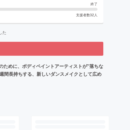
終了
支援者数
32
人
した
のために、ボディペイントアーティストが"落ちな
１週間長持ちする、新しいダンスメイクとして広め