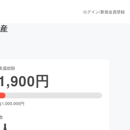
ログイン
/
新規会員登録
産
うすぐ公開されます
支援総額
プロダクト
1,900
円
ファッション
スポーツ
,000,000円
数
ア
ソーシャルグッド
人