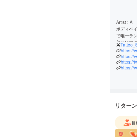
Artist : Ai
ボディペ
で唯一ラ
普段はマ
Tattoo_
ント、ブ
https://
ボディペ
https://
https://
メリット
https:/
タトゥー
今後の印刷
だ一般販
を、ご支
リターン
目