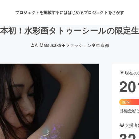
プロジェクトを掲載するには
はじめる
プロジェクトをさがす
日本初！水彩画タトゥーシールの限定生
Ai Matsusaka
ファッション
東京都
注目のリターン
注目の新着プロジェクト
募集終了が近いプロジェクト
も
現在の
音楽
舞台・パフォーマンス
20
ゲーム・サービス開発
フード・飲食店
20%
書籍・雑誌出版
アニメ・漫画
目標金額は1
支援者
チャレンジ
ビューティー・ヘルスケ
32