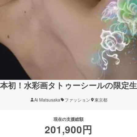
日本初！水彩画タトゥーシールの限定生
Ai Matsusaka
ファッション
東京都
現在の支援総額
201,900
円